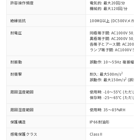
対応済み：EU RoHS指令（10物質）の
許容操作頻度
電気的: 最大20回/分
非含有に対応した製品が提供可能な商品で
機械的: 最大120回/分
す。
絶縁抵抗
100MΩ以上 (DC500Vメガ)
対応予定：EU RoHS指令（10物質）の非含
ご利用条件
有に対応した製品に切り替える予定のある
耐電圧
同極端子間: AC1000V 50/60
商品です。
異極端子間: AC2000V 50/60
対応予定なし：EU RoHS指令（10物質）の
各端子とアース間: AC2000V 5
以下の条件をお読みいただき、同意のうえ
非含有に非対応の商品で、対応品を出す予
ランプ端子間: AC1000V 50
ご利用ください。
定はありません。
調査・確認中：EU RoHS指令（10物質）の
耐振動
誤動作: 10～55Hz 複振幅 1
本サービスは、当社制御機器事業取扱
※1 中国RoHS○×表
非含有の対応状況を調査中または確認中の
商品の当社在庫状況および標準価格
商品です。
2
耐衝撃
耐久: 最大500m/s
(税抜)を提供させていただくもので
「○」：最大均質材料含有率が中国RoHSの
2
誤動作: 最大150m/s
(誤動作
非該当品：ライセンス料など無形物で、有
す。
基準値以下であることを示します。
害物質有無と関係のない商品です。
当社制御機器事業取扱商品の中には、
周囲温度範囲
使用時: -10～55℃ (ただ
「×」：最大均質材料含有率が中国RoHSの
仕入先様の事情により、非含有部品として
本サービスの対象外となる商品もある
保存時: -25～65℃ (ただ
基準値を超えていることを示します。
いたものが、含有品と判明した場合などや
当社は、これら貴社製品のうち、外国
ことをご了承ください。
「－」：未確認です。当社販売部門へお問
むを得ず変更することがあります。
為替および外国貿易法に定める商品
在庫状況および標準価格照会結果は、
周囲湿度範囲
使用時: 35～85%RH
い合わせください。
（以下｢規制貨物等」という）を輸出
記載している更新日時点での社内デー
*EU RoHS指令（10物質）：
または国外への提供する場合は、日本
保護構造
IP66耐油形
記
タに基づき作成されるものであり、閲
説明
鉛(Pb) 1000ppm以下、 水銀(Hg) 1000ppm以下、 カド
*中国RoHS10物質の基準値 (GB/T26572)：
国政府の輸出許可(または役務取引許
号
覧された時点での実際の在庫および標
ミウム(Cd) 100ppm以下、
Pb(鉛) :1000ppm、 Hg(水銀) : 1000ppm、 Cd(カドミウ
可)を取得するなどの必要な手続きを
感電保護クラス
Class II
六価クロム(Cr(Ⅵ)) 1000ppm以下、ポリ臭化ビフェニル
ム) : 100ppm、
準価格とは異なる場合があることをご
類(PBB) 1000ppm以下、ポリ臭化ジフェニルエーテル類
Cr(Ⅵ)(六価クロム) : 1000ppm、 PBBs(ポリ臭化ビフェ