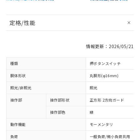
定格/性能
情報更新：2026/05/21
種類
押ボタンスイッチ
胴体形状
丸胴形(φ16mm)
照光/非照光
照光
操作部
操作部形状
正方形 2方向ガード
操作部色
緑
動作機能
モーメンタリ
負荷
一般負荷/微小負荷共用