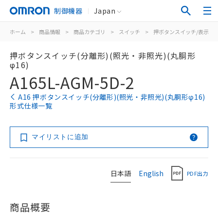
制御機器
Japan
ホーム
>
商品情報
>
商品カテゴリ
>
スイッチ
>
押ボタンスイッチ/表示灯
押ボタンスイッチ(分離形)(照光・非照光)(丸胴形
φ16)
A165L-AGM-5D-2
A16 押ボタンスイッチ(分離形)(照光・非照光)(丸胴形φ16)
形式仕様一覧
マイリストに追加
日本語
English
PDF出力
商品概要