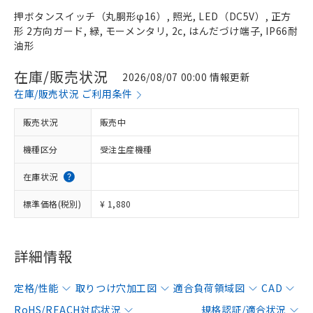
押ボタンスイッチ（丸胴形φ16）, 照光, LED（DC5V）, 正方
形 2方向ガード, 緑, モーメンタリ, 2c, はんだづけ端子, IP66耐
油形
在庫/販売状況
2026/08/07 00:00 情報更新
在庫/販売状況 ご利用条件
販売状況
販売中
機種区分
受注生産機種
在庫状況
標準価格(税別)
¥ 1,880
詳細情報
定格/性能
取りつけ穴加工図
適合負荷領域図
CAD
RoHS/REACH対応状況
規格認証/適合状況