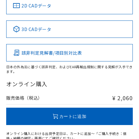
船舶規格）
船舶規格）
船舶規格）
船舶規格
中国 RoHS
注意事項・凡例
2D CADデータ
No
No
No
No
中国 RoHS表
※1 ※2
3D CADデータ
この製品の規格認証/適合状況ページへ
Pb
Hg
Cd
Cr(VI)
その他の認証はこちらのページからご検索ください
該非判定見解書/項目別対比表
O
O
O
O
日本の外為法に基づく該非判定、およびEAR再輸出規制に関する見解が入手でき
ます。
"対応済み"や非含有の記載がされた商品であっても、流通
在庫等で未対応品が混在する可能性があります。
オンライン購入
非含有品が必要な際は、弊社営業部門もしくは販売店へお
問い合わせください。
¥ 2,060
販売価格（税込）
この製品のRoHS/REACH対応状況ページへ
カートに追加
オンライン購入における出荷予定日は、カートに追加～「ご購入手続き：価
格・納期の確認」画面にてご確認ください。