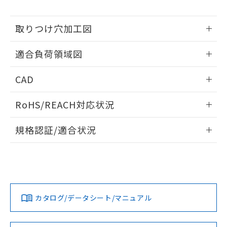
※当社の共同利用者とは、
"個人情報
51物質の非含有証明書（当社基準）
の共同利用に関して"
の「1.共同利
※本証明書は発行日時点で非含有を証明す
用者の範囲」に記載されている法人を
取りつけ穴加工図
るもので、過去に遡って非含有を証明する
指します。
ものではありません。
情報更新：2026/05/21
また、RoHS指令のフタル酸エステル類４
適合負荷領域図
物質の対応では、対応完了までの期間は出
荷製品に未対応品が混在することから備考
情報更新：2026/05/21
CAD
欄に対応日を記載しておりました。
既に当社にて対応品への在庫切替を完了
ログイン/会員登録いただくと、CADデータをダウンロー
RoHS/REACH対応状況
していることから、特段のことがない限
ドすることができます。
り、2022年1月12日より割愛しておりま
情報更新：2026/7/29
す。
規格認証/適合状況
ログイン/会員登録
EU RoHS
注意事項・凡例
UL認証
CSA認証
CEマーキング
No
No
Yes
対応状況
対応予定月
※1
※2
ダウンロードデータをご利用いただく前に、以下を必ずお読
みください。
カタログ/データシート/マニュアル
対応済み
ソフトウェアの使用条件
LR型式承認
DNV型式承認
BV型式承認
KR型式承
（イギリス
（ノルウェー
（フランス
（韓国