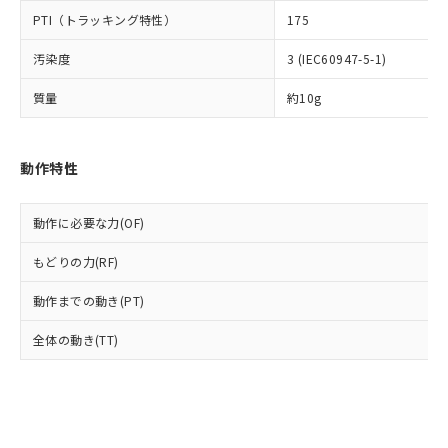
とります。
了承ください。
(PBDE) 1000ppm以下、フタル酸ビス(2-エチルヘキシ
○
一定数以上の在庫あり
ニル類) : 1000ppm、 PBDEs(ポリ臭化ジフェニルエーテ
PTI（トラッキング特性）
175
当社は規制貨物を破棄する場合は、完
ル) (DEHP)(別名：DOP) 1000ppm以下、フタル酸ブチ
正式な納期状況および標準価格はお客
ル類) : 1000ppm、
ルベンジル（BBP） 1000ppm以下、フタル酸ジブチル
全に破砕するなど、違法に輸出されな
DBP(フタル酸ジブチル) : 1000ppm、 DIBP(フタル酸ジ
様のお取引先、またはお客様担当のオ
（DBP） 1000ppm以下、フタル酸ジイソブチル
汚染度
3 (IEC60947-5-1)
イソブチル) : 1000ppm、 BBP(フタル酸ブチルベンジ
△
一定数には満たないが在庫あり
いよう必要な手段を講じます。
ムロン制御機器販売店・当社販売員に
(DIBP) 1000ppm以下
ル) : 1000ppm、
当社は貴社製品を、核兵器、ミサイ
但し、RoHS指令で産業用監視および制御機器に対する
DEHP(フタル酸ビス(2-エチルヘキシル)) : 1000ppm
ご相談ください。
質量
約10g
適用除外項目は除く。
ル、化学兵器、生物兵器またはその他
－
在庫なし(最新の在庫状況につ
オムロン制御機器販売店や当社販売拠
フタル酸エステル類の４物質については閾値を超える意
武器並びにこれらの製造装置等に一切
いては、お客様のお取引先、ま
図的な使用がないことを確認しています。
点は「
販売ネットワーク
」をご確認
※2 環境保護使用期限
使用いたしません。
たはお客様担当のオムロン制御
ください。
動作特性
当社は、貴社製品を第三者に販売する
機器販売店・当社販売員にご確
在庫状況および標準価格結果を当社の
※2 対応予定月
「ｅ」：有害物質（10物質）のすべてが基
場合は、上記1、2および3の内容を当
認ください)
事前の承諾なく第三者に漏洩または開
準値以下であることを示します。
該第三者に通知します。また当社は、
示しないようお願いします。
動作に必要な力(OF)
部品在庫の切り替え状況などにより、予定
「10」：通常の使用状況下において有害物
販売先および販売に係わる関係者が違
マイパーツ機能（部品リスト作成サー
空
受注生産機種、また在庫状況の
月が前後することがあります。
質が外部に漏えいし、環境に深刻な影響を
法に輸出するおそれがある場合は、取
ビス）をご利用いただくには、I-Web
もどりの力(RF)
白
情報を公開していない機種
及ぼさない年数を意味します。
り引きをいたしません。
メンバーズにご登録されている必要が
「－」：未確認です。当社販売部門へお問
動作までの動き(PT)
あります。
い合わせください。
お客様が当ウェブサイト上で当社にご
※3 非含有証明書ダウンロード
全体の動き(TT)
登録された部品リストについて、当社
および当社の共同利用者が、当社の製
下記の非含有証明書をダウンロードするこ
品・サービスに関するお客様との取
とができます。
合意する
キャンセル
引・商談に必要な範囲で利用すること
をご了承ください。
EU RoHS指令（10物質）の非含有証明書