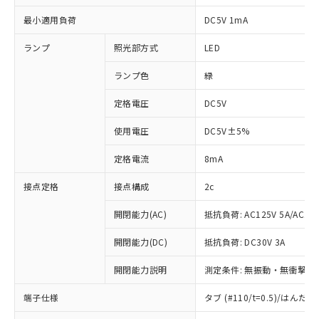
最小適用負荷
DC5V 1mA
ランプ
照光部方式
LED
ランプ色
緑
定格電圧
DC5V
使用電圧
DC5V±5%
定格電流
8mA
接点定格
接点構成
2c
開閉能力(AC)
抵抗負荷: AC125V 5A/AC250
開閉能力(DC)
抵抗負荷: DC30V 3A
開閉能力説明
測定条件: 無振動・無衝撃状態
※1 対応状況
端子仕様
タブ (#110/t=0.5)/はん