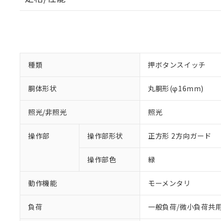
種類
押ボタンスイッチ
胴体形状
丸胴形(φ16mm)
照光/非照光
照光
操作部
操作部形状
正方形 2方向ガード
操作部色
緑
動作機能
モーメンタリ
負荷
一般負荷/微小負荷共