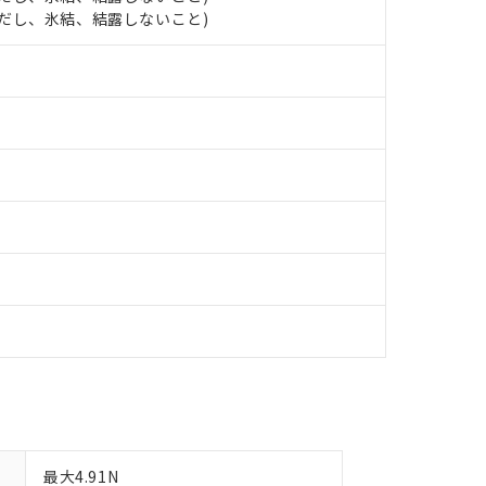
明書（当社基準）
 (ただし、氷結、結露しないこと)
日時点で非含有を証明するもので、過去に遡って非含有を証明するも
令のフタル酸エステル類４物質の対応では、対応完了までの期間は出
備考欄に対応日を記載しておりました。
品への在庫切替を完了していることから、特段のことがない限り、20
す。
最大4.91N