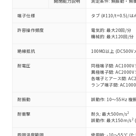
※1 中国RoHS
開閉能力説明
測定条件: 無振動・無衝
仕入先様の事情に
があります。
以下の条件をお読
「○」：最大均質
端子仕様
タブ (#110/t=0.5
「×」：最大均質
本サービスは
当社は、これ
*EU RoHS指令（10物
「－」：未確認で
鉛(Pb) 1000ppm以下、
くものです。
う）を輸出ま
許容操作頻度
電気的: 最大20回/分
記
説明
六価クロム(Cr(Ⅵ)) 1
当社制御機器
などの必要な
フタル酸ビス(2-エチルヘ
機械的: 最大120回/分
号
*中国RoHS10物質の基準値 
ル（DBP） 1000ppm
在庫状況およ
当社は規制貨
Pb(鉛) :1000ppm、 Hg
但し、RoHS指令で産
のであり、閲
ます。
Cr(Ⅵ)(六価クロム) : 
フタル酸エステル類の４
絶縁抵抗
100MΩ以上 (DC500V
○
一定数以
DBP(フタル酸ジブチル) :
い。
当社は貴社製
DEHP(フタル酸ビス(2-エ
正式な納期状
置等に一切使
耐電圧
同極端子間: AC1000V 5
当社販売員に
※2 対応予定月
△
一定数に
当社は、貴社
異極端子間: AC2000V 5
オムロン制御
また当社は、
※2 環境保護使
各端子とアース間: AC200
在庫状況およ
部品在庫の切り替
たしません。
－
在庫なし
ランプ端子間: AC1000
す。
「ｅ」：有害物質
機器販売
マイパーツ機
「10」：通常の
ている必要が
耐振動
誤動作: 10～55Hz 複
味します。
空
受注生産
お客様が当ウ
※3 非含有証明
「－」：未確認で
白
が、当社の製
2
耐衝撃
耐久: 最大500m/s
さい。
下記の非含有証明
2
誤動作: 最大150m/s
※当社の共同
いる法人を指
EU RoHS指令（
周囲温度範囲
使用時: -10～55℃