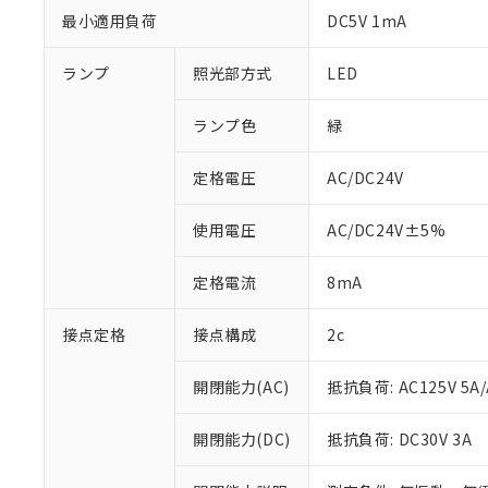
最小適用負荷
DC5V 1mA
ランプ
照光部方式
LED
ランプ色
緑
定格電圧
AC/DC24V
使用電圧
AC/DC24V±5%
定格電流
8mA
接点定格
接点構成
2c
※1 対応状況
対応済み：EU
開閉能力(AC)
抵抗負荷: AC125V 5A/
対応予定：EU R
対応予定なし：EU
開閉能力(DC)
抵抗負荷: DC30V 3A
調査・確認中：EU
ご利用条件
非該当品：ライセ