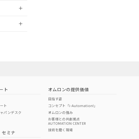
2026/7/29
ート
オムロンの提供価値
目指す姿
ポート
コンセプト「i-Automation!」
ジャパンデスク
オムロンの強み
お客様との共創拠点
AUTOMATION CENTER
DIBP
BBP
DEHP
環境保護
技術を磨く現場
・セミナ
状況ページへ
使用期限