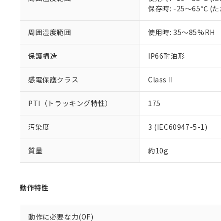
51物質の非含有証
保存時: -25～65℃
※本証明書は発行
また、RoHS指
周囲湿度範囲
使用時: 35～85%RH
混在することから
既に当社にて対応
り割愛しておりま
保護構造
IP66耐油形
感電保護クラス
Class II
PTI（トラッキング特性）
175
汚染度
3 (IEC60947-5-1)
質量
約10g
動作特性
動作に必要な力(OF)