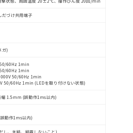
○×表
撃状態、周囲温度 20±2℃、操作ひん度 20回/min
より、非含有部品としていたものが、含有品と判明した場合などやむ
みいただき、同意のうえご利用ください。
材料含有率が中国RoHSの基準値以下であることを示します。
)/はんだづけ共用端子
材料含有率が中国RoHSの基準値を超えていることを示します。
、当社制御機器事業取扱商品の当社在庫状況および標準価格(税抜)
ら貴社製品のうち、外国為替および外国貿易法に定める商品（以下｢
質）：
す。当社販売部門へお問い合わせください。
 水銀(Hg) 1000ppm以下、 カドミウム(Cd) 100ppm以下、
たは国外への提供する場合は、日本国政府の輸出許可(または役務取
000ppm以下、ポリ臭化ビフェニル類(PBB) 1000ppm以下、ポリ臭化ジフェニルエーテル類(P
事業取扱商品の中には、本サービスの対象外となる商品もあること
手続きをとります。
キシル) (DEHP)(別名：DOP) 1000ppm以下、フタル酸ブチルベンジル（BBP） 100
(GB/T26572)：
以下、フタル酸ジイソブチル (DIBP) 1000ppm以下
び標準価格照会結果は、記載している更新日時点での社内データに
物を破棄する場合は、完全に破砕するなど、違法に輸出されないよ
(水銀) : 1000ppm、 Cd(カドミウム) : 100ppm、
業用監視および制御機器に対する適用除外項目は除く。
覧された時点での実際の在庫および標準価格とは異なる場合がある
1000ppm、 PBBs(ポリ臭化ビフェニル類) : 1000ppm、 PBDEs(ポリ臭化ジフェニルエーテル類
物質については閾値を超える意図的な使用がないことを確認しています。
メガ)
上の在庫あり
 1000ppm、 DIBP(フタル酸ジイソブチル) : 1000ppm、 BBP(フタル酸ブチルベンジル) :
品を、核兵器、ミサイル、化学兵器、生物兵器またはその他武器並
チルヘキシル)) : 1000ppm
況および標準価格はお客様のお取引先、またはお客様担当のオムロ
用いたしません。
0/60Hz 1min
ご相談ください。
は満たないが在庫あり
製品を第三者に販売する場合は、上記1、2および3の内容を当該第
0/60Hz 1min
機器販売店や当社販売拠点は「
販売ネットワーク
」をご確認くだ
販売先および販売に係わる関係者が違法に輸出するおそれがある場
用期限
0V 50/60Hz 1min
び標準価格結果を当社の事前の承諾なく第三者に漏洩または開示し
え状況などにより、予定月が前後することがあります。
(最新の在庫状況については、お客様のお取引先、またはお客様担当
V 50/60Hz 1min (LEDを取り付けない状態)
（10物質）のすべてが基準値以下であることを示します。
店・当社販売員にご確認ください)
能（部品リスト作成サービス）をご利用いただくには、I-Webメン
使用状況下において有害物質が外部に漏えいし、環境に深刻な影響を
あります。
振幅 1.5mm (誤動作1ms以内)
機種、また在庫状況の情報を公開していない機種
ェブサイト上で当社にご登録された部品リストについて、当社およ
書ダウンロード
す。当社販売部門へお問い合わせください。
品・サービスに関するお客様との取引・商談に必要な範囲で利用す
合意する
キャンセル
書をダウンロードすることができます。
(誤動作1ms以内)
利用者とは、
"個人情報の共同利用に関して"
の「1.共同利用者の
します。
10物質）の非含有証明書
 (ただし、氷結、結露しないこと)