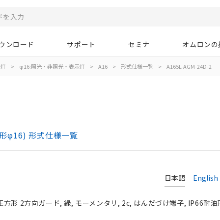
ウンロード
サポート
セミナ
オムロンの
示灯
>
φ16:照光・非照光・表示灯
>
A16
>
形式仕様一覧
>
A165L-AGM-24D-2
)
形φ16) 形式仕様一覧
日本語
English
正方形 2方向ガード, 緑, モーメンタリ, 2c, はんだづけ端子, IP66耐油