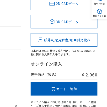
2D CADデータ
在庫・価格
無料テスト機
3D CADデータ
該非判定見解書/項目別対比表
日本の外為法に基づく該非判定、およびEAR再輸出規
制に関する見解が入手できます。
オンライン購入
¥ 2,060
販売価格（税込）
カートに追加
オンライン購入における出荷予定日は、カートに追加
～「ご購入手続き：価格・納期の確認」画面にてご確