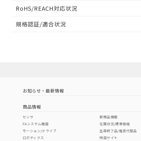
ログイン/会員登録いただくと、CADデータをダウンロ
RoHS/REACH対応状況
規格認証/適合状況
EU RoHS
注意事項・凡例
UL認証
CSA認証
CEマーキング
ダウンロードデータをご利用いただく前に、以下を必ずお読
No
No
Yes
対応状況
対応予定月
※1
※2
ソフトウェアの使用条件
対応済み
LR型式承認
DNV型式承認
BV型式承認
KR
（イギリス
（ノルウェー
（フランス
（
お知らせ・最新情報
中国 RoHS
注意事項・凡例
船舶規格）
船舶規格）
船舶規格）
船
商品情報
No
No
No
No
中国 RoHS表
※1 ※2
センサ
新商品情報
FAシステム機器
在庫状況/標準価格
Pb
Hg
Cd
Cr(V
モーション/ドライブ
生産終了品/推奨代替品
ロボティクス
特設サイト