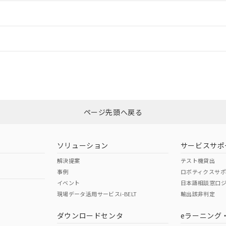
ードすることができます。
情報更新：
ログイン/会員登録
CCC認証
電波法
みください。
Yes
N/A
非含有証明書
※3
ページ先頭へ戻る
ダウンロードはこちら
型式承認
NK型式承認
ABS型式承認
韓国
（日本
（アメリカ
ソリューション
サービスサポ
舶規格）
船舶規格）
船舶規格）
解決提案
テスト機貸出
事例
ロボティクスサ
No
No
イベント
日本語相談窓口
現場データ活用サービスi-BELT
輸出該非判定
I)
PBBs
PBDEs
DBP
ダウンロードセンタ
eラーニング
この製品の規格認証/適合