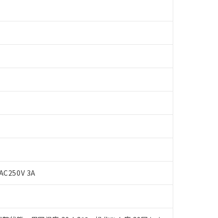
 RoHS指令（10物質）の非含有に対応した製品が提供可能な商品です
AC250V 3A
oHS指令（10物質）の非含有に対応した製品に切り替える予定のある
 RoHS指令（10物質）の非含有に非対応の商品で、対応品を出す予
 RoHS指令（10物質）の非含有の対応状況を調査中または確認中の
ンス料など無形物で、有害物質有無と関係のない商品です。