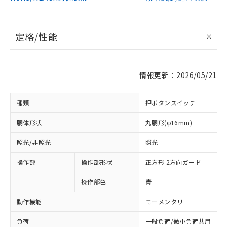
定格/性能
情報更新：2026/05/21
種類
押ボタンスイッチ
胴体形状
丸胴形(φ16mm)
照光/非照光
照光
操作部
操作部形状
正方形 2方向ガード
操作部色
青
動作機能
モーメンタリ
負荷
一般負荷/微小負荷共用