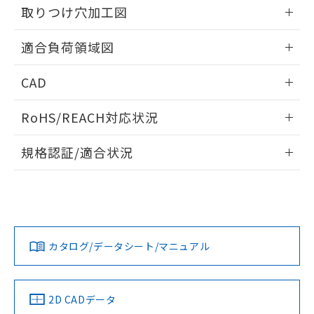
の共同利用に関して"
の「1.共同利
取りつけ穴加工図
※本証明書は発行日時点で非含有を証明す
用者の範囲」に記載されている法人を
るもので、過去に遡って非含有を証明する
指します。
情報更新：2026/05/21
ものではありません。
適合負荷領域図
また、RoHS指令のフタル酸エステル類４
物質の対応では、対応完了までの期間は出
情報更新：2026/05/21
CAD
荷製品に未対応品が混在することから備考
欄に対応日を記載しておりました。
ログイン/会員登録いただくと、CADデータをダウンロー
既に当社にて対応品への在庫切替を完了
RoHS/REACH対応状況
ドすることができます。
していることから、特段のことがない限
情報更新：2026/7/29
り、2022年1月12日より割愛しておりま
規格認証/適合状況
す。
ログイン/会員登録
EU RoHS
注意事項・凡例
UL認証
CSA認証
CEマーキング
No
No
Yes
対応状況
対応予定月
※1
※2
ダウンロードデータをご利用いただく前に、以下を必ずお読
みください。
カタログ/データシート/マニュアル
対応済み
ソフトウェアの使用条件
LR型式承認
DNV型式承認
BV型式承認
KR型式承
（イギリス
（ノルウェー
（フランス
（韓国
船舶規格）
船舶規格）
船舶規格）
船舶規格
中国 RoHS
注意事項・凡例
2D CADデータ