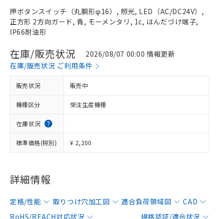
押ボタンスイッチ（丸胴形φ16）, 照光, LED（AC/DC24V）,
正方形 2方向ガード, 青, モーメンタリ, 1c, はんだづけ端子,
IP66耐油形
在庫/販売状況
2026/08/07 00:00 情報更新
在庫/販売状況 ご利用条件
販売状況
販売中
機種区分
受注生産機種
在庫状況
標準価格(税別)
¥ 2,200
詳細情報
定格/性能
取りつけ穴加工図
適合負荷領域図
CAD
RoHS/REACH対応状況
規格認証/適合状況