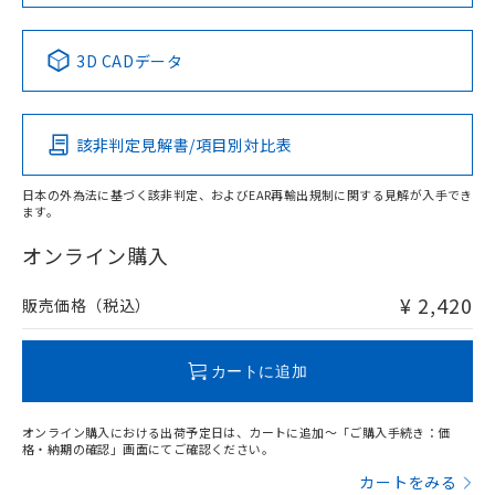
No
No
No
No
中国 RoHS表
※1 ※2
3D CADデータ
この製品の規格認証/適合状況ページへ
Pb
Hg
Cd
Cr(VI)
その他の認証はこちらのページからご検索ください
該非判定見解書/項目別対比表
O
O
O
O
日本の外為法に基づく該非判定、およびEAR再輸出規制に関する見解が入手でき
ます。
"対応済み"や非含有の記載がされた商品であっても、流通
在庫等で未対応品が混在する可能性があります。
オンライン購入
非含有品が必要な際は、弊社営業部門もしくは販売店へお
問い合わせください。
¥ 2,420
販売価格（税込）
この製品のRoHS/REACH対応状況ページへ
カートに追加
オンライン購入における出荷予定日は、カートに追加～「ご購入手続き：価
格・納期の確認」画面にてご確認ください。
カートをみる