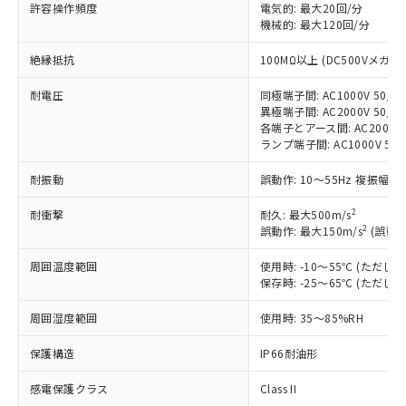
非含有に対応した製品が提供可能な商品で
許容操作頻度
電気的: 最大20回/分
す。
機械的: 最大120回/分
対応予定：EU RoHS指令（10物質）の非含
ご利用条件
絶縁抵抗
100MΩ以上 (DC500Vメガ)
有に対応した製品に切り替える予定のある
商品です。
耐電圧
同極端子間: AC1000V 50/60
対応予定なし：EU RoHS指令（10物質）の
異極端子間: AC2000V 50/60
以下の条件をお読みいただき、同意のうえ
非含有に非対応の商品で、対応品を出す予
各端子とアース間: AC2000V 5
ご利用ください。
定はありません。
ランプ端子間: AC1000V 50
調査・確認中：EU RoHS指令（10物質）の
本サービスは、当社制御機器事業取扱
※1 中国RoHS○×表
非含有の対応状況を調査中または確認中の
耐振動
誤動作: 10～55Hz 複振幅 1
商品の当社在庫状況および標準価格
商品です。
(税抜)を提供させていただくもので
「○」：最大均質材料含有率が中国RoHSの
2
耐衝撃
非該当品：ライセンス料など無形物で、有
耐久: 最大500m/s
す。
2
基準値以下であることを示します。
誤動作: 最大150m/s
(誤動作
害物質有無と関係のない商品です。
当社制御機器事業取扱商品の中には、
「×」：最大均質材料含有率が中国RoHSの
仕入先様の事情により、非含有部品として
本サービスの対象外となる商品もある
周囲温度範囲
使用時: -10～55℃ (ただ
基準値を超えていることを示します。
いたものが、含有品と判明した場合などや
当社は、これら貴社製品のうち、外国
ことをご了承ください。
保存時: -25～65℃ (ただ
「－」：未確認です。当社販売部門へお問
むを得ず変更することがあります。
為替および外国貿易法に定める商品
在庫状況および標準価格照会結果は、
い合わせください。
（以下｢規制貨物等」という）を輸出
周囲湿度範囲
使用時: 35～85%RH
記載している更新日時点での社内デー
*EU RoHS指令（10物質）：
または国外への提供する場合は、日本
記
タに基づき作成されるものであり、閲
説明
鉛(Pb) 1000ppm以下、 水銀(Hg) 1000ppm以下、 カド
*中国RoHS10物質の基準値 (GB/T26572)：
国政府の輸出許可(または役務取引許
保護構造
IP66耐油形
号
覧された時点での実際の在庫および標
ミウム(Cd) 100ppm以下、
Pb(鉛) :1000ppm、 Hg(水銀) : 1000ppm、 Cd(カドミウ
可)を取得するなどの必要な手続きを
六価クロム(Cr(Ⅵ)) 1000ppm以下、ポリ臭化ビフェニル
ム) : 100ppm、
準価格とは異なる場合があることをご
類(PBB) 1000ppm以下、ポリ臭化ジフェニルエーテル類
Cr(Ⅵ)(六価クロム) : 1000ppm、 PBBs(ポリ臭化ビフェ
感電保護クラス
Class II
とります。
了承ください。
(PBDE) 1000ppm以下、フタル酸ビス(2-エチルヘキシ
○
一定数以上の在庫あり
ニル類) : 1000ppm、 PBDEs(ポリ臭化ジフェニルエーテ