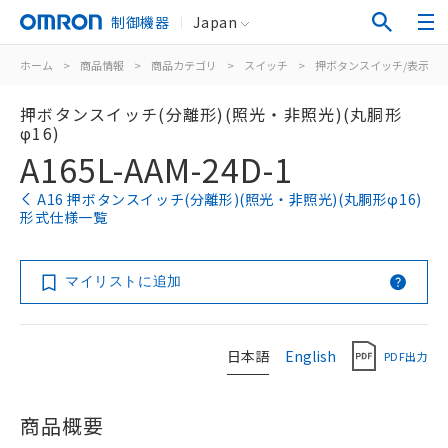
制御機器
Japan
ホーム
>
商品情報
>
商品カテゴリ
>
スイッチ
>
押ボタンスイッチ/表示灯
押ボタンスイッチ(分離形)(照光・非照光)(丸胴形
φ16)
A165L-AAM-24D-1
A16 押ボタンスイッチ(分離形)(照光・非照光)(丸胴形φ16)
形式仕様一覧
マイリストに追加
日本語
English
PDF出力
商品概要