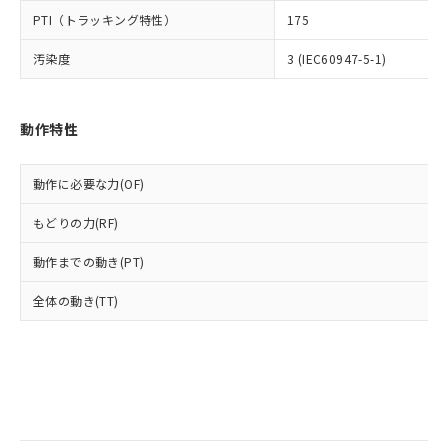
当社は規制貨物を破棄する場合は、完
ル) (DEHP)(別名：DOP) 1000ppm以下、フタル酸ブチ
正式な納期状況および標準価格はお客
ル類) : 1000ppm、
PTI（トラッキング特性）
175
ルベンジル（BBP） 1000ppm以下、フタル酸ジブチル
全に破砕するなど、違法に輸出されな
DBP(フタル酸ジブチル) : 1000ppm、 DIBP(フタル酸ジ
様のお取引先、またはお客様担当のオ
（DBP） 1000ppm以下、フタル酸ジイソブチル
イソブチル) : 1000ppm、 BBP(フタル酸ブチルベンジ
△
一定数には満たないが在庫あり
いよう必要な手段を講じます。
ムロン制御機器販売店・当社販売員に
(DIBP) 1000ppm以下
ル) : 1000ppm、
汚染度
3 (IEC60947-5-1)
当社は貴社製品を、核兵器、ミサイ
但し、RoHS指令で産業用監視および制御機器に対する
DEHP(フタル酸ビス(2-エチルヘキシル)) : 1000ppm
ご相談ください。
適用除外項目は除く。
ル、化学兵器、生物兵器またはその他
－
在庫なし(最新の在庫状況につ
オムロン制御機器販売店や当社販売拠
フタル酸エステル類の４物質については閾値を超える意
武器並びにこれらの製造装置等に一切
いては、お客様のお取引先、ま
図的な使用がないことを確認しています。
点は「
販売ネットワーク
」をご確認
※2 環境保護使用期限
動作特性
使用いたしません。
たはお客様担当のオムロン制御
ください。
当社は、貴社製品を第三者に販売する
機器販売店・当社販売員にご確
在庫状況および標準価格結果を当社の
※2 対応予定月
「ｅ」：有害物質（10物質）のすべてが基
場合は、上記1、2および3の内容を当
認ください)
事前の承諾なく第三者に漏洩または開
動作に必要な力(OF)
準値以下であることを示します。
該第三者に通知します。また当社は、
示しないようお願いします。
部品在庫の切り替え状況などにより、予定
「10」：通常の使用状況下において有害物
販売先および販売に係わる関係者が違
マイパーツ機能（部品リスト作成サー
空
受注生産機種、また在庫状況の
もどりの力(RF)
月が前後することがあります。
質が外部に漏えいし、環境に深刻な影響を
法に輸出するおそれがある場合は、取
ビス）をご利用いただくには、I-Web
白
情報を公開していない機種
及ぼさない年数を意味します。
り引きをいたしません。
メンバーズにご登録されている必要が
動作までの動き(PT)
「－」：未確認です。当社販売部門へお問
あります。
い合わせください。
全体の動き(TT)
お客様が当ウェブサイト上で当社にご
※3 非含有証明書ダウンロード
登録された部品リストについて、当社
および当社の共同利用者が、当社の製
下記の非含有証明書をダウンロードするこ
品・サービスに関するお客様との取
とができます。
合意する
キャンセル
引・商談に必要な範囲で利用すること
をご了承ください。
EU RoHS指令（10物質）の非含有証明書
※当社の共同利用者とは、
"個人情報
51物質の非含有証明書（当社基準）