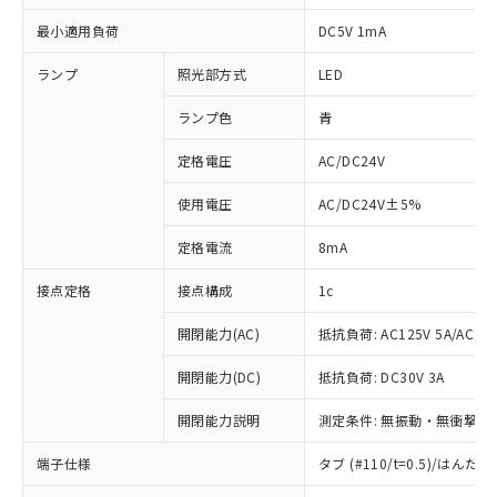
最小適用負荷
DC5V 1mA
ランプ
照光部方式
LED
ランプ色
青
定格電圧
AC/DC24V
使用電圧
AC/DC24V±5%
定格電流
8mA
接点定格
接点構成
1c
開閉能力(AC)
抵抗負荷: AC125V 5A/AC250
開閉能力(DC)
抵抗負荷: DC30V 3A
開閉能力説明
測定条件: 無振動・無衝撃状態
※1 対応状況
端子仕様
タブ (#110/t=0.5)/はん
対応済み：EU RoHS指令（10物質）の