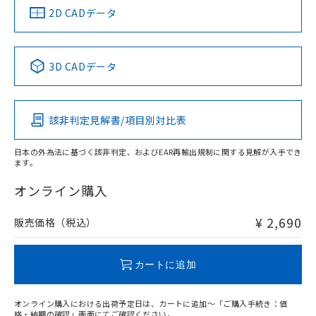
船舶規格）
船舶規格）
船舶規格）
船舶規格
中国 RoHS
注意事項・凡例
2D CADデータ
No
No
No
No
中国 RoHS表
※1 ※2
3D CADデータ
この製品の規格認証/適合状況ページへ
Pb
Hg
Cd
Cr(VI)
その他の認証はこちらのページからご検索ください
該非判定見解書/項目別対比表
O
O
O
O
日本の外為法に基づく該非判定、およびEAR再輸出規制に関する見解が入手でき
ます。
"対応済み"や非含有の記載がされた商品であっても、流通
在庫等で未対応品が混在する可能性があります。
オンライン購入
非含有品が必要な際は、弊社営業部門もしくは販売店へお
問い合わせください。
¥ 2,690
販売価格（税込）
この製品のRoHS/REACH対応状況ページへ
カートに追加
オンライン購入における出荷予定日は、カートに追加～「ご購入手続き：価
格・納期の確認」画面にてご確認ください。