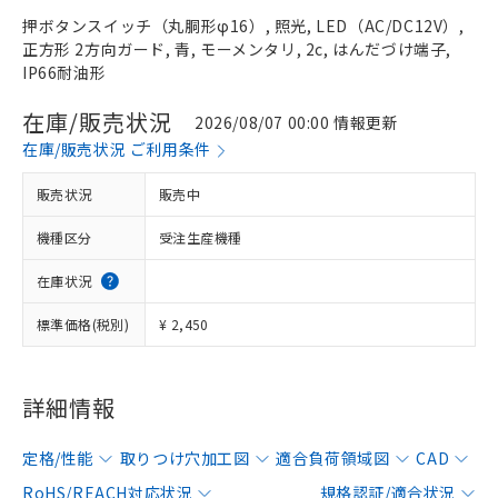
押ボタンスイッチ（丸胴形φ16）, 照光, LED（AC/DC12V）,
正方形 2方向ガード, 青, モーメンタリ, 2c, はんだづけ端子,
IP66耐油形
在庫/販売状況
2026/08/07 00:00 情報更新
在庫/販売状況 ご利用条件
販売状況
販売中
機種区分
受注生産機種
在庫状況
標準価格(税別)
¥ 2,450
詳細情報
定格/性能
取りつけ穴加工図
適合負荷領域図
CAD
RoHS/REACH対応状況
規格認証/適合状況