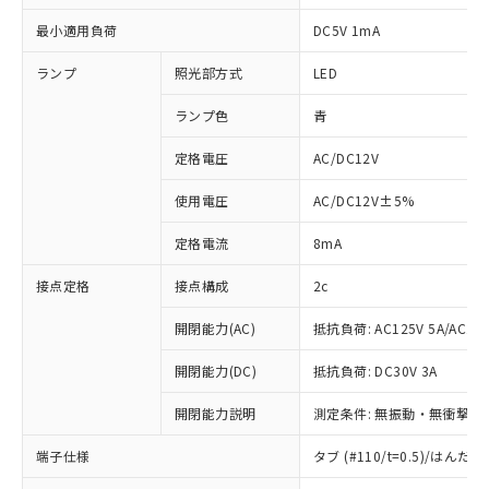
最小適用負荷
DC5V 1mA
ランプ
照光部方式
LED
ランプ色
青
定格電圧
AC/DC12V
使用電圧
AC/DC12V±5%
定格電流
8mA
接点定格
接点構成
2c
開閉能力(AC)
抵抗負荷: AC125V 5A/AC250
開閉能力(DC)
抵抗負荷: DC30V 3A
開閉能力説明
測定条件: 無振動・無衝撃状態
※1 対応状況
端子仕様
タブ (#110/t=0.5)/はん