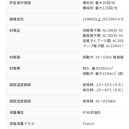
対応済み：EU RoHS指令（10物質）の
許容操作頻度
電気的: 最大20回/分
非含有に対応した製品が提供可能な商品で
機械的: 最大120回/分
す。
絶縁抵抗
100MΩ以上 (DC500Vメガ)
対応予定：EU RoHS指令（10物質）の非含
ご利用条件
有に対応した製品に切り替える予定のある
耐電圧
同極端子間: AC1000V 50/60
商品です。
異極端子間: AC2000V 50/60
対応予定なし：EU RoHS指令（10物質）の
各端子とアース間: AC2000V 5
以下の条件をお読みいただき、同意のうえ
非含有に非対応の商品で、対応品を出す予
ランプ端子間: AC1000V 50
ご利用ください。
定はありません。
調査・確認中：EU RoHS指令（10物質）の
耐振動
誤動作: 10～55Hz 複振幅 1
本サービスは、当社制御機器事業取扱
※1 中国RoHS○×表
非含有の対応状況を調査中または確認中の
商品の当社在庫状況および標準価格
商品です。
2
耐衝撃
耐久: 最大500m/s
(税抜)を提供させていただくもので
「○」：最大均質材料含有率が中国RoHSの
2
誤動作: 最大150m/s
(誤動作
非該当品：ライセンス料など無形物で、有
す。
基準値以下であることを示します。
害物質有無と関係のない商品です。
当社制御機器事業取扱商品の中には、
周囲温度範囲
使用時: -10～55℃ (ただ
「×」：最大均質材料含有率が中国RoHSの
仕入先様の事情により、非含有部品として
本サービスの対象外となる商品もある
保存時: -25～65℃ (ただ
基準値を超えていることを示します。
いたものが、含有品と判明した場合などや
当社は、これら貴社製品のうち、外国
ことをご了承ください。
「－」：未確認です。当社販売部門へお問
むを得ず変更することがあります。
為替および外国貿易法に定める商品
在庫状況および標準価格照会結果は、
周囲湿度範囲
使用時: 35～85%RH
い合わせください。
（以下｢規制貨物等」という）を輸出
記載している更新日時点での社内デー
*EU RoHS指令（10物質）：
または国外への提供する場合は、日本
保護構造
IP66耐油形
記
タに基づき作成されるものであり、閲
説明
鉛(Pb) 1000ppm以下、 水銀(Hg) 1000ppm以下、 カド
*中国RoHS10物質の基準値 (GB/T26572)：
国政府の輸出許可(または役務取引許
号
覧された時点での実際の在庫および標
ミウム(Cd) 100ppm以下、
Pb(鉛) :1000ppm、 Hg(水銀) : 1000ppm、 Cd(カドミウ
可)を取得するなどの必要な手続きを
感電保護クラス
Class II
六価クロム(Cr(Ⅵ)) 1000ppm以下、ポリ臭化ビフェニル
ム) : 100ppm、
準価格とは異なる場合があることをご
類(PBB) 1000ppm以下、ポリ臭化ジフェニルエーテル類
Cr(Ⅵ)(六価クロム) : 1000ppm、 PBBs(ポリ臭化ビフェ