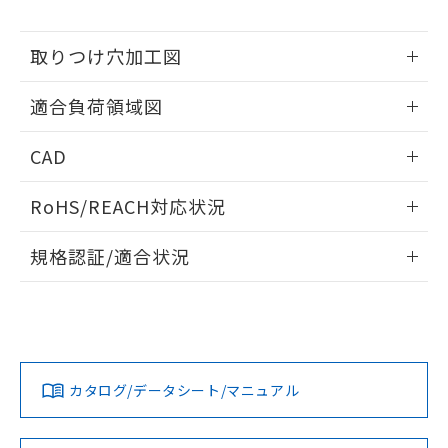
※当社の共同利用者とは、
"個人情報
51物質の非含有証明書（当社基準）
の共同利用に関して"
の「1.共同利
※本証明書は発行日時点で非含有を証明す
用者の範囲」に記載されている法人を
取りつけ穴加工図
るもので、過去に遡って非含有を証明する
指します。
ものではありません。
情報更新：2026/05/21
また、RoHS指令のフタル酸エステル類４
適合負荷領域図
物質の対応では、対応完了までの期間は出
荷製品に未対応品が混在することから備考
情報更新：2026/05/21
CAD
欄に対応日を記載しておりました。
既に当社にて対応品への在庫切替を完了
ログイン/会員登録いただくと、CADデータをダウンロー
RoHS/REACH対応状況
していることから、特段のことがない限
ドすることができます。
り、2022年1月12日より割愛しておりま
情報更新：2026/7/29
す。
規格認証/適合状況
ログイン/会員登録
EU RoHS
注意事項・凡例
UL認証
CSA認証
CEマーキング
No
No
Yes
対応状況
対応予定月
※1
※2
ダウンロードデータをご利用いただく前に、以下を必ずお読
みください。
カタログ/データシート/マニュアル
対応済み
ソフトウェアの使用条件
LR型式承認
DNV型式承認
BV型式承認
KR型式承
（イギリス
（ノルウェー
（フランス
（韓国