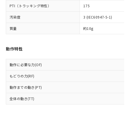
とります。
了承ください。
(PBDE) 1000ppm以下、フタル酸ビス(2-エチルヘキシ
○
一定数以上の在庫あり
ニル類) : 1000ppm、 PBDEs(ポリ臭化ジフェニルエーテ
PTI（トラッキング特性）
175
当社は規制貨物を破棄する場合は、完
ル) (DEHP)(別名：DOP) 1000ppm以下、フタル酸ブチ
正式な納期状況および標準価格はお客
ル類) : 1000ppm、
ルベンジル（BBP） 1000ppm以下、フタル酸ジブチル
全に破砕するなど、違法に輸出されな
DBP(フタル酸ジブチル) : 1000ppm、 DIBP(フタル酸ジ
様のお取引先、またはお客様担当のオ
（DBP） 1000ppm以下、フタル酸ジイソブチル
汚染度
3 (IEC60947-5-1)
イソブチル) : 1000ppm、 BBP(フタル酸ブチルベンジ
△
一定数には満たないが在庫あり
いよう必要な手段を講じます。
ムロン制御機器販売店・当社販売員に
(DIBP) 1000ppm以下
ル) : 1000ppm、
当社は貴社製品を、核兵器、ミサイ
但し、RoHS指令で産業用監視および制御機器に対する
DEHP(フタル酸ビス(2-エチルヘキシル)) : 1000ppm
ご相談ください。
質量
約10g
適用除外項目は除く。
ル、化学兵器、生物兵器またはその他
－
在庫なし(最新の在庫状況につ
オムロン制御機器販売店や当社販売拠
フタル酸エステル類の４物質については閾値を超える意
武器並びにこれらの製造装置等に一切
いては、お客様のお取引先、ま
図的な使用がないことを確認しています。
点は「
販売ネットワーク
」をご確認
※2 環境保護使用期限
使用いたしません。
たはお客様担当のオムロン制御
ください。
動作特性
当社は、貴社製品を第三者に販売する
機器販売店・当社販売員にご確
在庫状況および標準価格結果を当社の
※2 対応予定月
「ｅ」：有害物質（10物質）のすべてが基
場合は、上記1、2および3の内容を当
認ください)
事前の承諾なく第三者に漏洩または開
準値以下であることを示します。
該第三者に通知します。また当社は、
示しないようお願いします。
動作に必要な力(OF)
部品在庫の切り替え状況などにより、予定
「10」：通常の使用状況下において有害物
販売先および販売に係わる関係者が違
マイパーツ機能（部品リスト作成サー
空
受注生産機種、また在庫状況の
月が前後することがあります。
質が外部に漏えいし、環境に深刻な影響を
法に輸出するおそれがある場合は、取
ビス）をご利用いただくには、I-Web
もどりの力(RF)
白
情報を公開していない機種
及ぼさない年数を意味します。
り引きをいたしません。
メンバーズにご登録されている必要が
「－」：未確認です。当社販売部門へお問
動作までの動き(PT)
あります。
い合わせください。
お客様が当ウェブサイト上で当社にご
※3 非含有証明書ダウンロード
全体の動き(TT)
登録された部品リストについて、当社
および当社の共同利用者が、当社の製
下記の非含有証明書をダウンロードするこ
品・サービスに関するお客様との取
とができます。
合意する
キャンセル
引・商談に必要な範囲で利用すること
をご了承ください。
EU RoHS指令（10物質）の非含有証明書