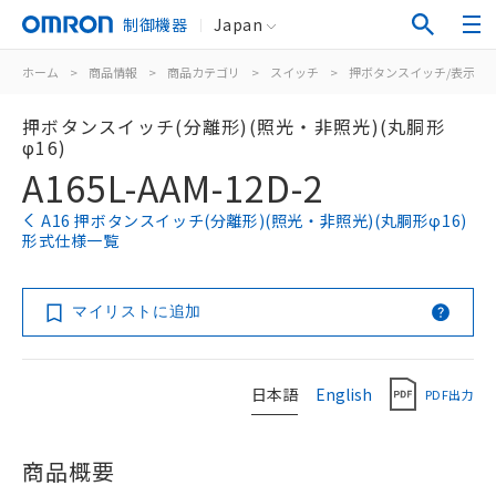
制御機器
Japan
ホーム
>
商品情報
>
商品カテゴリ
>
スイッチ
>
押ボタンスイッチ/表示灯
押ボタンスイッチ(分離形)(照光・非照光)(丸胴形
φ16)
A165L-AAM-12D-2
A16 押ボタンスイッチ(分離形)(照光・非照光)(丸胴形φ16)
形式仕様一覧
マイリストに追加
日本語
English
PDF出力
商品概要