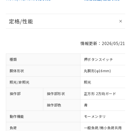
定格/性能
情報更新：2026/05/21
種類
押ボタンスイッチ
胴体形状
丸胴形(φ16mm)
照光/非照光
照光
操作部
操作部形状
正方形 2方向ガード
操作部色
青
動作機能
モーメンタリ
負荷
一般負荷/微小負荷共用