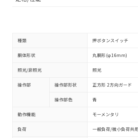
種類
押ボタンスイッチ
胴体形状
丸胴形(φ16mm)
照光/非照光
照光
操作部
操作部形状
正方形 2方向ガード
操作部色
青
動作機能
モーメンタリ
負荷
一般負荷/微小負荷共