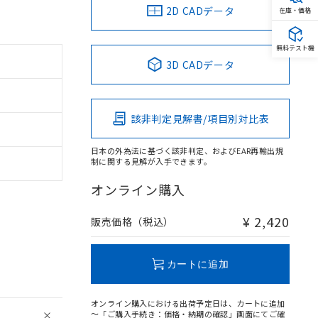
2D CADデータ
在庫・価格
無料テスト機
3D CADデータ
該非判定見解書/項目別対比表
日本の外為法に基づく該非判定、およびEAR再輸出規
制に関する見解が入手できます。
オンライン購入
¥ 2,420
販売価格（税込）
カートに追加
オンライン購入における出荷予定日は、カートに追加
～「ご購入手続き：価格・納期の確認」画面にてご確