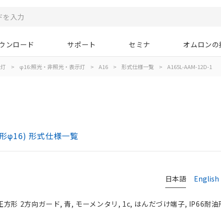
ウンロード
サポート
セミナ
オムロンの
示灯
>
φ16:照光・非照光・表示灯
>
A16
>
形式仕様一覧
>
A165L-AAM-12D-1
)
形φ16) 形式仕様一覧
日本語
English
正方形 2方向ガード, 青, モーメンタリ, 1c, はんだづけ端子, IP66耐油