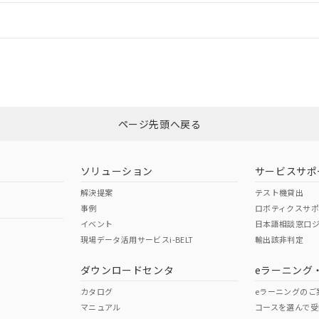
情報更新：
ログイン/会員登録
CCC認証
電波法
みください。
Yes
N/A
非含有証明書
※3
ページ先頭へ戻る
ダウンロードはこちら
型式承認
NK型式承認
ABS型式承認
韓国
（日本
（アメリカ
ソリューション
サービスサポ
舶規格）
船舶規格）
船舶規格）
解決提案
テスト機貸出
事例
ロボティクスサ
No
No
イベント
日本語相談窓口
現場データ活用サービスi-BELT
輸出該非判定
I)
PBBs
PBDEs
DBP
ダウンロードセンタ
eラーニング
この製品の規格認証/適合
その他の認証はこちらのページからご
カタログ
eラーニングのご
マニュアル
コースを選んで受
O
O
O