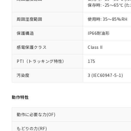
※本証明書は発行
保存時: -25～65℃
また、RoHS指
混在することから
既に当社にて対応
周囲湿度範囲
使用時: 35～85%RH
り割愛しておりま
保護構造
IP66耐油形
感電保護クラス
Class II
PTI（トラッキング特性）
175
汚染度
3 (IEC60947-5-1)
動作特性
動作に必要な力(OF)
もどりの力(RF)