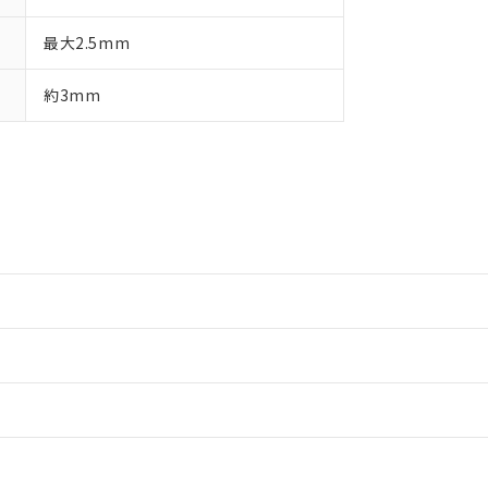
最大2.5mm
約3mm
情報更新：2
情報更新：2
ードすることができます。