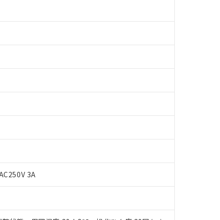
 RoHS指令（10物質）の非含有に対応した製品が提供可能な商品です
oHS指令（10物質）の非含有に対応した製品に切り替える予定のある
AC250V 3A
 RoHS指令（10物質）の非含有に非対応の商品で、対応品を出す予
 RoHS指令（10物質）の非含有の対応状況を調査中または確認中の
ンス料など無形物で、有害物質有無と関係のない商品です。
○×表
より、非含有部品としていたものが、含有品と判明した場合などやむ