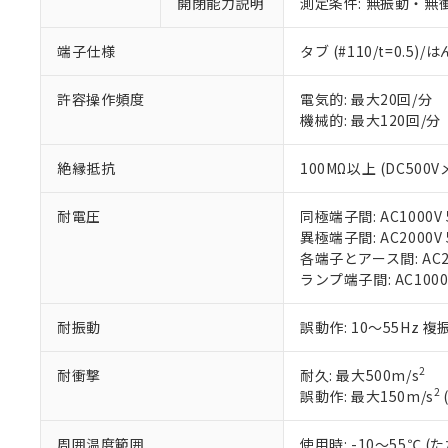
開閉能力説明
測定条件: 無振動・無衝
があります。
以下の条件をお読
「○」：最大均質
「×」：最大均質
本サービスは
当社は、これ
*EU RoHS指令（10物
端子仕様
タブ (#110/t=0.5
「－」：未確認で
鉛(Pb) 1000ppm以下、
くものです。
う）を輸出ま
記
説明
六価クロム(Cr(Ⅵ)) 1
当社制御機器
などの必要な
フタル酸ビス(2-エチルヘ
許容操作頻度
電気的: 最大20回/分
号
*中国RoHS10物質の基準値 
ル（DBP） 1000ppm
在庫状況およ
当社は規制貨
機械的: 最大120回/分
Pb(鉛) :1000ppm、 Hg
但し、RoHS指令で産
のであり、閲
ます。
Cr(Ⅵ)(六価クロム) : 
フタル酸エステル類の４
○
一定数以
DBP(フタル酸ジブチル) :
い。
当社は貴社製
DEHP(フタル酸ビス(2-エ
絶縁抵抗
100MΩ以上 (DC500V
正式な納期状
置等に一切使
当社販売員に
※2 対応予定月
△
一定数に
当社は、貴社
耐電圧
同極端子間: AC1000V 5
オムロン制御
また当社は、
※2 環境保護使
異極端子間: AC2000V 5
在庫状況およ
部品在庫の切り替
たしません。
－
在庫なし
各端子とアース間: AC200
す。
「ｅ」：有害物質
機器販売
ランプ端子間: AC1000
マイパーツ機
「10」：通常の
ている必要が
味します。
空
受注生産
お客様が当ウ
※3 非含有証明
耐振動
誤動作: 10～55Hz 複
「－」：未確認で
白
が、当社の製
さい。
下記の非含有証明
2
耐衝撃
耐久: 最大500m/s
※当社の共同
2
誤動作: 最大150m/s
いる法人を指
EU RoHS指令（
51物質の非含有証
周囲温度範囲
使用時: -10～55℃