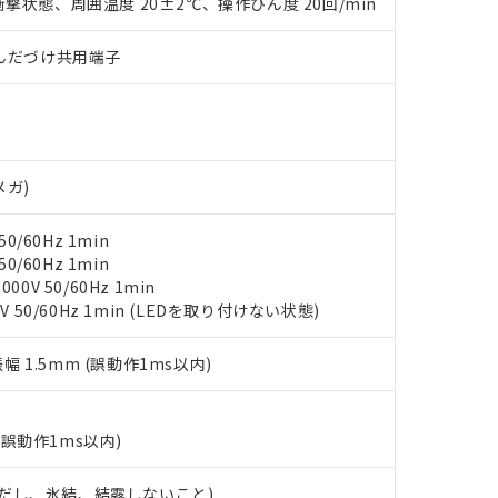
撃状態、周囲温度 20±2℃、操作ひん度 20回/min
みいただき、同意のうえご利用ください。
材料含有率が中国RoHSの基準値以下であることを示します。
材料含有率が中国RoHSの基準値を超えていることを示します。
、当社制御機器事業取扱商品の当社在庫状況および標準価格(税抜)
ら貴社製品のうち、外国為替および外国貿易法に定める商品（以下｢
質）：
)/はんだづけ共用端子
す。当社販売部門へお問い合わせください。
 水銀(Hg) 1000ppm以下、 カドミウム(Cd) 100ppm以下、
たは国外への提供する場合は、日本国政府の輸出許可(または役務取
000ppm以下、ポリ臭化ビフェニル類(PBB) 1000ppm以下、ポリ臭化ジフェニルエーテル類(P
事業取扱商品の中には、本サービスの対象外となる商品もあること
手続きをとります。
キシル) (DEHP)(別名：DOP) 1000ppm以下、フタル酸ブチルベンジル（BBP） 100
(GB/T26572)：
以下、フタル酸ジイソブチル (DIBP) 1000ppm以下
び標準価格照会結果は、記載している更新日時点での社内データに
物を破棄する場合は、完全に破砕するなど、違法に輸出されないよ
(水銀) : 1000ppm、 Cd(カドミウム) : 100ppm、
業用監視および制御機器に対する適用除外項目は除く。
覧された時点での実際の在庫および標準価格とは異なる場合がある
1000ppm、 PBBs(ポリ臭化ビフェニル類) : 1000ppm、 PBDEs(ポリ臭化ジフェニルエーテル類
物質については閾値を超える意図的な使用がないことを確認しています。
上の在庫あり
 1000ppm、 DIBP(フタル酸ジイソブチル) : 1000ppm、 BBP(フタル酸ブチルベンジル) :
品を、核兵器、ミサイル、化学兵器、生物兵器またはその他武器並
チルヘキシル)) : 1000ppm
メガ)
況および標準価格はお客様のお取引先、またはお客様担当のオムロ
用いたしません。
ご相談ください。
は満たないが在庫あり
製品を第三者に販売する場合は、上記1、2および3の内容を当該第
0/60Hz 1min
機器販売店や当社販売拠点は「
販売ネットワーク
」をご確認くだ
販売先および販売に係わる関係者が違法に輸出するおそれがある場
用期限
0/60Hz 1min
び標準価格結果を当社の事前の承諾なく第三者に漏洩または開示し
え状況などにより、予定月が前後することがあります。
(最新の在庫状況については、お客様のお取引先、またはお客様担当
0V 50/60Hz 1min
（10物質）のすべてが基準値以下であることを示します。
店・当社販売員にご確認ください)
V 50/60Hz 1min (LEDを取り付けない状態)
能（部品リスト作成サービス）をご利用いただくには、I-Webメン
使用状況下において有害物質が外部に漏えいし、環境に深刻な影響を
あります。
機種、また在庫状況の情報を公開していない機種
ェブサイト上で当社にご登録された部品リストについて、当社およ
書ダウンロード
振幅 1.5mm (誤動作1ms以内)
す。当社販売部門へお問い合わせください。
品・サービスに関するお客様との取引・商談に必要な範囲で利用す
合意する
キャンセル
書をダウンロードすることができます。
利用者とは、
"個人情報の共同利用に関して"
の「1.共同利用者の
(誤動作1ms以内)
します。
10物質）の非含有証明書
明書（当社基準）
 (ただし、氷結、結露しないこと)