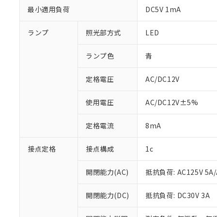
最小適用負荷
DC5V 1mA
ランプ
照光部方式
LED
ランプ色
青
定格電圧
AC/DC12V
使用電圧
AC/DC12V±5%
定格電流
8mA
※1 対応状況
接点定格
接点構成
1c
対応済み：EU
対応予定：EU R
開閉能力(AC)
抵抗負荷: AC125V 5A/
対応予定なし：EU
調査・確認中：EU
ご利用条件
開閉能力(DC)
抵抗負荷: DC30V 3A
非該当品：ライセ
※1 中国RoHS
仕入先様の事情に