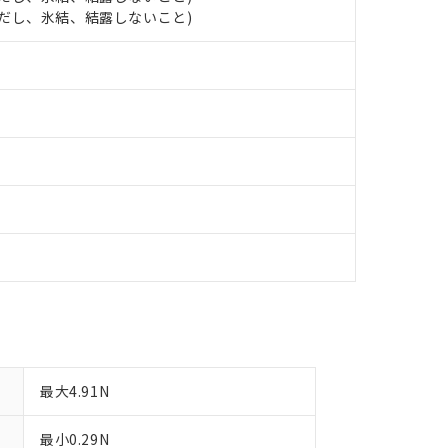
日時点で非含有を証明するもので、過去に遡って非含有を証明するも
 (ただし、氷結、結露しないこと)
令のフタル酸エステル類４物質の対応では、対応完了までの期間は出
備考欄に対応日を記載しておりました。
品への在庫切替を完了していることから、特段のことがない限り、20
す。
最大4.91N
最小0.29N