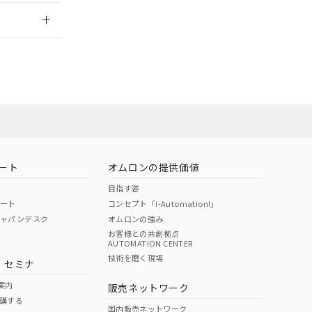
2026/7/29
ート
オムロンの提供価値
目指す姿
ポート
コンセプト「i-Automation!」
ジャパンデスク
オムロンの強み
お客様との共創拠点
AUTOMATION CENTER
DIBP
BBP
DEHP
環境保護
技術を磨く現場
・セミナ
状況ページへ
使用期限
検索ください
案内
販売ネットワーク
講する
O
O
O
e
国内販売ネットワーク