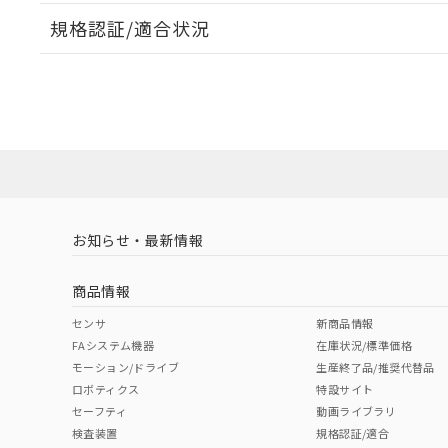
規格認証/適合状況
EU RoHS
注意事項・凡例
UL認証
CSA認証
CEマーキング
ダウンロードデータをご利用いただく前に、以下を必ずお読
No
No
Yes
対応状況
対応予定月
※1
※2
ソフトウェアの使用条件
対応済み
LR型式承認
DNV型式承認
BV型式承認
KR
（イギリス
（ノルウェー
（フランス
（
お知らせ・最新情報
中国 RoHS
注意事項・凡例
船舶規格）
船舶規格）
船舶規格）
船
商品情報
No
No
No
No
中国 RoHS表
※1 ※2
センサ
新商品情報
FAシステム機器
在庫状況/標準価格
Pb
Hg
Cd
Cr(V
モーション/ドライブ
生産終了品/推奨代替品
ロボティクス
特設サイト
セーフティ
動画ライブラリ
検査装置
規格認証/適合
O
O
O
O