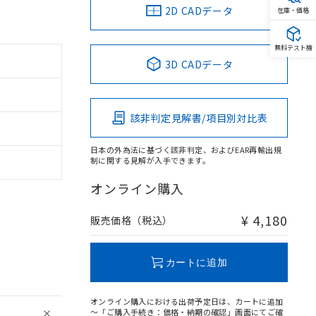
2D CADデータ
在庫・価格
無料テスト機
3D CADデータ
該非判定見解書/項目別対比表
日本の外為法に基づく該非判定、およびEAR再輸出規
制に関する見解が入手できます。
オンライン購入
¥ 4,180
販売価格（税込）
カートに追加
オンライン購入における出荷予定日は、カートに追加
～「ご購入手続き：価格・納期の確認」画面にてご確