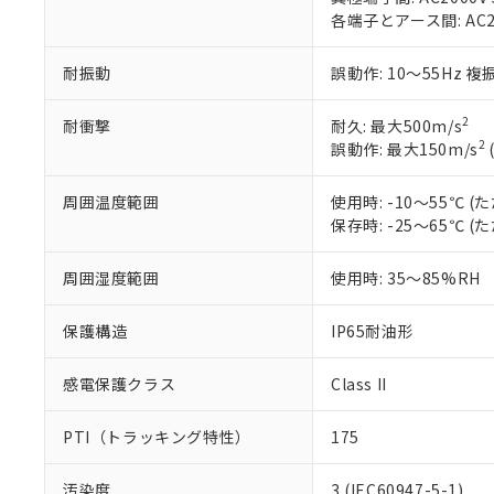
当社販売員に
※2 対応予定月
各端子とアース間: AC200
△
一定数に
当社は、貴社
オムロン制御
また当社は、
※2 環境保護使
在庫状況およ
部品在庫の切り替
たしません。
耐振動
誤動作: 10～55Hz 複
－
在庫なし
す。
「ｅ」：有害物質
機器販売
マイパーツ機
「10」：通常の
2
耐衝撃
耐久: 最大500m/s
ている必要が
味します。
2
誤動作: 最大150m/s
空
受注生産
お客様が当ウ
※3 非含有証明
「－」：未確認で
白
が、当社の製
周囲温度範囲
使用時: -10～55℃
さい。
下記の非含有証明
保存時: -25～65℃
※当社の共同
いる法人を指
EU RoHS指令（
51物質の非含有証
周囲湿度範囲
使用時: 35～85%RH
※本証明書は発行
また、RoHS指
保護構造
IP65耐油形
混在することから
既に当社にて対応
感電保護クラス
Class II
り割愛しておりま
PTI（トラッキング特性）
175
汚染度
3 (IEC60947-5-1)