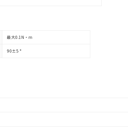
最大0.1N・m
90±5 °
情報更新：2