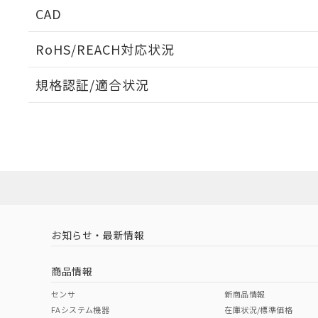
CAD
ログイン/会員登録いただくと、CADデータをダウンロ
RoHS/REACH対応状況
規格認証/適合状況
EU RoHS
注意事項・凡例
UL認証
CSA認証
CEマーキング
ダウンロードデータをご利用いただく前に、以下を必ずお読
No
No
Yes
対応状況
対応予定月
※1
※2
ソフトウェアの使用条件
対応済み
LR型式承認
DNV型式承認
BV型式承認
KR
（イギリス
（ノルウェー
（フランス
（
お知らせ・最新情報
中国 RoHS
注意事項・凡例
船舶規格）
船舶規格）
船舶規格）
船
商品情報
No
No
No
No
中国 RoHS表
※1 ※2
センサ
新商品情報
FAシステム機器
在庫状況/標準価格