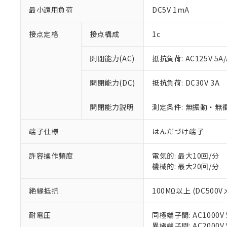
最小適用負荷
DC5V 1mA
接点定格
接点構成
1c
※1 対応状況
開閉能力(AC)
抵抗負荷: AC125V 5A/
対応済み：EU
開閉能力(DC)
抵抗負荷: DC30V 3A
対応予定：EU R
対応予定なし：EU
開閉能力説明
測定条件: 無振動・無衝
調査・確認中：EU
ご利用条件
非該当品：ライセ
※1 中国RoHS
仕入先様の事情に
端子仕様
はんだづけ端子
があります。
以下の条件をお読
「○」：最大均質
許容操作頻度
電気的: 最大10回/分
「×」：最大均質
本サービスは
当社は、これ
*EU RoHS指令（10物
機械的: 最大20回/分
「－」：未確認で
鉛(Pb) 1000ppm以下、
くものです。
う）を輸出ま
記
説明
六価クロム(Cr(Ⅵ)) 1
当社制御機器
などの必要な
フタル酸ビス(2-エチルヘ
号
*中国RoHS10物質の基準値 
絶縁抵抗
100MΩ以上 (DC500V
ル（DBP） 1000ppm
在庫状況およ
当社は規制貨
Pb(鉛) :1000ppm、 Hg
但し、RoHS指令で産
のであり、閲
ます。
Cr(Ⅵ)(六価クロム) : 
フタル酸エステル類の４
○
一定数以
DBP(フタル酸ジブチル) :
い。
耐電圧
同極端子間: AC1000V 5
当社は貴社製
DEHP(フタル酸ビス(2-エ
正式な納期状
異極端子間: AC2000V 5
置等に一切使