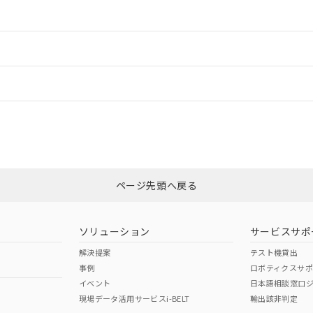
情報更新：2
ードすることができます。
情報更新：
ログイン/会員登録
CCC認証
電波法
みください。
Yes
N/A
非含有証明書
※3
ページ先頭へ戻る
ダウンロードはこちら
型式承認
NK型式承認
ABS型式承認
韓国
（日本
（アメリカ
ソリューション
サービスサポ
舶規格）
船舶規格）
船舶規格）
解決提案
テスト機貸出
事例
ロボティクスサ
No
No
イベント
日本語相談窓口
現場データ活用サービスi-BELT
輸出該非判定