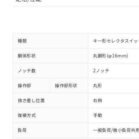
種類
キー形セレクタスイッ
胴体形状
丸胴形(φ16mm)
ノッチ数
2ノッチ
操作部
操作部形状
丸形
抜き差し位置
右側
復帰方式
手動
負荷
一般負荷/微小負荷共