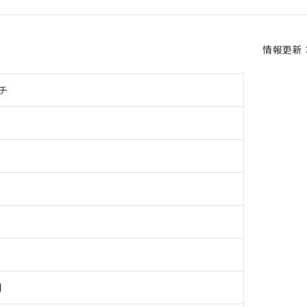
情報更新：2
チ
用