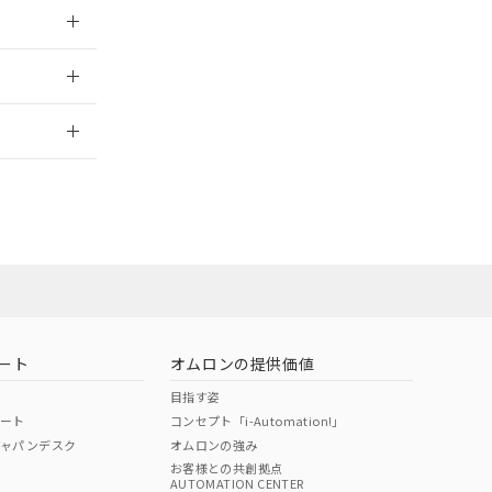
026/05/21
2026/7/29
ート
オムロンの提供価値
目指す姿
ポート
コンセプト「i-Automation!」
ジャパンデスク
オムロンの強み
お客様との共創拠点
AUTOMATION CENTER