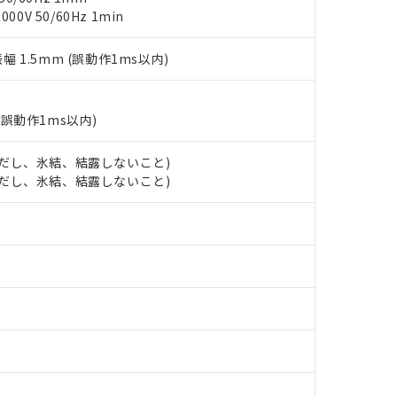
ご相談ください。
0V 50/60Hz 1min
は満たないが在庫あり
製品を第三者に販売する場合は、上記1、2および3の内容を当該第
機器販売店や当社販売拠点は「
販売ネットワーク
」をご確認くだ
販売先および販売に係わる関係者が違法に輸出するおそれがある場
用期限
び標準価格結果を当社の事前の承諾なく第三者に漏洩または開示し
え状況などにより、予定月が前後することがあります。
振幅 1.5mm (誤動作1ms以内)
(最新の在庫状況については、お客様のお取引先、またはお客様担当
（10物質）のすべてが基準値以下であることを示します。
店・当社販売員にご確認ください)
能（部品リスト作成サービス）をご利用いただくには、I-Webメン
使用状況下において有害物質が外部に漏えいし、環境に深刻な影響を
あります。
機種、また在庫状況の情報を公開していない機種
(誤動作1ms以内)
ェブサイト上で当社にご登録された部品リストについて、当社およ
書ダウンロード
す。当社販売部門へお問い合わせください。
品・サービスに関するお客様との取引・商談に必要な範囲で利用す
合意する
キャンセル
 (ただし、氷結、結露しないこと)
書をダウンロードすることができます。
 (ただし、氷結、結露しないこと)
利用者とは、
"個人情報の共同利用に関して"
の「1.共同利用者の
します。
10物質）の非含有証明書
明書（当社基準）
日時点で非含有を証明するもので、過去に遡って非含有を証明するも
令のフタル酸エステル類４物質の対応では、対応完了までの期間は出
備考欄に対応日を記載しておりました。
品への在庫切替を完了していることから、特段のことがない限り、20
す。