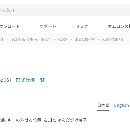
ウンロード
サポート
セミナ
オムロンの
示灯
>
φ16:照光・非照光・表示灯
>
A165K
>
形式仕様一覧
>
A165K-T2MR-1
φ16） 形式仕様一覧
日本語
English
, キーの外せる位置: 右, 1c, はんだづけ端子