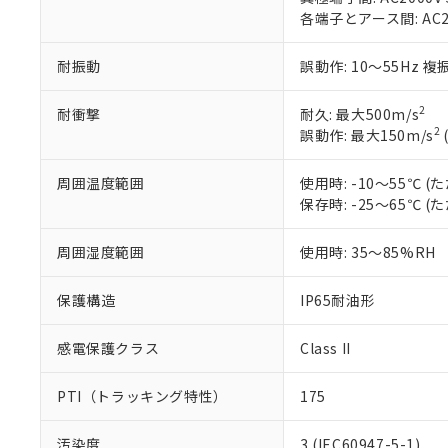
当社販売員に
※2 対応予定月
各端子とアース間: AC200
△
一定数に
当社は、貴社
オムロン制御
また当社は、
※2 環境保護使
在庫状況およ
部品在庫の切り替
たしません。
耐振動
誤動作: 10～55Hz 複
－
在庫なし
す。
「ｅ」：有害物質
機器販売
マイパーツ機
「10」：通常の
2
耐衝撃
耐久: 最大500m/s
ている必要が
味します。
2
誤動作: 最大150m/s
空
受注生産
お客様が当ウ
※3 非含有証明
「－」：未確認で
白
が、当社の製
周囲温度範囲
使用時: -10～55℃
さい。
下記の非含有証明
保存時: -25～65℃
※当社の共同
いる法人を指
EU RoHS指令（
51物質の非含有証
周囲湿度範囲
使用時: 35～85%RH
※本証明書は発行
また、RoHS指
保護構造
IP65耐油形
混在することから
既に当社にて対応
感電保護クラス
Class II
り割愛しておりま
PTI（トラッキング特性）
175
汚染度
3 (IEC60947-5-1)