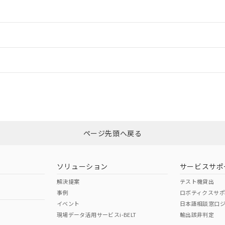
情報更新：2
ードすることができます。
情報更新：
ログイン/会員登録
CCC認証
電波法
みください。
Yes
N/A
非含有証明書
※3
ページ先頭へ戻る
ダウンロードはこちら
型式承認
NK型式承認
ABS型式承認
韓国
（日本
（アメリカ
ソリューション
サービスサポ
舶規格）
船舶規格）
船舶規格）
解決提案
テスト機貸出
事例
ロボティクスサ
No
No
イベント
日本語相談窓口
現場データ活用サービスi-BELT
輸出該非判定