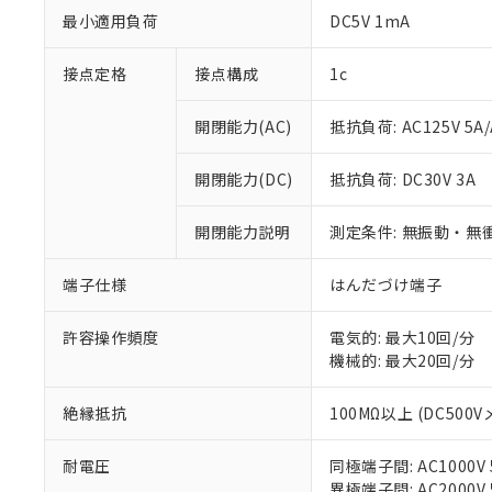
最小適用負荷
DC5V 1mA
接点定格
接点構成
1c
※1 対応状況
開閉能力(AC)
抵抗負荷: AC125V 5A/
対応済み：EU
開閉能力(DC)
抵抗負荷: DC30V 3A
対応予定：EU R
対応予定なし：EU
開閉能力説明
測定条件: 無振動・無衝
調査・確認中：EU
ご利用条件
非該当品：ライセ
※1 中国RoHS
仕入先様の事情に
端子仕様
はんだづけ端子
があります。
以下の条件をお読
「○」：最大均質
許容操作頻度
電気的: 最大10回/分
「×」：最大均質
本サービスは
当社は、これ
*EU RoHS指令（10物
機械的: 最大20回/分
「－」：未確認で
鉛(Pb) 1000ppm以下、
くものです。
う）を輸出ま
記
説明
六価クロム(Cr(Ⅵ)) 1
当社制御機器
などの必要な
フタル酸ビス(2-エチルヘ
号
*中国RoHS10物質の基準値 
絶縁抵抗
100MΩ以上 (DC500V
ル（DBP） 1000ppm
在庫状況およ
当社は規制貨
Pb(鉛) :1000ppm、 Hg
但し、RoHS指令で産
のであり、閲
ます。
Cr(Ⅵ)(六価クロム) : 
フタル酸エステル類の４
○
一定数以
DBP(フタル酸ジブチル) :
い。
耐電圧
同極端子間: AC1000V 5
当社は貴社製
DEHP(フタル酸ビス(2-エ
正式な納期状
異極端子間: AC2000V 5
置等に一切使