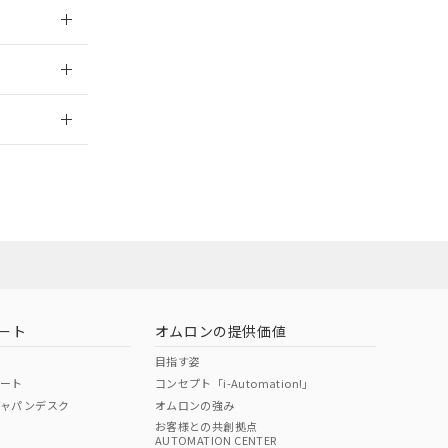
026/05/21
2026/7/29
ート
オムロンの提供価値
目指す姿
ポート
コンセプト「i-Automation!」
ジャパンデスク
オムロンの強み
お客様との共創拠点
AUTOMATION CENTER