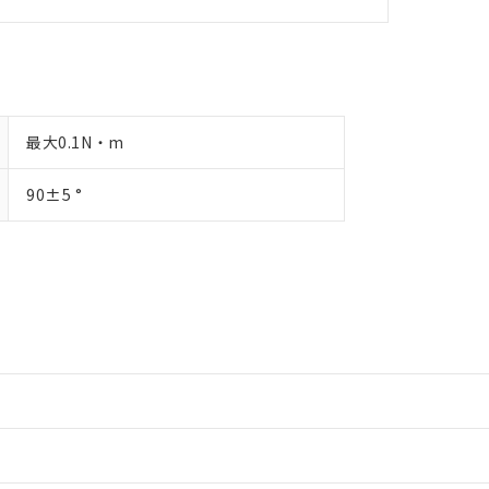
最大0.1N・m
90±5 °
情報更新：2