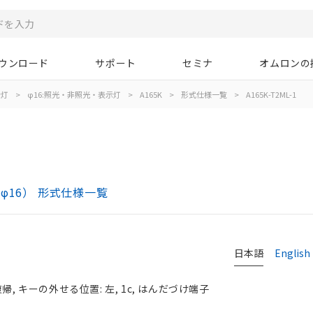
ウンロード
サポート
セミナ
オムロンの
示灯
>
φ16:照光・非照光・表示灯
>
A165K
>
形式仕様一覧
>
A165K-T2ML-1
φ16） 形式仕様一覧
日本語
English
, キーの外せる位置: 左, 1c, はんだづけ端子