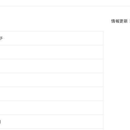
情報更新：2
チ
用