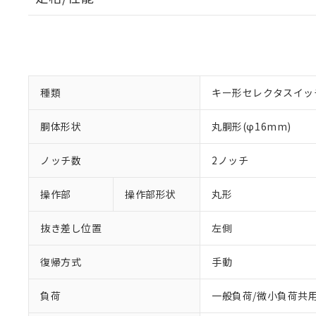
種類
キー形セレクタスイッ
胴体形状
丸胴形(φ16mm)
ノッチ数
2ノッチ
操作部
操作部形状
丸形
抜き差し位置
左側
復帰方式
手動
負荷
一般負荷/微小負荷共