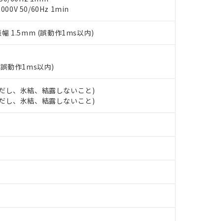
ご相談ください。
0V 50/60Hz 1min
は満たないが在庫あり
製品を第三者に販売する場合は、上記1、2および3の内容を当該第
機器販売店や当社販売拠点は「
販売ネットワーク
」をご確認くだ
販売先および販売に係わる関係者が違法に輸出するおそれがある場
用期限
び標準価格結果を当社の事前の承諾なく第三者に漏洩または開示し
え状況などにより、予定月が前後することがあります。
振幅 1.5mm (誤動作1ms以内)
(最新の在庫状況については、お客様のお取引先、またはお客様担当
（10物質）のすべてが基準値以下であることを示します。
店・当社販売員にご確認ください)
能（部品リスト作成サービス）をご利用いただくには、I-Webメン
使用状況下において有害物質が外部に漏えいし、環境に深刻な影響を
あります。
機種、また在庫状況の情報を公開していない機種
(誤動作1ms以内)
ェブサイト上で当社にご登録された部品リストについて、当社およ
書ダウンロード
す。当社販売部門へお問い合わせください。
品・サービスに関するお客様との取引・商談に必要な範囲で利用す
合意する
キャンセル
 (ただし、氷結、結露しないこと)
書をダウンロードすることができます。
 (ただし、氷結、結露しないこと)
利用者とは、
"個人情報の共同利用に関して"
の「1.共同利用者の
します。
10物質）の非含有証明書
明書（当社基準）
日時点で非含有を証明するもので、過去に遡って非含有を証明するも
令のフタル酸エステル類４物質の対応では、対応完了までの期間は出
備考欄に対応日を記載しておりました。
品への在庫切替を完了していることから、特段のことがない限り、20
す。