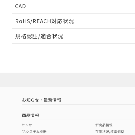
CAD
ログイン/会員登録いただくと、CADデータをダウンロ
RoHS/REACH対応状況
規格認証/適合状況
EU RoHS
注意事項・凡例
UL認証
CSA認証
CEマーキング
ダウンロードデータをご利用いただく前に、以下を必ずお読
No
No
Yes
対応状況
対応予定月
※1
※2
ソフトウェアの使用条件
対応済み
LR型式承認
DNV型式承認
BV型式承認
KR
（イギリス
（ノルウェー
（フランス
（
お知らせ・最新情報
中国 RoHS
注意事項・凡例
船舶規格）
船舶規格）
船舶規格）
船
商品情報
No
No
No
No
中国 RoHS表
※1 ※2
センサ
新商品情報
FAシステム機器
在庫状況/標準価格