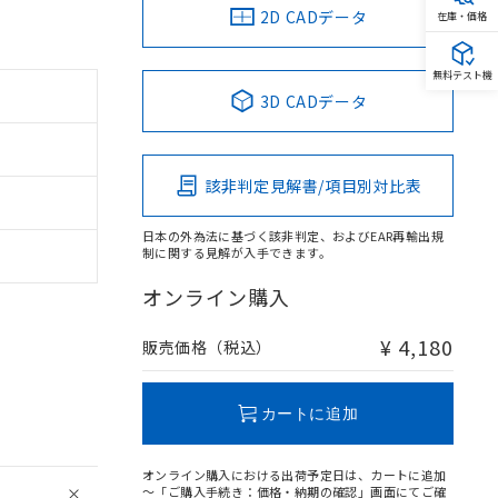
2D CADデータ
在庫・価格
無料テスト機
3D CADデータ
該非判定見解書/項目別対比表
日本の外為法に基づく該非判定、およびEAR再輸出規
制に関する見解が入手できます。
オンライン購入
¥ 4,180
販売価格（税込）
カートに追加
オンライン購入における出荷予定日は、カートに追加
～「ご購入手続き：価格・納期の確認」画面にてご確