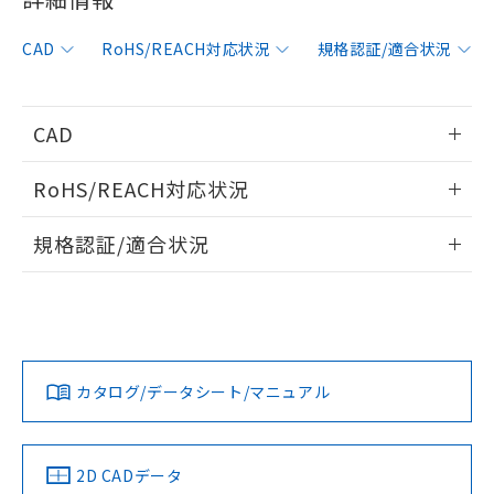
非含有に対応した製品が提供可能な商品で
す。
CAD
RoHS/REACH対応状況
規格認証/適合状況
対応予定：EU RoHS指令（10物質）の非含
ご利用条件
有に対応した製品に切り替える予定のある
商品です。
対応予定なし：EU RoHS指令（10物質）の
CAD
以下の条件をお読みいただき、同意のうえ
非含有に非対応の商品で、対応品を出す予
ご利用ください。
定はありません。
情報更新：2006/4/1
RoHS/REACH対応状況
調査・確認中：EU RoHS指令（10物質）の
本サービスは、当社制御機器事業取扱
※1 中国RoHS○×表
非含有の対応状況を調査中または確認中の
ログイン/会員登録いただくと、CADデータをダウンロー
情報更新：2026/7/29
商品の当社在庫状況および標準価格
規格認証/適合状況
商品です。
ドすることができます。
(税抜)を提供させていただくもので
「○」：最大均質材料含有率が中国RoHSの
非該当品：ライセンス料など無形物で、有
す。
EU RoHS
注意事項・凡例
基準値以下であることを示します。
害物質有無と関係のない商品です。
UL認証
CSA認証
CEマーキング
当社制御機器事業取扱商品の中には、
「×」：最大均質材料含有率が中国RoHSの
仕入先様の事情により、非含有部品として
本サービスの対象外となる商品もある
ログイン/会員登録
基準値を超えていることを示します。
いたものが、含有品と判明した場合などや
No
当社は、これら貴社製品のうち、外国
No
N/A
ことをご了承ください。
対応状況
対応予定月
※1
※2
「－」：未確認です。当社販売部門へお問
むを得ず変更することがあります。
為替および外国貿易法に定める商品
在庫状況および標準価格照会結果は、
い合わせください。
（以下｢規制貨物等」という）を輸出
カタログ/データシート/マニュアル
記載している更新日時点での社内デー
対応済み
*EU RoHS指令（10物質）：
または国外への提供する場合は、日本
ダウンロードデータをご利用いただく前に、以下を必ずお読
記
タに基づき作成されるものであり、閲
説明
鉛(Pb) 1000ppm以下、 水銀(Hg) 1000ppm以下、 カド
*中国RoHS10物質の基準値 (GB/T26572)：
LR型式承認
DNV型式承認
BV型式承認
KR型式承
国政府の輸出許可(または役務取引許
みください。
号
覧された時点での実際の在庫および標
ミウム(Cd) 100ppm以下、
Pb(鉛) :1000ppm、 Hg(水銀) : 1000ppm、 Cd(カドミウ
（イギリス
（ノルウェー
（フランス
（韓国
可)を取得するなどの必要な手続きを
六価クロム(Cr(Ⅵ)) 1000ppm以下、ポリ臭化ビフェニル
ソフトウェアの使用条件
ム) : 100ppm、
準価格とは異なる場合があることをご
船舶規格）
船舶規格）
船舶規格）
船舶規格
中国 RoHS
注意事項・凡例
類(PBB) 1000ppm以下、ポリ臭化ジフェニルエーテル類
2D CADデータ
Cr(Ⅵ)(六価クロム) : 1000ppm、 PBBs(ポリ臭化ビフェ
とります。
了承ください。
(PBDE) 1000ppm以下、フタル酸ビス(2-エチルヘキシ
○
一定数以上の在庫あり
ニル類) : 1000ppm、 PBDEs(ポリ臭化ジフェニルエーテ