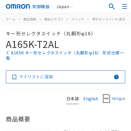
制御機器
Japan
ホーム
>
商品情報
>
商品カテゴリ
>
スイッチ
>
押ボタンスイッチ/表示灯
キー形セレクタスイッチ（丸胴形φ16）
A165K-T2AL
A165K キー形セレクタスイッチ（丸胴形φ16） 形式仕様一
覧
マイリストに追加
日本語
English
PDF出力
商品概要