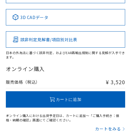
当社は規制貨物を破棄する場合は、完
ル) (DEHP)(別名：DOP) 1000ppm以下、フタル酸ブチ
正式な納期状況および標準価格はお客
ル類) : 1000ppm、
No
No
No
No
ルベンジル（BBP） 1000ppm以下、フタル酸ジブチル
全に破砕するなど、違法に輸出されな
DBP(フタル酸ジブチル) : 1000ppm、 DIBP(フタル酸ジ
様のお取引先、またはお客様担当のオ
（DBP） 1000ppm以下、フタル酸ジイソブチル
イソブチル) : 1000ppm、 BBP(フタル酸ブチルベンジ
中国 RoHS表
△
一定数には満たないが在庫あり
※1 ※2
いよう必要な手段を講じます。
ムロン制御機器販売店・当社販売員に
(DIBP) 1000ppm以下
ル) : 1000ppm、
3D CADデータ
当社は貴社製品を、核兵器、ミサイ
但し、RoHS指令で産業用監視および制御機器に対する
DEHP(フタル酸ビス(2-エチルヘキシル)) : 1000ppm
ご相談ください。
この製品の規格認証/適合状況ページへ
Pb
Hg
Cd
Cr(VI)
適用除外項目は除く。
ル、化学兵器、生物兵器またはその他
－
在庫なし(最新の在庫状況につ
オムロン制御機器販売店や当社販売拠
フタル酸エステル類の４物質については閾値を超える意
その他の認証はこちらのページからご検索ください
武器並びにこれらの製造装置等に一切
いては、お客様のお取引先、ま
図的な使用がないことを確認しています。
点は「
販売ネットワーク
」をご確認
※2 環境保護使用期限
使用いたしません。
該非判定見解書/項目別対比表
たはお客様担当のオムロン制御
ください。
O
O
O
O
当社は、貴社製品を第三者に販売する
機器販売店・当社販売員にご確
在庫状況および標準価格結果を当社の
※2 対応予定月
「ｅ」：有害物質（10物質）のすべてが基
場合は、上記1、2および3の内容を当
認ください)
事前の承諾なく第三者に漏洩または開
日本の外為法に基づく該非判定、およびEAR再輸出規制に関する見解が入手でき
準値以下であることを示します。
該第三者に通知します。また当社は、
ます。
示しないようお願いします。
"対応済み"や非含有の記載がされた商品であっても、流通
部品在庫の切り替え状況などにより、予定
「10」：通常の使用状況下において有害物
販売先および販売に係わる関係者が違
マイパーツ機能（部品リスト作成サー
空
受注生産機種、また在庫状況の
在庫等で未対応品が混在する可能性があります。
オンライン購入
月が前後することがあります。
質が外部に漏えいし、環境に深刻な影響を
法に輸出するおそれがある場合は、取
ビス）をご利用いただくには、I-Web
白
情報を公開していない機種
非含有品が必要な際は、弊社営業部門もしくは販売店へお
及ぼさない年数を意味します。
り引きをいたしません。
メンバーズにご登録されている必要が
問い合わせください。
「－」：未確認です。当社販売部門へお問
¥ 3,520
販売価格（税込）
あります。
い合わせください。
お客様が当ウェブサイト上で当社にご
※3 非含有証明書ダウンロード
この製品のRoHS/REACH対応状況ページへ
登録された部品リストについて、当社
カートに追加
および当社の共同利用者が、当社の製
下記の非含有証明書をダウンロードするこ
品・サービスに関するお客様との取
とができます。
合意する
キャンセル
引・商談に必要な範囲で利用すること
オンライン購入における出荷予定日は、カートに追加～「ご購入手続き：価
をご了承ください。
格・納期の確認」画面にてご確認ください。
EU RoHS指令（10物質）の非含有証明書
※当社の共同利用者とは、
"個人情報
カートをみる
51物質の非含有証明書（当社基準）