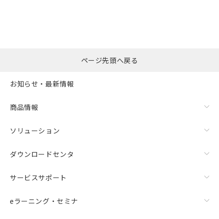
の共同利用に関して"
の「1.共同利
※本証明書は発行日時点で非含有を証明す
用者の範囲」に記載されている法人を
るもので、過去に遡って非含有を証明する
指します。
ものではありません。
また、RoHS指令のフタル酸エステル類４
物質の対応では、対応完了までの期間は出
荷製品に未対応品が混在することから備考
ページ先頭へ戻る
欄に対応日を記載しておりました。
既に当社にて対応品への在庫切替を完了
お知らせ・最新情報
していることから、特段のことがない限
り、2022年1月12日より割愛しておりま
商品情報
す。
ソリューション
ダウンロードセンタ
サービスサポート
eラーニング・セミナ