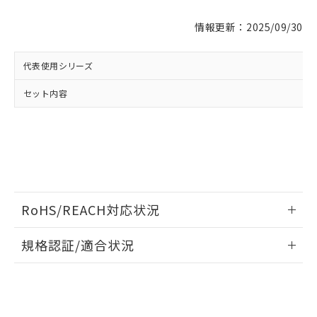
※1 対応状況
情報更新：2025/09/30
対応済み：EU RoHS指令（10物質）の
非含有に対応した製品が提供可能な商品で
す。
代表使用シリーズ
対応予定：EU RoHS指令（10物質）の非含
ご利用条件
セット内容
有に対応した製品に切り替える予定のある
商品です。
対応予定なし：EU RoHS指令（10物質）の
以下の条件をお読みいただき、同意のうえ
非含有に非対応の商品で、対応品を出す予
ご利用ください。
定はありません。
調査・確認中：EU RoHS指令（10物質）の
本サービスは、当社制御機器事業取扱
※1 中国RoHS○×表
非含有の対応状況を調査中または確認中の
商品の当社在庫状況および標準価格
商品です。
(税抜)を提供させていただくもので
RoHS/REACH対応状況
「○」：最大均質材料含有率が中国RoHSの
非該当品：ライセンス料など無形物で、有
す。
基準値以下であることを示します。
害物質有無と関係のない商品です。
情報更新：2026/7/29
当社制御機器事業取扱商品の中には、
「×」：最大均質材料含有率が中国RoHSの
規格認証/適合状況
仕入先様の事情により、非含有部品として
本サービスの対象外となる商品もある
基準値を超えていることを示します。
いたものが、含有品と判明した場合などや
当社は、これら貴社製品のうち、外国
ことをご了承ください。
EU RoHS
注意事項・凡例
「－」：未確認です。当社販売部門へお問
むを得ず変更することがあります。
為替および外国貿易法に定める商品
UL認証
CSA認証
CEマーキング
在庫状況および標準価格照会結果は、
い合わせください。
（以下｢規制貨物等」という）を輸出
記載している更新日時点での社内デー
*EU RoHS指令（10物質）：
No
No
N/A
または国外への提供する場合は、日本
記
タに基づき作成されるものであり、閲
説明
対応状況
対応予定月
※1
※2
鉛(Pb) 1000ppm以下、 水銀(Hg) 1000ppm以下、 カド
*中国RoHS10物質の基準値 (GB/T26572)：