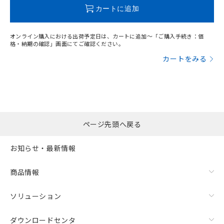
合意する
この製品のRoHS/REACH対応状況ページへ
キャンセル
引・商談に必要な範囲で利用すること
カートに追加
をご了承ください。
EU RoHS指令（10物質）の非含有証明書
※当社の共同利用者とは、
"個人情報
51物質の非含有証明書（当社基準）
の共同利用に関して"
の「1.共同利
オンライン購入における出荷予定日は、カートに追加～「ご購入手続き：価
※本証明書は発行日時点で非含有を証明す
用者の範囲」に記載されている法人を
格・納期の確認」画面にてご確認ください。
るもので、過去に遡って非含有を証明する
指します。
カートをみる
ものではありません。
また、RoHS指令のフタル酸エステル類４
物質の対応では、対応完了までの期間は出
荷製品に未対応品が混在することから備考
欄に対応日を記載しておりました。
既に当社にて対応品への在庫切替を完了
ページ先頭へ戻る
していることから、特段のことがない限
り、2022年1月12日より割愛しておりま
す。
お知らせ・最新情報
商品情報
ソリューション
ダウンロードセンタ