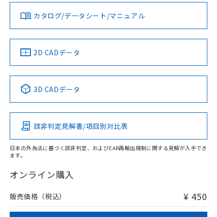
国政府の輸出許可(または役務取引許
号
覧された時点での実際の在庫および標
ミウム(Cd) 100ppm以下、
Pb(鉛) :1000ppm、 Hg(水銀) : 1000ppm、 Cd(カドミウ
可)を取得するなどの必要な手続きを
六価クロム(Cr(Ⅵ)) 1000ppm以下、ポリ臭化ビフェニル
ム) : 100ppm、
カタログ/データシート/マニュアル
準価格とは異なる場合があることをご
対応済み
類(PBB) 1000ppm以下、ポリ臭化ジフェニルエーテル類
Cr(Ⅵ)(六価クロム) : 1000ppm、 PBBs(ポリ臭化ビフェ
とります。
了承ください。
(PBDE) 1000ppm以下、フタル酸ビス(2-エチルヘキシ
○
一定数以上の在庫あり
ニル類) : 1000ppm、 PBDEs(ポリ臭化ジフェニルエーテ
LR型式承認
DNV型式承認
BV型式承認
KR型式承
当社は規制貨物を破棄する場合は、完
ル) (DEHP)(別名：DOP) 1000ppm以下、フタル酸ブチ
正式な納期状況および標準価格はお客
ル類) : 1000ppm、
（イギリス
（ノルウェー
（フランス
（韓国
ルベンジル（BBP） 1000ppm以下、フタル酸ジブチル
全に破砕するなど、違法に輸出されな
DBP(フタル酸ジブチル) : 1000ppm、 DIBP(フタル酸ジ
様のお取引先、またはお客様担当のオ
船舶規格）
船舶規格）
船舶規格）
船舶規格
（DBP） 1000ppm以下、フタル酸ジイソブチル
中国 RoHS
注意事項・凡例
イソブチル) : 1000ppm、 BBP(フタル酸ブチルベンジ
△
一定数には満たないが在庫あり
2D CADデータ
いよう必要な手段を講じます。
ムロン制御機器販売店・当社販売員に
(DIBP) 1000ppm以下
ル) : 1000ppm、
当社は貴社製品を、核兵器、ミサイ
但し、RoHS指令で産業用監視および制御機器に対する
DEHP(フタル酸ビス(2-エチルヘキシル)) : 1000ppm
ご相談ください。
No
No
No
No
適用除外項目は除く。
ル、化学兵器、生物兵器またはその他
－
在庫なし(最新の在庫状況につ
オムロン制御機器販売店や当社販売拠
フタル酸エステル類の４物質については閾値を超える意
中国 RoHS表
※1 ※2
武器並びにこれらの製造装置等に一切
いては、お客様のお取引先、ま
図的な使用がないことを確認しています。
点は「
販売ネットワーク
」をご確認
3D CADデータ
※2 環境保護使用期限
使用いたしません。
たはお客様担当のオムロン制御
ください。
この製品の規格認証/適合状況ページへ
Pb
Hg
Cd
Cr(VI)
当社は、貴社製品を第三者に販売する
機器販売店・当社販売員にご確
在庫状況および標準価格結果を当社の
その他の認証はこちらのページからご検索ください
※2 対応予定月
「ｅ」：有害物質（10物質）のすべてが基
場合は、上記1、2および3の内容を当
認ください)
事前の承諾なく第三者に漏洩または開
準値以下であることを示します。
該第三者に通知します。また当社は、
該非判定見解書/項目別対比表
示しないようお願いします。
O
O
O
O
部品在庫の切り替え状況などにより、予定
「10」：通常の使用状況下において有害物
販売先および販売に係わる関係者が違
マイパーツ機能（部品リスト作成サー
空
受注生産機種、また在庫状況の
月が前後することがあります。
質が外部に漏えいし、環境に深刻な影響を
法に輸出するおそれがある場合は、取
ビス）をご利用いただくには、I-Web
日本の外為法に基づく該非判定、およびEAR再輸出規制に関する見解が入手でき
白
情報を公開していない機種
及ぼさない年数を意味します。
り引きをいたしません。
ます。
メンバーズにご登録されている必要が
"対応済み"や非含有の記載がされた商品であっても、流通
「－」：未確認です。当社販売部門へお問
あります。
在庫等で未対応品が混在する可能性があります。
オンライン購入
い合わせください。
お客様が当ウェブサイト上で当社にご
非含有品が必要な際は、弊社営業部門もしくは販売店へお
※3 非含有証明書ダウンロード
登録された部品リストについて、当社
問い合わせください。
¥ 450
販売価格（税込）
および当社の共同利用者が、当社の製
下記の非含有証明書をダウンロードするこ
品・サービスに関するお客様との取
とができます。