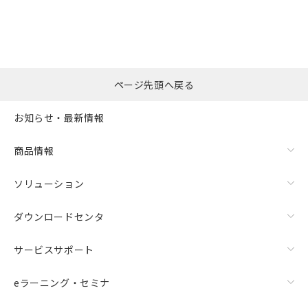
の共同利用に関して"
の「1.共同利
※本証明書は発行日時点で非含有を証明す
用者の範囲」に記載されている法人を
るもので、過去に遡って非含有を証明する
指します。
ものではありません。
また、RoHS指令のフタル酸エステル類４
物質の対応では、対応完了までの期間は出
荷製品に未対応品が混在することから備考
ページ先頭へ戻る
欄に対応日を記載しておりました。
既に当社にて対応品への在庫切替を完了
お知らせ・最新情報
していることから、特段のことがない限
り、2022年1月12日より割愛しておりま
商品情報
す。
ソリューション
ダウンロードセンタ
サービスサポート
eラーニング・セミナ