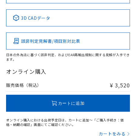
当社は規制貨物を破棄する場合は、完
ル) (DEHP)(別名：DOP) 1000ppm以下、フタル酸ブチ
正式な納期状況および標準価格はお客
ル類) : 1000ppm、
No
No
No
No
ルベンジル（BBP） 1000ppm以下、フタル酸ジブチル
全に破砕するなど、違法に輸出されな
DBP(フタル酸ジブチル) : 1000ppm、 DIBP(フタル酸ジ
様のお取引先、またはお客様担当のオ
（DBP） 1000ppm以下、フタル酸ジイソブチル
イソブチル) : 1000ppm、 BBP(フタル酸ブチルベンジ
中国 RoHS表
△
一定数には満たないが在庫あり
※1 ※2
いよう必要な手段を講じます。
ムロン制御機器販売店・当社販売員に
(DIBP) 1000ppm以下
ル) : 1000ppm、
3D CADデータ
当社は貴社製品を、核兵器、ミサイ
但し、RoHS指令で産業用監視および制御機器に対する
DEHP(フタル酸ビス(2-エチルヘキシル)) : 1000ppm
ご相談ください。
この製品の規格認証/適合状況ページへ
Pb
Hg
Cd
Cr(VI)
適用除外項目は除く。
ル、化学兵器、生物兵器またはその他
－
在庫なし(最新の在庫状況につ
オムロン制御機器販売店や当社販売拠
フタル酸エステル類の４物質については閾値を超える意
その他の認証はこちらのページからご検索ください
武器並びにこれらの製造装置等に一切
いては、お客様のお取引先、ま
図的な使用がないことを確認しています。
点は「
販売ネットワーク
」をご確認
※2 環境保護使用期限
使用いたしません。
該非判定見解書/項目別対比表
たはお客様担当のオムロン制御
ください。
O
O
O
O
当社は、貴社製品を第三者に販売する
機器販売店・当社販売員にご確
在庫状況および標準価格結果を当社の
※2 対応予定月
「ｅ」：有害物質（10物質）のすべてが基
場合は、上記1、2および3の内容を当
認ください)
事前の承諾なく第三者に漏洩または開
日本の外為法に基づく該非判定、およびEAR再輸出規制に関する見解が入手でき
準値以下であることを示します。
該第三者に通知します。また当社は、
ます。
示しないようお願いします。
"対応済み"や非含有の記載がされた商品であっても、流通
部品在庫の切り替え状況などにより、予定
「10」：通常の使用状況下において有害物
販売先および販売に係わる関係者が違
マイパーツ機能（部品リスト作成サー
空
受注生産機種、また在庫状況の
在庫等で未対応品が混在する可能性があります。
オンライン購入
月が前後することがあります。
質が外部に漏えいし、環境に深刻な影響を
法に輸出するおそれがある場合は、取
ビス）をご利用いただくには、I-Web
白
情報を公開していない機種
非含有品が必要な際は、弊社営業部門もしくは販売店へお
及ぼさない年数を意味します。
り引きをいたしません。
メンバーズにご登録されている必要が
問い合わせください。
「－」：未確認です。当社販売部門へお問
¥ 3,520
販売価格（税込）
あります。
い合わせください。
お客様が当ウェブサイト上で当社にご
※3 非含有証明書ダウンロード
この製品のRoHS/REACH対応状況ページへ
登録された部品リストについて、当社
カートに追加
および当社の共同利用者が、当社の製
下記の非含有証明書をダウンロードするこ
品・サービスに関するお客様との取
とができます。
合意する
キャンセル
引・商談に必要な範囲で利用すること
オンライン購入における出荷予定日は、カートに追加～「ご購入手続き：価
をご了承ください。
格・納期の確認」画面にてご確認ください。
EU RoHS指令（10物質）の非含有証明書
※当社の共同利用者とは、
"個人情報
カートをみる
51物質の非含有証明書（当社基準）