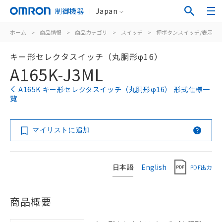
制御機器
Japan
ホーム
>
商品情報
>
商品カテゴリ
>
スイッチ
>
押ボタンスイッチ/表示灯
キー形セレクタスイッチ（丸胴形φ16）
A165K-J3ML
A165K キー形セレクタスイッチ（丸胴形φ16） 形式仕様一
覧
マイリストに追加
日本語
English
PDF出力
商品概要