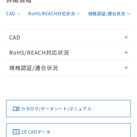
非含有に対応した製品が提供可能な商品で
す。
CAD
RoHS/REACH対応状況
規格認証/適合状況
対応予定：EU RoHS指令（10物質）の非含
ご利用条件
有に対応した製品に切り替える予定のある
商品です。
対応予定なし：EU RoHS指令（10物質）の
CAD
以下の条件をお読みいただき、同意のうえ
非含有に非対応の商品で、対応品を出す予
ご利用ください。
定はありません。
情報更新：2006/4/1
RoHS/REACH対応状況
調査・確認中：EU RoHS指令（10物質）の
本サービスは、当社制御機器事業取扱
※1 中国RoHS○×表
非含有の対応状況を調査中または確認中の
ログイン/会員登録いただくと、CADデータをダウンロー
情報更新：2026/7/29
商品の当社在庫状況および標準価格
規格認証/適合状況
商品です。
ドすることができます。
(税抜)を提供させていただくもので
「○」：最大均質材料含有率が中国RoHSの
非該当品：ライセンス料など無形物で、有
す。
EU RoHS
注意事項・凡例
基準値以下であることを示します。
害物質有無と関係のない商品です。
UL認証
CSA認証
CEマーキング
当社制御機器事業取扱商品の中には、
「×」：最大均質材料含有率が中国RoHSの
仕入先様の事情により、非含有部品として
本サービスの対象外となる商品もある
ログイン/会員登録
基準値を超えていることを示します。
いたものが、含有品と判明した場合などや
No
当社は、これら貴社製品のうち、外国
No
N/A
ことをご了承ください。
対応状況
対応予定月
※1
※2
「－」：未確認です。当社販売部門へお問
むを得ず変更することがあります。
為替および外国貿易法に定める商品
在庫状況および標準価格照会結果は、
い合わせください。
（以下｢規制貨物等」という）を輸出
カタログ/データシート/マニュアル
記載している更新日時点での社内デー
対応済み
*EU RoHS指令（10物質）：
または国外への提供する場合は、日本
ダウンロードデータをご利用いただく前に、以下を必ずお読
記
タに基づき作成されるものであり、閲
説明
鉛(Pb) 1000ppm以下、 水銀(Hg) 1000ppm以下、 カド
*中国RoHS10物質の基準値 (GB/T26572)：
LR型式承認
DNV型式承認
BV型式承認
KR型式承
国政府の輸出許可(または役務取引許
みください。
号
覧された時点での実際の在庫および標
ミウム(Cd) 100ppm以下、
Pb(鉛) :1000ppm、 Hg(水銀) : 1000ppm、 Cd(カドミウ
（イギリス
（ノルウェー
（フランス
（韓国
可)を取得するなどの必要な手続きを
六価クロム(Cr(Ⅵ)) 1000ppm以下、ポリ臭化ビフェニル
ソフトウェアの使用条件
ム) : 100ppm、
準価格とは異なる場合があることをご
船舶規格）
船舶規格）
船舶規格）
船舶規格
中国 RoHS
注意事項・凡例
類(PBB) 1000ppm以下、ポリ臭化ジフェニルエーテル類
2D CADデータ
Cr(Ⅵ)(六価クロム) : 1000ppm、 PBBs(ポリ臭化ビフェ
とります。
了承ください。
(PBDE) 1000ppm以下、フタル酸ビス(2-エチルヘキシ
○
一定数以上の在庫あり
ニル類) : 1000ppm、 PBDEs(ポリ臭化ジフェニルエーテ