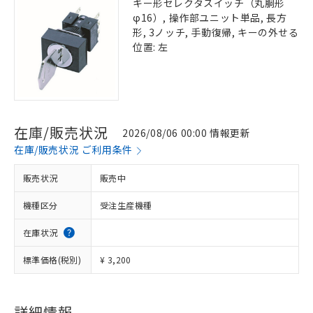
キー形セレクタスイッチ（丸胴形
φ16）, 操作部ユニット単品, 長方
形, 3ノッチ, 手動復帰, キーの外せる
位置: 左
在庫/販売状況
2026/08/06 00:00 情報更新
在庫/販売状況 ご利用条件
販売状況
販売中
機種区分
受注生産機種
在庫状況
標準価格(税別)
¥ 3,200
※1 対応状況
対応済み：EU RoHS指令（10物質）の
詳細情報