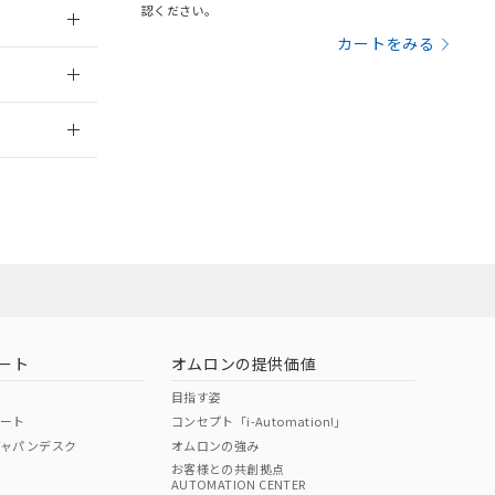
認ください。
三者に通知します。
さい。
合は、取り引きをい
カートをみる
：2006/4/1
ないようお願いしま
のオムロン制御
バーズにご登録され
2026/7/29
及ぼさない年数を意
び当社の共同利用者
ることをご了承くだ
範囲」に記載されて
のではありません。
荷製品に未対応品が
ート
オムロンの提供価値
22年1月12日よ
目指す姿
ポート
コンセプト「i-Automation!」
ジャパンデスク
オムロンの強み
お客様との共創拠点
AUTOMATION CENTER