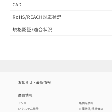
CAD
当社販売員に
※2 対応予定月
△
一定数に
当社は、貴社
オムロン制御
また当社は、
※2 環境保護使
在庫状況およ
部品在庫の切り替
たしません。
RoHS/REACH対応状況
－
在庫なし
す。
「ｅ」：有害物質
機器販売
ログイン/会員登録いただくと、CADデータをダウンロ
マイパーツ機
「10」：通常の
規格認証/適合状況
ている必要が
味します。
空
受注生産
お客様が当ウ
※3 非含有証明
EU RoHS
注意事項・凡例
「－」：未確認で
白
が、当社の製
UL認証
CSA認証
CEマーキング
さい。
下記の非含有証明
※当社の共同
No
No
N/A
対応状況
対応予定月
※1
※2
いる法人を指
EU RoHS指令（
ダウンロードデータをご利用いただく前に、以下を必ずお読
51物質の非含有証
対応済み
※本証明書は発行
ソフトウェアの使用条件
また、RoHS指
LR型式承認
DNV型式承認
BV型式承認
KR
混在することから
（イギリス
（ノルウェー
（フランス
（
お知らせ・最新情報
既に当社にて対応
中国 RoHS
注意事項・凡例
船舶規格）
船舶規格）
船舶規格）
船
り割愛しておりま
商品情報
No
No
No
No
中国 RoHS表
※1 ※2
センサ
新商品情報
FAシステム機器
在庫状況/標準価格