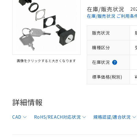
在庫/販売状況
20
在庫/販売状況 ご利用条
※1 対応状況
販売状況
対応済み：EU
機種区分
対応予定：EU R
対応予定なし：EU
画像をクリックすると大きくなります
在庫状況
調査・確認中：EU
ご利用条件
非該当品：ライセ
※1 中国RoHS
標準価格(税別)
仕入先様の事情に
があります。
以下の条件をお読
「○」：最大均質
「×」：最大均質
本サービスは
当社は、これ
*EU RoHS指令（10物
詳細情報
「－」：未確認で
鉛(Pb) 1000ppm以下、
くものです。
う）を輸出ま
記
説明
六価クロム(Cr(Ⅵ)) 1
当社制御機器
などの必要な
フタル酸ビス(2-エチルヘ
号
*中国RoHS10物質の基準値 
ル（DBP） 1000ppm
在庫状況およ
当社は規制貨
CAD
RoHS/REACH対応状況
規格認証/適合状況
Pb(鉛) :1000ppm、 Hg
但し、RoHS指令で産
のであり、閲
ます。
Cr(Ⅵ)(六価クロム) : 
フタル酸エステル類の４
○
一定数以
DBP(フタル酸ジブチル) :
い。
当社は貴社製
DEHP(フタル酸ビス(2-エ
正式な納期状
置等に一切使