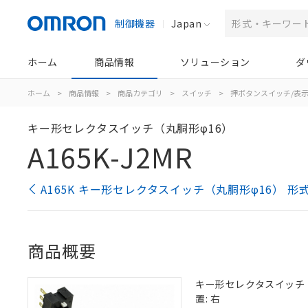
制御機器
Japan
ホーム
商品情報
ソリューション
ダ
ホーム
>
商品情報
>
商品カテゴリ
>
スイッチ
>
押ボタンスイッチ/表
キー形セレクタスイッチ（丸胴形φ16）
A165K-J2MR
A165K キー形セレクタスイッチ（丸胴形φ16） 形
商品概要
キー形セレクタスイッチ（丸
置: 右