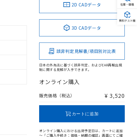
2D CADデータ
在庫・価格
無料テスト機
3D CADデータ
。
該非判定見解書/項目別対比表
商品です。
定はありません。
商品です。
日本の外為法に基づく該非判定、およびEAR再輸出規
制に関する見解が入手できます。
を得ず変更すること
オンライン購入
¥ 3,520
販売価格（税込）
を提供させていただ
規制貨物等」とい
引許可)を取得する
BDE) 1000ppm以下、
をご了承ください。
0ppm以下、フタル酸ジブチ
カートに追加
基づき作成されるも
う必要な手段を講じ
ことをご了承くださ
) : 1000ppm、
 1000ppm、
びにこれらの製造装
オンライン購入における出荷予定日は、カートに追加
ン制御機器販売店・
～「ご購入手続き：価格・納期の確認」画面にてご確