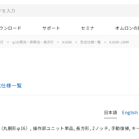
ウンロード
サポート
セミナ
オムロンの
示灯
>
φ16:照光・非照光・表示灯
>
A165K
>
形式仕様一覧
>
A165K-J2MR
式仕様一覧
日本語
English
胴形φ16）, 操作部ユニット単品, 長方形, 2ノッチ, 手動復帰, 