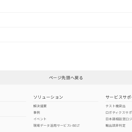
ご相談ください。
は満たないが在庫あり
製品を第三者に販売する場合は、上記1、2および3の内容を当該第
機器販売店や当社販売拠点は「
販売ネットワーク
」をご確認くだ
販売先および販売に係わる関係者が違法に輸出するおそれがある場
用期限
情報更新
び標準価格結果を当社の事前の承諾なく第三者に漏洩または開示し
え状況などにより、予定月が前後することがあります。
(最新の在庫状況については、お客様のお取引先、またはお客様担当
（10物質）のすべてが基準値以下であることを示します。
店・当社販売員にご確認ください)
ードすることができます。
能（部品リスト作成サービス）をご利用いただくには、I-Webメン
情報更新：
使用状況下において有害物質が外部に漏えいし、環境に深刻な影響を
あります。
機種、また在庫状況の情報を公開していない機種
ェブサイト上で当社にご登録された部品リストについて、当社およ
書ダウンロード
す。当社販売部門へお問い合わせください。
品・サービスに関するお客様との取引・商談に必要な範囲で利用す
CCC認証
電波法
ログイン/会員登録
合意する
キャンセル
書をダウンロードすることができます。
利用者とは、
"個人情報の共同利用に関して"
の「1.共同利用者の
N/A
N/A
非含有証明書
※3
します。
10物質）の非含有証明書
みください。
明書（当社基準）
ページ先頭へ戻る
ダウンロードはこちら
日時点で非含有を証明するもので、過去に遡って非含有を証明するも
令のフタル酸エステル類４物質の対応では、対応完了までの期間は出
型式承認
NK型式承認
ABS型式承認
備考欄に対応日を記載しておりました。
韓国
（日本
（アメリカ
ソリューション
サービスサポ
品への在庫切替を完了していることから、特段のことがない限り、20
舶規格）
船舶規格）
船舶規格）
す。
解決提案
テスト機貸出
事例
ロボティクスサ
No
No
イベント
日本語相談窓口
現場データ活用サービスi-BELT
輸出該非判定