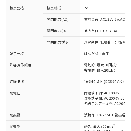
接点定格
接点構成
2c
開閉能力(AC)
抵抗負荷: AC125V 5A/AC250
開閉能力(DC)
抵抗負荷: DC30V 3A
開閉能力説明
測定条件: 無振動・無衝撃状態
端子仕様
はんだづけ端子
許容操作頻度
電気的: 最大10回/分
機械的: 最大20回/分
※1 対応状況
絶縁抵抗
100MΩ以上 (DC500Vメガ)
対応済み：EU RoHS指令（10物質）の
耐電圧
同極端子間: AC1000V 50/60
非含有に対応した製品が提供可能な商品で
異極端子間: AC2000V 50/60
す。
各端子とアース間: AC2000V 5
対応予定：EU RoHS指令（10物質）の非含
ご利用条件
耐振動
誤動作: 10～55Hz 複振幅 1
有に対応した製品に切り替える予定のある
商品です。
2
耐衝撃
耐久: 最大500m/s
対応予定なし：EU RoHS指令（10物質）の
2