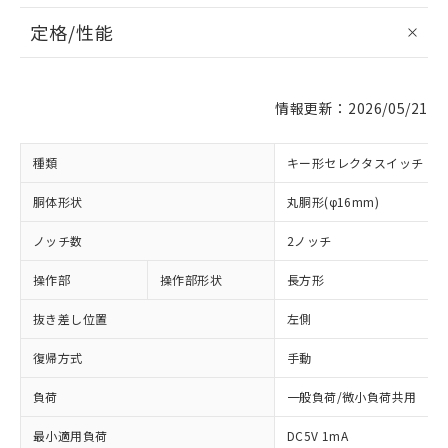
定格/性能
情報更新：2026/05/21
種類
キー形セレクタスイッチ
胴体形状
丸胴形(φ16mm)
ノッチ数
2ノッチ
操作部
操作部形状
長方形
抜き差し位置
左側
復帰方式
手動
負荷
一般負荷/微小負荷共用
最小適用負荷
DC5V 1mA