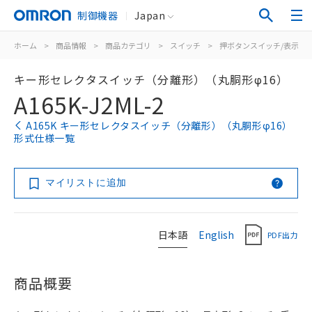
制御機器
Japan
ホーム
>
商品情報
>
商品カテゴリ
>
スイッチ
>
押ボタンスイッチ/表示灯
キー形セレクタスイッチ（分離形）（丸胴形φ16）
A165K-J2ML-2
A165K キー形セレクタスイッチ（分離形）（丸胴形φ16）
形式仕様一覧
マイリストに追加
日本語
English
PDF出力
商品概要