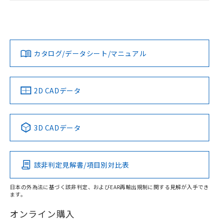
荷製品に未対応品が混在することから備考
ログイン/会員登録
EU RoHS
注意事項・凡例
欄に対応日を記載しておりました。
UL認証
CSA認証
CEマーキング
既に当社にて対応品への在庫切替を完了
No
No
Yes
していることから、特段のことがない限
対応状況
対応予定月
※1
※2
ダウンロードデータをご利用いただく前に、以下を必ずお読
り、2022年1月12日より割愛しておりま
みください。
す。
カタログ/データシート/マニュアル
対応済み
ソフトウェアの使用条件
LR型式承認
DNV型式承認
BV型式承認
KR型式承
（イギリス
（ノルウェー
（フランス
（韓国
船舶規格）
船舶規格）
船舶規格）
船舶規格
中国 RoHS
注意事項・凡例
2D CADデータ
No
No
No
No
中国 RoHS表
※1 ※2
3D CADデータ
この製品の規格認証/適合状況ページへ
Pb
Hg
Cd
Cr(VI)
その他の認証はこちらのページからご検索ください
該非判定見解書/項目別対比表
O
O
O
O
日本の外為法に基づく該非判定、およびEAR再輸出規制に関する見解が入手でき
ます。
"対応済み"や非含有の記載がされた商品であっても、流通
在庫等で未対応品が混在する可能性があります。
オンライン購入