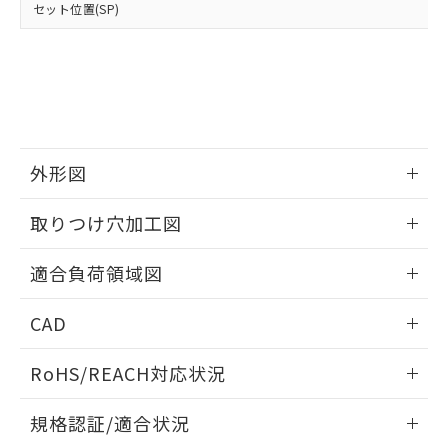
※2 環境保護使用期限
使用いたしません。
セット位置(SP)
たはお客様担当のオムロン制御
ください。
当社は、貴社製品を第三者に販売する
機器販売店・当社販売員にご確
在庫状況および標準価格結果を当社の
※2 対応予定月
「ｅ」：有害物質（10物質）のすべてが基
場合は、上記1、2および3の内容を当
認ください)
事前の承諾なく第三者に漏洩または開
準値以下であることを示します。
該第三者に通知します。また当社は、
示しないようお願いします。
部品在庫の切り替え状況などにより、予定
「10」：通常の使用状況下において有害物
販売先および販売に係わる関係者が違
マイパーツ機能（部品リスト作成サー
空
受注生産機種、また在庫状況の
月が前後することがあります。
質が外部に漏えいし、環境に深刻な影響を
法に輸出するおそれがある場合は、取
ビス）をご利用いただくには、I-Web
白
情報を公開していない機種
及ぼさない年数を意味します。
り引きをいたしません。
メンバーズにご登録されている必要が
「－」：未確認です。当社販売部門へお問
あります。
外形図
い合わせください。
お客様が当ウェブサイト上で当社にご
※3 非含有証明書ダウンロード
登録された部品リストについて、当社
情報更新：2026/05/21
取りつけ穴加工図
および当社の共同利用者が、当社の製
下記の非含有証明書をダウンロードするこ
品・サービスに関するお客様との取
とができます。
情報更新：2026/05/21
合意する
キャンセル
引・商談に必要な範囲で利用すること
適合負荷領域図
をご了承ください。
EU RoHS指令（10物質）の非含有証明書
※当社の共同利用者とは、
情報更新：2026/05/21
"個人情報
CAD
51物質の非含有証明書（当社基準）
の共同利用に関して"
の「1.共同利
※本証明書は発行日時点で非含有を証明す
用者の範囲」に記載されている法人を
ログイン/会員登録いただくと、CADデータをダウンロー
るもので、過去に遡って非含有を証明する
RoHS/REACH対応状況
指します。
ドすることができます。
ものではありません。
また、RoHS指令のフタル酸エステル類４
情報更新：2026/7/29
規格認証/適合状況
物質の対応では、対応完了までの期間は出