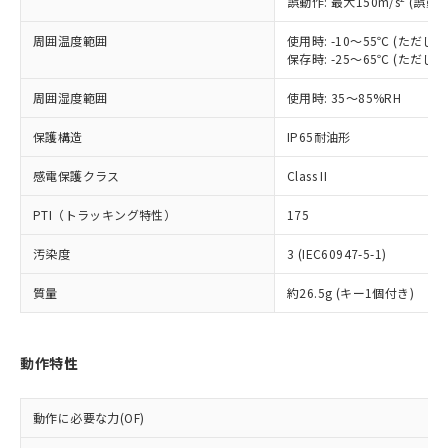
誤動作: 最大150m/s
(誤動作
以下の条件をお読みいただき、同意のうえ
非含有に非対応の商品で、対応品を出す予
ご利用ください。
定はありません。
周囲温度範囲
使用時: -10～55℃ (ただ
調査・確認中：EU RoHS指令（10物質）の
保存時: -25～65℃ (ただ
本サービスは、当社制御機器事業取扱
※1 中国RoHS○×表
非含有の対応状況を調査中または確認中の
商品の当社在庫状況および標準価格
商品です。
周囲湿度範囲
使用時: 35～85%RH
(税抜)を提供させていただくもので
「○」：最大均質材料含有率が中国RoHSの
非該当品：ライセンス料など無形物で、有
す。
基準値以下であることを示します。
保護構造
害物質有無と関係のない商品です。
IP65耐油形
当社制御機器事業取扱商品の中には、
「×」：最大均質材料含有率が中国RoHSの
仕入先様の事情により、非含有部品として
本サービスの対象外となる商品もある
感電保護クラス
基準値を超えていることを示します。
Class II
いたものが、含有品と判明した場合などや
当社は、これら貴社製品のうち、外国
ことをご了承ください。
「－」：未確認です。当社販売部門へお問
むを得ず変更することがあります。
為替および外国貿易法に定める商品
在庫状況および標準価格照会結果は、
PTI（トラッキング特性）
175
い合わせください。
（以下｢規制貨物等」という）を輸出
記載している更新日時点での社内デー
*EU RoHS指令（10物質）：
または国外への提供する場合は、日本
記
タに基づき作成されるものであり、閲
説明
汚染度
3 (IEC60947-5-1)
鉛(Pb) 1000ppm以下、 水銀(Hg) 1000ppm以下、 カド
*中国RoHS10物質の基準値 (GB/T26572)：
国政府の輸出許可(または役務取引許
号
覧された時点での実際の在庫および標
ミウム(Cd) 100ppm以下、
Pb(鉛) :1000ppm、 Hg(水銀) : 1000ppm、 Cd(カドミウ
可)を取得するなどの必要な手続きを
六価クロム(Cr(Ⅵ)) 1000ppm以下、ポリ臭化ビフェニル
ム) : 100ppm、
質量
約26.5g (キー1個付き)
準価格とは異なる場合があることをご
類(PBB) 1000ppm以下、ポリ臭化ジフェニルエーテル類
Cr(Ⅵ)(六価クロム) : 1000ppm、 PBBs(ポリ臭化ビフェ
とります。
了承ください。
(PBDE) 1000ppm以下、フタル酸ビス(2-エチルヘキシ
○
一定数以上の在庫あり
ニル類) : 1000ppm、 PBDEs(ポリ臭化ジフェニルエーテ
当社は規制貨物を破棄する場合は、完
ル) (DEHP)(別名：DOP) 1000ppm以下、フタル酸ブチ
正式な納期状況および標準価格はお客
ル類) : 1000ppm、
ルベンジル（BBP） 1000ppm以下、フタル酸ジブチル
全に破砕するなど、違法に輸出されな
DBP(フタル酸ジブチル) : 1000ppm、 DIBP(フタル酸ジ
様のお取引先、またはお客様担当のオ
動作特性
（DBP） 1000ppm以下、フタル酸ジイソブチル
イソブチル) : 1000ppm、 BBP(フタル酸ブチルベンジ
△
一定数には満たないが在庫あり
いよう必要な手段を講じます。
ムロン制御機器販売店・当社販売員に
(DIBP) 1000ppm以下
ル) : 1000ppm、
当社は貴社製品を、核兵器、ミサイ
但し、RoHS指令で産業用監視および制御機器に対する
DEHP(フタル酸ビス(2-エチルヘキシル)) : 1000ppm
ご相談ください。
適用除外項目は除く。
ル、化学兵器、生物兵器またはその他
－
在庫なし(最新の在庫状況につ
動作に必要な力(OF)
オムロン制御機器販売店や当社販売拠
フタル酸エステル類の４物質については閾値を超える意
武器並びにこれらの製造装置等に一切
いては、お客様のお取引先、ま
図的な使用がないことを確認しています。
点は「
販売ネットワーク
」をご確認