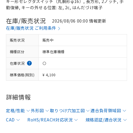
キー形セレクタスイッチ（丸胴形φ16）, 長方形, 2ノッチ, 手
動復帰, キーの外せる位置: 左, 2c, はんだづけ端子
在庫/販売状況
2026/08/06 00:00 情報更新
在庫/販売状況 ご利用条件
販売状況
販売中
機種区分
標準在庫機種
在庫状況
〇
標準価格(税別)
¥ 4,100
詳細情報
定格/性能
外形図
取りつけ穴加工図
適合負荷領域図
CAD
RoHS/REACH対応状況
規格認証/適合状況