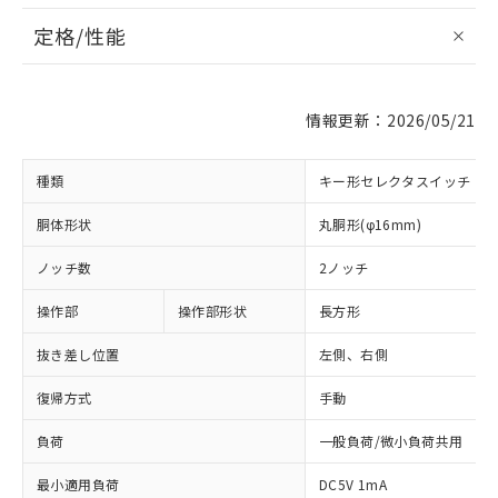
定格/性能
情報更新：2026/05/21
種類
キー形セレクタスイッチ
胴体形状
丸胴形(φ16mm)
ノッチ数
2ノッチ
操作部
操作部形状
長方形
抜き差し位置
左側、右側
復帰方式
手動
負荷
一般負荷/微小負荷共用
最小適用負荷
DC5V 1mA