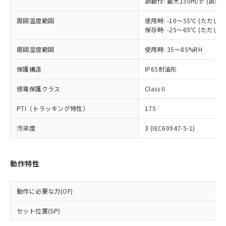
誤動作: 最大150m/s
(誤動作
調査・確認中：EU RoHS指令（10物質）の
本サービスは、当社制御機器事業取扱
※1 中国RoHS○×表
非含有の対応状況を調査中または確認中の
商品の当社在庫状況および標準価格
周囲温度範囲
使用時: -10～55℃ (ただ
商品です。
保存時: -25～65℃ (ただ
(税抜)を提供させていただくもので
「○」：最大均質材料含有率が中国RoHSの
非該当品：ライセンス料など無形物で、有
す。
基準値以下であることを示します。
害物質有無と関係のない商品です。
周囲湿度範囲
使用時: 35～85%RH
当社制御機器事業取扱商品の中には、
「×」：最大均質材料含有率が中国RoHSの
仕入先様の事情により、非含有部品として
本サービスの対象外となる商品もある
基準値を超えていることを示します。
いたものが、含有品と判明した場合などや
保護構造
IP65耐油形
当社は、これら貴社製品のうち、外国
ことをご了承ください。
「－」：未確認です。当社販売部門へお問
むを得ず変更することがあります。
為替および外国貿易法に定める商品
在庫状況および標準価格照会結果は、
い合わせください。
感電保護クラス
Class II
（以下｢規制貨物等」という）を輸出
記載している更新日時点での社内デー
*EU RoHS指令（10物質）：
または国外への提供する場合は、日本
記
タに基づき作成されるものであり、閲
説明
鉛(Pb) 1000ppm以下、 水銀(Hg) 1000ppm以下、 カド
PTI（トラッキング特性）
175
*中国RoHS10物質の基準値 (GB/T26572)：
国政府の輸出許可(または役務取引許
号
覧された時点での実際の在庫および標
ミウム(Cd) 100ppm以下、
Pb(鉛) :1000ppm、 Hg(水銀) : 1000ppm、 Cd(カドミウ
可)を取得するなどの必要な手続きを
六価クロム(Cr(Ⅵ)) 1000ppm以下、ポリ臭化ビフェニル
ム) : 100ppm、
準価格とは異なる場合があることをご
汚染度
3 (IEC60947-5-1)
類(PBB) 1000ppm以下、ポリ臭化ジフェニルエーテル類
Cr(Ⅵ)(六価クロム) : 1000ppm、 PBBs(ポリ臭化ビフェ
とります。
了承ください。
(PBDE) 1000ppm以下、フタル酸ビス(2-エチルヘキシ
○
一定数以上の在庫あり
ニル類) : 1000ppm、 PBDEs(ポリ臭化ジフェニルエーテ
当社は規制貨物を破棄する場合は、完
ル) (DEHP)(別名：DOP) 1000ppm以下、フタル酸ブチ
正式な納期状況および標準価格はお客
ル類) : 1000ppm、
ルベンジル（BBP） 1000ppm以下、フタル酸ジブチル
全に破砕するなど、違法に輸出されな
DBP(フタル酸ジブチル) : 1000ppm、 DIBP(フタル酸ジ
様のお取引先、またはお客様担当のオ
（DBP） 1000ppm以下、フタル酸ジイソブチル
イソブチル) : 1000ppm、 BBP(フタル酸ブチルベンジ
動作特性
△
一定数には満たないが在庫あり
いよう必要な手段を講じます。
ムロン制御機器販売店・当社販売員に
(DIBP) 1000ppm以下
ル) : 1000ppm、
当社は貴社製品を、核兵器、ミサイ
但し、RoHS指令で産業用監視および制御機器に対する
DEHP(フタル酸ビス(2-エチルヘキシル)) : 1000ppm
ご相談ください。
適用除外項目は除く。
ル、化学兵器、生物兵器またはその他
－
在庫なし(最新の在庫状況につ
オムロン制御機器販売店や当社販売拠
動作に必要な力(OF)
フタル酸エステル類の４物質については閾値を超える意
武器並びにこれらの製造装置等に一切
いては、お客様のお取引先、ま
図的な使用がないことを確認しています。
点は「
販売ネットワーク
」をご確認
※2 環境保護使用期限
使用いたしません。
たはお客様担当のオムロン制御
ください。
セット位置(SP)
当社は、貴社製品を第三者に販売する
機器販売店・当社販売員にご確
在庫状況および標準価格結果を当社の