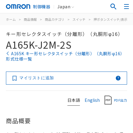
制御機器
Japan
ホーム
>
商品情報
>
商品カテゴリ
>
スイッチ
>
押ボタンスイッチ/表示灯
キー形セレクタスイッチ（分離形）（丸胴形φ16）
A165K-J2M-2S
A165K キー形セレクタスイッチ（分離形）（丸胴形φ16）
形式仕様一覧
マイリストに追加
日本語
English
PDF出力
商品概要