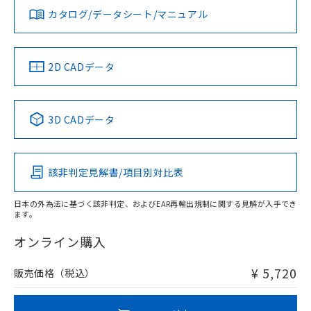
していることから、特段のことがない限
カタログ/データシート/マニュアル
対応済み
り、2022年1月12日より割愛しておりま
LR型式承認
DNV型式承認
BV型式承認
KR型式承
す。
（イギリス
（ノルウェー
（フランス
（韓国
船舶規格）
船舶規格）
船舶規格）
船舶規格
中国 RoHS
注意事項・凡例
2D CADデータ
No
No
No
No
中国 RoHS表
※1 ※2
3D CADデータ
この製品の規格認証/適合状況ページへ
Pb
Hg
Cd
Cr(VI)
その他の認証はこちらのページからご検索ください
該非判定見解書/項目別対比表
O
O
O
O
日本の外為法に基づく該非判定、およびEAR再輸出規制に関する見解が入手でき
ます。
"対応済み"や非含有の記載がされた商品であっても、流通
在庫等で未対応品が混在する可能性があります。
オンライン購入
非含有品が必要な際は、弊社営業部門もしくは販売店へお
問い合わせください。
¥ 5,720
販売価格（税込）
この製品のRoHS/REACH対応状況ページへ