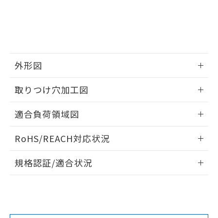
※2 対応予定月
「ｅ」：有害物質（10物質）のすべてが基
場合は、上記1、2および3の内容を当
認ください)
事前の承諾なく第三者に漏洩または開
準値以下であることを示します。
該第三者に通知します。また当社は、
示しないようお願いします。
部品在庫の切り替え状況などにより、予定
「10」：通常の使用状況下において有害物
販売先および販売に係わる関係者が違
マイパーツ機能（部品リスト作成サー
空
受注生産機種、また在庫状況の
月が前後することがあります。
質が外部に漏えいし、環境に深刻な影響を
法に輸出するおそれがある場合は、取
ビス）をご利用いただくには、I-Web
白
情報を公開していない機種
及ぼさない年数を意味します。
り引きをいたしません。
メンバーズにご登録されている必要が
「－」：未確認です。当社販売部門へお問
あります。
い合わせください。
外形図
お客様が当ウェブサイト上で当社にご
※3 非含有証明書ダウンロード
登録された部品リストについて、当社
情報更新：2026/05/21
および当社の共同利用者が、当社の製
取りつけ穴加工図
下記の非含有証明書をダウンロードするこ
品・サービスに関するお客様との取
とができます。
情報更新：2026/05/21
合意する
キャンセル
引・商談に必要な範囲で利用すること
適合負荷領域図
をご了承ください。
EU RoHS指令（10物質）の非含有証明書
※当社の共同利用者とは、
"個人情報
情報更新：2026/05/21
51物質の非含有証明書（当社基準）
RoHS/REACH対応状況
の共同利用に関して"
の「1.共同利
※本証明書は発行日時点で非含有を証明す
用者の範囲」に記載されている法人を
るもので、過去に遡って非含有を証明する
情報更新：2026/7/29
指します。
規格認証/適合状況
ものではありません。
また、RoHS指令のフタル酸エステル類４
EU RoHS
注意事項・凡例
UL認証
CSA認証
CEマーキング
物質の対応では、対応完了までの期間は出
荷製品に未対応品が混在することから備考
No
No
Yes
欄に対応日を記載しておりました。
対応状況
対応予定月
※1
※2
既に当社にて対応品への在庫切替を完了