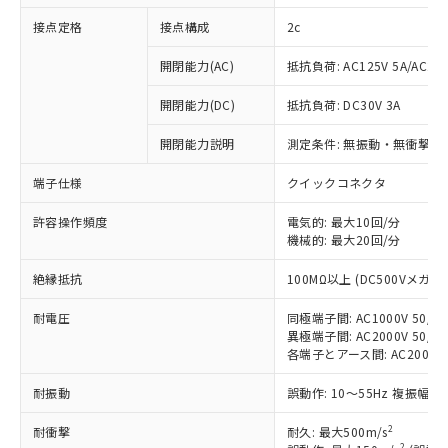
接点定格
接点構成
2c
開閉能力(AC)
抵抗負荷: AC125V 5A/AC250
開閉能力(DC)
抵抗負荷: DC30V 3A
開閉能力説明
測定条件: 無振動・無衝撃状態
端子仕様
クイックコネクタ
許容操作頻度
電気的: 最大10回/分
※1 対応状況
機械的: 最大20回/分
対応済み：EU RoHS指令（10物質）の
絶縁抵抗
100MΩ以上 (DC500Vメガ)
非含有に対応した製品が提供可能な商品で
す。
耐電圧
同極端子間: AC1000V 50/60
対応予定：EU RoHS指令（10物質）の非含
異極端子間: AC2000V 50/60
ご利用条件
有に対応した製品に切り替える予定のある
各端子とアース間: AC2000V 5
商品です。
耐振動
誤動作: 10～55Hz 複振幅 1
対応予定なし：EU RoHS指令（10物質）の
以下の条件をお読みいただき、同意のうえ
非含有に非対応の商品で、対応品を出す予
ご利用ください。
2
耐衝撃
耐久: 最大500m/s
定はありません。
2