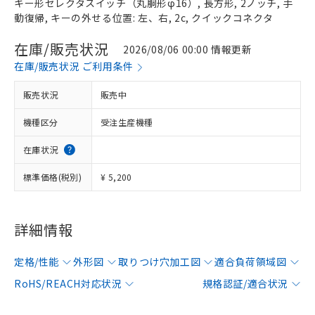
キー形セレクタスイッチ（丸胴形φ16）, 長方形, 2ノッチ, 手
動復帰, キーの外せる位置: 左、右, 2c, クイックコネクタ
在庫/販売状況
2026/08/06 00:00 情報更新
在庫/販売状況 ご利用条件
販売状況
販売中
機種区分
受注生産機種
在庫状況
標準価格(税別)
¥ 5,200
詳細情報
定格/性能
外形図
取りつけ穴加工図
適合負荷領域図
RoHS/REACH対応状況
規格認証/適合状況