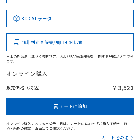
当社は規制貨物を破棄する場合は、完
ル) (DEHP)(別名：DOP) 1000ppm以下、フタル酸ブチ
正式な納期状況および標準価格はお客
ル類) : 1000ppm、
No
No
No
No
ルベンジル（BBP） 1000ppm以下、フタル酸ジブチル
全に破砕するなど、違法に輸出されな
DBP(フタル酸ジブチル) : 1000ppm、 DIBP(フタル酸ジ
様のお取引先、またはお客様担当のオ
（DBP） 1000ppm以下、フタル酸ジイソブチル
イソブチル) : 1000ppm、 BBP(フタル酸ブチルベンジ
中国 RoHS表
△
一定数には満たないが在庫あり
※1 ※2
いよう必要な手段を講じます。
ムロン制御機器販売店・当社販売員に
(DIBP) 1000ppm以下
ル) : 1000ppm、
3D CADデータ
当社は貴社製品を、核兵器、ミサイ
但し、RoHS指令で産業用監視および制御機器に対する
DEHP(フタル酸ビス(2-エチルヘキシル)) : 1000ppm
ご相談ください。
この製品の規格認証/適合状況ページへ
Pb
Hg
Cd
Cr(VI)
適用除外項目は除く。
ル、化学兵器、生物兵器またはその他
－
在庫なし(最新の在庫状況につ
オムロン制御機器販売店や当社販売拠
フタル酸エステル類の４物質については閾値を超える意
その他の認証はこちらのページからご検索ください
武器並びにこれらの製造装置等に一切
いては、お客様のお取引先、ま
図的な使用がないことを確認しています。
点は「
販売ネットワーク
」をご確認
※2 環境保護使用期限
使用いたしません。
該非判定見解書/項目別対比表
たはお客様担当のオムロン制御
ください。
O
O
O
O
当社は、貴社製品を第三者に販売する
機器販売店・当社販売員にご確
在庫状況および標準価格結果を当社の
※2 対応予定月
「ｅ」：有害物質（10物質）のすべてが基
場合は、上記1、2および3の内容を当
認ください)
事前の承諾なく第三者に漏洩または開
日本の外為法に基づく該非判定、およびEAR再輸出規制に関する見解が入手でき
準値以下であることを示します。
該第三者に通知します。また当社は、
ます。
示しないようお願いします。
"対応済み"や非含有の記載がされた商品であっても、流通
部品在庫の切り替え状況などにより、予定
「10」：通常の使用状況下において有害物
販売先および販売に係わる関係者が違
マイパーツ機能（部品リスト作成サー
空
受注生産機種、また在庫状況の
在庫等で未対応品が混在する可能性があります。
オンライン購入
月が前後することがあります。
質が外部に漏えいし、環境に深刻な影響を
法に輸出するおそれがある場合は、取
ビス）をご利用いただくには、I-Web
白
情報を公開していない機種
非含有品が必要な際は、弊社営業部門もしくは販売店へお
及ぼさない年数を意味します。
り引きをいたしません。
メンバーズにご登録されている必要が
問い合わせください。
「－」：未確認です。当社販売部門へお問
¥ 3,520
販売価格（税込）
あります。
い合わせください。
お客様が当ウェブサイト上で当社にご
※3 非含有証明書ダウンロード
この製品のRoHS/REACH対応状況ページへ
登録された部品リストについて、当社
カートに追加
および当社の共同利用者が、当社の製
下記の非含有証明書をダウンロードするこ
品・サービスに関するお客様との取
とができます。
合意する
キャンセル
引・商談に必要な範囲で利用すること
オンライン購入における出荷予定日は、カートに追加～「ご購入手続き：価
をご了承ください。
格・納期の確認」画面にてご確認ください。
EU RoHS指令（10物質）の非含有証明書
※当社の共同利用者とは、
"個人情報
カートをみる
51物質の非含有証明書（当社基準）