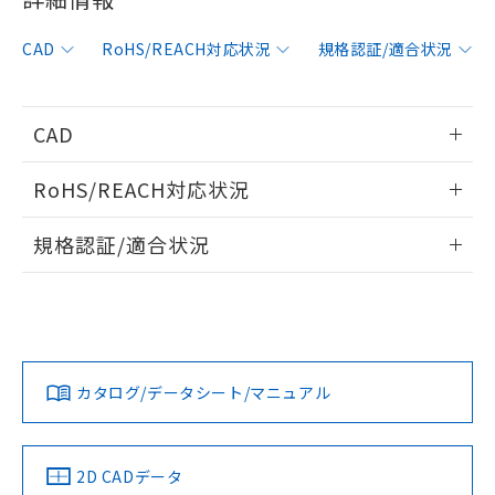
非含有に対応した製品が提供可能な商品で
す。
CAD
RoHS/REACH対応状況
規格認証/適合状況
対応予定：EU RoHS指令（10物質）の非含
ご利用条件
有に対応した製品に切り替える予定のある
商品です。
対応予定なし：EU RoHS指令（10物質）の
CAD
以下の条件をお読みいただき、同意のうえ
非含有に非対応の商品で、対応品を出す予
ご利用ください。
定はありません。
情報更新：2006/4/1
RoHS/REACH対応状況
調査・確認中：EU RoHS指令（10物質）の
本サービスは、当社制御機器事業取扱
※1 中国RoHS○×表
非含有の対応状況を調査中または確認中の
ログイン/会員登録いただくと、CADデータをダウンロー
情報更新：2026/7/29
商品の当社在庫状況および標準価格
規格認証/適合状況
商品です。
ドすることができます。
(税抜)を提供させていただくもので
「○」：最大均質材料含有率が中国RoHSの
非該当品：ライセンス料など無形物で、有
す。
EU RoHS
注意事項・凡例
基準値以下であることを示します。
害物質有無と関係のない商品です。
UL認証
CSA認証
CEマーキング
当社制御機器事業取扱商品の中には、
「×」：最大均質材料含有率が中国RoHSの
仕入先様の事情により、非含有部品として
本サービスの対象外となる商品もある
ログイン/会員登録
基準値を超えていることを示します。
いたものが、含有品と判明した場合などや
No
当社は、これら貴社製品のうち、外国
No
N/A
ことをご了承ください。
対応状況
対応予定月
※1
※2
「－」：未確認です。当社販売部門へお問
むを得ず変更することがあります。
為替および外国貿易法に定める商品
在庫状況および標準価格照会結果は、
い合わせください。
（以下｢規制貨物等」という）を輸出
カタログ/データシート/マニュアル
記載している更新日時点での社内デー
対応済み
*EU RoHS指令（10物質）：
または国外への提供する場合は、日本
ダウンロードデータをご利用いただく前に、以下を必ずお読
記
タに基づき作成されるものであり、閲
説明
鉛(Pb) 1000ppm以下、 水銀(Hg) 1000ppm以下、 カド
*中国RoHS10物質の基準値 (GB/T26572)：
LR型式承認
DNV型式承認
BV型式承認
KR型式承
国政府の輸出許可(または役務取引許
みください。
号
覧された時点での実際の在庫および標
ミウム(Cd) 100ppm以下、
Pb(鉛) :1000ppm、 Hg(水銀) : 1000ppm、 Cd(カドミウ
（イギリス
（ノルウェー
（フランス
（韓国
可)を取得するなどの必要な手続きを
六価クロム(Cr(Ⅵ)) 1000ppm以下、ポリ臭化ビフェニル
ソフトウェアの使用条件
ム) : 100ppm、
準価格とは異なる場合があることをご
船舶規格）
船舶規格）
船舶規格）
船舶規格
中国 RoHS
注意事項・凡例
類(PBB) 1000ppm以下、ポリ臭化ジフェニルエーテル類
2D CADデータ
Cr(Ⅵ)(六価クロム) : 1000ppm、 PBBs(ポリ臭化ビフェ
とります。
了承ください。
(PBDE) 1000ppm以下、フタル酸ビス(2-エチルヘキシ
○
一定数以上の在庫あり
ニル類) : 1000ppm、 PBDEs(ポリ臭化ジフェニルエーテ