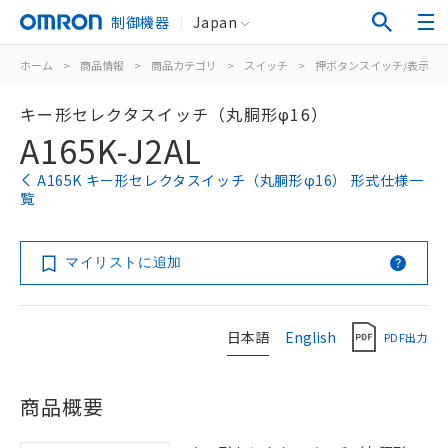
制御機器
Japan
ホーム
>
商品情報
>
商品カテゴリ
>
スイッチ
>
押ボタンスイッチ/表示灯
キー形セレクタスイッチ（丸胴形φ16）
A165K-J2AL
A165K キー形セレクタスイッチ（丸胴形φ16） 形式仕様一
覧
マイリストに追加
日本語
English
PDF出力
商品概要