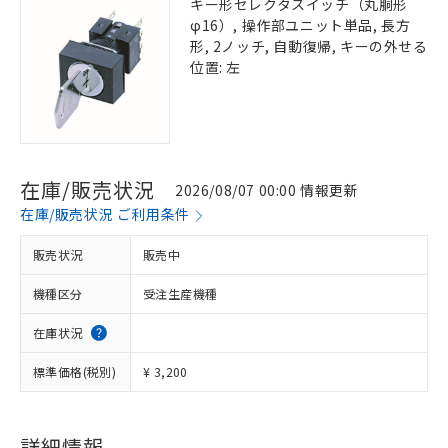
キー形セレクタスイッチ（丸胴形
φ16）, 操作部ユニット単品, 長方
形, 2ノッチ, 自動復帰, キーの外せる
位置: 左
在庫/販売状況
2026/08/07 00:00 情報更新
在庫/販売状況 ご利用条件
販売状況
販売中
機種区分
受注生産機種
在庫状況
標準価格(税別)
¥ 3,200
※1 対応状況
対応済み：EU RoHS指令（10物質）の
詳細情報