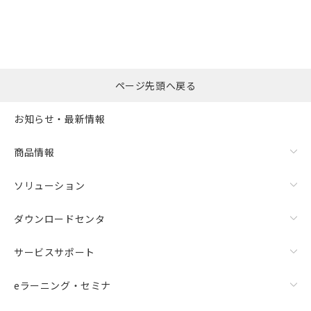
の共同利用に関して"
の「1.共同利
※本証明書は発行日時点で非含有を証明す
用者の範囲」に記載されている法人を
るもので、過去に遡って非含有を証明する
指します。
ものではありません。
また、RoHS指令のフタル酸エステル類４
物質の対応では、対応完了までの期間は出
荷製品に未対応品が混在することから備考
ページ先頭へ戻る
欄に対応日を記載しておりました。
既に当社にて対応品への在庫切替を完了
お知らせ・最新情報
していることから、特段のことがない限
り、2022年1月12日より割愛しておりま
商品情報
す。
ソリューション
ダウンロードセンタ
サービスサポート
eラーニング・セミナ