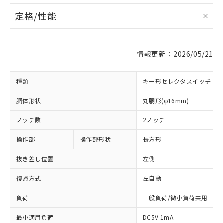
定格/性能
情報更新：2026/05/21
種類
キー形セレクタスイッチ
胴体形状
丸胴形(φ16mm)
ノッチ数
2ノッチ
操作部
操作部形状
長方形
抜き差し位置
左側
復帰方式
左自動
負荷
一般負荷/微小負荷共用
最小適用負荷
DC5V 1mA