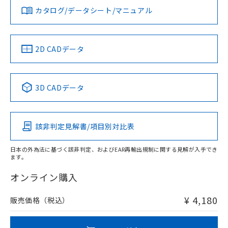
みください。
していることから、特段のことがない限
カタログ/データシート/マニュアル
対応済み
ソフトウェアの使用条件
り、2022年1月12日より割愛しておりま
LR型式承認
DNV型式承認
BV型式承認
KR型式承
す。
（イギリス
（ノルウェー
（フランス
（韓国
船舶規格）
船舶規格）
船舶規格）
船舶規格
中国 RoHS
注意事項・凡例
2D CADデータ
No
No
No
No
中国 RoHS表
※1 ※2
3D CADデータ
この製品の規格認証/適合状況ページへ
Pb
Hg
Cd
Cr(VI)
その他の認証はこちらのページからご検索ください
該非判定見解書/項目別対比表
O
O
O
O
日本の外為法に基づく該非判定、およびEAR再輸出規制に関する見解が入手でき
ます。
"対応済み"や非含有の記載がされた商品であっても、流通
在庫等で未対応品が混在する可能性があります。
オンライン購入
非含有品が必要な際は、弊社営業部門もしくは販売店へお
問い合わせください。
¥ 4,180
販売価格（税込）
この製品のRoHS/REACH対応状況ページへ