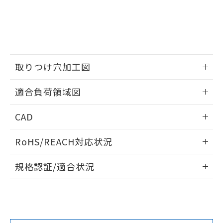
※2 対応予定月
「ｅ」：有害物質（10物質）のすべてが基
場合は、上記1、2および3の内容を当
認ください)
事前の承諾なく第三者に漏洩または開
準値以下であることを示します。
該第三者に通知します。また当社は、
示しないようお願いします。
部品在庫の切り替え状況などにより、予定
「10」：通常の使用状況下において有害物
販売先および販売に係わる関係者が違
マイパーツ機能（部品リスト作成サー
空
受注生産機種、また在庫状況の
月が前後することがあります。
質が外部に漏えいし、環境に深刻な影響を
法に輸出するおそれがある場合は、取
ビス）をご利用いただくには、I-Web
白
情報を公開していない機種
及ぼさない年数を意味します。
り引きをいたしません。
メンバーズにご登録されている必要が
「－」：未確認です。当社販売部門へお問
あります。
い合わせください。
取りつけ穴加工図
お客様が当ウェブサイト上で当社にご
※3 非含有証明書ダウンロード
登録された部品リストについて、当社
情報更新：2026/05/21
および当社の共同利用者が、当社の製
適合負荷領域図
下記の非含有証明書をダウンロードするこ
品・サービスに関するお客様との取
とができます。
情報更新：2026/05/21
合意する
キャンセル
引・商談に必要な範囲で利用すること
CAD
をご了承ください。
EU RoHS指令（10物質）の非含有証明書
※当社の共同利用者とは、
"個人情報
ログイン/会員登録いただくと、CADデータをダウンロー
51物質の非含有証明書（当社基準）
RoHS/REACH対応状況
の共同利用に関して"
の「1.共同利
ドすることができます。
※本証明書は発行日時点で非含有を証明す
用者の範囲」に記載されている法人を
るもので、過去に遡って非含有を証明する
情報更新：2026/7/29
指します。
規格認証/適合状況
ものではありません。
また、RoHS指令のフタル酸エステル類４
ログイン/会員登録
EU RoHS
注意事項・凡例
UL認証
CSA認証
CEマーキング
物質の対応では、対応完了までの期間は出
荷製品に未対応品が混在することから備考
No
No
Yes
欄に対応日を記載しておりました。
対応状況
対応予定月
※1
※2
ダウンロードデータをご利用いただく前に、以下を必ずお読
既に当社にて対応品への在庫切替を完了