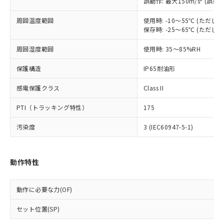
誤動作: 最大150m/s
(誤動作
調査・確認中：EU RoHS指令（10物質）の
本サービスは、当社制御機器事業取扱
※1 中国RoHS○×表
非含有の対応状況を調査中または確認中の
商品の当社在庫状況および標準価格
周囲温度範囲
使用時: -10～55℃ (ただ
商品です。
保存時: -25～65℃ (ただ
(税抜)を提供させていただくもので
「○」：最大均質材料含有率が中国RoHSの
非該当品：ライセンス料など無形物で、有
す。
基準値以下であることを示します。
害物質有無と関係のない商品です。
周囲湿度範囲
使用時: 35～85%RH
当社制御機器事業取扱商品の中には、
「×」：最大均質材料含有率が中国RoHSの
仕入先様の事情により、非含有部品として
本サービスの対象外となる商品もある
基準値を超えていることを示します。
いたものが、含有品と判明した場合などや
保護構造
IP65耐油形
当社は、これら貴社製品のうち、外国
ことをご了承ください。
「－」：未確認です。当社販売部門へお問
むを得ず変更することがあります。
為替および外国貿易法に定める商品
在庫状況および標準価格照会結果は、
い合わせください。
感電保護クラス
Class II
（以下｢規制貨物等」という）を輸出
記載している更新日時点での社内デー
*EU RoHS指令（10物質）：
または国外への提供する場合は、日本
記
タに基づき作成されるものであり、閲
説明
鉛(Pb) 1000ppm以下、 水銀(Hg) 1000ppm以下、 カド
PTI（トラッキング特性）
175
*中国RoHS10物質の基準値 (GB/T26572)：
国政府の輸出許可(または役務取引許
号
覧された時点での実際の在庫および標
ミウム(Cd) 100ppm以下、
Pb(鉛) :1000ppm、 Hg(水銀) : 1000ppm、 Cd(カドミウ
可)を取得するなどの必要な手続きを
六価クロム(Cr(Ⅵ)) 1000ppm以下、ポリ臭化ビフェニル
ム) : 100ppm、
準価格とは異なる場合があることをご
汚染度
3 (IEC60947-5-1)
類(PBB) 1000ppm以下、ポリ臭化ジフェニルエーテル類
Cr(Ⅵ)(六価クロム) : 1000ppm、 PBBs(ポリ臭化ビフェ
とります。
了承ください。
(PBDE) 1000ppm以下、フタル酸ビス(2-エチルヘキシ
○
一定数以上の在庫あり
ニル類) : 1000ppm、 PBDEs(ポリ臭化ジフェニルエーテ
当社は規制貨物を破棄する場合は、完
ル) (DEHP)(別名：DOP) 1000ppm以下、フタル酸ブチ
正式な納期状況および標準価格はお客
ル類) : 1000ppm、
ルベンジル（BBP） 1000ppm以下、フタル酸ジブチル
全に破砕するなど、違法に輸出されな
DBP(フタル酸ジブチル) : 1000ppm、 DIBP(フタル酸ジ
様のお取引先、またはお客様担当のオ
（DBP） 1000ppm以下、フタル酸ジイソブチル
イソブチル) : 1000ppm、 BBP(フタル酸ブチルベンジ
動作特性
△
一定数には満たないが在庫あり
いよう必要な手段を講じます。
ムロン制御機器販売店・当社販売員に
(DIBP) 1000ppm以下
ル) : 1000ppm、
当社は貴社製品を、核兵器、ミサイ
但し、RoHS指令で産業用監視および制御機器に対する
DEHP(フタル酸ビス(2-エチルヘキシル)) : 1000ppm
ご相談ください。
適用除外項目は除く。
ル、化学兵器、生物兵器またはその他
－
在庫なし(最新の在庫状況につ
オムロン制御機器販売店や当社販売拠
動作に必要な力(OF)
フタル酸エステル類の４物質については閾値を超える意
武器並びにこれらの製造装置等に一切
いては、お客様のお取引先、ま
図的な使用がないことを確認しています。
点は「
販売ネットワーク
」をご確認
※2 環境保護使用期限
使用いたしません。
たはお客様担当のオムロン制御
ください。
セット位置(SP)
当社は、貴社製品を第三者に販売する
機器販売店・当社販売員にご確
在庫状況および標準価格結果を当社の