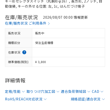
キー形セレクタスイッチ（丸胴形φ16）, 長方形, 2ノッチ, 自
動復帰, キーの外せる位置: 左, 1c, はんだづけ端子
在庫/販売状況
2026/08/07 00:00 情報更新
在庫/販売状況 ご利用条件
販売状況
販売中
機種区分
受注生産機種
在庫状況
標準価格(税別)
¥ 3,800
詳細情報
定格/性能
取りつけ穴加工図
適合負荷領域図
CAD
RoHS/REACH対応状況
規格認証/適合状況