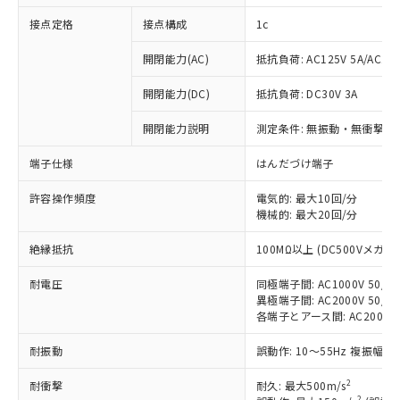
接点定格
接点構成
1c
開閉能力(AC)
抵抗負荷: AC125V 5A/AC250
開閉能力(DC)
抵抗負荷: DC30V 3A
開閉能力説明
測定条件: 無振動・無衝撃状態
端子仕様
はんだづけ端子
許容操作頻度
電気的: 最大10回/分
※1 対応状況
機械的: 最大20回/分
対応済み：EU RoHS指令（10物質）の
絶縁抵抗
100MΩ以上 (DC500Vメガ)
非含有に対応した製品が提供可能な商品で
す。
耐電圧
同極端子間: AC1000V 50/60
対応予定：EU RoHS指令（10物質）の非含
異極端子間: AC2000V 50/60
ご利用条件
有に対応した製品に切り替える予定のある
各端子とアース間: AC2000V 5
商品です。
耐振動
誤動作: 10～55Hz 複振幅 1
対応予定なし：EU RoHS指令（10物質）の
以下の条件をお読みいただき、同意のうえ
非含有に非対応の商品で、対応品を出す予
ご利用ください。
2
耐衝撃
耐久: 最大500m/s
定はありません。
2