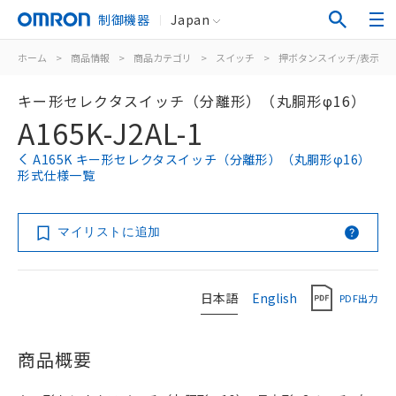
制御機器
Japan
ホーム
>
商品情報
>
商品カテゴリ
>
スイッチ
>
押ボタンスイッチ/表示灯
キー形セレクタスイッチ（分離形）（丸胴形φ16）
A165K-J2AL-1
A165K キー形セレクタスイッチ（分離形）（丸胴形φ16）
形式仕様一覧
マイリストに追加
日本語
English
PDF出力
商品概要