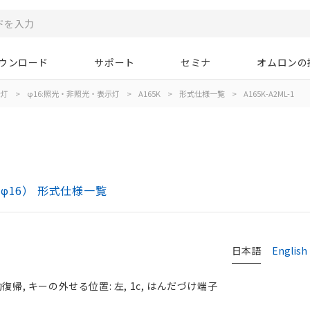
ウンロード
サポート
セミナ
オムロンの
示灯
>
φ16:照光・非照光・表示灯
>
A165K
>
形式仕様一覧
>
A165K-A2ML-1
φ16） 形式仕様一覧
日本語
English
帰, キーの外せる位置: 左, 1c, はんだづけ端子