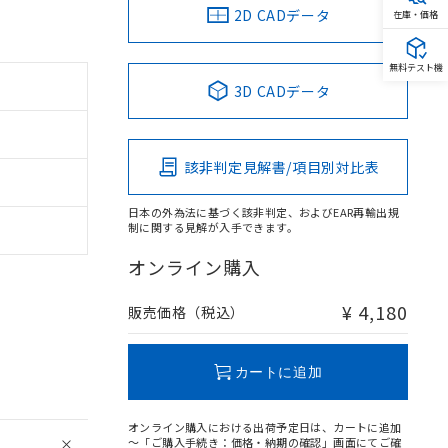
2D CADデータ
在庫・価格
無料テスト機
3D CADデータ
該非判定見解書/項目別対比表
日本の外為法に基づく該非判定、およびEAR再輸出規
制に関する見解が入手できます。
オンライン購入
¥ 4,180
販売価格（税込）
カートに追加
オンライン購入における出荷予定日は、カートに追加
～「ご購入手続き：価格・納期の確認」画面にてご確