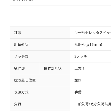
種類
キー形セレクタスイッ
胴体形状
丸胴形(φ16mm)
ノッチ数
2ノッチ
操作部
操作部形状
正方形
抜き差し位置
左側
復帰方式
手動
負荷
一般負荷/微小負荷共