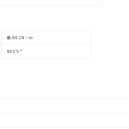
最大0.1N・m
90±5 °
情報更新：2