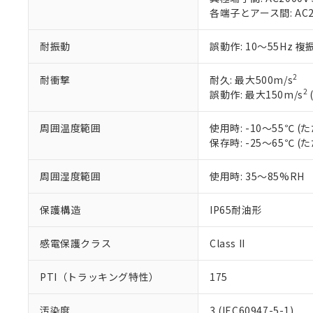
当社販売員に
※2 対応予定月
各端子とアース間: AC200
△
一定数に
当社は、貴社
オムロン制御
また当社は、
※2 環境保護使
在庫状況およ
部品在庫の切り替
たしません。
耐振動
誤動作: 10～55Hz 複
－
在庫なし
す。
「ｅ」：有害物質
機器販売
マイパーツ機
「10」：通常の
2
耐衝撃
耐久: 最大500m/s
ている必要が
味します。
2
誤動作: 最大150m/s
空
受注生産
お客様が当ウ
※3 非含有証明
「－」：未確認で
白
が、当社の製
周囲温度範囲
使用時: -10～55℃
さい。
下記の非含有証明
保存時: -25～65℃
※当社の共同
いる法人を指
EU RoHS指令（
51物質の非含有証
周囲湿度範囲
使用時: 35～85%RH
※本証明書は発行
また、RoHS指
保護構造
IP65耐油形
混在することから
既に当社にて対応
感電保護クラス
Class II
り割愛しておりま
PTI（トラッキング特性）
175
汚染度
3 (IEC60947-5-1)