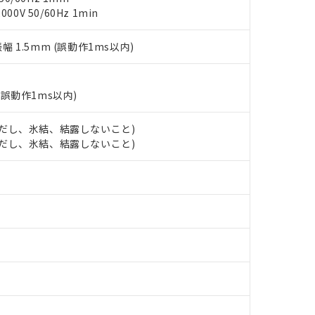
ご相談ください。
0V 50/60Hz 1min
は満たないが在庫あり
製品を第三者に販売する場合は、上記1、2および3の内容を当該第
機器販売店や当社販売拠点は「
販売ネットワーク
」をご確認くだ
販売先および販売に係わる関係者が違法に輸出するおそれがある場
用期限
び標準価格結果を当社の事前の承諾なく第三者に漏洩または開示し
え状況などにより、予定月が前後することがあります。
振幅 1.5mm (誤動作1ms以内)
(最新の在庫状況については、お客様のお取引先、またはお客様担当
（10物質）のすべてが基準値以下であることを示します。
店・当社販売員にご確認ください)
能（部品リスト作成サービス）をご利用いただくには、I-Webメン
使用状況下において有害物質が外部に漏えいし、環境に深刻な影響を
あります。
機種、また在庫状況の情報を公開していない機種
(誤動作1ms以内)
ェブサイト上で当社にご登録された部品リストについて、当社およ
書ダウンロード
す。当社販売部門へお問い合わせください。
品・サービスに関するお客様との取引・商談に必要な範囲で利用す
合意する
キャンセル
 (ただし、氷結、結露しないこと)
書をダウンロードすることができます。
 (ただし、氷結、結露しないこと)
利用者とは、
"個人情報の共同利用に関して"
の「1.共同利用者の
します。
10物質）の非含有証明書
明書（当社基準）
日時点で非含有を証明するもので、過去に遡って非含有を証明するも
令のフタル酸エステル類４物質の対応では、対応完了までの期間は出
備考欄に対応日を記載しておりました。
品への在庫切替を完了していることから、特段のことがない限り、20
す。