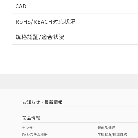
CAD
ログイン/会員登録いただくと、CADデータをダウンロ
RoHS/REACH対応状況
規格認証/適合状況
EU RoHS
注意事項・凡例
UL認証
CSA認証
CEマーキング
ダウンロードデータをご利用いただく前に、以下を必ずお読
No
No
Yes
対応状況
対応予定月
※1
※2
ソフトウェアの使用条件
対応済み
LR型式承認
DNV型式承認
BV型式承認
KR
（イギリス
（ノルウェー
（フランス
（
お知らせ・最新情報
中国 RoHS
注意事項・凡例
船舶規格）
船舶規格）
船舶規格）
船
商品情報
No
No
No
No
中国 RoHS表
※1 ※2
センサ
新商品情報
FAシステム機器
在庫状況/標準価格