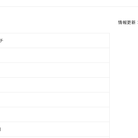
情報更新：2
チ
用