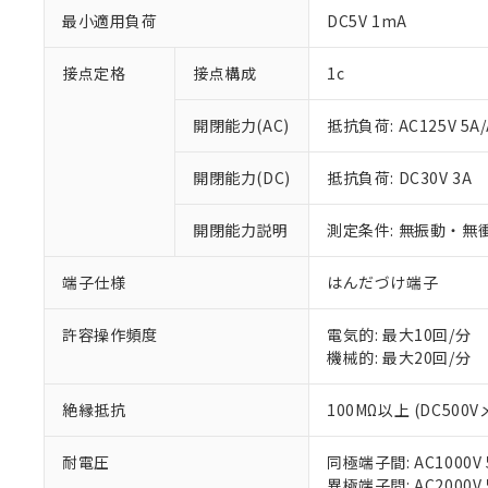
最小適用負荷
DC5V 1mA
接点定格
接点構成
1c
※1 対応状況
開閉能力(AC)
抵抗負荷: AC125V 5A/
対応済み：EU
開閉能力(DC)
抵抗負荷: DC30V 3A
対応予定：EU R
対応予定なし：EU
開閉能力説明
測定条件: 無振動・無衝
調査・確認中：EU
ご利用条件
非該当品：ライセ
※1 中国RoHS
仕入先様の事情に
端子仕様
はんだづけ端子
があります。
以下の条件をお読
「○」：最大均質
許容操作頻度
電気的: 最大10回/分
「×」：最大均質
本サービスは
当社は、これ
*EU RoHS指令（10物
機械的: 最大20回/分
「－」：未確認で
鉛(Pb) 1000ppm以下、
くものです。
う）を輸出ま
記
説明
六価クロム(Cr(Ⅵ)) 1
当社制御機器
などの必要な
フタル酸ビス(2-エチルヘ
号
*中国RoHS10物質の基準値 
絶縁抵抗
100MΩ以上 (DC500V
ル（DBP） 1000ppm
在庫状況およ
当社は規制貨
Pb(鉛) :1000ppm、 Hg
但し、RoHS指令で産
のであり、閲
ます。
Cr(Ⅵ)(六価クロム) : 
フタル酸エステル類の４
○
一定数以
DBP(フタル酸ジブチル) :
い。
耐電圧
同極端子間: AC1000V 5
当社は貴社製
DEHP(フタル酸ビス(2-エ
正式な納期状
異極端子間: AC2000V 5
置等に一切使