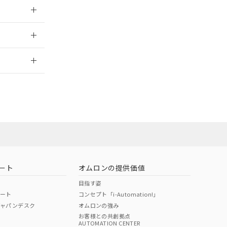
026/05/21
2026/7/29
ート
オムロンの提供価値
目指す姿
ポート
コンセプト「i-Automation!」
ジャパンデスク
オムロンの強み
お客様との共創拠点
AUTOMATION CENTER