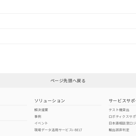
情報更新：2
ードすることができます。
情報更新：
ログイン/会員登録
CCC認証
電波法
みください。
Yes
N/A
非含有証明書
※3
ページ先頭へ戻る
ダウンロードはこちら
型式承認
NK型式承認
ABS型式承認
韓国
（日本
（アメリカ
ソリューション
サービスサポ
舶規格）
船舶規格）
船舶規格）
解決提案
テスト機貸出
事例
ロボティクスサ
No
No
イベント
日本語相談窓口
現場データ活用サービスi-BELT
輸出該非判定