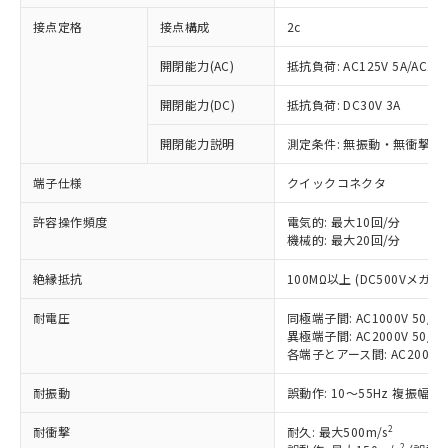
接点定格
接点構成
2c
開閉能力(AC)
抵抗負荷: AC125V 5A/AC250
開閉能力(DC)
抵抗負荷: DC30V 3A
開閉能力説明
測定条件: 無振動・無衝撃状態
端子仕様
クイックコネクタ
※1 対応状況
許容操作頻度
電気的: 最大10回/分
機械的: 最大20回/分
対応済み：EU RoHS指令（10物質）の
非含有に対応した製品が提供可能な商品で
絶縁抵抗
100MΩ以上 (DC500Vメガ)
す。
対応予定：EU RoHS指令（10物質）の非含
耐電圧
同極端子間: AC1000V 50/60
ご利用条件
有に対応した製品に切り替える予定のある
異極端子間: AC2000V 50/60
商品です。
各端子とアース間: AC2000V 5
対応予定なし：EU RoHS指令（10物質）の
以下の条件をお読みいただき、同意のうえ
非含有に非対応の商品で、対応品を出す予
耐振動
誤動作: 10～55Hz 複振幅 1
ご利用ください。
定はありません。
2
調査・確認中：EU RoHS指令（10物質）の
耐衝撃
耐久: 最大500m/s
本サービスは、当社制御機器事業取扱
2