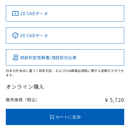
LR型式承認
DNV型式承認
BV型式承認
KR型式承
り、2022年1月12日より割愛しておりま
（イギリス
（ノルウェー
（フランス
（韓国
す。
船舶規格）
船舶規格）
船舶規格）
船舶規格
中国 RoHS
注意事項・凡例
2D CADデータ
No
No
No
No
中国 RoHS表
※1 ※2
3D CADデータ
この製品の規格認証/適合状況ページへ
Pb
Hg
Cd
Cr(VI)
その他の認証はこちらのページからご検索ください
該非判定見解書/項目別対比表
O
O
O
O
日本の外為法に基づく該非判定、およびEAR再輸出規制に関する見解が入手でき
ます。
"対応済み"や非含有の記載がされた商品であっても、流通
在庫等で未対応品が混在する可能性があります。
オンライン購入
非含有品が必要な際は、弊社営業部門もしくは販売店へお
問い合わせください。
¥ 5,720
販売価格（税込）
この製品のRoHS/REACH対応状況ページへ
カートに追加