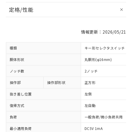
定格/性能
情報更新：2026/05/21
種類
キー形セレクタスイッチ
胴体形状
丸胴形(φ16mm)
ノッチ数
2ノッチ
操作部
操作部形状
正方形
抜き差し位置
左側
復帰方式
左自動
負荷
一般負荷/微小負荷共用
最小適用負荷
DC5V 1mA