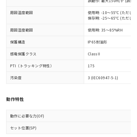
※1 中国RoHS○×表
誤動作: 最大150m/s
(誤動作
非含有の対応状況を調査中または確認中の
商品の当社在庫状況および標準価格
商品です。
(税抜)を提供させていただくもので
周囲温度範囲
使用時: -10～55℃ (ただ
「○」：最大均質材料含有率が中国RoHSの
非該当品：ライセンス料など無形物で、有
す。
保存時: -25～65℃ (ただ
基準値以下であることを示します。
害物質有無と関係のない商品です。
当社制御機器事業取扱商品の中には、
「×」：最大均質材料含有率が中国RoHSの
仕入先様の事情により、非含有部品として
周囲湿度範囲
使用時: 35～85%RH
本サービスの対象外となる商品もある
基準値を超えていることを示します。
いたものが、含有品と判明した場合などや
当社は、これら貴社製品のうち、外国
ことをご了承ください。
「－」：未確認です。当社販売部門へお問
むを得ず変更することがあります。
為替および外国貿易法に定める商品
保護構造
IP65耐油形
在庫状況および標準価格照会結果は、
い合わせください。
（以下｢規制貨物等」という）を輸出
記載している更新日時点での社内デー
*EU RoHS指令（10物質）：
感電保護クラス
Class II
または国外への提供する場合は、日本
記
タに基づき作成されるものであり、閲
説明
鉛(Pb) 1000ppm以下、 水銀(Hg) 1000ppm以下、 カド
*中国RoHS10物質の基準値 (GB/T26572)：
国政府の輸出許可(または役務取引許
号
覧された時点での実際の在庫および標
ミウム(Cd) 100ppm以下、
Pb(鉛) :1000ppm、 Hg(水銀) : 1000ppm、 Cd(カドミウ
PTI（トラッキング特性）
175
可)を取得するなどの必要な手続きを
六価クロム(Cr(Ⅵ)) 1000ppm以下、ポリ臭化ビフェニル
ム) : 100ppm、
準価格とは異なる場合があることをご
類(PBB) 1000ppm以下、ポリ臭化ジフェニルエーテル類
Cr(Ⅵ)(六価クロム) : 1000ppm、 PBBs(ポリ臭化ビフェ
とります。
了承ください。
(PBDE) 1000ppm以下、フタル酸ビス(2-エチルヘキシ
○
一定数以上の在庫あり
ニル類) : 1000ppm、 PBDEs(ポリ臭化ジフェニルエーテ
汚染度
3 (IEC60947-5-1)
当社は規制貨物を破棄する場合は、完
ル) (DEHP)(別名：DOP) 1000ppm以下、フタル酸ブチ
正式な納期状況および標準価格はお客
ル類) : 1000ppm、
ルベンジル（BBP） 1000ppm以下、フタル酸ジブチル
全に破砕するなど、違法に輸出されな
DBP(フタル酸ジブチル) : 1000ppm、 DIBP(フタル酸ジ
様のお取引先、またはお客様担当のオ
（DBP） 1000ppm以下、フタル酸ジイソブチル
イソブチル) : 1000ppm、 BBP(フタル酸ブチルベンジ
△
一定数には満たないが在庫あり
いよう必要な手段を講じます。
ムロン制御機器販売店・当社販売員に
(DIBP) 1000ppm以下
ル) : 1000ppm、
動作特性
当社は貴社製品を、核兵器、ミサイ
但し、RoHS指令で産業用監視および制御機器に対する
DEHP(フタル酸ビス(2-エチルヘキシル)) : 1000ppm
ご相談ください。
適用除外項目は除く。
ル、化学兵器、生物兵器またはその他
－
在庫なし(最新の在庫状況につ
オムロン制御機器販売店や当社販売拠
フタル酸エステル類の４物質については閾値を超える意
武器並びにこれらの製造装置等に一切
いては、お客様のお取引先、ま
図的な使用がないことを確認しています。
点は「
販売ネットワーク
」をご確認
動作に必要な力(OF)
※2 環境保護使用期限
使用いたしません。
たはお客様担当のオムロン制御
ください。
当社は、貴社製品を第三者に販売する
機器販売店・当社販売員にご確
在庫状況および標準価格結果を当社の
セット位置(SP)
※2 対応予定月
「ｅ」：有害物質（10物質）のすべてが基
場合は、上記1、2および3の内容を当
認ください)
事前の承諾なく第三者に漏洩または開
準値以下であることを示します。