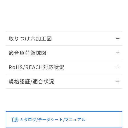
該第三者に通知します。また当社は、
示しないようお願いします。
部品在庫の切り替え状況などにより、予定
「10」：通常の使用状況下において有害物
販売先および販売に係わる関係者が違
マイパーツ機能（部品リスト作成サー
空
受注生産機種、また在庫状況の
月が前後することがあります。
質が外部に漏えいし、環境に深刻な影響を
法に輸出するおそれがある場合は、取
ビス）をご利用いただくには、I-Web
白
情報を公開していない機種
及ぼさない年数を意味します。
り引きをいたしません。
メンバーズにご登録されている必要が
「－」：未確認です。当社販売部門へお問
あります。
い合わせください。
お客様が当ウェブサイト上で当社にご
※3 非含有証明書ダウンロード
取りつけ穴加工図
登録された部品リストについて、当社
および当社の共同利用者が、当社の製
下記の非含有証明書をダウンロードするこ
情報更新：2026/05/21
品・サービスに関するお客様との取
適合負荷領域図
とができます。
合意する
キャンセル
引・商談に必要な範囲で利用すること
をご了承ください。
情報更新：2026/05/21
RoHS/REACH対応状況
EU RoHS指令（10物質）の非含有証明書
※当社の共同利用者とは、
"個人情報
51物質の非含有証明書（当社基準）
の共同利用に関して"
の「1.共同利
情報更新：2026/7/29
※本証明書は発行日時点で非含有を証明す
規格認証/適合状況
用者の範囲」に記載されている法人を
るもので、過去に遡って非含有を証明する
指します。
EU RoHS
注意事項・凡例
ものではありません。
UL認証
CSA認証
CEマーキング
また、RoHS指令のフタル酸エステル類４
物質の対応では、対応完了までの期間は出
No
No
Yes
荷製品に未対応品が混在することから備考
対応状況
対応予定月
※1
※2
欄に対応日を記載しておりました。
カタログ/データシート/マニュアル
既に当社にて対応品への在庫切替を完了
対応済み
していることから、特段のことがない限