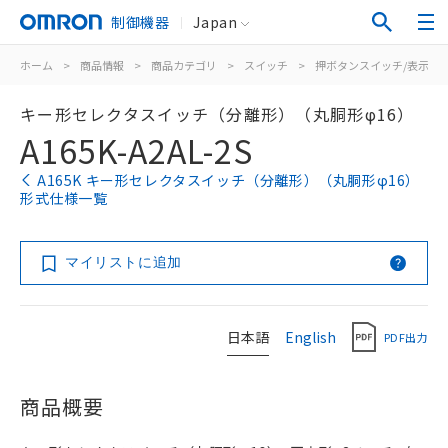
制御機器
Japan
ホーム
>
商品情報
>
商品カテゴリ
>
スイッチ
>
押ボタンスイッチ/表示灯
キー形セレクタスイッチ（分離形）（丸胴形φ16）
A165K-A2AL-2S
A165K キー形セレクタスイッチ（分離形）（丸胴形φ16）
形式仕様一覧
マイリストに追加
日本語
English
PDF出力
商品概要