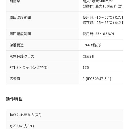
耐衝撃
耐久: 最大500m/s
対応予定なし：EU RoHS指令（10物質）の
2
誤動作: 最大150m/s
(誤動作
以下の条件をお読みいただき、同意のうえ
非含有に非対応の商品で、対応品を出す予
ご利用ください。
周囲温度範囲
使用時: -10～55℃ (ただ
定はありません。
保存時: -25～65℃ (ただ
調査・確認中：EU RoHS指令（10物質）の
本サービスは、当社制御機器事業取扱
※1 中国RoHS○×表
非含有の対応状況を調査中または確認中の
商品の当社在庫状況および標準価格
周囲湿度範囲
使用時: 35～85%RH
商品です。
(税抜)を提供させていただくもので
「○」：最大均質材料含有率が中国RoHSの
非該当品：ライセンス料など無形物で、有
す。
保護構造
IP66耐油形
基準値以下であることを示します。
害物質有無と関係のない商品です。
当社制御機器事業取扱商品の中には、
「×」：最大均質材料含有率が中国RoHSの
仕入先様の事情により、非含有部品として
感電保護クラス
Class II
本サービスの対象外となる商品もある
基準値を超えていることを示します。
いたものが、含有品と判明した場合などや
当社は、これら貴社製品のうち、外国
ことをご了承ください。
「－」：未確認です。当社販売部門へお問
むを得ず変更することがあります。
為替および外国貿易法に定める商品
PTI（トラッキング特性）
175
在庫状況および標準価格照会結果は、
い合わせください。
（以下｢規制貨物等」という）を輸出
記載している更新日時点での社内デー
汚染度
*EU RoHS指令（10物質）：
3 (IEC60947-5-1)
または国外への提供する場合は、日本
記
タに基づき作成されるものであり、閲
説明
鉛(Pb) 1000ppm以下、 水銀(Hg) 1000ppm以下、 カド
*中国RoHS10物質の基準値 (GB/T26572)：
国政府の輸出許可(または役務取引許
号
覧された時点での実際の在庫および標
ミウム(Cd) 100ppm以下、
Pb(鉛) :1000ppm、 Hg(水銀) : 1000ppm、 Cd(カドミウ
可)を取得するなどの必要な手続きを
六価クロム(Cr(Ⅵ)) 1000ppm以下、ポリ臭化ビフェニル
ム) : 100ppm、
準価格とは異なる場合があることをご
類(PBB) 1000ppm以下、ポリ臭化ジフェニルエーテル類
Cr(Ⅵ)(六価クロム) : 1000ppm、 PBBs(ポリ臭化ビフェ
とります。
動作特性
了承ください。
(PBDE) 1000ppm以下、フタル酸ビス(2-エチルヘキシ
○
一定数以上の在庫あり
ニル類) : 1000ppm、 PBDEs(ポリ臭化ジフェニルエーテ
当社は規制貨物を破棄する場合は、完
ル) (DEHP)(別名：DOP) 1000ppm以下、フタル酸ブチ
正式な納期状況および標準価格はお客
ル類) : 1000ppm、
ルベンジル（BBP） 1000ppm以下、フタル酸ジブチル
全に破砕するなど、違法に輸出されな
DBP(フタル酸ジブチル) : 1000ppm、 DIBP(フタル酸ジ
様のお取引先、またはお客様担当のオ
（DBP） 1000ppm以下、フタル酸ジイソブチル
イソブチル) : 1000ppm、 BBP(フタル酸ブチルベンジ
動作に必要な力(OF)
△
一定数には満たないが在庫あり
いよう必要な手段を講じます。
ムロン制御機器販売店・当社販売員に
(DIBP) 1000ppm以下
ル) : 1000ppm、
当社は貴社製品を、核兵器、ミサイ
但し、RoHS指令で産業用監視および制御機器に対する
DEHP(フタル酸ビス(2-エチルヘキシル)) : 1000ppm
ご相談ください。
もどりの力(RF)
適用除外項目は除く。
ル、化学兵器、生物兵器またはその他
－
在庫なし(最新の在庫状況につ