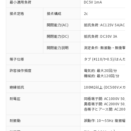
最小適用負荷
DC5V 1mA
接点定格
接点構成
2c
開閉能力(AC)
抵抗負荷: AC125V 5A/AC250
開閉能力(DC)
抵抗負荷: DC30V 3A
開閉能力説明
測定条件: 無振動・無衝撃状態
端子仕様
タブ (#110/t=0.5)/はん
許容操作頻度
電気的: 最大20回/分
機械的: 最大120回/分
※1 対応状況
絶縁抵抗
100MΩ以上 (DC500Vメガ)
耐電圧
同極端子間: AC1000V 50/60
対応済み：EU RoHS指令（10物質）の
異極端子間: AC2000V 50/60
非含有に対応した製品が提供可能な商品で
各端子とアース間: AC2000V 5
す。
対応予定：EU RoHS指令（10物質）の非含
耐振動
誤動作: 10～55Hz 複振幅 1
ご利用条件
有に対応した製品に切り替える予定のある
商品です。
2