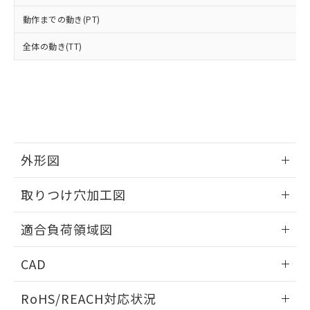
オムロン制御機器販売店や当社販売拠
フタル酸エステル類の４物質については閾値を超える意
武器並びにこれらの製造装置等に一切
いては、お客様のお取引先、ま
図的な使用がないことを確認しています。
点は「
販売ネットワーク
」をご確認
動作までの動き(PT)
※2 環境保護使用期限
使用いたしません。
たはお客様担当のオムロン制御
ください。
当社は、貴社製品を第三者に販売する
機器販売店・当社販売員にご確
在庫状況および標準価格結果を当社の
全体の動き(TT)
※2 対応予定月
「ｅ」：有害物質（10物質）のすべてが基
場合は、上記1、2および3の内容を当
認ください)
事前の承諾なく第三者に漏洩または開
準値以下であることを示します。
該第三者に通知します。また当社は、
示しないようお願いします。
部品在庫の切り替え状況などにより、予定
「10」：通常の使用状況下において有害物
販売先および販売に係わる関係者が違
マイパーツ機能（部品リスト作成サー
空
受注生産機種、また在庫状況の
月が前後することがあります。
質が外部に漏えいし、環境に深刻な影響を
法に輸出するおそれがある場合は、取
ビス）をご利用いただくには、I-Web
白
情報を公開していない機種
及ぼさない年数を意味します。
り引きをいたしません。
メンバーズにご登録されている必要が
「－」：未確認です。当社販売部門へお問
あります。
い合わせください。
お客様が当ウェブサイト上で当社にご
※3 非含有証明書ダウンロード
外形図
登録された部品リストについて、当社
および当社の共同利用者が、当社の製
下記の非含有証明書をダウンロードするこ
情報更新：2026/05/21
品・サービスに関するお客様との取
取りつけ穴加工図
とができます。
合意する
キャンセル
引・商談に必要な範囲で利用すること
をご了承ください。
情報更新：2026/05/21
適合負荷領域図
EU RoHS指令（10物質）の非含有証明書
※当社の共同利用者とは、
"個人情報
51物質の非含有証明書（当社基準）
の共同利用に関して"
の「1.共同利
情報更新：2026/05/21
※本証明書は発行日時点で非含有を証明す
CAD
用者の範囲」に記載されている法人を
るもので、過去に遡って非含有を証明する
指します。
ものではありません。
ログイン/会員登録いただくと、CADデータをダウンロー
RoHS/REACH対応状況
また、RoHS指令のフタル酸エステル類４
ドすることができます。