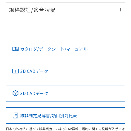
物質の対応では、対応完了までの期間は出
情報更新：2026/7/29
荷製品に未対応品が混在することから備考
規格認証/適合状況
欄に対応日を記載しておりました。
ログイン/会員登録
EU RoHS
注意事項・凡例
既に当社にて対応品への在庫切替を完了
UL認証
CSA認証
CEマーキング
していることから、特段のことがない限
り、2022年1月12日より割愛しておりま
No
No
Yes
対応状況
対応予定月
※1
※2
す。
ダウンロードデータをご利用いただく前に、以下を必ずお読
みください。
カタログ/データシート/マニュアル
対応済み
ソフトウェアの使用条件
LR型式承認
DNV型式承認
BV型式承認
KR型式承
（イギリス
（ノルウェー
（フランス
（韓国
船舶規格）
船舶規格）
船舶規格）
船舶規格
中国 RoHS
注意事項・凡例
2D CADデータ
No
No
No
No
中国 RoHS表
※1 ※2
3D CADデータ
この製品の規格認証/適合状況ページへ
Pb
Hg
Cd
Cr(VI)
その他の認証はこちらのページからご検索ください
該非判定見解書/項目別対比表
O
O
O
O
日本の外為法に基づく該非判定、およびEAR再輸出規制に関する見解が入手でき