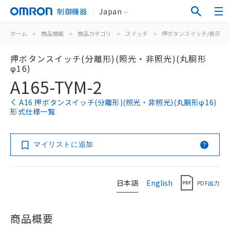
制御機器
Japan
ホーム
>
商品情報
>
商品カテゴリ
>
スイッチ
>
押ボタンスイッチ/表示灯
押ボタンスイッチ(分離形)(照光・非照光)(丸胴形
φ16)
A165-TYM-2
A16 押ボタンスイッチ(分離形)(照光・非照光)(丸胴形φ16)
形式仕様一覧
マイリストに追加
日本語
English
PDF出力
商品概要