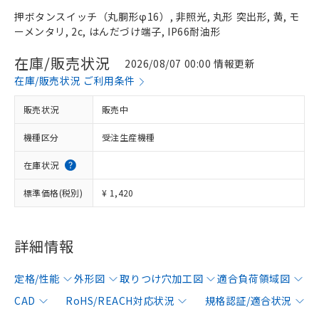
押ボタンスイッチ（丸胴形φ16）, 非照光, 丸形 突出形, 黄, モ
ーメンタリ, 2c, はんだづけ端子, IP66耐油形
在庫/販売状況
2026/08/07 00:00 情報更新
在庫/販売状況 ご利用条件
販売状況
販売中
機種区分
受注生産機種
在庫状況
標準価格(税別)
¥ 1,420
詳細情報
定格/性能
外形図
取りつけ穴加工図
適合負荷領域図
CAD
RoHS/REACH対応状況
規格認証/適合状況