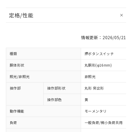
定格/性能
情報更新：2026/05/21
種類
押ボタンスイッチ
胴体形状
丸胴形(φ16mm)
照光/非照光
非照光
操作部
操作部形状
丸形 突出形
操作部色
黄
動作機能
モーメンタリ
負荷
一般負荷/微小負荷共用