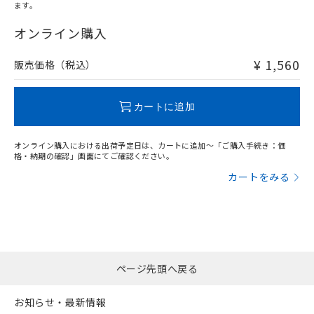
ます。
"対応済み"や非含有の記載がされた商品であっても、流通
在庫等で未対応品が混在する可能性があります。
オンライン購入
非含有品が必要な際は、弊社営業部門もしくは販売店へお
問い合わせください。
¥ 1,560
販売価格（税込）
この製品のRoHS/REACH対応状況ページへ
カートに追加
オンライン購入における出荷予定日は、カートに追加～「ご購入手続き：価
格・納期の確認」画面にてご確認ください。
カートをみる
ページ先頭へ戻る
お知らせ・最新情報