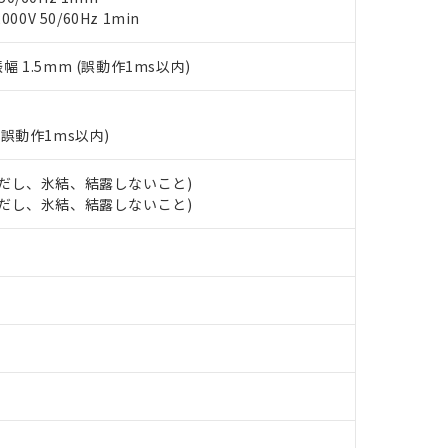
覧された時点での実際の在庫および標準価格とは異なる場合がある
1000ppm、 PBBs(ポリ臭化ビフェニル類) : 1000ppm、 PBDEs(ポリ臭化ジフェニルエーテル類
物質については閾値を超える意図的な使用がないことを確認しています。
0V 50/60Hz 1min
上の在庫あり
 1000ppm、 DIBP(フタル酸ジイソブチル) : 1000ppm、 BBP(フタル酸ブチルベンジル) :
品を、核兵器、ミサイル、化学兵器、生物兵器またはその他武器並
チルヘキシル)) : 1000ppm
況および標準価格はお客様のお取引先、またはお客様担当のオムロ
用いたしません。
ご相談ください。
振幅 1.5mm (誤動作1ms以内)
は満たないが在庫あり
製品を第三者に販売する場合は、上記1、2および3の内容を当該第
機器販売店や当社販売拠点は「
販売ネットワーク
」をご確認くだ
販売先および販売に係わる関係者が違法に輸出するおそれがある場
用期限
び標準価格結果を当社の事前の承諾なく第三者に漏洩または開示し
え状況などにより、予定月が前後することがあります。
(最新の在庫状況については、お客様のお取引先、またはお客様担当
（10物質）のすべてが基準値以下であることを示します。
店・当社販売員にご確認ください)
(誤動作1ms以内)
能（部品リスト作成サービス）をご利用いただくには、I-Webメン
使用状況下において有害物質が外部に漏えいし、環境に深刻な影響を
あります。
 (ただし、氷結、結露しないこと)
機種、また在庫状況の情報を公開していない機種
ェブサイト上で当社にご登録された部品リストについて、当社およ
書ダウンロード
す。当社販売部門へお問い合わせください。
 (ただし、氷結、結露しないこと)
品・サービスに関するお客様との取引・商談に必要な範囲で利用す
合意する
キャンセル
書をダウンロードすることができます。
利用者とは、
"個人情報の共同利用に関して"
の「1.共同利用者の
します。
10物質）の非含有証明書
明書（当社基準）
日時点で非含有を証明するもので、過去に遡って非含有を証明するも
令のフタル酸エステル類４物質の対応では、対応完了までの期間は出
備考欄に対応日を記載しておりました。
品への在庫切替を完了していることから、特段のことがない限り、20
す。