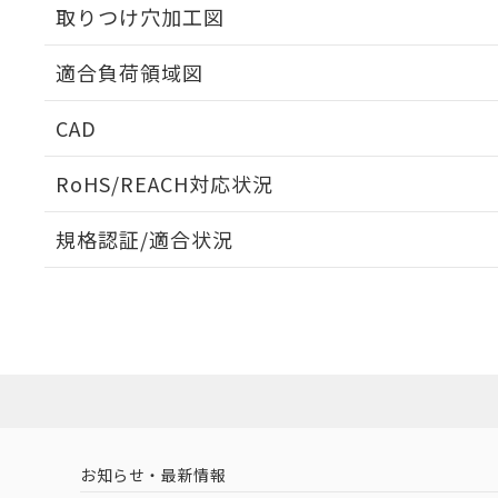
取りつけ穴加工図
適合負荷領域図
CAD
ログイン/会員登録いただくと、CADデータをダウンロ
RoHS/REACH対応状況
規格認証/適合状況
EU RoHS
注意事項・凡例
UL認証
CSA認証
CEマーキング
ダウンロードデータをご利用いただく前に、以下を必ずお読
No
No
Yes
対応状況
対応予定月
※1
※2
ソフトウェアの使用条件
対応済み
LR型式承認
DNV型式承認
BV型式承認
KR
（イギリス
（ノルウェー
（フランス
（
お知らせ・最新情報
中国 RoHS
注意事項・凡例
船舶規格）
船舶規格）
船舶規格）
船