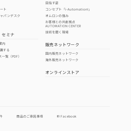
目指す姿
ポート
コンセプト「i-Automation!」
ジャパンデスク
オムロンの強み
お客様との共創拠点
AUTOMATION CENTER
DIBP
BBP
DEHP
環境保護
技術を磨く現場
・セミナ
状況ページへ
使用期限
検索ください
案内
販売ネットワーク
講する
O
O
O
e
国内販売ネットワーク
ス一覧（PDF）
海外販売ネットワーク
オンラインストア
状況ページへ
件
商品のご承諾事項
Facebook