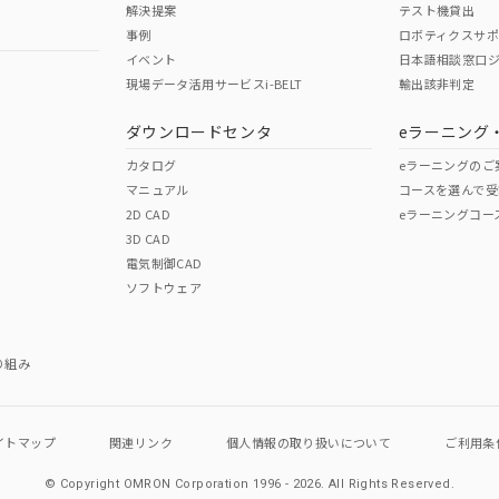
解決提案
テスト機貸出
事例
ロボティクスサ
No
No
イベント
日本語相談窓口
現場データ活用サービスi-BELT
輸出該非判定
I)
PBBs
PBDEs
DBP
ダウンロードセンタ
eラーニング
この製品の規格認証/適合
その他の認証はこちらのページからご
カタログ
eラーニングのご
マニュアル
コースを選んで受
O
O
O
2D CAD
eラーニングコー
3D CAD
電気制御CAD
在庫等で未対応品が混在する可能性があります。
ソフトウェア
問い合わせください。
この製品のRoHS/REACH対応
り組み
イトマップ
関連リンク
個人情報の
取り扱いについて
ご利用条
© Copyright OMRON Corporation 1996 - 2026.
All Rights Reserved.