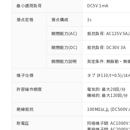
最小適用負荷
DC5V 1mA
接点定格
接点構成
1c
開閉能力(AC)
抵抗負荷: AC125V 5A/
※1 対応状況
開閉能力(DC)
抵抗負荷: DC30V 3A
対応済み：EU
開閉能力説明
測定条件: 無振動・無衝
対応予定：EU R
対応予定なし：EU
端子仕様
タブ (#110/t=0.5
調査・確認中：EU
ご利用条件
非該当品：ライセ
※1 中国RoHS
仕入先様の事情に
許容操作頻度
電気的: 最大20回/分
があります。
機械的: 最大120回/分
以下の条件をお読
「○」：最大均質
「×」：最大均質
本サービスは
当社は、これ
*EU RoHS指令（10物
絶縁抵抗
100MΩ以上 (DC500V
「－」：未確認で
鉛(Pb) 1000ppm以下、
くものです。
う）を輸出ま
記
説明
六価クロム(Cr(Ⅵ)) 1
当社制御機器
などの必要な
フタル酸ビス(2-エチルヘ
号
*中国RoHS10物質の基準値 
耐電圧
同極端子間: AC1000V 5
ル（DBP） 1000ppm
在庫状況およ
当社は規制貨
Pb(鉛) :1000ppm、 Hg
但し、RoHS指令で産
異極端子間: AC2000V 5