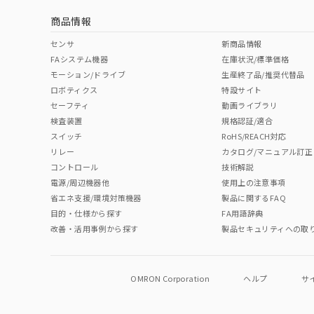
商品情報
No
No
No
No
中国 RoHS表
※1 ※2
センサ
新商品情報
FAシステム機器
在庫状況/標準価格
Pb
Hg
Cd
Cr(V
モーション/ドライブ
生産終了品/推奨代替品
ロボティクス
特設サイト
セーフティ
動画ライブラリ
検査装置
規格認証/適合
O
O
O
O
スイッチ
RoHS/REACH対応
リレー
カタログ/マニュアル訂正
コントロール
技術解説
"対応済み"や非含有の記載がされた商品であっても、流通
電源/周辺機器他
使用上の注意事項
非含有品が必要な際は、弊社営業部門もしくは販売店へお
省エネ支援/環境対策機器
製品に関するFAQ
目的・仕様から探す
FA用語辞典
改善・活用事例から探す
製品セキュリティへの取
OMRON Corporation
ヘルプ
サ