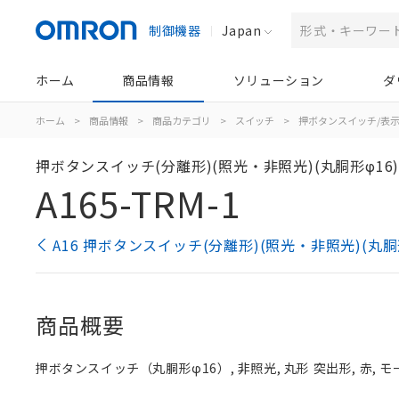
制御機器
Japan
ホーム
商品情報
ソリューション
ダ
ホーム
>
商品情報
>
商品カテゴリ
>
スイッチ
>
押ボタンスイッチ/表
押ボタンスイッチ(分離形)(照光・非照光)(丸胴形φ16
A165-TRM-1
A16 押ボタンスイッチ(分離形)(照光・非照光)(丸胴
商品概要
押ボタンスイッチ（丸胴形φ16）, 非照光, 丸形 突出形, 赤, モー