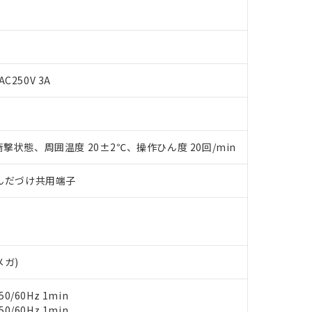
AC250V 3A
 RoHS指令（10物質）の非含有に対応した製品が提供可能な商品です
撃状態、周囲温度 20±2℃、操作ひん度 20回/min
oHS指令（10物質）の非含有に対応した製品に切り替える予定のある
 RoHS指令（10物質）の非含有に非対応の商品で、対応品を出す予
)/はんだづけ共用端子
 RoHS指令（10物質）の非含有の対応状況を調査中または確認中の
ンス料など無形物で、有害物質有無と関係のない商品です。
○×表
より、非含有部品としていたものが、含有品と判明した場合などやむ
みいただき、同意のうえご利用ください。
材料含有率が中国RoHSの基準値以下であることを示します。
材料含有率が中国RoHSの基準値を超えていることを示します。
、当社制御機器事業取扱商品の当社在庫状況および標準価格(税抜)
ら貴社製品のうち、外国為替および外国貿易法に定める商品（以下｢
質）：
メガ)
す。当社販売部門へお問い合わせください。
 水銀(Hg) 1000ppm以下、 カドミウム(Cd) 100ppm以下、
たは国外への提供する場合は、日本国政府の輸出許可(または役務取
000ppm以下、ポリ臭化ビフェニル類(PBB) 1000ppm以下、ポリ臭化ジフェニルエーテル類(P
事業取扱商品の中には、本サービスの対象外となる商品もあること
手続きをとります。
キシル) (DEHP)(別名：DOP) 1000ppm以下、フタル酸ブチルベンジル（BBP） 100
(GB/T26572)：
0/60Hz 1min
以下、フタル酸ジイソブチル (DIBP) 1000ppm以下
び標準価格照会結果は、記載している更新日時点での社内データに
物を破棄する場合は、完全に破砕するなど、違法に輸出されないよ
(水銀) : 1000ppm、 Cd(カドミウム) : 100ppm、
業用監視および制御機器に対する適用除外項目は除く。
0/60Hz 1min