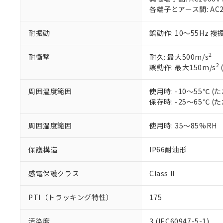
のであり、閲
ます。
Cr(Ⅵ)(六価クロム) : 
フタル酸エステル類の４
各端子とアース間: AC200
○
一定数以
DBP(フタル酸ジブチル) :
い。
当社は貴社製
DEHP(フタル酸ビス(2-エ
正式な納期状
置等に一切使
当社販売員に
※2 対応予定月
耐振動
誤動作: 10～55Hz 複
△
一定数に
当社は、貴社
オムロン制御
また当社は、
※2 環境保護使
在庫状況およ
部品在庫の切り替
たしません。
2
耐衝撃
耐久: 最大500m/s
－
在庫なし
す。
「ｅ」：有害物質
2
誤動作: 最大150m/s
機器販売
マイパーツ機
「10」：通常の
ている必要が
味します。
周囲温度範囲
使用時: -10～55℃
空
受注生産
お客様が当ウ
※3 非含有証明
「－」：未確認で
保存時: -25～65℃
白
が、当社の製
さい。
下記の非含有証明
周囲湿度範囲
使用時: 35～85%RH
※当社の共同
いる法人を指
EU RoHS指令（
51物質の非含有証
保護構造
IP66耐油形
※本証明書は発行
また、RoHS指
感電保護クラス
Class II
混在することから
既に当社にて対応
PTI（トラッキング特性）
175
り割愛しておりま
汚染度
3 (IEC60947-5-1)