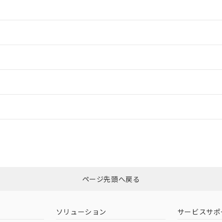
情報更新：2
情報更新：2
ードすることができます。
ログイン/会員登録
CCC認証
電波法
みください。
Yes
N/A
非含有証明書
※3
ページ先頭へ戻る
ダウンロードはこちら
型式承認
NK型式承認
ABS型式承認
韓国
（日本
（アメリカ
ソリューション
サービスサポ
舶規格）
船舶規格）
船舶規格）