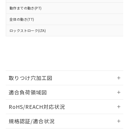
※2 環境保護使用期限
使用いたしません。
たはお客様担当のオムロン制御
ください。
当社は、貴社製品を第三者に販売する
動作までの動き(PT)
機器販売店・当社販売員にご確
在庫状況および標準価格結果を当社の
※2 対応予定月
「ｅ」：有害物質（10物質）のすべてが基
場合は、上記1、2および3の内容を当
認ください)
事前の承諾なく第三者に漏洩または開
準値以下であることを示します。
全体の動き(TT)
該第三者に通知します。また当社は、
示しないようお願いします。
部品在庫の切り替え状況などにより、予定
「10」：通常の使用状況下において有害物
販売先および販売に係わる関係者が違
マイパーツ機能（部品リスト作成サー
空
受注生産機種、また在庫状況の
ロックストローク(LTA)
月が前後することがあります。
質が外部に漏えいし、環境に深刻な影響を
法に輸出するおそれがある場合は、取
ビス）をご利用いただくには、I-Web
白
情報を公開していない機種
及ぼさない年数を意味します。
り引きをいたしません。
メンバーズにご登録されている必要が
「－」：未確認です。当社販売部門へお問
あります。
い合わせください。
お客様が当ウェブサイト上で当社にご
※3 非含有証明書ダウンロード
登録された部品リストについて、当社
および当社の共同利用者が、当社の製
下記の非含有証明書をダウンロードするこ
品・サービスに関するお客様との取
とができます。
合意する
キャンセル
引・商談に必要な範囲で利用すること
取りつけ穴加工図
をご了承ください。
EU RoHS指令（10物質）の非含有証明書
情報更新：2026/05/21
※当社の共同利用者とは、
"個人情報
適合負荷領域図
51物質の非含有証明書（当社基準）
の共同利用に関して"
の「1.共同利
※本証明書は発行日時点で非含有を証明す
用者の範囲」に記載されている法人を
情報更新：2026/05/21
るもので、過去に遡って非含有を証明する
RoHS/REACH対応状況
指します。
ものではありません。
また、RoHS指令のフタル酸エステル類４
情報更新：2026/7/29
規格認証/適合状況
物質の対応では、対応完了までの期間は出
荷製品に未対応品が混在することから備考