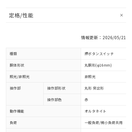
定格/性能
情報更新：2026/05/21
種類
押ボタンスイッチ
胴体形状
丸胴形(φ16mm)
照光/非照光
非照光
操作部
操作部形状
丸形 突出形
操作部色
赤
動作機能
オルタネイト
負荷
一般負荷/微小負荷共用