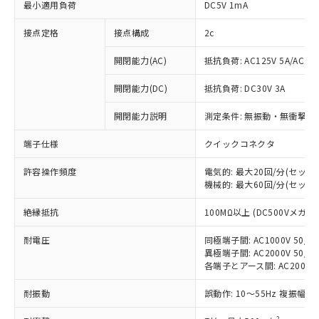
最小適用負荷
DC5V 1mA
接点定格
接点構成
2c
開閉能力(AC)
抵抗負荷: AC125V 5A/AC250
開閉能力(DC)
抵抗負荷: DC30V 3A
開閉能力説明
測定条件: 無振動・無衝撃状態
端子仕様
クイックコネクタ
許容操作頻度
電気的: 最大20回/分(セッ
機械的: 最大60回/分(セッ
※1 対応状況
絶縁抵抗
100MΩ以上 (DC500Vメガ)
対応済み：EU RoHS指令（10物質）の
非含有に対応した製品が提供可能な商品で
耐電圧
同極端子間: AC1000V 50/60
す。
異極端子間: AC2000V 50/60
各端子とアース間: AC2000V 5
対応予定：EU RoHS指令（10物質）の非含
ご利用条件
有に対応した製品に切り替える予定のある
耐振動
誤動作: 10～55Hz 複振幅 1
商品です。
対応予定なし：EU RoHS指令（10物質）の
2