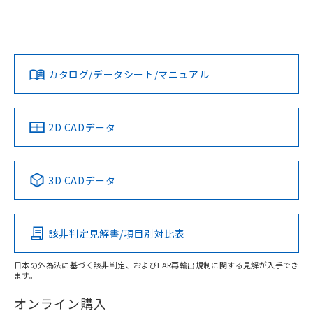
EU RoHS
注意事項・凡例
UL認証
CSA認証
CEマーキング
欄に対応日を記載しておりました。
既に当社にて対応品への在庫切替を完了
No
No
Yes
していることから、特段のことがない限
対応状況
対応予定月
※1
※2
り、2022年1月12日より割愛しておりま
す。
カタログ/データシート/マニュアル
対応済み
LR型式承認
DNV型式承認
BV型式承認
KR型式承
（イギリス
（ノルウェー
（フランス
（韓国
船舶規格）
船舶規格）
船舶規格）
船舶規格
中国 RoHS
注意事項・凡例
2D CADデータ
No
No
No
No
中国 RoHS表
※1 ※2
3D CADデータ
この製品の規格認証/適合状況ページへ
Pb
Hg
Cd
Cr(VI)
その他の認証はこちらのページからご検索ください
該非判定見解書/項目別対比表
O
O
O
O
日本の外為法に基づく該非判定、およびEAR再輸出規制に関する見解が入手でき
ます。
"対応済み"や非含有の記載がされた商品であっても、流通
在庫等で未対応品が混在する可能性があります。
オンライン購入