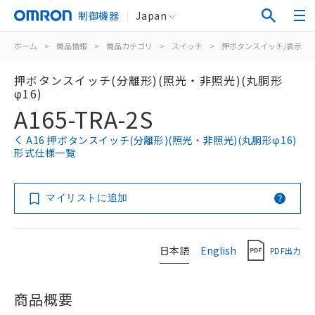
制御機器
Japan
ホーム
>
商品情報
>
商品カテゴリ
>
スイッチ
>
押ボタンスイッチ/表示灯
押ボタンスイッチ(分離形)(照光・非照光)(丸胴形
φ16)
A165-TRA-2S
A16 押ボタンスイッチ(分離形)(照光・非照光)(丸胴形φ16)
形式仕様一覧
マイリストに追加
日本語
English
PDF出力
商品概要