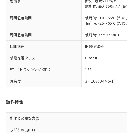
耐衝撃
耐久: 最大500m/s
以下の条件をお読みいただき、同意のうえ
非含有に非対応の商品で、対応品を出す予
2
誤動作: 最大150m/s
(誤動作
ご利用ください。
定はありません。
調査・確認中：EU RoHS指令（10物質）の
周囲温度範囲
使用時: -10～55℃ (ただ
本サービスは、当社制御機器事業取扱
※1 中国RoHS○×表
非含有の対応状況を調査中または確認中の
保存時: -25～65℃ (ただ
商品の当社在庫状況および標準価格
商品です。
(税抜)を提供させていただくもので
「○」：最大均質材料含有率が中国RoHSの
非該当品：ライセンス料など無形物で、有
周囲湿度範囲
使用時: 35～85%RH
す。
基準値以下であることを示します。
害物質有無と関係のない商品です。
当社制御機器事業取扱商品の中には、
「×」：最大均質材料含有率が中国RoHSの
保護構造
IP66耐油形
仕入先様の事情により、非含有部品として
本サービスの対象外となる商品もある
基準値を超えていることを示します。
いたものが、含有品と判明した場合などや
当社は、これら貴社製品のうち、外国
ことをご了承ください。
感電保護クラス
Class II
「－」：未確認です。当社販売部門へお問
むを得ず変更することがあります。
為替および外国貿易法に定める商品
在庫状況および標準価格照会結果は、
い合わせください。
（以下｢規制貨物等」という）を輸出
記載している更新日時点での社内デー
PTI（トラッキング特性）
175
*EU RoHS指令（10物質）：
または国外への提供する場合は、日本
記
タに基づき作成されるものであり、閲
説明
鉛(Pb) 1000ppm以下、 水銀(Hg) 1000ppm以下、 カド
*中国RoHS10物質の基準値 (GB/T26572)：
国政府の輸出許可(または役務取引許
号
覧された時点での実際の在庫および標
ミウム(Cd) 100ppm以下、
汚染度
3 (IEC60947-5-1)
Pb(鉛) :1000ppm、 Hg(水銀) : 1000ppm、 Cd(カドミウ
可)を取得するなどの必要な手続きを
六価クロム(Cr(Ⅵ)) 1000ppm以下、ポリ臭化ビフェニル
ム) : 100ppm、
準価格とは異なる場合があることをご
類(PBB) 1000ppm以下、ポリ臭化ジフェニルエーテル類
Cr(Ⅵ)(六価クロム) : 1000ppm、 PBBs(ポリ臭化ビフェ
とります。
了承ください。
(PBDE) 1000ppm以下、フタル酸ビス(2-エチルヘキシ
○
一定数以上の在庫あり
ニル類) : 1000ppm、 PBDEs(ポリ臭化ジフェニルエーテ
当社は規制貨物を破棄する場合は、完
ル) (DEHP)(別名：DOP) 1000ppm以下、フタル酸ブチ
正式な納期状況および標準価格はお客
ル類) : 1000ppm、
動作特性
ルベンジル（BBP） 1000ppm以下、フタル酸ジブチル
全に破砕するなど、違法に輸出されな
DBP(フタル酸ジブチル) : 1000ppm、 DIBP(フタル酸ジ
様のお取引先、またはお客様担当のオ
（DBP） 1000ppm以下、フタル酸ジイソブチル
イソブチル) : 1000ppm、 BBP(フタル酸ブチルベンジ
△
一定数には満たないが在庫あり
いよう必要な手段を講じます。
ムロン制御機器販売店・当社販売員に
(DIBP) 1000ppm以下
ル) : 1000ppm、
当社は貴社製品を、核兵器、ミサイ
但し、RoHS指令で産業用監視および制御機器に対する
DEHP(フタル酸ビス(2-エチルヘキシル)) : 1000ppm
ご相談ください。
動作に必要な力(OF)
適用除外項目は除く。
ル、化学兵器、生物兵器またはその他
－
在庫なし(最新の在庫状況につ
オムロン制御機器販売店や当社販売拠
フタル酸エステル類の４物質については閾値を超える意
武器並びにこれらの製造装置等に一切
いては、お客様のお取引先、ま
もどりの力(RF)
図的な使用がないことを確認しています。
点は「
販売ネットワーク
」をご確認