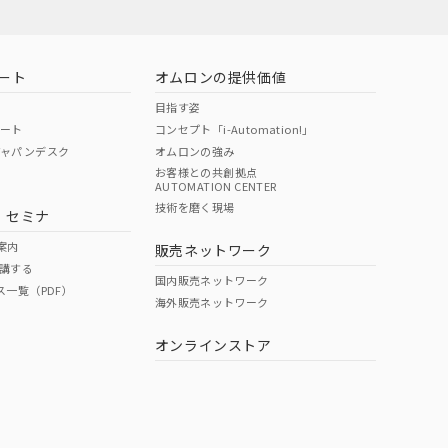
ート
オムロンの提供価値
目指す姿
ポート
コンセプト「i-Automation!」
ジャパンデスク
オムロンの強み
お客様との共創拠点
AUTOMATION CENTER
DIBP
BBP
DEHP
環境保護
技術を磨く現場
・セミナ
状況ページへ
使用期限
検索ください
案内
販売ネットワーク
講する
O
O
O
e
国内販売ネットワーク
ス一覧（PDF）
海外販売ネットワーク
オンラインストア
状況ページへ