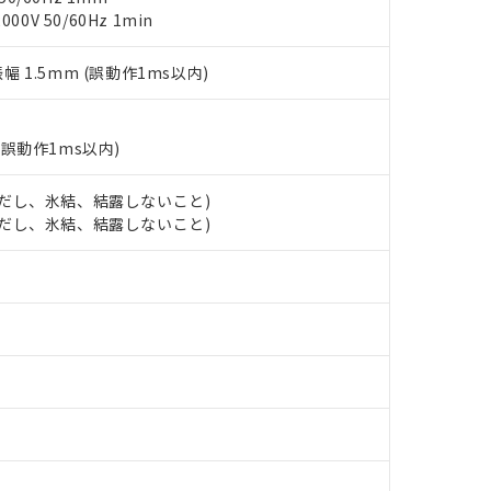
事業取扱商品の中には、本サービスの対象外となる商品もあること
手続きをとります。
キシル) (DEHP)(別名：DOP) 1000ppm以下、フタル酸ブチルベンジル（BBP） 100
0V 50/60Hz 1min
(GB/T26572)：
以下、フタル酸ジイソブチル (DIBP) 1000ppm以下
び標準価格照会結果は、記載している更新日時点での社内データに
物を破棄する場合は、完全に破砕するなど、違法に輸出されないよ
(水銀) : 1000ppm、 Cd(カドミウム) : 100ppm、
業用監視および制御機器に対する適用除外項目は除く。
覧された時点での実際の在庫および標準価格とは異なる場合がある
1000ppm、 PBBs(ポリ臭化ビフェニル類) : 1000ppm、 PBDEs(ポリ臭化ジフェニルエーテル類
物質については閾値を超える意図的な使用がないことを確認しています。
振幅 1.5mm (誤動作1ms以内)
上の在庫あり
 1000ppm、 DIBP(フタル酸ジイソブチル) : 1000ppm、 BBP(フタル酸ブチルベンジル) :
品を、核兵器、ミサイル、化学兵器、生物兵器またはその他武器並
チルヘキシル)) : 1000ppm
況および標準価格はお客様のお取引先、またはお客様担当のオムロ
用いたしません。
ご相談ください。
は満たないが在庫あり
製品を第三者に販売する場合は、上記1、2および3の内容を当該第
機器販売店や当社販売拠点は「
販売ネットワーク
」をご確認くだ
(誤動作1ms以内)
販売先および販売に係わる関係者が違法に輸出するおそれがある場
用期限
び標準価格結果を当社の事前の承諾なく第三者に漏洩または開示し
え状況などにより、予定月が前後することがあります。
(最新の在庫状況については、お客様のお取引先、またはお客様担当
（10物質）のすべてが基準値以下であることを示します。
 (ただし、氷結、結露しないこと)
店・当社販売員にご確認ください)
能（部品リスト作成サービス）をご利用いただくには、I-Webメン
使用状況下において有害物質が外部に漏えいし、環境に深刻な影響を
 (ただし、氷結、結露しないこと)
あります。
機種、また在庫状況の情報を公開していない機種
ェブサイト上で当社にご登録された部品リストについて、当社およ
書ダウンロード
す。当社販売部門へお問い合わせください。
品・サービスに関するお客様との取引・商談に必要な範囲で利用す
合意する
キャンセル
書をダウンロードすることができます。
利用者とは、
"個人情報の共同利用に関して"
の「1.共同利用者の
します。
10物質）の非含有証明書
明書（当社基準）
日時点で非含有を証明するもので、過去に遡って非含有を証明するも
令のフタル酸エステル類４物質の対応では、対応完了までの期間は出
備考欄に対応日を記載しておりました。
品への在庫切替を完了していることから、特段のことがない限り、20