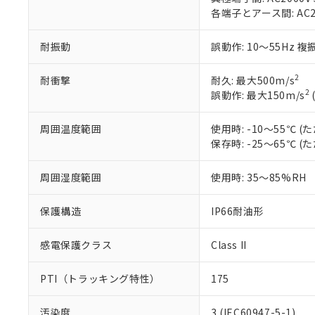
当社制御機器
などの必要な
フタル酸ビス(2-エチルヘ
各端子とアース間: AC200
号
*中国RoHS10物質の基準値 
ル（DBP） 1000ppm
在庫状況およ
当社は規制貨
Pb(鉛) :1000ppm、 Hg
但し、RoHS指令で産
のであり、閲
ます。
Cr(Ⅵ)(六価クロム) : 
フタル酸エステル類の４
耐振動
誤動作: 10～55Hz 複
○
一定数以
DBP(フタル酸ジブチル) :
い。
当社は貴社製
DEHP(フタル酸ビス(2-エ
正式な納期状
置等に一切使
2
当社販売員に
耐衝撃
耐久: 最大500m/s
※2 対応予定月
△
一定数に
当社は、貴社
2
オムロン制御
誤動作: 最大150m/s
また当社は、
※2 環境保護使
在庫状況およ
部品在庫の切り替
たしません。
－
在庫なし
す。
「ｅ」：有害物質
周囲温度範囲
使用時: -10～55℃
機器販売
マイパーツ機
「10」：通常の
保存時: -25～65℃
ている必要が
味します。
空
受注生産
お客様が当ウ
※3 非含有証明
「－」：未確認で
周囲湿度範囲
使用時: 35～85%RH
白
が、当社の製
さい。
下記の非含有証明
保護構造
IP66耐油形
※当社の共同
いる法人を指
EU RoHS指令（
51物質の非含有証
感電保護クラス
Class II
※本証明書は発行
また、RoHS指
PTI（トラッキング特性）
175
混在することから
既に当社にて対応
汚染度
3 (IEC60947-5-1)