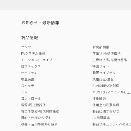
対応済み
LR型式承認
DNV型式承認
BV型式承認
KR
（イギリス
（ノルウェー
（フランス
（
お知らせ・最新情報
中国 RoHS
注意事項・凡例
船舶規格）
船舶規格）
船舶規格）
船
商品情報
No
No
No
No
中国 RoHS表
※1 ※2
センサ
新商品情報
FAシステム機器
在庫状況/標準価格
Pb
Hg
Cd
Cr(V
モーション/ドライブ
生産終了品/推奨代替品
ロボティクス
特設サイト
セーフティ
動画ライブラリ
検査装置
規格認証/適合
O
O
O
O
スイッチ
RoHS/REACH対応
リレー
カタログ/マニュアル訂正
コントロール
技術解説
"対応済み"や非含有の記載がされた商品であっても、流通
電源/周辺機器他
使用上の注意事項
非含有品が必要な際は、弊社営業部門もしくは販売店へお
省エネ支援/環境対策機器
製品に関するFAQ
目的・仕様から探す
FA用語辞典
改善・活用事例から探す
製品セキュリティへの取