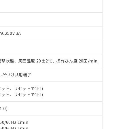
AC250V 3A
撃状態、周囲温度 20±2℃、操作ひん度 20回/min
 RoHS指令（10物質）の非含有に対応した製品が提供可能な商品です
)/はんだづけ共用端子
oHS指令（10物質）の非含有に対応した製品に切り替える予定のある
 RoHS指令（10物質）の非含有に非対応の商品で、対応品を出す予
(セット、リセットで1回)
 RoHS指令（10物質）の非含有の対応状況を調査中または確認中の
(セット、リセットで1回)
ンス料など無形物で、有害物質有無と関係のない商品です。
○×表
より、非含有部品としていたものが、含有品と判明した場合などやむ
メガ)
みいただき、同意のうえご利用ください。
材料含有率が中国RoHSの基準値以下であることを示します。
材料含有率が中国RoHSの基準値を超えていることを示します。
、当社制御機器事業取扱商品の当社在庫状況および標準価格(税抜)
ら貴社製品のうち、外国為替および外国貿易法に定める商品（以下｢
質）：
0/60Hz 1min
す。当社販売部門へお問い合わせください。
 水銀(Hg) 1000ppm以下、 カドミウム(Cd) 100ppm以下、
たは国外への提供する場合は、日本国政府の輸出許可(または役務取
0/60Hz 1min
000ppm以下、ポリ臭化ビフェニル類(PBB) 1000ppm以下、ポリ臭化ジフェニルエーテル類(P