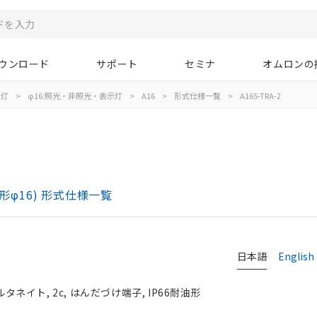
ウンロード
サポート
セミナ
オムロンの
示灯
>
φ16:照光・非照光・表示灯
>
A16
>
形式仕様一覧
>
A165-TRA-2
)
形φ16) 形式仕様一覧
日本語
English
タネイト, 2c, はんだづけ端子, IP66耐油形