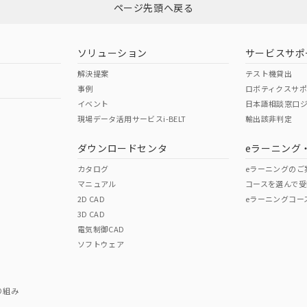
ページ先頭へ戻る
ダウンロードはこちら
型式承認
NK型式承認
ABS型式承認
韓国
（日本
（アメリカ
ソリューション
サービスサポ
舶規格）
船舶規格）
船舶規格）
解決提案
テスト機貸出
事例
ロボティクスサ
No
No
イベント
日本語相談窓口
現場データ活用サービスi-BELT
輸出該非判定
I)
PBBs
PBDEs
DBP
ダウンロードセンタ
eラーニング
この製品の規格認証/適合
その他の認証はこちらのページからご
カタログ
eラーニングのご
マニュアル
コースを選んで受
O
O
O
2D CAD
eラーニングコー
3D CAD
電気制御CAD
在庫等で未対応品が混在する可能性があります。
ソフトウェア
問い合わせください。
この製品のRoHS/REACH対応
り組み