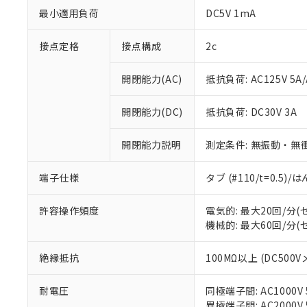
最小適用負荷
DC5V 1mA
接点定格
接点構成
2c
開閉能力(AC)
抵抗負荷: AC125V 5A/
開閉能力(DC)
抵抗負荷: DC30V 3A
※1 対応状況
開閉能力説明
測定条件: 無振動・無衝
対応済み：EU
端子仕様
タブ (#110/t=0.5
対応予定：EU R
対応予定なし：EU
許容操作頻度
電気的: 最大20回/分
調査・確認中：EU
ご利用条件
機械的: 最大60回/分
非該当品：ライセ
※1 中国RoHS
仕入先様の事情に
があります。
絶縁抵抗
100MΩ以上 (DC500V
以下の条件をお読
「○」：最大均質
「×」：最大均質
本サービスは
当社は、これ
*EU RoHS指令（10物
耐電圧
同極端子間: AC1000V 5
「－」：未確認で
鉛(Pb) 1000ppm以下、
くものです。
う）を輸出ま
異極端子間: AC2000V 5
記
説明
六価クロム(Cr(Ⅵ)) 1