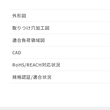
外形図
取りつけ穴加工図
適合負荷領域図
CAD
ログイン/会員登録いただくと、CADデータをダウンロ
RoHS/REACH対応状況
規格認証/適合状況
EU RoHS
注意事項・凡例
UL認証
CSA認証
CEマーキング
ダウンロードデータをご利用いただく前に、以下を必ずお読
No
No
Yes
対応状況
対応予定月
※1
※2
ソフトウェアの使用条件