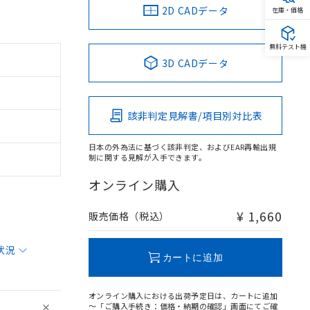
2D CADデータ
在庫・価格
無料テスト機
3D CADデータ
該非判定見解書/項目別対比表
日本の外為法に基づく該非判定、およびEAR再輸出規
制に関する見解が入手できます。
オンライン購入
¥ 1,660
販売価格（税込）
状況
カートに追加
オンライン購入における出荷予定日は、カートに追加
～「ご購入手続き：価格・納期の確認」画面にてご確