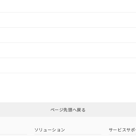
情報更新：2
情報更新：2
ードすることができます。
情報更新：
ログイン/会員登録
CCC認証
電波法
みください。
Yes
N/A
非含有証明書
※3
ページ先頭へ戻る
ダウンロードはこちら
型式承認
NK型式承認
ABS型式承認
韓国
（日本
（アメリカ
ソリューション
サービスサポ
舶規格）
船舶規格）
船舶規格）