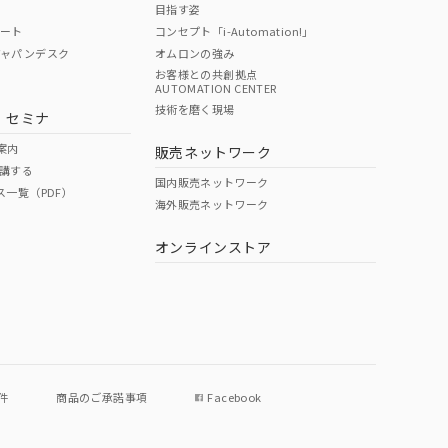
目指す姿
ポート
コンセプト「i-Automation!」
ジャパンデスク
オムロンの強み
お客様との共創拠点
AUTOMATION CENTER
DIBP
BBP
DEHP
環境保護
技術を磨く現場
・セミナ
状況ページへ
使用期限
検索ください
案内
販売ネットワーク
講する
O
O
O
e
国内販売ネットワーク
ス一覧（PDF）
海外販売ネットワーク
オンラインストア
状況ページへ
件
商品のご承諾事項
Facebook