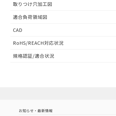
取りつけ穴加工図
適合負荷領域図
CAD
ログイン/会員登録いただくと、CADデータをダウンロ
RoHS/REACH対応状況
規格認証/適合状況
EU RoHS
注意事項・凡例
UL認証
CSA認証
CEマーキング
ダウンロードデータをご利用いただく前に、以下を必ずお読
No
No
Yes
対応状況
対応予定月
※1
※2
ソフトウェアの使用条件
対応済み
LR型式承認
DNV型式承認
BV型式承認
KR
（イギリス
（ノルウェー
（フランス
（
お知らせ・最新情報
中国 RoHS
注意事項・凡例
船舶規格）
船舶規格）
船舶規格）
船