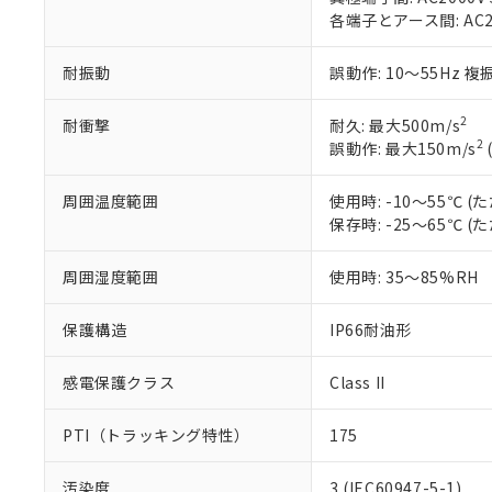
のであり、閲
ます。
Cr(Ⅵ)(六価クロム) : 
フタル酸エステル類の４
各端子とアース間: AC200
○
一定数以
DBP(フタル酸ジブチル) :
い。
当社は貴社製
DEHP(フタル酸ビス(2-エ
正式な納期状
置等に一切使
当社販売員に
※2 対応予定月
耐振動
誤動作: 10～55Hz 複
△
一定数に
当社は、貴社
オムロン制御
また当社は、
※2 環境保護使
在庫状況およ
部品在庫の切り替
たしません。
2
耐衝撃
耐久: 最大500m/s
－
在庫なし
す。
「ｅ」：有害物質
2
誤動作: 最大150m/s
機器販売
マイパーツ機
「10」：通常の
ている必要が
味します。
周囲温度範囲
使用時: -10～55℃
空
受注生産
お客様が当ウ
※3 非含有証明
「－」：未確認で
保存時: -25～65℃
白
が、当社の製
さい。
下記の非含有証明
周囲湿度範囲
使用時: 35～85%RH
※当社の共同
いる法人を指
EU RoHS指令（
51物質の非含有証
保護構造
IP66耐油形
※本証明書は発行
また、RoHS指
感電保護クラス
Class II
混在することから
既に当社にて対応
PTI（トラッキング特性）
175
り割愛しておりま
汚染度
3 (IEC60947-5-1)