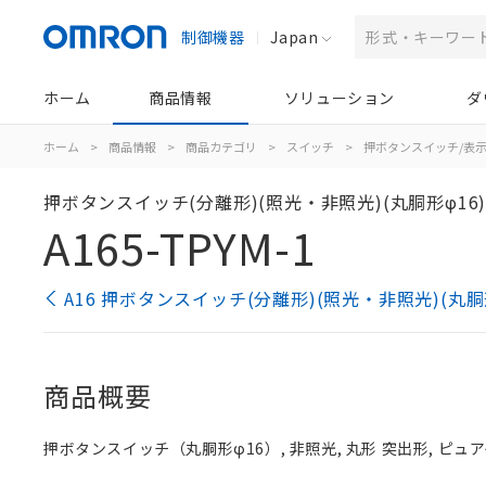
制御機器
Japan
ホーム
商品情報
ソリューション
ダ
ホーム
>
商品情報
>
商品カテゴリ
>
スイッチ
>
押ボタンスイッチ/表
押ボタンスイッチ(分離形)(照光・非照光)(丸胴形φ16
A165-TPYM-1
A16 押ボタンスイッチ(分離形)(照光・非照光)(丸胴
商品概要
押ボタンスイッチ（丸胴形φ16）, 非照光, 丸形 突出形, ピュアイ