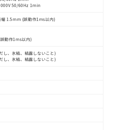
覧された時点での実際の在庫および標準価格とは異なる場合がある
1000ppm、 PBBs(ポリ臭化ビフェニル類) : 1000ppm、 PBDEs(ポリ臭化ジフェニルエーテル類
物質については閾値を超える意図的な使用がないことを確認しています。
0V 50/60Hz 1min
上の在庫あり
 1000ppm、 DIBP(フタル酸ジイソブチル) : 1000ppm、 BBP(フタル酸ブチルベンジル) :
品を、核兵器、ミサイル、化学兵器、生物兵器またはその他武器並
チルヘキシル)) : 1000ppm
況および標準価格はお客様のお取引先、またはお客様担当のオムロ
用いたしません。
ご相談ください。
振幅 1.5mm (誤動作1ms以内)
は満たないが在庫あり
製品を第三者に販売する場合は、上記1、2および3の内容を当該第
機器販売店や当社販売拠点は「
販売ネットワーク
」をご確認くだ
販売先および販売に係わる関係者が違法に輸出するおそれがある場
用期限
び標準価格結果を当社の事前の承諾なく第三者に漏洩または開示し
え状況などにより、予定月が前後することがあります。
(最新の在庫状況については、お客様のお取引先、またはお客様担当
（10物質）のすべてが基準値以下であることを示します。
店・当社販売員にご確認ください)
(誤動作1ms以内)
能（部品リスト作成サービス）をご利用いただくには、I-Webメン
使用状況下において有害物質が外部に漏えいし、環境に深刻な影響を
あります。
 (ただし、氷結、結露しないこと)
機種、また在庫状況の情報を公開していない機種
ェブサイト上で当社にご登録された部品リストについて、当社およ
書ダウンロード
す。当社販売部門へお問い合わせください。
 (ただし、氷結、結露しないこと)
品・サービスに関するお客様との取引・商談に必要な範囲で利用す
合意する
キャンセル
書をダウンロードすることができます。
利用者とは、
"個人情報の共同利用に関して"
の「1.共同利用者の
します。
10物質）の非含有証明書
明書（当社基準）
日時点で非含有を証明するもので、過去に遡って非含有を証明するも
令のフタル酸エステル類４物質の対応では、対応完了までの期間は出
備考欄に対応日を記載しておりました。
品への在庫切替を完了していることから、特段のことがない限り、20
す。