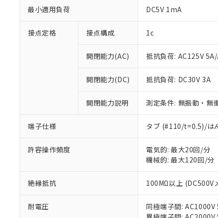
最小適用負荷
DC5V 1mA
接点定格
接点構成
1c
開閉能力(AC)
抵抗負荷: AC125V 5A/
※1 対応状況
開閉能力(DC)
抵抗負荷: DC30V 3A
対応済み：EU
開閉能力説明
測定条件: 無振動・無衝
対応予定：EU R
対応予定なし：EU
端子仕様
タブ (#110/t=0.5
調査・確認中：EU
ご利用条件
非該当品：ライセ
※1 中国RoHS
仕入先様の事情に
許容操作頻度
電気的: 最大20回/分
があります。
機械的: 最大120回/分
以下の条件をお読
「○」：最大均質
「×」：最大均質
本サービスは
当社は、これ
*EU RoHS指令（10物
絶縁抵抗
100MΩ以上 (DC500V
「－」：未確認で
鉛(Pb) 1000ppm以下、
くものです。
う）を輸出ま
記
説明
六価クロム(Cr(Ⅵ)) 1
当社制御機器
などの必要な
フタル酸ビス(2-エチルヘ
号
*中国RoHS10物質の基準値 
耐電圧
同極端子間: AC1000V 5
ル（DBP） 1000ppm
在庫状況およ
当社は規制貨
Pb(鉛) :1000ppm、 Hg
但し、RoHS指令で産
異極端子間: AC2000V 5