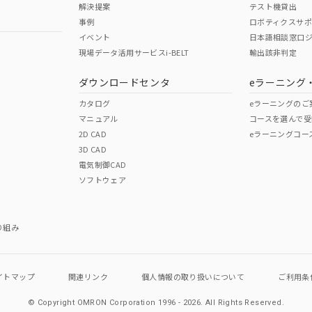
解決提案
テスト機貸出
事例
ロボティクスサ
No
No
イベント
日本語相談窓口
現場データ活用サービスi-BELT
輸出該非判定
I)
PBBs
PBDEs
DBP
ダウンロードセンタ
eラーニング
この製品の規格認証/適合
その他の認証はこちらのページからご
カタログ
eラーニングのご
マニュアル
コースを選んで受
O
O
O
2D CAD
eラーニングコー
3D CAD
電気制御CAD
在庫等で未対応品が混在する可能性があります。
ソフトウェア
問い合わせください。
この製品のRoHS/REACH対応
り組み
イトマップ
関連リンク
個人情報の
取り扱いについて
ご利用条
© Copyright OMRON Corporation 1996 - 2026.
All Rights Reserved.