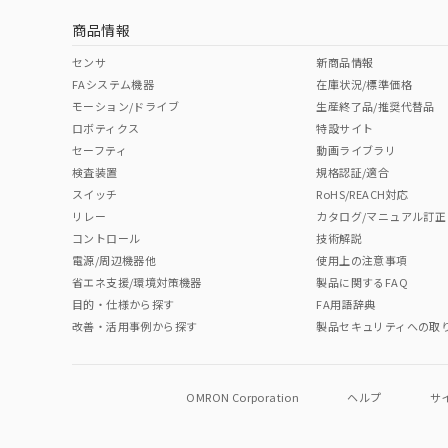
商品情報
No
No
No
No
中国 RoHS表
※1 ※2
センサ
新商品情報
FAシステム機器
在庫状況/標準価格
Pb
Hg
Cd
Cr(V
モーション/ドライブ
生産終了品/推奨代替品
ロボティクス
特設サイト
セーフティ
動画ライブラリ
検査装置
規格認証/適合
O
O
O
O
スイッチ
RoHS/REACH対応
リレー
カタログ/マニュアル訂正
コントロール
技術解説
"対応済み"や非含有の記載がされた商品であっても、流通
電源/周辺機器他
使用上の注意事項
非含有品が必要な際は、弊社営業部門もしくは販売店へお
省エネ支援/環境対策機器
製品に関するFAQ
目的・仕様から探す
FA用語辞典
改善・活用事例から探す
製品セキュリティへの取
OMRON Corporation
ヘルプ
サ