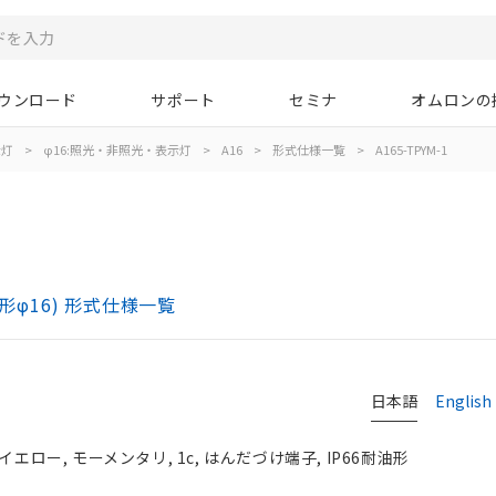
ウンロード
サポート
セミナ
オムロンの
示灯
>
φ16:照光・非照光・表示灯
>
A16
>
形式仕様一覧
>
A165-TPYM-1
)
形φ16) 形式仕様一覧
日本語
English
エロー, モーメンタリ, 1c, はんだづけ端子, IP66耐油形