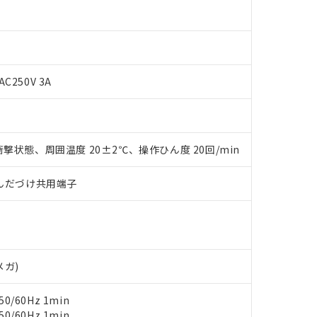
AC250V 3A
 RoHS指令（10物質）の非含有に対応した製品が提供可能な商品です
撃状態、周囲温度 20±2℃、操作ひん度 20回/min
oHS指令（10物質）の非含有に対応した製品に切り替える予定のある
 RoHS指令（10物質）の非含有に非対応の商品で、対応品を出す予
)/はんだづけ共用端子
 RoHS指令（10物質）の非含有の対応状況を調査中または確認中の
ンス料など無形物で、有害物質有無と関係のない商品です。
○×表
より、非含有部品としていたものが、含有品と判明した場合などやむ
みいただき、同意のうえご利用ください。
材料含有率が中国RoHSの基準値以下であることを示します。
材料含有率が中国RoHSの基準値を超えていることを示します。
、当社制御機器事業取扱商品の当社在庫状況および標準価格(税抜)
ら貴社製品のうち、外国為替および外国貿易法に定める商品（以下｢
質）：
メガ)
す。当社販売部門へお問い合わせください。
 水銀(Hg) 1000ppm以下、 カドミウム(Cd) 100ppm以下、
たは国外への提供する場合は、日本国政府の輸出許可(または役務取
000ppm以下、ポリ臭化ビフェニル類(PBB) 1000ppm以下、ポリ臭化ジフェニルエーテル類(P
事業取扱商品の中には、本サービスの対象外となる商品もあること
手続きをとります。
キシル) (DEHP)(別名：DOP) 1000ppm以下、フタル酸ブチルベンジル（BBP） 100
(GB/T26572)：
0/60Hz 1min
以下、フタル酸ジイソブチル (DIBP) 1000ppm以下
び標準価格照会結果は、記載している更新日時点での社内データに
物を破棄する場合は、完全に破砕するなど、違法に輸出されないよ
(水銀) : 1000ppm、 Cd(カドミウム) : 100ppm、
業用監視および制御機器に対する適用除外項目は除く。
0/60Hz 1min