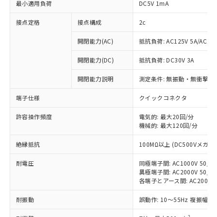
最小適用負荷
DC5V 1mA
接点定格
接点構成
2c
開閉能力(AC)
抵抗負荷: AC125V 5A/AC250
開閉能力(DC)
抵抗負荷: DC30V 3A
開閉能力説明
測定条件: 無振動・無衝撃状態
端子仕様
クイックコネクタ
許容操作頻度
電気的: 最大20回/分
※1 対応状況
機械的: 最大120回/分
対応済み：EU RoHS指令（10物質）の
絶縁抵抗
100MΩ以上 (DC500Vメガ)
非含有に対応した製品が提供可能な商品で
す。
耐電圧
同極端子間: AC1000V 50/60
対応予定：EU RoHS指令（10物質）の非含
異極端子間: AC2000V 50/60
ご利用条件
各端子とアース間: AC2000V 5
有に対応した製品に切り替える予定のある
商品です。
耐振動
誤動作: 10～55Hz 複振幅 1
対応予定なし：EU RoHS指令（10物質）の
以下の条件をお読みいただき、同意のうえ
非含有に非対応の商品で、対応品を出す予
2