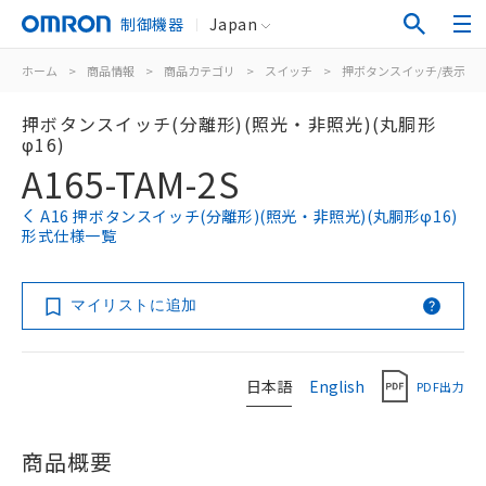
制御機器
Japan
ホーム
>
商品情報
>
商品カテゴリ
>
スイッチ
>
押ボタンスイッチ/表示灯
押ボタンスイッチ(分離形)(照光・非照光)(丸胴形
φ16)
A165-TAM-2S
A16 押ボタンスイッチ(分離形)(照光・非照光)(丸胴形φ16)
形式仕様一覧
マイリストに追加
日本語
English
PDF出力
商品概要