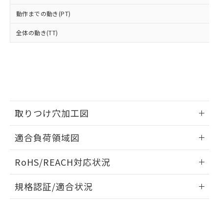
当社は、貴社製品を第三者に販売する
機器販売店・当社販売員にご確
在庫状況および標準価格結果を当社の
※2 対応予定月
「ｅ」：有害物質（10物質）のすべてが基
動作までの動き(PT)
場合は、上記1、2および3の内容を当
認ください)
事前の承諾なく第三者に漏洩または開
準値以下であることを示します。
該第三者に通知します。また当社は、
示しないようお願いします。
全体の動き(TT)
部品在庫の切り替え状況などにより、予定
「10」：通常の使用状況下において有害物
販売先および販売に係わる関係者が違
マイパーツ機能（部品リスト作成サー
空
受注生産機種、また在庫状況の
月が前後することがあります。
質が外部に漏えいし、環境に深刻な影響を
法に輸出するおそれがある場合は、取
ビス）をご利用いただくには、I-Web
白
情報を公開していない機種
及ぼさない年数を意味します。
り引きをいたしません。
メンバーズにご登録されている必要が
「－」：未確認です。当社販売部門へお問
あります。
い合わせください。
お客様が当ウェブサイト上で当社にご
※3 非含有証明書ダウンロード
登録された部品リストについて、当社
および当社の共同利用者が、当社の製
下記の非含有証明書をダウンロードするこ
品・サービスに関するお客様との取
取りつけ穴加工図
とができます。
合意する
キャンセル
引・商談に必要な範囲で利用すること
をご了承ください。
情報更新：2026/05/21
適合負荷領域図
EU RoHS指令（10物質）の非含有証明書
※当社の共同利用者とは、
"個人情報
51物質の非含有証明書（当社基準）
の共同利用に関して"
の「1.共同利
情報更新：2026/05/21
※本証明書は発行日時点で非含有を証明す
RoHS/REACH対応状況
用者の範囲」に記載されている法人を
るもので、過去に遡って非含有を証明する
指します。
ものではありません。
情報更新：2026/7/29
規格認証/適合状況
また、RoHS指令のフタル酸エステル類４
物質の対応では、対応完了までの期間は出
EU RoHS
注意事項・凡例
荷製品に未対応品が混在することから備考
UL認証
CSA認証
CEマーキング