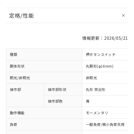
定格/性能
情報更新：2026/05/21
種類
押ボタンスイッチ
胴体形状
丸胴形(φ16mm)
照光/非照光
非照光
操作部
操作部形状
丸形 突出形
操作部色
青
動作機能
モーメンタリ
負荷
一般負荷/微小負荷共用