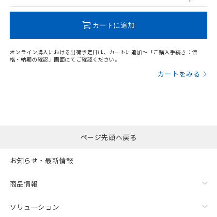
この製品のRoHS/REACH対応状況ページへ
カートに追加
オンライン購入における出荷予定日は、カートに追加～「ご購入手続き：価
格・納期の確認」画面にてご確認ください。
カートをみる
ページ先頭へ戻る
お知らせ・最新情報
商品情報
ソリューション