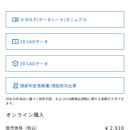
欄に対応日を記載しておりました。
No
No
Yes
既に当社にて対応品への在庫切替を完了
対応状況
対応予定月
※1
※2
していることから、特段のことがない限
り、2022年1月12日より割愛しておりま
カタログ/データシート/マニュアル
対応済み
す。
LR型式承認
DNV型式承認
BV型式承認
KR型式承
（イギリス
（ノルウェー
（フランス
（韓国
船舶規格）
船舶規格）
船舶規格）
船舶規格
中国 RoHS
注意事項・凡例
2D CADデータ
No
No
No
No
中国 RoHS表
※1 ※2
3D CADデータ
この製品の規格認証/適合状況ページへ
Pb
Hg
Cd
Cr(VI)
その他の認証はこちらのページからご検索ください
該非判定見解書/項目別対比表
O
O
O
O
日本の外為法に基づく該非判定、およびEAR再輸出規制に関する見解が入手でき
ます。
"対応済み"や非含有の記載がされた商品であっても、流通
在庫等で未対応品が混在する可能性があります。
オンライン購入
非含有品が必要な際は、弊社営業部門もしくは販売店へお
問い合わせください。
¥ 2,910
販売価格（税込）