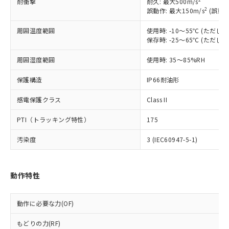
耐衝撃
耐久: 最大500m/s
ご利用ください。
定はありません。
2
誤動作: 最大150m/s
(誤動作
調査・確認中：EU RoHS指令（10物質）の
本サービスは、当社制御機器事業取扱
※1 中国RoHS○×表
非含有の対応状況を調査中または確認中の
周囲温度範囲
使用時: -10～55℃ (ただ
商品の当社在庫状況および標準価格
商品です。
保存時: -25～65℃ (ただ
(税抜)を提供させていただくもので
「○」：最大均質材料含有率が中国RoHSの
非該当品：ライセンス料など無形物で、有
す。
基準値以下であることを示します。
害物質有無と関係のない商品です。
周囲湿度範囲
使用時: 35～85%RH
当社制御機器事業取扱商品の中には、
「×」：最大均質材料含有率が中国RoHSの
仕入先様の事情により、非含有部品として
本サービスの対象外となる商品もある
基準値を超えていることを示します。
保護構造
IP66耐油形
いたものが、含有品と判明した場合などや
当社は、これら貴社製品のうち、外国
ことをご了承ください。
「－」：未確認です。当社販売部門へお問
むを得ず変更することがあります。
為替および外国貿易法に定める商品
在庫状況および標準価格照会結果は、
感電保護クラス
Class II
い合わせください。
（以下｢規制貨物等」という）を輸出
記載している更新日時点での社内デー
*EU RoHS指令（10物質）：
または国外への提供する場合は、日本
記
タに基づき作成されるものであり、閲
説明
PTI（トラッキング特性）
175
鉛(Pb) 1000ppm以下、 水銀(Hg) 1000ppm以下、 カド
*中国RoHS10物質の基準値 (GB/T26572)：
国政府の輸出許可(または役務取引許
号
覧された時点での実際の在庫および標
ミウム(Cd) 100ppm以下、
Pb(鉛) :1000ppm、 Hg(水銀) : 1000ppm、 Cd(カドミウ
可)を取得するなどの必要な手続きを
六価クロム(Cr(Ⅵ)) 1000ppm以下、ポリ臭化ビフェニル
ム) : 100ppm、
汚染度
準価格とは異なる場合があることをご
3 (IEC60947-5-1)
類(PBB) 1000ppm以下、ポリ臭化ジフェニルエーテル類
Cr(Ⅵ)(六価クロム) : 1000ppm、 PBBs(ポリ臭化ビフェ
とります。
了承ください。
(PBDE) 1000ppm以下、フタル酸ビス(2-エチルヘキシ
○
一定数以上の在庫あり
ニル類) : 1000ppm、 PBDEs(ポリ臭化ジフェニルエーテ
当社は規制貨物を破棄する場合は、完
ル) (DEHP)(別名：DOP) 1000ppm以下、フタル酸ブチ
正式な納期状況および標準価格はお客
ル類) : 1000ppm、
ルベンジル（BBP） 1000ppm以下、フタル酸ジブチル
全に破砕するなど、違法に輸出されな
DBP(フタル酸ジブチル) : 1000ppm、 DIBP(フタル酸ジ
様のお取引先、またはお客様担当のオ
動作特性
（DBP） 1000ppm以下、フタル酸ジイソブチル
イソブチル) : 1000ppm、 BBP(フタル酸ブチルベンジ
△
一定数には満たないが在庫あり
いよう必要な手段を講じます。
ムロン制御機器販売店・当社販売員に
(DIBP) 1000ppm以下
ル) : 1000ppm、
当社は貴社製品を、核兵器、ミサイ
但し、RoHS指令で産業用監視および制御機器に対する
DEHP(フタル酸ビス(2-エチルヘキシル)) : 1000ppm
ご相談ください。
適用除外項目は除く。
ル、化学兵器、生物兵器またはその他
－
在庫なし(最新の在庫状況につ
動作に必要な力(OF)
オムロン制御機器販売店や当社販売拠
フタル酸エステル類の４物質については閾値を超える意
武器並びにこれらの製造装置等に一切
いては、お客様のお取引先、ま
図的な使用がないことを確認しています。
点は「
販売ネットワーク
」をご確認
※2 環境保護使用期限
使用いたしません。
もどりの力(RF)
たはお客様担当のオムロン制御
ください。