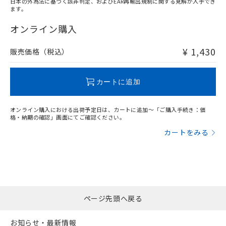
日本の外為法に基づく該非判定、およびEAR再輸出規制に関する見解が入手でき
ます。
"対応済み"や非含有の記載がされた商品であっても、流通
在庫等で未対応品が混在する可能性があります。
オンライン購入
非含有品が必要な際は、弊社営業部門もしくは販売店へお
問い合わせください。
¥ 1,430
販売価格（税込）
この製品のRoHS/REACH対応状況ページへ
カートに追加
オンライン購入における出荷予定日は、カートに追加～「ご購入手続き：価
格・納期の確認」画面にてご確認ください。
カートをみる
ページ先頭へ戻る
お知らせ・最新情報