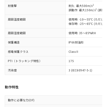
商品です。
2
耐衝撃
対応予定なし：EU RoHS指令（10物質）の
耐久: 最大500m/s
以下の条件をお読みいただき、同意のうえ
2
誤動作: 最大150m/s
(誤動作
非含有に非対応の商品で、対応品を出す予
ご利用ください。
定はありません。
周囲温度範囲
使用時: -10～55℃ (ただ
調査・確認中：EU RoHS指令（10物質）の
本サービスは、当社制御機器事業取扱
保存時: -25～65℃ (ただ
※1 中国RoHS○×表
非含有の対応状況を調査中または確認中の
商品の当社在庫状況および標準価格
商品です。
周囲湿度範囲
使用時: 35～85%RH
(税抜)を提供させていただくもので
「○」：最大均質材料含有率が中国RoHSの
非該当品：ライセンス料など無形物で、有
す。
基準値以下であることを示します。
害物質有無と関係のない商品です。
保護構造
IP66耐油形
当社制御機器事業取扱商品の中には、
「×」：最大均質材料含有率が中国RoHSの
仕入先様の事情により、非含有部品として
本サービスの対象外となる商品もある
基準値を超えていることを示します。
いたものが、含有品と判明した場合などや
感電保護クラス
Class II
当社は、これら貴社製品のうち、外国
ことをご了承ください。
「－」：未確認です。当社販売部門へお問
むを得ず変更することがあります。
為替および外国貿易法に定める商品
在庫状況および標準価格照会結果は、
い合わせください。
PTI（トラッキング特性）
175
（以下｢規制貨物等」という）を輸出
記載している更新日時点での社内デー
*EU RoHS指令（10物質）：
または国外への提供する場合は、日本
記
タに基づき作成されるものであり、閲
説明
鉛(Pb) 1000ppm以下、 水銀(Hg) 1000ppm以下、 カド
汚染度
3 (IEC60947-5-1)
*中国RoHS10物質の基準値 (GB/T26572)：
国政府の輸出許可(または役務取引許
号
覧された時点での実際の在庫および標
ミウム(Cd) 100ppm以下、
Pb(鉛) :1000ppm、 Hg(水銀) : 1000ppm、 Cd(カドミウ
可)を取得するなどの必要な手続きを
六価クロム(Cr(Ⅵ)) 1000ppm以下、ポリ臭化ビフェニル
ム) : 100ppm、
準価格とは異なる場合があることをご
類(PBB) 1000ppm以下、ポリ臭化ジフェニルエーテル類
Cr(Ⅵ)(六価クロム) : 1000ppm、 PBBs(ポリ臭化ビフェ
とります。
了承ください。
(PBDE) 1000ppm以下、フタル酸ビス(2-エチルヘキシ
○
一定数以上の在庫あり
ニル類) : 1000ppm、 PBDEs(ポリ臭化ジフェニルエーテ
動作特性
当社は規制貨物を破棄する場合は、完
ル) (DEHP)(別名：DOP) 1000ppm以下、フタル酸ブチ
正式な納期状況および標準価格はお客
ル類) : 1000ppm、
ルベンジル（BBP） 1000ppm以下、フタル酸ジブチル
全に破砕するなど、違法に輸出されな
DBP(フタル酸ジブチル) : 1000ppm、 DIBP(フタル酸ジ
様のお取引先、またはお客様担当のオ
（DBP） 1000ppm以下、フタル酸ジイソブチル
イソブチル) : 1000ppm、 BBP(フタル酸ブチルベンジ
△
一定数には満たないが在庫あり
いよう必要な手段を講じます。
ムロン制御機器販売店・当社販売員に
(DIBP) 1000ppm以下
ル) : 1000ppm、
動作に必要な力(OF)
当社は貴社製品を、核兵器、ミサイ
但し、RoHS指令で産業用監視および制御機器に対する
DEHP(フタル酸ビス(2-エチルヘキシル)) : 1000ppm
ご相談ください。
適用除外項目は除く。