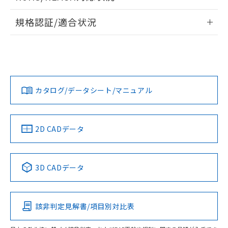
ドすることができます。
物質の対応では、対応完了までの期間は出
情報更新：2026/7/29
荷製品に未対応品が混在することから備考
規格認証/適合状況
欄に対応日を記載しておりました。
ログイン/会員登録
EU RoHS
注意事項・凡例
既に当社にて対応品への在庫切替を完了
UL認証
CSA認証
CEマーキング
していることから、特段のことがない限
り、2022年1月12日より割愛しておりま
No
No
Yes
対応状況
す。
対応予定月
※1
※2
ダウンロードデータをご利用いただく前に、以下を必ずお読
みください。
カタログ/データシート/マニュアル
対応済み
ソフトウェアの使用条件
LR型式承認
DNV型式承認
BV型式承認
KR型式承
（イギリス
（ノルウェー
（フランス
（韓国
船舶規格）
船舶規格）
船舶規格）
船舶規格
中国 RoHS
注意事項・凡例
2D CADデータ
No
No
No
No
中国 RoHS表
※1 ※2
3D CADデータ
この製品の規格認証/適合状況ページへ
Pb
Hg
Cd
Cr(VI)
その他の認証はこちらのページからご検索ください
該非判定見解書/項目別対比表
O
O
O
O