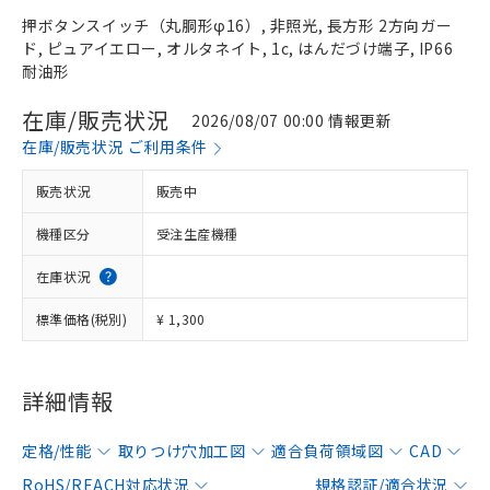
押ボタンスイッチ（丸胴形φ16）, 非照光, 長方形 2方向ガー
ド, ピュアイエロー, オルタネイト, 1c, はんだづけ端子, IP66
耐油形
在庫/販売状況
2026/08/07 00:00 情報更新
在庫/販売状況 ご利用条件
販売状況
販売中
機種区分
受注生産機種
在庫状況
標準価格(税別)
¥ 1,300
詳細情報
定格/性能
取りつけ穴加工図
適合負荷領域図
CAD
RoHS/REACH対応状況
規格認証/適合状況