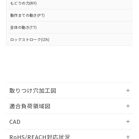
ル、化学兵器、生物兵器またはその他
－
在庫なし(最新の在庫状況につ
オムロン制御機器販売店や当社販売拠
もどりの力(RF)
フタル酸エステル類の４物質については閾値を超える意
武器並びにこれらの製造装置等に一切
いては、お客様のお取引先、ま
図的な使用がないことを確認しています。
点は「
販売ネットワーク
」をご確認
※2 環境保護使用期限
使用いたしません。
たはお客様担当のオムロン制御
ください。
動作までの動き(PT)
当社は、貴社製品を第三者に販売する
機器販売店・当社販売員にご確
在庫状況および標準価格結果を当社の
※2 対応予定月
「ｅ」：有害物質（10物質）のすべてが基
場合は、上記1、2および3の内容を当
認ください)
全体の動き(TT)
事前の承諾なく第三者に漏洩または開
準値以下であることを示します。
該第三者に通知します。また当社は、
示しないようお願いします。
部品在庫の切り替え状況などにより、予定
「10」：通常の使用状況下において有害物
販売先および販売に係わる関係者が違
ロックストローク(LTA)
マイパーツ機能（部品リスト作成サー
空
受注生産機種、また在庫状況の
月が前後することがあります。
質が外部に漏えいし、環境に深刻な影響を
法に輸出するおそれがある場合は、取
ビス）をご利用いただくには、I-Web
白
情報を公開していない機種
及ぼさない年数を意味します。
り引きをいたしません。
メンバーズにご登録されている必要が
「－」：未確認です。当社販売部門へお問
あります。
い合わせください。
お客様が当ウェブサイト上で当社にご
※3 非含有証明書ダウンロード
登録された部品リストについて、当社
および当社の共同利用者が、当社の製
下記の非含有証明書をダウンロードするこ
品・サービスに関するお客様との取
取りつけ穴加工図
とができます。
合意する
キャンセル
引・商談に必要な範囲で利用すること
をご了承ください。
情報更新：2026/05/21
EU RoHS指令（10物質）の非含有証明書
適合負荷領域図
※当社の共同利用者とは、
"個人情報
51物質の非含有証明書（当社基準）
の共同利用に関して"
の「1.共同利
※本証明書は発行日時点で非含有を証明す
情報更新：2026/05/21
用者の範囲」に記載されている法人を
CAD
るもので、過去に遡って非含有を証明する
指します。
ものではありません。
ログイン/会員登録いただくと、CADデータをダウンロー
RoHS/REACH対応状況
また、RoHS指令のフタル酸エステル類４