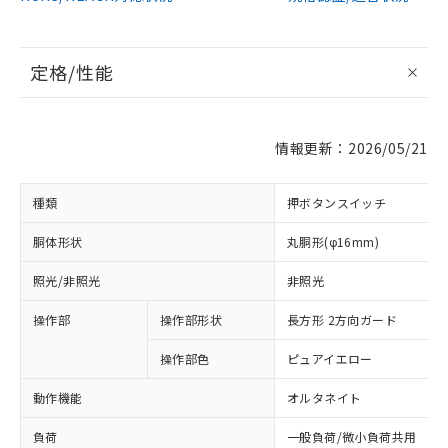
定格/性能
情報更新：2026/05/21
種類
押ボタンスイッチ
胴体形状
丸胴形(φ16mm)
照光/非照光
非照光
操作部
操作部形状
長方形 2方向ガード
操作部色
ピュアイエロー
動作機能
オルタネイト
負荷
一般負荷/微小負荷共用