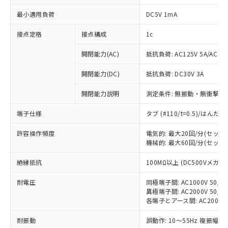
最小適用負荷
DC5V 1mA
接点定格
接点構成
1c
開閉能力(AC)
抵抗負荷: AC125V 5A/AC250
開閉能力(DC)
抵抗負荷: DC30V 3A
開閉能力説明
測定条件: 無振動・無衝撃状態
端子仕様
タブ (#110/t=0.5)/はん
許容操作頻度
電気的: 最大20回/分(セッ
機械的: 最大60回/分(セッ
※1 対応状況
絶縁抵抗
100MΩ以上 (DC500Vメガ)
対応済み：EU RoHS指令（10物質）の
耐電圧
同極端子間: AC1000V 50/60
非含有に対応した製品が提供可能な商品で
異極端子間: AC2000V 50/60
す。
各端子とアース間: AC2000V 5
対応予定：EU RoHS指令（10物質）の非含
ご利用条件
有に対応した製品に切り替える予定のある
耐振動
誤動作: 10～55Hz 複振幅 1