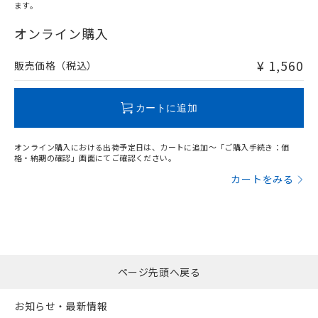
ます。
"対応済み"や非含有の記載がされた商品であっても、流通
在庫等で未対応品が混在する可能性があります。
オンライン購入
非含有品が必要な際は、弊社営業部門もしくは販売店へお
問い合わせください。
¥ 1,560
販売価格（税込）
この製品のRoHS/REACH対応状況ページへ
カートに追加
オンライン購入における出荷予定日は、カートに追加～「ご購入手続き：価
格・納期の確認」画面にてご確認ください。
カートをみる
ページ先頭へ戻る
お知らせ・最新情報