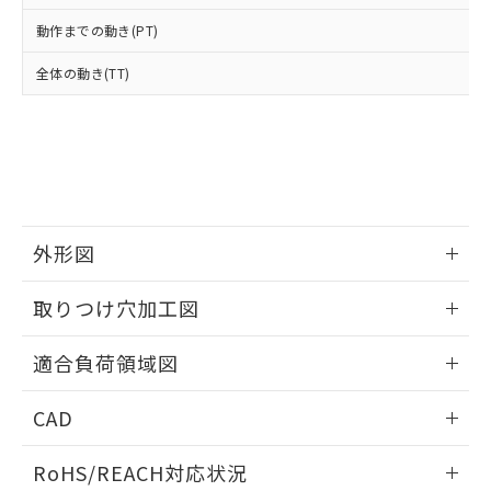
オムロン制御機器販売店や当社販売拠
フタル酸エステル類の４物質については閾値を超える意
武器並びにこれらの製造装置等に一切
いては、お客様のお取引先、ま
図的な使用がないことを確認しています。
点は「
販売ネットワーク
」をご確認
動作までの動き(PT)
※2 環境保護使用期限
使用いたしません。
たはお客様担当のオムロン制御
ください。
当社は、貴社製品を第三者に販売する
機器販売店・当社販売員にご確
在庫状況および標準価格結果を当社の
全体の動き(TT)
※2 対応予定月
「ｅ」：有害物質（10物質）のすべてが基
場合は、上記1、2および3の内容を当
認ください)
事前の承諾なく第三者に漏洩または開
準値以下であることを示します。
該第三者に通知します。また当社は、
示しないようお願いします。
部品在庫の切り替え状況などにより、予定
「10」：通常の使用状況下において有害物
販売先および販売に係わる関係者が違
マイパーツ機能（部品リスト作成サー
空
受注生産機種、また在庫状況の
月が前後することがあります。
質が外部に漏えいし、環境に深刻な影響を
法に輸出するおそれがある場合は、取
ビス）をご利用いただくには、I-Web
白
情報を公開していない機種
及ぼさない年数を意味します。
り引きをいたしません。
メンバーズにご登録されている必要が
「－」：未確認です。当社販売部門へお問
あります。
い合わせください。
お客様が当ウェブサイト上で当社にご
※3 非含有証明書ダウンロード
外形図
登録された部品リストについて、当社
および当社の共同利用者が、当社の製
下記の非含有証明書をダウンロードするこ
情報更新：2026/05/21
品・サービスに関するお客様との取
取りつけ穴加工図
とができます。
合意する
キャンセル
引・商談に必要な範囲で利用すること
をご了承ください。
情報更新：2026/05/21
適合負荷領域図
EU RoHS指令（10物質）の非含有証明書
※当社の共同利用者とは、
"個人情報
51物質の非含有証明書（当社基準）
の共同利用に関して"
の「1.共同利
情報更新：2026/05/21
※本証明書は発行日時点で非含有を証明す
CAD
用者の範囲」に記載されている法人を
るもので、過去に遡って非含有を証明する
指します。
ものではありません。
ログイン/会員登録いただくと、CADデータをダウンロー
RoHS/REACH対応状況
また、RoHS指令のフタル酸エステル類４
ドすることができます。