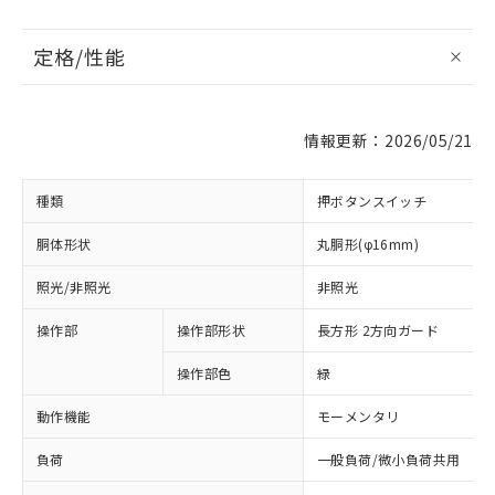
定格/性能
情報更新：2026/05/21
種類
押ボタンスイッチ
胴体形状
丸胴形(φ16mm)
照光/非照光
非照光
操作部
操作部形状
長方形 2方向ガード
操作部色
緑
動作機能
モーメンタリ
負荷
一般負荷/微小負荷共用