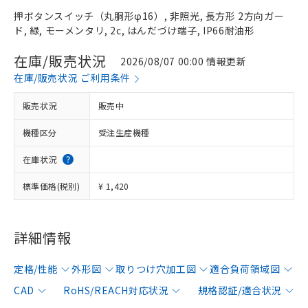
押ボタンスイッチ（丸胴形φ16）, 非照光, 長方形 2方向ガー
ド, 緑, モーメンタリ, 2c, はんだづけ端子, IP66耐油形
在庫/販売状況
2026/08/07 00:00 情報更新
在庫/販売状況 ご利用条件
販売状況
販売中
機種区分
受注生産機種
在庫状況
標準価格(税別)
¥ 1,420
詳細情報
定格/性能
外形図
取りつけ穴加工図
適合負荷領域図
CAD
RoHS/REACH対応状況
規格認証/適合状況