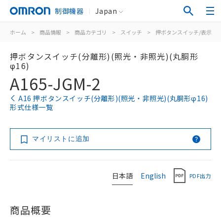
制御機器
Japan
ホーム
>
商品情報
>
商品カテゴリ
>
スイッチ
>
押ボタンスイッチ/表示灯
押ボタンスイッチ(分離形)(照光・非照光)(丸胴形
φ16)
A165-JGM-2
A16 押ボタンスイッチ(分離形)(照光・非照光)(丸胴形φ16)
形式仕様一覧
マイリストに追加
日本語
English
PDF出力
商品概要