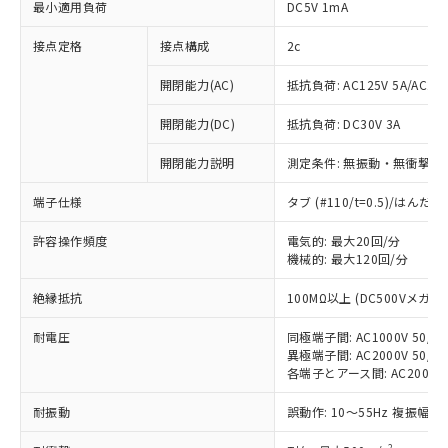
最小適用負荷
DC5V 1mA
接点定格
接点構成
2c
開閉能力(AC)
抵抗負荷: AC125V 5A/AC250
開閉能力(DC)
抵抗負荷: DC30V 3A
開閉能力説明
測定条件: 無振動・無衝撃状態
端子仕様
タブ (#110/t=0.5)/はん
許容操作頻度
電気的: 最大20回/分
機械的: 最大120回/分
※1 対応状況
絶縁抵抗
100MΩ以上 (DC500Vメガ)
耐電圧
同極端子間: AC1000V 50/60
対応済み：EU RoHS指令（10物質）の
異極端子間: AC2000V 50/60
非含有に対応した製品が提供可能な商品で
各端子とアース間: AC2000V 5
す。
対応予定：EU RoHS指令（10物質）の非含
耐振動
誤動作: 10～55Hz 複振幅 1
ご利用条件
有に対応した製品に切り替える予定のある
商品です。
2