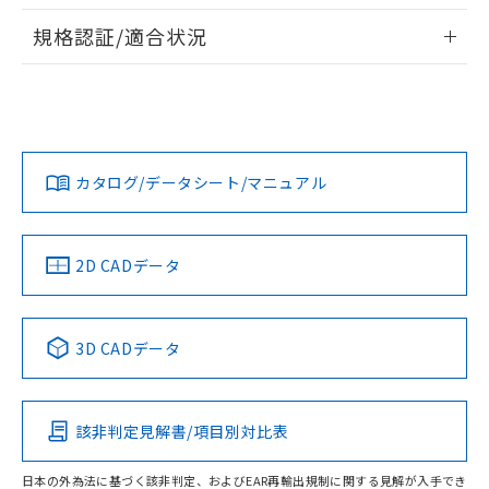
物質の対応では、対応完了までの期間は出
情報更新：2026/7/29
荷製品に未対応品が混在することから備考
規格認証/適合状況
欄に対応日を記載しておりました。
ログイン/会員登録
EU RoHS
注意事項・凡例
既に当社にて対応品への在庫切替を完了
UL認証
CSA認証
CEマーキング
していることから、特段のことがない限
り、2022年1月12日より割愛しておりま
No
No
Yes
対応状況
対応予定月
※1
※2
す。
ダウンロードデータをご利用いただく前に、以下を必ずお読
みください。
カタログ/データシート/マニュアル
対応済み
ソフトウェアの使用条件
LR型式承認
DNV型式承認
BV型式承認
KR型式承
（イギリス
（ノルウェー
（フランス
（韓国
船舶規格）
船舶規格）
船舶規格）
船舶規格
中国 RoHS
注意事項・凡例
2D CADデータ
No
No
No
No
中国 RoHS表
※1 ※2
3D CADデータ
この製品の規格認証/適合状況ページへ
Pb
Hg
Cd
Cr(VI)
その他の認証はこちらのページからご検索ください
該非判定見解書/項目別対比表
O
O
O
O
日本の外為法に基づく該非判定、およびEAR再輸出規制に関する見解が入手でき