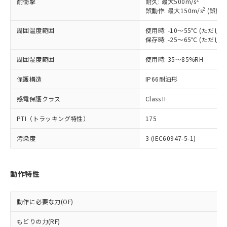
耐衝撃
耐久: 最大500m/s
対応予定なし：EU RoHS指令（10物質）の
2
誤動作: 最大150m/s
(誤動作
以下の条件をお読みいただき、同意のうえ
非含有に非対応の商品で、対応品を出す予
ご利用ください。
周囲温度範囲
使用時: -10～55℃ (ただ
定はありません。
保存時: -25～65℃ (ただ
調査・確認中：EU RoHS指令（10物質）の
本サービスは、当社制御機器事業取扱
※1 中国RoHS○×表
非含有の対応状況を調査中または確認中の
商品の当社在庫状況および標準価格
周囲湿度範囲
使用時: 35～85%RH
商品です。
(税抜)を提供させていただくもので
「○」：最大均質材料含有率が中国RoHSの
非該当品：ライセンス料など無形物で、有
す。
保護構造
IP66耐油形
基準値以下であることを示します。
害物質有無と関係のない商品です。
当社制御機器事業取扱商品の中には、
「×」：最大均質材料含有率が中国RoHSの
仕入先様の事情により、非含有部品として
感電保護クラス
Class II
本サービスの対象外となる商品もある
基準値を超えていることを示します。
いたものが、含有品と判明した場合などや
当社は、これら貴社製品のうち、外国
ことをご了承ください。
「－」：未確認です。当社販売部門へお問
むを得ず変更することがあります。
為替および外国貿易法に定める商品
PTI（トラッキング特性）
175
在庫状況および標準価格照会結果は、
い合わせください。
（以下｢規制貨物等」という）を輸出
記載している更新日時点での社内デー
汚染度
*EU RoHS指令（10物質）：
3 (IEC60947-5-1)
または国外への提供する場合は、日本
記
タに基づき作成されるものであり、閲
説明
鉛(Pb) 1000ppm以下、 水銀(Hg) 1000ppm以下、 カド
*中国RoHS10物質の基準値 (GB/T26572)：
国政府の輸出許可(または役務取引許
号
覧された時点での実際の在庫および標
ミウム(Cd) 100ppm以下、
Pb(鉛) :1000ppm、 Hg(水銀) : 1000ppm、 Cd(カドミウ
可)を取得するなどの必要な手続きを
六価クロム(Cr(Ⅵ)) 1000ppm以下、ポリ臭化ビフェニル
ム) : 100ppm、
準価格とは異なる場合があることをご
類(PBB) 1000ppm以下、ポリ臭化ジフェニルエーテル類
Cr(Ⅵ)(六価クロム) : 1000ppm、 PBBs(ポリ臭化ビフェ
とります。
動作特性
了承ください。
(PBDE) 1000ppm以下、フタル酸ビス(2-エチルヘキシ
○
一定数以上の在庫あり
ニル類) : 1000ppm、 PBDEs(ポリ臭化ジフェニルエーテ
当社は規制貨物を破棄する場合は、完
ル) (DEHP)(別名：DOP) 1000ppm以下、フタル酸ブチ
正式な納期状況および標準価格はお客
ル類) : 1000ppm、
ルベンジル（BBP） 1000ppm以下、フタル酸ジブチル
全に破砕するなど、違法に輸出されな
DBP(フタル酸ジブチル) : 1000ppm、 DIBP(フタル酸ジ
様のお取引先、またはお客様担当のオ
（DBP） 1000ppm以下、フタル酸ジイソブチル
イソブチル) : 1000ppm、 BBP(フタル酸ブチルベンジ
動作に必要な力(OF)
△
一定数には満たないが在庫あり
いよう必要な手段を講じます。
ムロン制御機器販売店・当社販売員に
(DIBP) 1000ppm以下
ル) : 1000ppm、
当社は貴社製品を、核兵器、ミサイ
但し、RoHS指令で産業用監視および制御機器に対する
DEHP(フタル酸ビス(2-エチルヘキシル)) : 1000ppm
ご相談ください。
もどりの力(RF)
適用除外項目は除く。
ル、化学兵器、生物兵器またはその他
－
在庫なし(最新の在庫状況につ