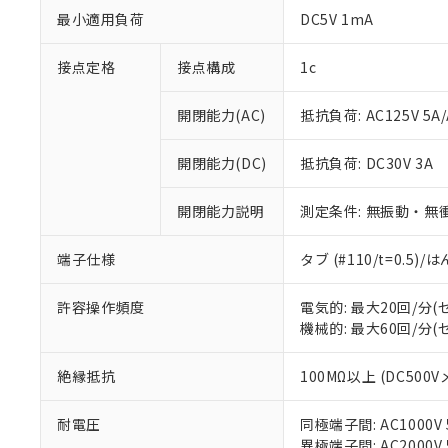
最小適用負荷
DC5V 1mA
接点定格
接点構成
1c
開閉能力(AC)
抵抗負荷: AC125V 5A/
開閉能力(DC)
抵抗負荷: DC30V 3A
※1 対応状況
開閉能力説明
測定条件: 無振動・無衝
対応済み：EU
対応予定：EU R
端子仕様
タブ (#110/t=0.5
対応予定なし：EU
調査・確認中：EU
ご利用条件
非該当品：ライセ
許容操作頻度
電気的: 最大20回/分
※1 中国RoHS
仕入先様の事情に
機械的: 最大60回/分
があります。
以下の条件をお読
「○」：最大均質
絶縁抵抗
100MΩ以上 (DC500V
「×」：最大均質
本サービスは
当社は、これ
*EU RoHS指令（10物
「－」：未確認で
鉛(Pb) 1000ppm以下、
くものです。
う）を輸出ま
記
説明
六価クロム(Cr(Ⅵ)) 1
耐電圧
同極端子間: AC1000V 5
当社制御機器
などの必要な
フタル酸ビス(2-エチルヘ
号
異極端子間: AC2000V 5
*中国RoHS10物質の基準値 