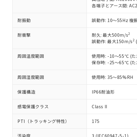
ル（DBP） 1000ppm
在庫状況およ
当社は規制貨
Pb(鉛) :1000ppm、 Hg
各端子とアース間: AC200
但し、RoHS指令で産
のであり、閲
ます。
Cr(Ⅵ)(六価クロム) : 
フタル酸エステル類の４
○
一定数以
DBP(フタル酸ジブチル) :
い。
当社は貴社製
DEHP(フタル酸ビス(2-エ
耐振動
誤動作: 10～55Hz 複
正式な納期状
置等に一切使
当社販売員に
※2 対応予定月
△
一定数に
当社は、貴社
オムロン制御
また当社は、
2
耐衝撃
耐久: 最大500m/s
※2 環境保護使
在庫状況およ
部品在庫の切り替
たしません。
2
誤動作: 最大150m/s
－
在庫なし
す。
「ｅ」：有害物質
機器販売
マイパーツ機
「10」：通常の
周囲温度範囲
使用時: -10～55℃
ている必要が
味します。
保存時: -25～65℃
空
受注生産
お客様が当ウ
※3 非含有証明
「－」：未確認で
白
が、当社の製
周囲湿度範囲
使用時: 35～85%RH
さい。
下記の非含有証明
※当社の共同
いる法人を指
保護構造
IP66耐油形
EU RoHS指令（
51物質の非含有証
※本証明書は発行
感電保護クラス
Class II
また、RoHS指
混在することから
PTI（トラッキング特性）
175
既に当社にて対応
り割愛しておりま
汚染度
3 (IEC60947-5-1)