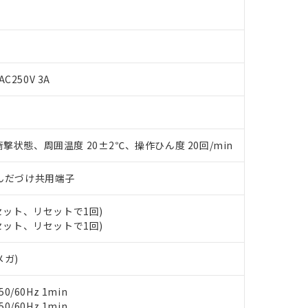
AC250V 3A
撃状態、周囲温度 20±2℃、操作ひん度 20回/min
 RoHS指令（10物質）の非含有に対応した製品が提供可能な商品です
oHS指令（10物質）の非含有に対応した製品に切り替える予定のある
)/はんだづけ共用端子
 RoHS指令（10物質）の非含有に非対応の商品で、対応品を出す予
 RoHS指令（10物質）の非含有の対応状況を調査中または確認中の
ンス料など無形物で、有害物質有無と関係のない商品です。
(セット、リセットで1回)
○×表
より、非含有部品としていたものが、含有品と判明した場合などやむ
(セット、リセットで1回)
みいただき、同意のうえご利用ください。
材料含有率が中国RoHSの基準値以下であることを示します。
メガ)
材料含有率が中国RoHSの基準値を超えていることを示します。
、当社制御機器事業取扱商品の当社在庫状況および標準価格(税抜)
ら貴社製品のうち、外国為替および外国貿易法に定める商品（以下｢
質）：
す。当社販売部門へお問い合わせください。
 水銀(Hg) 1000ppm以下、 カドミウム(Cd) 100ppm以下、
たは国外への提供する場合は、日本国政府の輸出許可(または役務取
000ppm以下、ポリ臭化ビフェニル類(PBB) 1000ppm以下、ポリ臭化ジフェニルエーテル類(P
0/60Hz 1min
事業取扱商品の中には、本サービスの対象外となる商品もあること
手続きをとります。
キシル) (DEHP)(別名：DOP) 1000ppm以下、フタル酸ブチルベンジル（BBP） 100
0/60Hz 1min
(GB/T26572)：