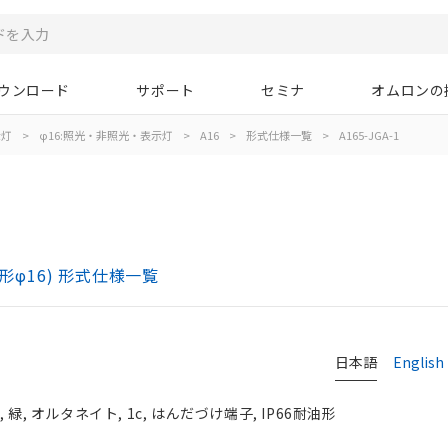
ウンロード
サポート
セミナ
オムロンの
示灯
>
φ16:照光・非照光・表示灯
>
A16
>
形式仕様一覧
>
A165-JGA-1
)
形φ16) 形式仕様一覧
日本語
English
, オルタネイト, 1c, はんだづけ端子, IP66耐油形