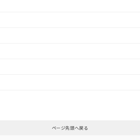
情報更新：2
情報更新：2
ードすることができます。
情報更新：
ログイン/会員登録
CCC認証
電波法
みください。
Yes
N/A
非含有証明書
※3
ページ先頭へ戻る
ダウンロードはこちら