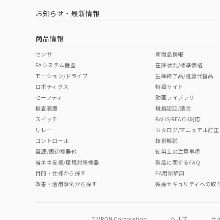
LR型式承認
DNV型式承認
BV型式承認
KR
（イギリス
（ノルウェー
（フランス
（
お知らせ・最新情報
中国 RoHS
注意事項・凡例
船舶規格）
船舶規格）
船舶規格）
船
商品情報
No
No
No
No
中国 RoHS表
※1 ※2
センサ
新商品情報
FAシステム機器
在庫状況/標準価格
Pb
Hg
Cd
Cr(V
モーション/ドライブ
生産終了品/推奨代替品
ロボティクス
特設サイト
セーフティ
動画ライブラリ
検査装置
規格認証/適合
O
O
O
O
スイッチ
RoHS/REACH対応
リレー
カタログ/マニュアル訂正
コントロール
技術解説
"対応済み"や非含有の記載がされた商品であっても、流通
電源/周辺機器他
使用上の注意事項
非含有品が必要な際は、弊社営業部門もしくは販売店へお
省エネ支援/環境対策機器
製品に関するFAQ
目的・仕様から探す
FA用語辞典
改善・活用事例から探す
製品セキュリティへの取
OMRON Corporation
ヘルプ
サ