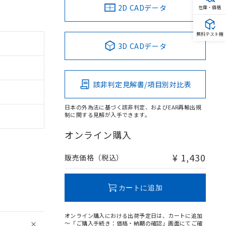
2D CADデータ
在庫・価格
無料テスト機
3D CADデータ
該非判定見解書/項目別対比表
日本の外為法に基づく該非判定、およびEAR再輸出規
制に関する見解が入手できます。
オンライン購入
¥ 1,430
販売価格（税込）
カートに追加
オンライン購入における出荷予定日は、カートに追加
～「ご購入手続き：価格・納期の確認」画面にてご確