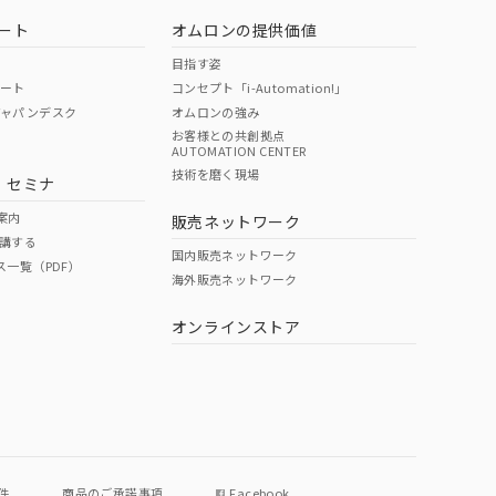
ート
オムロンの提供価値
目指す姿
ポート
コンセプト「i-Automation!」
ジャパンデスク
オムロンの強み
お客様との共創拠点
AUTOMATION CENTER
DIBP
BBP
DEHP
環境保護
技術を磨く現場
・セミナ
状況ページへ
使用期限
検索ください
案内
販売ネットワーク
講する
O
O
O
e
国内販売ネットワーク
ス一覧（PDF）
海外販売ネットワーク
オンラインストア
状況ページへ
件
商品のご承諾事項
Facebook