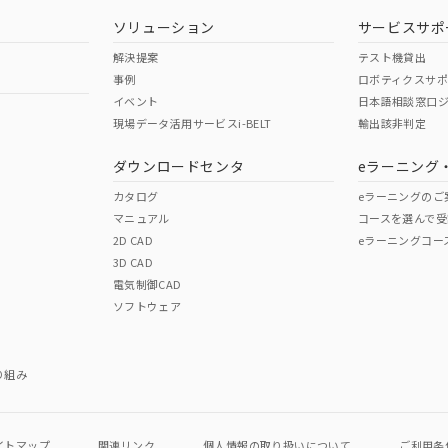
型式承認
NK型式承認
ABS型式承認
韓国
（日本
（アメリカ
ソリューション
サービスサポ
舶規格）
船舶規格）
船舶規格）
解決提案
テスト機貸出
事例
ロボティクスサ
No
No
イベント
日本語相談窓口
現場データ活用サービスi-BELT
輸出該非判定
I)
PBBs
PBDEs
DBP
ダウンロードセンタ
eラーニング
この製品の規格認証/適合
その他の認証はこちらのページからご
カタログ
eラーニングのご
マニュアル
コースを選んで受
O
O
O
2D CAD
eラーニングコー
3D CAD
電気制御CAD
在庫等で未対応品が混在する可能性があります。
ソフトウェア
問い合わせください。
この製品のRoHS/REACH対応
り組み
イトマップ
関連リンク
個人情報の
取り扱いについて
ご利用条