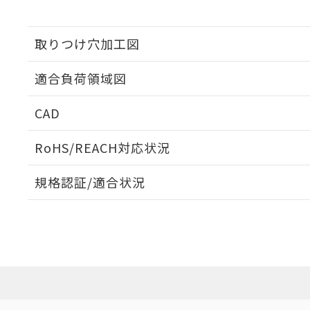
取りつけ穴加工図
適合負荷領域図
CAD
ログイン/会員登録いただくと、CADデータをダウンロ
RoHS/REACH対応状況
規格認証/適合状況
EU RoHS
注意事項・凡例
UL認証
CSA認証
CEマーキング
ダウンロードデータをご利用いただく前に、以下を必ずお読
No
No
Yes
対応状況
対応予定月
※1
※2
ソフトウェアの使用条件
対応済み