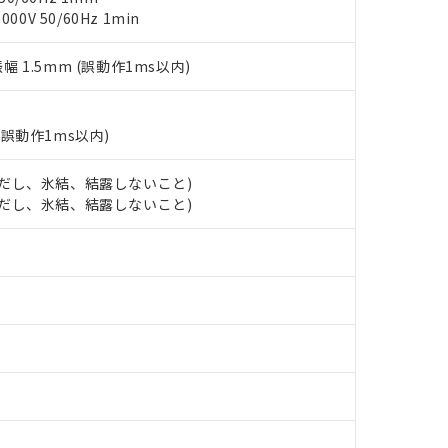
以下、フタル酸ジイソブチル (DIBP) 1000ppm以下
び標準価格照会結果は、記載している更新日時点での社内データに
物を破棄する場合は、完全に破砕するなど、違法に輸出されないよ
(水銀) : 1000ppm、 Cd(カドミウム) : 100ppm、
0V 50/60Hz 1min
業用監視および制御機器に対する適用除外項目は除く。
覧された時点での実際の在庫および標準価格とは異なる場合がある
1000ppm、 PBBs(ポリ臭化ビフェニル類) : 1000ppm、 PBDEs(ポリ臭化ジフェニルエーテル類
物質については閾値を超える意図的な使用がないことを確認しています。
上の在庫あり
 1000ppm、 DIBP(フタル酸ジイソブチル) : 1000ppm、 BBP(フタル酸ブチルベンジル) :
品を、核兵器、ミサイル、化学兵器、生物兵器またはその他武器並
チルヘキシル)) : 1000ppm
振幅 1.5mm (誤動作1ms以内)
況および標準価格はお客様のお取引先、またはお客様担当のオムロ
用いたしません。
ご相談ください。
は満たないが在庫あり
製品を第三者に販売する場合は、上記1、2および3の内容を当該第
機器販売店や当社販売拠点は「
販売ネットワーク
」をご確認くだ
販売先および販売に係わる関係者が違法に輸出するおそれがある場
用期限
び標準価格結果を当社の事前の承諾なく第三者に漏洩または開示し
え状況などにより、予定月が前後することがあります。
(誤動作1ms以内)
(最新の在庫状況については、お客様のお取引先、またはお客様担当
（10物質）のすべてが基準値以下であることを示します。
店・当社販売員にご確認ください)
能（部品リスト作成サービス）をご利用いただくには、I-Webメン
使用状況下において有害物質が外部に漏えいし、環境に深刻な影響を
 (ただし、氷結、結露しないこと)
あります。
 (ただし、氷結、結露しないこと)
機種、また在庫状況の情報を公開していない機種
ェブサイト上で当社にご登録された部品リストについて、当社およ
書ダウンロード
す。当社販売部門へお問い合わせください。
品・サービスに関するお客様との取引・商談に必要な範囲で利用す
合意する
キャンセル
書をダウンロードすることができます。
利用者とは、
"個人情報の共同利用に関して"
の「1.共同利用者の
します。
10物質）の非含有証明書
明書（当社基準）
日時点で非含有を証明するもので、過去に遡って非含有を証明するも
令のフタル酸エステル類４物質の対応では、対応完了までの期間は出
備考欄に対応日を記載しておりました。
品への在庫切替を完了していることから、特段のことがない限り、20
す。