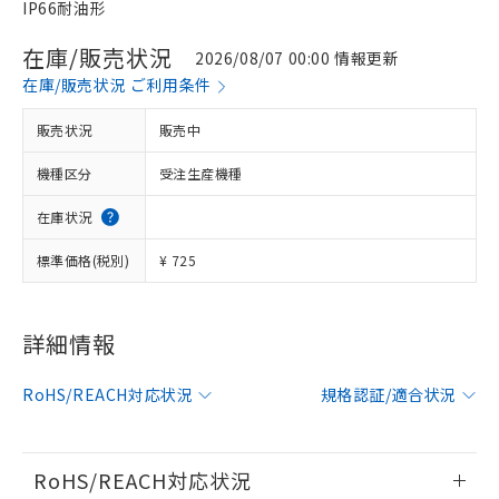
IP66耐油形
在庫/販売状況
2026/08/07 00:00 情報更新
在庫/販売状況 ご利用条件
販売状況
販売中
機種区分
受注生産機種
在庫状況
標準価格(税別)
¥ 725
※1 対応状況
詳細情報
対応済み：EU RoHS指令（10物質）の
RoHS/REACH対応状況
規格認証/適合状況
非含有に対応した製品が提供可能な商品で
す。
対応予定：EU RoHS指令（10物質）の非含
ご利用条件
有に対応した製品に切り替える予定のある
RoHS/REACH対応状況
商品です。