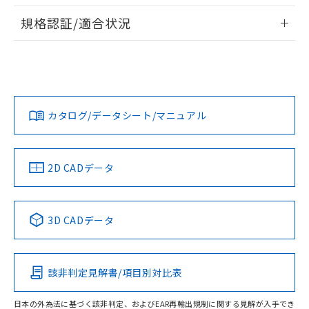
情報更新：2026/7/29
対応予定なし：EU RoHS指令（10物質）の
規格認証/適合状況
以下の条件をお読みいただき、同意のうえ
非含有に非対応の商品で、対応品を出す予
ご利用ください。
定はありません。
EU RoHS
注意事項・凡例
UL認証
CSA認証
CEマーキング
調査・確認中：EU RoHS指令（10物質）の
本サービスは、当社制御機器事業取扱
※1 中国RoHS○×表
非含有の対応状況を調査中または確認中の
商品の当社在庫状況および標準価格
No
No
N/A
商品です。
対応状況
対応予定月
※1
※2
(税抜)を提供させていただくもので
「○」：最大均質材料含有率が中国RoHSの
非該当品：ライセンス料など無形物で、有
す。
基準値以下であることを示します。
カタログ/データシート/マニュアル
害物質有無と関係のない商品です。
対応済み
当社制御機器事業取扱商品の中には、
「×」：最大均質材料含有率が中国RoHSの
仕入先様の事情により、非含有部品として
本サービスの対象外となる商品もある
LR型式承認
DNV型式承認
BV型式承認
KR型式承
基準値を超えていることを示します。
いたものが、含有品と判明した場合などや
当社は、これら貴社製品のうち、外国
（イギリス
（ノルウェー
（フランス
（韓国
ことをご了承ください。
「－」：未確認です。当社販売部門へお問
むを得ず変更することがあります。
為替および外国貿易法に定める商品
船舶規格）
船舶規格）
船舶規格）
船舶規格
中国 RoHS
注意事項・凡例
在庫状況および標準価格照会結果は、
2D CADデータ
い合わせください。
（以下｢規制貨物等」という）を輸出
記載している更新日時点での社内デー
No
*EU RoHS指令（10物質）：
No
No
No
または国外への提供する場合は、日本
記
タに基づき作成されるものであり、閲
説明
鉛(Pb) 1000ppm以下、 水銀(Hg) 1000ppm以下、 カド
*中国RoHS10物質の基準値 (GB/T26572)：
国政府の輸出許可(または役務取引許
号
覧された時点での実際の在庫および標
ミウム(Cd) 100ppm以下、
中国 RoHS表
※1 ※2
Pb(鉛) :1000ppm、 Hg(水銀) : 1000ppm、 Cd(カドミウ
可)を取得するなどの必要な手続きを
3D CADデータ
六価クロム(Cr(Ⅵ)) 1000ppm以下、ポリ臭化ビフェニル
ム) : 100ppm、
準価格とは異なる場合があることをご
類(PBB) 1000ppm以下、ポリ臭化ジフェニルエーテル類
Cr(Ⅵ)(六価クロム) : 1000ppm、 PBBs(ポリ臭化ビフェ
とります。
この製品の規格認証/適合状況ページへ
Pb
Hg
Cd
Cr(VI)
了承ください。
(PBDE) 1000ppm以下、フタル酸ビス(2-エチルヘキシ
○
一定数以上の在庫あり
ニル類) : 1000ppm、 PBDEs(ポリ臭化ジフェニルエーテ
当社は規制貨物を破棄する場合は、完
その他の認証はこちらのページからご検索ください
ル) (DEHP)(別名：DOP) 1000ppm以下、フタル酸ブチ
正式な納期状況および標準価格はお客
ル類) : 1000ppm、
ルベンジル（BBP） 1000ppm以下、フタル酸ジブチル
全に破砕するなど、違法に輸出されな
DBP(フタル酸ジブチル) : 1000ppm、 DIBP(フタル酸ジ
様のお取引先、またはお客様担当のオ
（DBP） 1000ppm以下、フタル酸ジイソブチル
該非判定見解書/項目別対比表
イソブチル) : 1000ppm、 BBP(フタル酸ブチルベンジ
△
一定数には満たないが在庫あり
O
O
O
O
いよう必要な手段を講じます。
ムロン制御機器販売店・当社販売員に
(DIBP) 1000ppm以下
ル) : 1000ppm、
当社は貴社製品を、核兵器、ミサイ
但し、RoHS指令で産業用監視および制御機器に対する
DEHP(フタル酸ビス(2-エチルヘキシル)) : 1000ppm
ご相談ください。
適用除外項目は除く。
日本の外為法に基づく該非判定、およびEAR再輸出規制に関する見解が入手でき
ル、化学兵器、生物兵器またはその他
－
在庫なし(最新の在庫状況につ