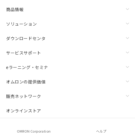
物質の対応では、対応完了までの期間は出
荷製品に未対応品が混在することから備考
商品情報
欄に対応日を記載しておりました。
既に当社にて対応品への在庫切替を完了
ソリューション
していることから、特段のことがない限
り、2022年1月12日より割愛しておりま
ダウンロードセンタ
す。
サービスサポート
eラーニング・セミナ
オムロンの提供価値
販売ネットワーク
オンラインストア
OMRON Corporation
ヘルプ