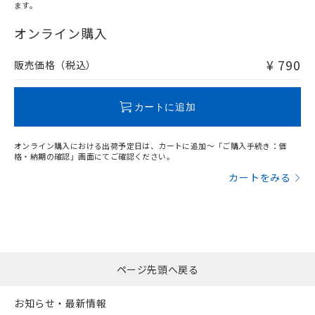
オムロン制御機器販売店や当社販売拠
フタル酸エステル類の４物質については閾値を超える意
ます。
武器並びにこれらの製造装置等に一切
いては、お客様のお取引先、ま
図的な使用がないことを確認しています。
"対応済み"や非含有の記載がされた商品であっても、流通
点は「
販売ネットワーク
」をご確認
※2 環境保護使用期限
使用いたしません。
たはお客様担当のオムロン制御
在庫等で未対応品が混在する可能性があります。
オンライン購入
ください。
当社は、貴社製品を第三者に販売する
機器販売店・当社販売員にご確
非含有品が必要な際は、弊社営業部門もしくは販売店へお
在庫状況および標準価格結果を当社の
※2 対応予定月
「ｅ」：有害物質（10物質）のすべてが基
場合は、上記1、2および3の内容を当
認ください)
問い合わせください。
事前の承諾なく第三者に漏洩または開
¥ 790
販売価格（税込）
準値以下であることを示します。
該第三者に通知します。また当社は、
示しないようお願いします。
部品在庫の切り替え状況などにより、予定
「10」：通常の使用状況下において有害物
販売先および販売に係わる関係者が違
マイパーツ機能（部品リスト作成サー
空
受注生産機種、また在庫状況の
この製品のRoHS/REACH対応状況ページへ
月が前後することがあります。
質が外部に漏えいし、環境に深刻な影響を
法に輸出するおそれがある場合は、取
ビス）をご利用いただくには、I-Web
白
情報を公開していない機種
カートに追加
及ぼさない年数を意味します。
り引きをいたしません。
メンバーズにご登録されている必要が
「－」：未確認です。当社販売部門へお問
あります。
い合わせください。
オンライン購入における出荷予定日は、カートに追加～「ご購入手続き：価
お客様が当ウェブサイト上で当社にご
格・納期の確認」画面にてご確認ください。
※3 非含有証明書ダウンロード
登録された部品リストについて、当社
カートをみる
および当社の共同利用者が、当社の製
下記の非含有証明書をダウンロードするこ
品・サービスに関するお客様との取
とができます。
合意する
キャンセル
引・商談に必要な範囲で利用すること
をご了承ください。
EU RoHS指令（10物質）の非含有証明書
※当社の共同利用者とは、
"個人情報
51物質の非含有証明書（当社基準）
の共同利用に関して"
の「1.共同利
※本証明書は発行日時点で非含有を証明す
用者の範囲」に記載されている法人を
ページ先頭へ戻る
るもので、過去に遡って非含有を証明する
指します。
ものではありません。
お知らせ・最新情報
また、RoHS指令のフタル酸エステル類４