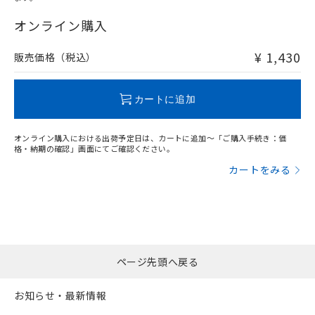
"対応済み"や非含有の記載がされた商品であっても、流通
在庫等で未対応品が混在する可能性があります。
オンライン購入
非含有品が必要な際は、弊社営業部門もしくは販売店へお
問い合わせください。
¥ 1,430
販売価格（税込）
この製品のRoHS/REACH対応状況ページへ
カートに追加
オンライン購入における出荷予定日は、カートに追加～「ご購入手続き：価
格・納期の確認」画面にてご確認ください。
カートをみる
ページ先頭へ戻る
お知らせ・最新情報