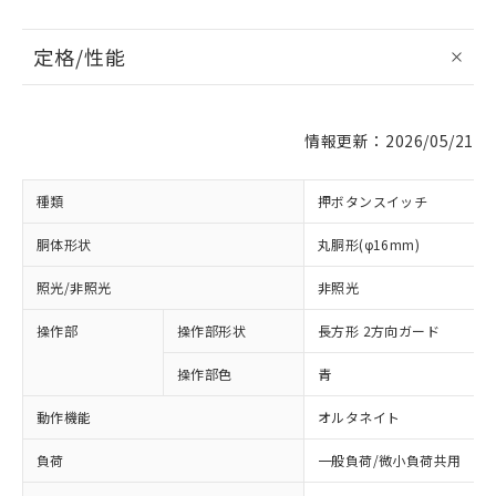
定格/性能
情報更新：2026/05/21
種類
押ボタンスイッチ
胴体形状
丸胴形(φ16mm)
照光/非照光
非照光
操作部
操作部形状
長方形 2方向ガード
操作部色
青
動作機能
オルタネイト
負荷
一般負荷/微小負荷共用