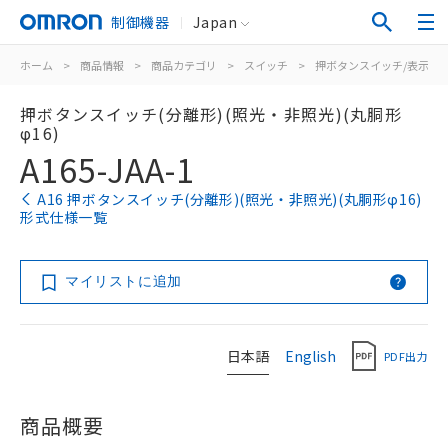
制御機器
Japan
ホーム
>
商品情報
>
商品カテゴリ
>
スイッチ
>
押ボタンスイッチ/表示灯
押ボタンスイッチ(分離形)(照光・非照光)(丸胴形
φ16)
A165-JAA-1
A16 押ボタンスイッチ(分離形)(照光・非照光)(丸胴形φ16)
形式仕様一覧
マイリストに追加
日本語
English
PDF出力
商品概要