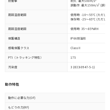
耐衝撃
耐久: 最大500m/s
対応予定なし：EU RoHS指令（10物質）の
2
誤動作: 最大150m/s
(誤動作
以下の条件をお読みいただき、同意のうえ
非含有に非対応の商品で、対応品を出す予
ご利用ください。
定はありません。
周囲温度範囲
使用時: -10～55℃ (ただ
調査・確認中：EU RoHS指令（10物質）の
保存時: -25～65℃ (ただ
本サービスは、当社制御機器事業取扱
※1 中国RoHS○×表
非含有の対応状況を調査中または確認中の
商品の当社在庫状況および標準価格
周囲湿度範囲
使用時: 35～85%RH
商品です。
(税抜)を提供させていただくもので
「○」：最大均質材料含有率が中国RoHSの
非該当品：ライセンス料など無形物で、有
す。
保護構造
IP66耐油形
基準値以下であることを示します。
害物質有無と関係のない商品です。
当社制御機器事業取扱商品の中には、
「×」：最大均質材料含有率が中国RoHSの
仕入先様の事情により、非含有部品として
本サービスの対象外となる商品もある
感電保護クラス
Class II
基準値を超えていることを示します。
いたものが、含有品と判明した場合などや
当社は、これら貴社製品のうち、外国
ことをご了承ください。
「－」：未確認です。当社販売部門へお問
むを得ず変更することがあります。
為替および外国貿易法に定める商品
在庫状況および標準価格照会結果は、
PTI（トラッキング特性）
175
い合わせください。
（以下｢規制貨物等」という）を輸出
記載している更新日時点での社内デー
*EU RoHS指令（10物質）：
または国外への提供する場合は、日本
汚染度
3 (IEC60947-5-1)
記
タに基づき作成されるものであり、閲
説明
鉛(Pb) 1000ppm以下、 水銀(Hg) 1000ppm以下、 カド
*中国RoHS10物質の基準値 (GB/T26572)：
国政府の輸出許可(または役務取引許
号
覧された時点での実際の在庫および標
ミウム(Cd) 100ppm以下、
Pb(鉛) :1000ppm、 Hg(水銀) : 1000ppm、 Cd(カドミウ
可)を取得するなどの必要な手続きを
六価クロム(Cr(Ⅵ)) 1000ppm以下、ポリ臭化ビフェニル
ム) : 100ppm、
準価格とは異なる場合があることをご
類(PBB) 1000ppm以下、ポリ臭化ジフェニルエーテル類
Cr(Ⅵ)(六価クロム) : 1000ppm、 PBBs(ポリ臭化ビフェ
とります。
了承ください。
動作特性
(PBDE) 1000ppm以下、フタル酸ビス(2-エチルヘキシ
○
一定数以上の在庫あり
ニル類) : 1000ppm、 PBDEs(ポリ臭化ジフェニルエーテ
当社は規制貨物を破棄する場合は、完
ル) (DEHP)(別名：DOP) 1000ppm以下、フタル酸ブチ
正式な納期状況および標準価格はお客
ル類) : 1000ppm、
ルベンジル（BBP） 1000ppm以下、フタル酸ジブチル
全に破砕するなど、違法に輸出されな
DBP(フタル酸ジブチル) : 1000ppm、 DIBP(フタル酸ジ
様のお取引先、またはお客様担当のオ
（DBP） 1000ppm以下、フタル酸ジイソブチル
イソブチル) : 1000ppm、 BBP(フタル酸ブチルベンジ
△
一定数には満たないが在庫あり
いよう必要な手段を講じます。
動作に必要な力(OF)
ムロン制御機器販売店・当社販売員に
(DIBP) 1000ppm以下
ル) : 1000ppm、
当社は貴社製品を、核兵器、ミサイ
但し、RoHS指令で産業用監視および制御機器に対する
DEHP(フタル酸ビス(2-エチルヘキシル)) : 1000ppm
ご相談ください。
適用除外項目は除く。
もどりの力(RF)
ル、化学兵器、生物兵器またはその他
－
在庫なし(最新の在庫状況につ
オムロン制御機器販売店や当社販売拠
フタル酸エステル類の４物質については閾値を超える意