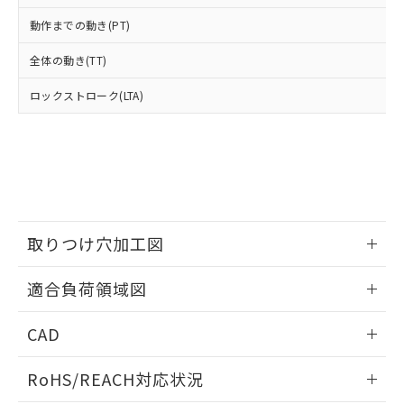
武器並びにこれらの製造装置等に一切
いては、お客様のお取引先、ま
図的な使用がないことを確認しています。
点は「
販売ネットワーク
」をご確認
※2 環境保護使用期限
動作までの動き(PT)
使用いたしません。
たはお客様担当のオムロン制御
ください。
当社は、貴社製品を第三者に販売する
機器販売店・当社販売員にご確
在庫状況および標準価格結果を当社の
全体の動き(TT)
※2 対応予定月
「ｅ」：有害物質（10物質）のすべてが基
場合は、上記1、2および3の内容を当
認ください)
事前の承諾なく第三者に漏洩または開
準値以下であることを示します。
該第三者に通知します。また当社は、
示しないようお願いします。
ロックストローク(LTA)
部品在庫の切り替え状況などにより、予定
「10」：通常の使用状況下において有害物
販売先および販売に係わる関係者が違
マイパーツ機能（部品リスト作成サー
空
受注生産機種、また在庫状況の
月が前後することがあります。
質が外部に漏えいし、環境に深刻な影響を
法に輸出するおそれがある場合は、取
ビス）をご利用いただくには、I-Web
白
情報を公開していない機種
及ぼさない年数を意味します。
り引きをいたしません。
メンバーズにご登録されている必要が
「－」：未確認です。当社販売部門へお問
あります。
い合わせください。
お客様が当ウェブサイト上で当社にご
※3 非含有証明書ダウンロード
登録された部品リストについて、当社
および当社の共同利用者が、当社の製
下記の非含有証明書をダウンロードするこ
取りつけ穴加工図
品・サービスに関するお客様との取
とができます。
合意する
キャンセル
引・商談に必要な範囲で利用すること
情報更新：2026/05/21
をご了承ください。
適合負荷領域図
EU RoHS指令（10物質）の非含有証明書
※当社の共同利用者とは、
"個人情報
51物質の非含有証明書（当社基準）
の共同利用に関して"
の「1.共同利
情報更新：2026/05/21
※本証明書は発行日時点で非含有を証明す
CAD
用者の範囲」に記載されている法人を
るもので、過去に遡って非含有を証明する
指します。
ログイン/会員登録いただくと、CADデータをダウンロー
ものではありません。
RoHS/REACH対応状況
ドすることができます。
また、RoHS指令のフタル酸エステル類４