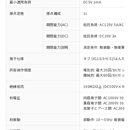
最小適用負荷
DC5V 1mA
接点定格
接点構成
1c
開閉能力(AC)
抵抗負荷: AC125V 5A/AC250
開閉能力(DC)
抵抗負荷: DC30V 3A
開閉能力説明
測定条件: 無振動・無衝撃状態
端子仕様
タブ (#110/t=0.5)/はん
許容操作頻度
電気的: 最大20回/分(セッ
機械的: 最大60回/分(セッ
※1 対応状況
絶縁抵抗
100MΩ以上 (DC500Vメガ)
対応済み：EU RoHS指令（10物質）の
耐電圧
同極端子間: AC1000V 50/60
異極端子間: AC2000V 50/60
非含有に対応した製品が提供可能な商品で
各端子とアース間: AC2000V 5
す。
対応予定：EU RoHS指令（10物質）の非含
耐振動
誤動作: 10～55Hz 複振幅 1
ご利用条件
有に対応した製品に切り替える予定のある
商品です。
2