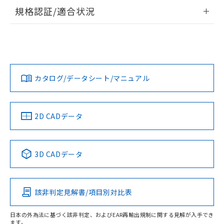
物質の対応では、対応完了までの期間は出
情報更新：2026/7/29
規格認証/適合状況
荷製品に未対応品が混在することから備考
欄に対応日を記載しておりました。
ログイン/会員登録
EU RoHS
注意事項・凡例
既に当社にて対応品への在庫切替を完了
UL認証
CSA認証
CEマーキング
していることから、特段のことがない限
り、2022年1月12日より割愛しておりま
No
No
Yes
対応状況
対応予定月
※1
※2
ダウンロードデータをご利用いただく前に、以下を必ずお読
す。
みください。
カタログ/データシート/マニュアル
対応済み
ソフトウェアの使用条件
LR型式承認
DNV型式承認
BV型式承認
KR型式承
（イギリス
（ノルウェー
（フランス
（韓国
船舶規格）
船舶規格）
船舶規格）
船舶規格
中国 RoHS
注意事項・凡例
2D CADデータ
No
No
No
No
中国 RoHS表
※1 ※2
3D CADデータ
この製品の規格認証/適合状況ページへ
Pb
Hg
Cd
Cr(VI)
その他の認証はこちらのページからご検索ください
該非判定見解書/項目別対比表
O
O
O
O
日本の外為法に基づく該非判定、およびEAR再輸出規制に関する見解が入手でき
ます。