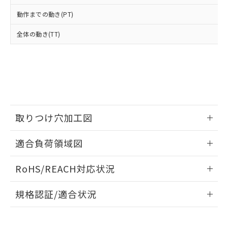
当社は、貴社製品を第三者に販売する
機器販売店・当社販売員にご確
在庫状況および標準価格結果を当社の
※2 対応予定月
「ｅ」：有害物質（10物質）のすべてが基
動作までの動き(PT)
場合は、上記1、2および3の内容を当
認ください)
事前の承諾なく第三者に漏洩または開
準値以下であることを示します。
該第三者に通知します。また当社は、
示しないようお願いします。
全体の動き(TT)
部品在庫の切り替え状況などにより、予定
「10」：通常の使用状況下において有害物
販売先および販売に係わる関係者が違
マイパーツ機能（部品リスト作成サー
空
受注生産機種、また在庫状況の
月が前後することがあります。
質が外部に漏えいし、環境に深刻な影響を
法に輸出するおそれがある場合は、取
ビス）をご利用いただくには、I-Web
白
情報を公開していない機種
及ぼさない年数を意味します。
り引きをいたしません。
メンバーズにご登録されている必要が
「－」：未確認です。当社販売部門へお問
あります。
い合わせください。
お客様が当ウェブサイト上で当社にご
※3 非含有証明書ダウンロード
登録された部品リストについて、当社
および当社の共同利用者が、当社の製
下記の非含有証明書をダウンロードするこ
品・サービスに関するお客様との取
取りつけ穴加工図
とができます。
合意する
キャンセル
引・商談に必要な範囲で利用すること
をご了承ください。
情報更新：2026/05/21
適合負荷領域図
EU RoHS指令（10物質）の非含有証明書
※当社の共同利用者とは、
"個人情報
51物質の非含有証明書（当社基準）
の共同利用に関して"
の「1.共同利
情報更新：2026/05/21
※本証明書は発行日時点で非含有を証明す
RoHS/REACH対応状況
用者の範囲」に記載されている法人を
るもので、過去に遡って非含有を証明する
指します。
ものではありません。
情報更新：2026/7/29
規格認証/適合状況
また、RoHS指令のフタル酸エステル類４
物質の対応では、対応完了までの期間は出
EU RoHS
注意事項・凡例
荷製品に未対応品が混在することから備考
UL認証
CSA認証
CEマーキング