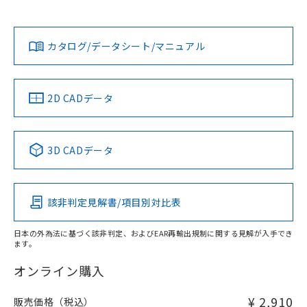
欄に対応日を記載しておりました。
No
No
Yes
既に当社にて対応品への在庫切替を完了
対応状況
対応予定月
※1
※2
していることから、特段のことがない限
り、2022年1月12日より割愛しておりま
カタログ/データシート/マニュアル
対応済み
す。
LR型式承認
DNV型式承認
BV型式承認
KR型式承
（イギリス
（ノルウェー
（フランス
（韓国
船舶規格）
船舶規格）
船舶規格）
船舶規格
中国 RoHS
注意事項・凡例
2D CADデータ
No
No
No
No
中国 RoHS表
※1 ※2
3D CADデータ
この製品の規格認証/適合状況ページへ
Pb
Hg
Cd
Cr(VI)
その他の認証はこちらのページからご検索ください
該非判定見解書/項目別対比表
O
O
O
O
日本の外為法に基づく該非判定、およびEAR再輸出規制に関する見解が入手でき
ます。
"対応済み"や非含有の記載がされた商品であっても、流通
在庫等で未対応品が混在する可能性があります。
オンライン購入
非含有品が必要な際は、弊社営業部門もしくは販売店へお
問い合わせください。
¥ 2,910
販売価格（税込）