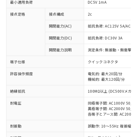
最小適用負荷
DC5V 1mA
接点定格
接点構成
2c
開閉能力(AC)
抵抗負荷: AC125V 5A/AC250
開閉能力(DC)
抵抗負荷: DC30V 3A
開閉能力説明
測定条件: 無振動・無衝撃状態
端子仕様
クイックコネクタ
許容操作頻度
電気的: 最大20回/分
※1 対応状況
機械的: 最大120回/分
対応済み：EU RoHS指令（10物質）の
絶縁抵抗
100MΩ以上 (DC500Vメガ)
非含有に対応した製品が提供可能な商品で
す。
耐電圧
同極端子間: AC1000V 50/60
対応予定：EU RoHS指令（10物質）の非含
異極端子間: AC2000V 50/60
ご利用条件
各端子とアース間: AC2000V 5
有に対応した製品に切り替える予定のある
商品です。
耐振動
誤動作: 10～55Hz 複振幅 1
対応予定なし：EU RoHS指令（10物質）の
以下の条件をお読みいただき、同意のうえ
非含有に非対応の商品で、対応品を出す予
2