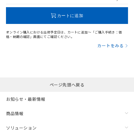
この製品のRoHS/REACH対応状況ページへ
カートに追加
オンライン購入における出荷予定日は、カートに追加～「ご購入手続き：価
格・納期の確認」画面にてご確認ください。
カートをみる
ページ先頭へ戻る
お知らせ・最新情報
商品情報
ソリューション