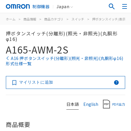
制御機器
Japan
ホーム
>
商品情報
>
商品カテゴリ
>
スイッチ
>
押ボタンスイッチ/表示灯
押ボタンスイッチ(分離形)(照光・非照光)(丸胴形
φ16)
A165-AWM-2S
A16 押ボタンスイッチ(分離形)(照光・非照光)(丸胴形φ16)
形式仕様一覧
マイリストに追加
日本語
English
PDF出力
商品概要