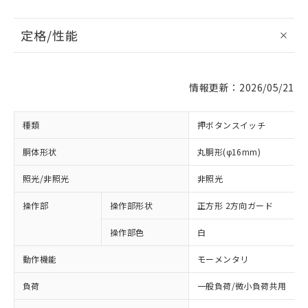
定格/性能
情報更新：2026/05/21
種類
押ボタンスイッチ
胴体形状
丸胴形(φ16mm)
照光/非照光
非照光
操作部
操作部形状
正方形 2方向ガード
操作部色
白
動作機能
モーメンタリ
負荷
一般負荷/微小負荷共用