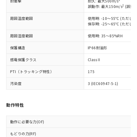
耐衝撃
耐久: 最大500m/s
ご利用ください。
定はありません。
2
誤動作: 最大150m/s
(誤動作
調査・確認中：EU RoHS指令（10物質）の
本サービスは、当社制御機器事業取扱
※1 中国RoHS○×表
非含有の対応状況を調査中または確認中の
周囲温度範囲
使用時: -10～55℃ (ただ
商品の当社在庫状況および標準価格
商品です。
保存時: -25～65℃ (ただ
(税抜)を提供させていただくもので
「○」：最大均質材料含有率が中国RoHSの
非該当品：ライセンス料など無形物で、有
す。
基準値以下であることを示します。
害物質有無と関係のない商品です。
周囲湿度範囲
使用時: 35～85%RH
当社制御機器事業取扱商品の中には、
「×」：最大均質材料含有率が中国RoHSの
仕入先様の事情により、非含有部品として
本サービスの対象外となる商品もある
基準値を超えていることを示します。
保護構造
IP66耐油形
いたものが、含有品と判明した場合などや
当社は、これら貴社製品のうち、外国
ことをご了承ください。
「－」：未確認です。当社販売部門へお問
むを得ず変更することがあります。
為替および外国貿易法に定める商品
在庫状況および標準価格照会結果は、
感電保護クラス
Class II
い合わせください。
（以下｢規制貨物等」という）を輸出
記載している更新日時点での社内デー
*EU RoHS指令（10物質）：
または国外への提供する場合は、日本
記
タに基づき作成されるものであり、閲
説明
PTI（トラッキング特性）
175
鉛(Pb) 1000ppm以下、 水銀(Hg) 1000ppm以下、 カド
*中国RoHS10物質の基準値 (GB/T26572)：
国政府の輸出許可(または役務取引許
号
覧された時点での実際の在庫および標
ミウム(Cd) 100ppm以下、
Pb(鉛) :1000ppm、 Hg(水銀) : 1000ppm、 Cd(カドミウ
可)を取得するなどの必要な手続きを
六価クロム(Cr(Ⅵ)) 1000ppm以下、ポリ臭化ビフェニル
ム) : 100ppm、
汚染度
準価格とは異なる場合があることをご
3 (IEC60947-5-1)
類(PBB) 1000ppm以下、ポリ臭化ジフェニルエーテル類
Cr(Ⅵ)(六価クロム) : 1000ppm、 PBBs(ポリ臭化ビフェ
とります。
了承ください。
(PBDE) 1000ppm以下、フタル酸ビス(2-エチルヘキシ
○
一定数以上の在庫あり
ニル類) : 1000ppm、 PBDEs(ポリ臭化ジフェニルエーテ
当社は規制貨物を破棄する場合は、完
ル) (DEHP)(別名：DOP) 1000ppm以下、フタル酸ブチ
正式な納期状況および標準価格はお客
ル類) : 1000ppm、
ルベンジル（BBP） 1000ppm以下、フタル酸ジブチル
全に破砕するなど、違法に輸出されな
DBP(フタル酸ジブチル) : 1000ppm、 DIBP(フタル酸ジ
様のお取引先、またはお客様担当のオ
動作特性
（DBP） 1000ppm以下、フタル酸ジイソブチル
イソブチル) : 1000ppm、 BBP(フタル酸ブチルベンジ
△
一定数には満たないが在庫あり
いよう必要な手段を講じます。
ムロン制御機器販売店・当社販売員に
(DIBP) 1000ppm以下
ル) : 1000ppm、
当社は貴社製品を、核兵器、ミサイ
但し、RoHS指令で産業用監視および制御機器に対する
DEHP(フタル酸ビス(2-エチルヘキシル)) : 1000ppm
ご相談ください。
適用除外項目は除く。
ル、化学兵器、生物兵器またはその他
－
在庫なし(最新の在庫状況につ
動作に必要な力(OF)
オムロン制御機器販売店や当社販売拠
フタル酸エステル類の４物質については閾値を超える意
武器並びにこれらの製造装置等に一切
いては、お客様のお取引先、ま
図的な使用がないことを確認しています。
点は「
販売ネットワーク
」をご確認
※2 環境保護使用期限
使用いたしません。
もどりの力(RF)
たはお客様担当のオムロン制御
ください。