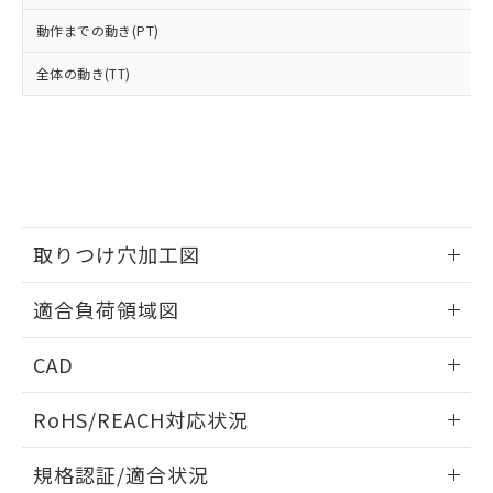
※2 環境保護使用期限
使用いたしません。
たはお客様担当のオムロン制御
ください。
動作までの動き(PT)
当社は、貴社製品を第三者に販売する
機器販売店・当社販売員にご確
在庫状況および標準価格結果を当社の
※2 対応予定月
「ｅ」：有害物質（10物質）のすべてが基
場合は、上記1、2および3の内容を当
認ください)
事前の承諾なく第三者に漏洩または開
全体の動き(TT)
準値以下であることを示します。
該第三者に通知します。また当社は、
示しないようお願いします。
部品在庫の切り替え状況などにより、予定
「10」：通常の使用状況下において有害物
販売先および販売に係わる関係者が違
マイパーツ機能（部品リスト作成サー
空
受注生産機種、また在庫状況の
月が前後することがあります。
質が外部に漏えいし、環境に深刻な影響を
法に輸出するおそれがある場合は、取
ビス）をご利用いただくには、I-Web
白
情報を公開していない機種
及ぼさない年数を意味します。
り引きをいたしません。
メンバーズにご登録されている必要が
「－」：未確認です。当社販売部門へお問
あります。
い合わせください。
お客様が当ウェブサイト上で当社にご
※3 非含有証明書ダウンロード
登録された部品リストについて、当社
取りつけ穴加工図
および当社の共同利用者が、当社の製
下記の非含有証明書をダウンロードするこ
品・サービスに関するお客様との取
とができます。
情報更新：2026/05/21
合意する
キャンセル
引・商談に必要な範囲で利用すること
適合負荷領域図
をご了承ください。
EU RoHS指令（10物質）の非含有証明書
※当社の共同利用者とは、
"個人情報
情報更新：2026/05/21
51物質の非含有証明書（当社基準）
CAD
の共同利用に関して"
の「1.共同利
※本証明書は発行日時点で非含有を証明す
用者の範囲」に記載されている法人を
ログイン/会員登録いただくと、CADデータをダウンロー
るもので、過去に遡って非含有を証明する
指します。
RoHS/REACH対応状況
ドすることができます。
ものではありません。
また、RoHS指令のフタル酸エステル類４
情報更新：2026/7/29
規格認証/適合状況
物質の対応では、対応完了までの期間は出