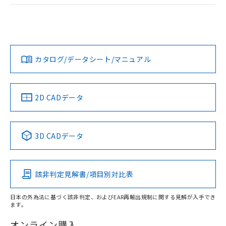
荷製品に未対応品が混在することから備考
ログイン/会員登録
EU RoHS
注意事項・凡例
欄に対応日を記載しておりました。
UL認証
CSA認証
CEマーキング
既に当社にて対応品への在庫切替を完了
していることから、特段のことがない限
No
No
Yes
対応状況
対応予定月
※1
※2
り、2022年1月12日より割愛しておりま
ダウンロードデータをご利用いただく前に、以下を必ずお読
す。
みください。
カタログ/データシート/マニュアル
対応済み
ソフトウェアの使用条件
LR型式承認
DNV型式承認
BV型式承認
KR型式承
（イギリス
（ノルウェー
（フランス
（韓国
船舶規格）
船舶規格）
船舶規格）
船舶規格
中国 RoHS
注意事項・凡例
2D CADデータ
No
No
No
No
中国 RoHS表
※1 ※2
3D CADデータ
この製品の規格認証/適合状況ページへ
Pb
Hg
Cd
Cr(VI)
その他の認証はこちらのページからご検索ください
該非判定見解書/項目別対比表
O
O
O
O
日本の外為法に基づく該非判定、およびEAR再輸出規制に関する見解が入手でき
ます。
"対応済み"や非含有の記載がされた商品であっても、流通
在庫等で未対応品が混在する可能性があります。
オンライン購入