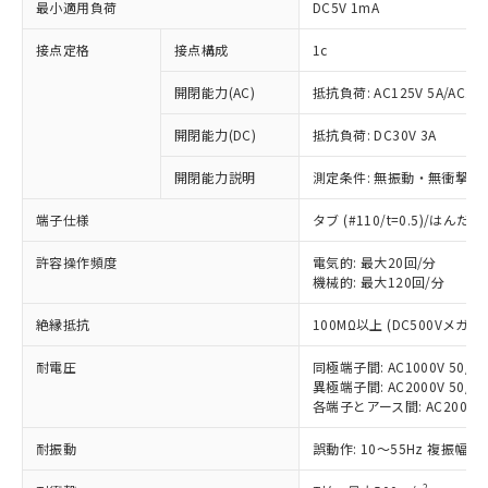
最小適用負荷
DC5V 1mA
接点定格
接点構成
1c
開閉能力(AC)
抵抗負荷: AC125V 5A/AC250
開閉能力(DC)
抵抗負荷: DC30V 3A
開閉能力説明
測定条件: 無振動・無衝撃状態
端子仕様
タブ (#110/t=0.5)/はん
許容操作頻度
電気的: 最大20回/分
機械的: 最大120回/分
※1 対応状況
絶縁抵抗
100MΩ以上 (DC500Vメガ)
対応済み：EU RoHS指令（10物質）の
耐電圧
非含有に対応した製品が提供可能な商品で
同極端子間: AC1000V 50/60
異極端子間: AC2000V 50/60
す。
各端子とアース間: AC2000V 5
対応予定：EU RoHS指令（10物質）の非含
ご利用条件
有に対応した製品に切り替える予定のある
耐振動
誤動作: 10～55Hz 複振幅 1
商品です。
対応予定なし：EU RoHS指令（10物質）の
2