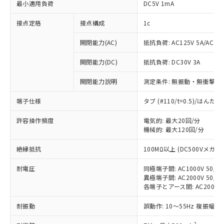
最小適用負荷
DC5V 1mA
接点定格
接点構成
1c
開閉能力(AC)
抵抗負荷: AC125V 5A/AC250
開閉能力(DC)
抵抗負荷: DC30V 3A
開閉能力説明
測定条件: 無振動・無衝撃状態
端子仕様
タブ (#110/t=0.5)/はん
許容操作頻度
電気的: 最大20回/分
機械的: 最大120回/分
※1 対応状況
絶縁抵抗
100MΩ以上 (DC500Vメガ)
対応済み：EU RoHS指令（10物質）の
耐電圧
非含有に対応した製品が提供可能な商品で
同極端子間: AC1000V 50/60
異極端子間: AC2000V 50/60
す。
各端子とアース間: AC2000V 5
対応予定：EU RoHS指令（10物質）の非含
ご利用条件
有に対応した製品に切り替える予定のある
耐振動
誤動作: 10～55Hz 複振幅 1
商品です。
対応予定なし：EU RoHS指令（10物質）の
2