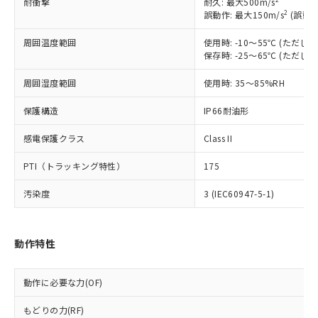
耐衝撃
耐久: 最大500m/s
以下の条件をお読みいただき、同意のうえ
非含有に非対応の商品で、対応品を出す予
2
誤動作: 最大150m/s
(誤動作
ご利用ください。
定はありません。
調査・確認中：EU RoHS指令（10物質）の
周囲温度範囲
使用時: -10～55℃ (ただ
本サービスは、当社制御機器事業取扱
※1 中国RoHS○×表
非含有の対応状況を調査中または確認中の
保存時: -25～65℃ (ただ
商品の当社在庫状況および標準価格
商品です。
(税抜)を提供させていただくもので
周囲湿度範囲
「○」：最大均質材料含有率が中国RoHSの
使用時: 35～85%RH
非該当品：ライセンス料など無形物で、有
す。
基準値以下であることを示します。
害物質有無と関係のない商品です。
当社制御機器事業取扱商品の中には、
保護構造
IP66耐油形
「×」：最大均質材料含有率が中国RoHSの
仕入先様の事情により、非含有部品として
本サービスの対象外となる商品もある
基準値を超えていることを示します。
いたものが、含有品と判明した場合などや
当社は、これら貴社製品のうち、外国
ことをご了承ください。
感電保護クラス
Class II
「－」：未確認です。当社販売部門へお問
むを得ず変更することがあります。
為替および外国貿易法に定める商品
在庫状況および標準価格照会結果は、
い合わせください。
（以下｢規制貨物等」という）を輸出
PTI（トラッキング特性）
175
記載している更新日時点での社内デー
*EU RoHS指令（10物質）：
または国外への提供する場合は、日本
記
タに基づき作成されるものであり、閲
説明
鉛(Pb) 1000ppm以下、 水銀(Hg) 1000ppm以下、 カド
*中国RoHS10物質の基準値 (GB/T26572)：
国政府の輸出許可(または役務取引許
汚染度
3 (IEC60947-5-1)
号
覧された時点での実際の在庫および標
ミウム(Cd) 100ppm以下、
Pb(鉛) :1000ppm、 Hg(水銀) : 1000ppm、 Cd(カドミウ
可)を取得するなどの必要な手続きを
六価クロム(Cr(Ⅵ)) 1000ppm以下、ポリ臭化ビフェニル
ム) : 100ppm、
準価格とは異なる場合があることをご
類(PBB) 1000ppm以下、ポリ臭化ジフェニルエーテル類
Cr(Ⅵ)(六価クロム) : 1000ppm、 PBBs(ポリ臭化ビフェ
とります。
了承ください。
(PBDE) 1000ppm以下、フタル酸ビス(2-エチルヘキシ
○
一定数以上の在庫あり
ニル類) : 1000ppm、 PBDEs(ポリ臭化ジフェニルエーテ
当社は規制貨物を破棄する場合は、完
ル) (DEHP)(別名：DOP) 1000ppm以下、フタル酸ブチ
正式な納期状況および標準価格はお客
ル類) : 1000ppm、
動作特性
ルベンジル（BBP） 1000ppm以下、フタル酸ジブチル
全に破砕するなど、違法に輸出されな
DBP(フタル酸ジブチル) : 1000ppm、 DIBP(フタル酸ジ
様のお取引先、またはお客様担当のオ
（DBP） 1000ppm以下、フタル酸ジイソブチル
イソブチル) : 1000ppm、 BBP(フタル酸ブチルベンジ
△
一定数には満たないが在庫あり
いよう必要な手段を講じます。
ムロン制御機器販売店・当社販売員に
(DIBP) 1000ppm以下
ル) : 1000ppm、
当社は貴社製品を、核兵器、ミサイ
動作に必要な力(OF)
但し、RoHS指令で産業用監視および制御機器に対する
DEHP(フタル酸ビス(2-エチルヘキシル)) : 1000ppm
ご相談ください。
適用除外項目は除く。
ル、化学兵器、生物兵器またはその他
－
在庫なし(最新の在庫状況につ
オムロン制御機器販売店や当社販売拠
フタル酸エステル類の４物質については閾値を超える意
もどりの力(RF)
武器並びにこれらの製造装置等に一切
いては、お客様のお取引先、ま
図的な使用がないことを確認しています。
点は「
販売ネットワーク
」をご確認