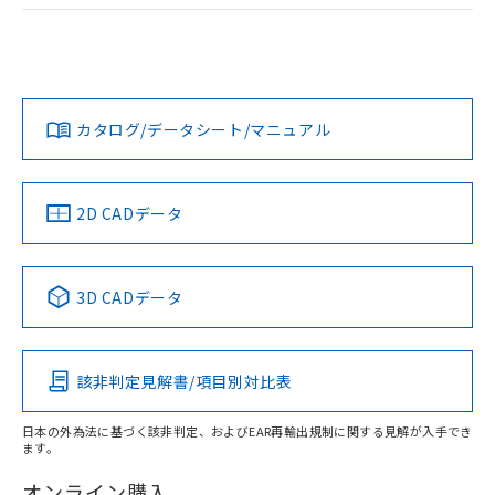
荷製品に未対応品が混在することから備考
ログイン/会員登録
EU RoHS
注意事項・凡例
欄に対応日を記載しておりました。
UL認証
CSA認証
CEマーキング
既に当社にて対応品への在庫切替を完了
していることから、特段のことがない限
No
No
Yes
対応状況
対応予定月
※1
※2
り、2022年1月12日より割愛しておりま
ダウンロードデータをご利用いただく前に、以下を必ずお読
す。
みください。
カタログ/データシート/マニュアル
対応済み
ソフトウェアの使用条件
LR型式承認
DNV型式承認
BV型式承認
KR型式承
（イギリス
（ノルウェー
（フランス
（韓国
船舶規格）
船舶規格）
船舶規格）
船舶規格
中国 RoHS
注意事項・凡例
2D CADデータ
No
No
No
No
中国 RoHS表
※1 ※2
3D CADデータ
この製品の規格認証/適合状況ページへ
Pb
Hg
Cd
Cr(VI)
その他の認証はこちらのページからご検索ください
該非判定見解書/項目別対比表
O
O
O
O
日本の外為法に基づく該非判定、およびEAR再輸出規制に関する見解が入手でき
ます。
"対応済み"や非含有の記載がされた商品であっても、流通
在庫等で未対応品が混在する可能性があります。
オンライン購入