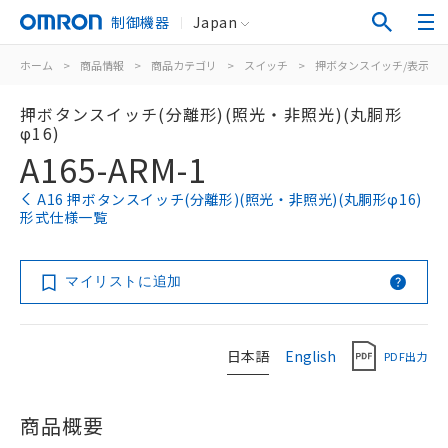
制御機器
Japan
ホーム
>
商品情報
>
商品カテゴリ
>
スイッチ
>
押ボタンスイッチ/表示灯
押ボタンスイッチ(分離形)(照光・非照光)(丸胴形
φ16)
A165-ARM-1
A16 押ボタンスイッチ(分離形)(照光・非照光)(丸胴形φ16)
形式仕様一覧
マイリストに追加
日本語
English
PDF出力
商品概要