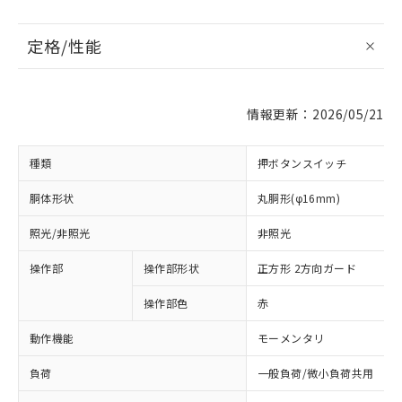
定格/性能
情報更新：2026/05/21
種類
押ボタンスイッチ
胴体形状
丸胴形(φ16mm)
照光/非照光
非照光
操作部
操作部形状
正方形 2方向ガード
操作部色
赤
動作機能
モーメンタリ
負荷
一般負荷/微小負荷共用