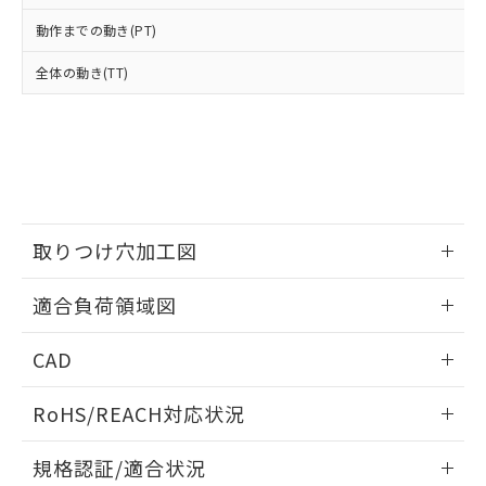
※2 環境保護使用期限
使用いたしません。
たはお客様担当のオムロン制御
ください。
動作までの動き(PT)
当社は、貴社製品を第三者に販売する
機器販売店・当社販売員にご確
在庫状況および標準価格結果を当社の
※2 対応予定月
「ｅ」：有害物質（10物質）のすべてが基
場合は、上記1、2および3の内容を当
認ください)
事前の承諾なく第三者に漏洩または開
全体の動き(TT)
準値以下であることを示します。
該第三者に通知します。また当社は、
示しないようお願いします。
部品在庫の切り替え状況などにより、予定
「10」：通常の使用状況下において有害物
販売先および販売に係わる関係者が違
マイパーツ機能（部品リスト作成サー
空
受注生産機種、また在庫状況の
月が前後することがあります。
質が外部に漏えいし、環境に深刻な影響を
法に輸出するおそれがある場合は、取
ビス）をご利用いただくには、I-Web
白
情報を公開していない機種
及ぼさない年数を意味します。
り引きをいたしません。
メンバーズにご登録されている必要が
「－」：未確認です。当社販売部門へお問
あります。
い合わせください。
お客様が当ウェブサイト上で当社にご
※3 非含有証明書ダウンロード
登録された部品リストについて、当社
取りつけ穴加工図
および当社の共同利用者が、当社の製
下記の非含有証明書をダウンロードするこ
品・サービスに関するお客様との取
とができます。
情報更新：2026/05/21
合意する
キャンセル
引・商談に必要な範囲で利用すること
適合負荷領域図
をご了承ください。
EU RoHS指令（10物質）の非含有証明書
※当社の共同利用者とは、
"個人情報
情報更新：2026/05/21
51物質の非含有証明書（当社基準）
CAD
の共同利用に関して"
の「1.共同利
※本証明書は発行日時点で非含有を証明す
用者の範囲」に記載されている法人を
ログイン/会員登録いただくと、CADデータをダウンロー
るもので、過去に遡って非含有を証明する
指します。
RoHS/REACH対応状況
ドすることができます。
ものではありません。
また、RoHS指令のフタル酸エステル類４
情報更新：2026/7/29
規格認証/適合状況
物質の対応では、対応完了までの期間は出