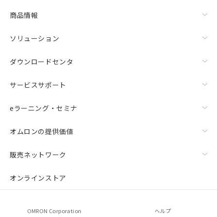
物質の対応では、対応完了までの期間は出
荷製品に未対応品が混在することから備考
商品情報
欄に対応日を記載しておりました。
既に当社にて対応品への在庫切替を完了
ソリューション
していることから、特段のことがない限
り、2022年1月12日より割愛しておりま
ダウンロードセンタ
す。
サービスサポート
eラーニング・セミナ
オムロンの提供価値
販売ネットワーク
オンラインストア
OMRON Corporation
ヘルプ