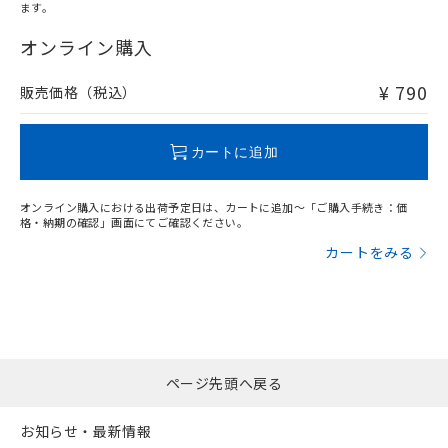
オムロン制御機器販売店や当社販売拠
フタル酸エステル類の４物質については閾値を超える意
ます。
武器並びにこれらの製造装置等に一切
いては、お客様のお取引先、ま
図的な使用がないことを確認しています。
"対応済み"や非含有の記載がされた商品であっても、流通
点は「
販売ネットワーク
」をご確認
※2 環境保護使用期限
使用いたしません。
たはお客様担当のオムロン制御
在庫等で未対応品が混在する可能性があります。
オンライン購入
ください。
当社は、貴社製品を第三者に販売する
機器販売店・当社販売員にご確
非含有品が必要な際は、弊社営業部門もしくは販売店へお
在庫状況および標準価格結果を当社の
※2 対応予定月
「ｅ」：有害物質（10物質）のすべてが基
場合は、上記1、2および3の内容を当
認ください)
問い合わせください。
事前の承諾なく第三者に漏洩または開
¥ 790
販売価格（税込）
準値以下であることを示します。
該第三者に通知します。また当社は、
示しないようお願いします。
部品在庫の切り替え状況などにより、予定
「10」：通常の使用状況下において有害物
販売先および販売に係わる関係者が違
マイパーツ機能（部品リスト作成サー
空
受注生産機種、また在庫状況の
この製品のRoHS/REACH対応状況ページへ
月が前後することがあります。
質が外部に漏えいし、環境に深刻な影響を
法に輸出するおそれがある場合は、取
ビス）をご利用いただくには、I-Web
白
情報を公開していない機種
カートに追加
及ぼさない年数を意味します。
り引きをいたしません。
メンバーズにご登録されている必要が
「－」：未確認です。当社販売部門へお問
あります。
い合わせください。
オンライン購入における出荷予定日は、カートに追加～「ご購入手続き：価
お客様が当ウェブサイト上で当社にご
格・納期の確認」画面にてご確認ください。
※3 非含有証明書ダウンロード
登録された部品リストについて、当社
カートをみる
および当社の共同利用者が、当社の製
下記の非含有証明書をダウンロードするこ
品・サービスに関するお客様との取
とができます。
合意する
キャンセル
引・商談に必要な範囲で利用すること
をご了承ください。
EU RoHS指令（10物質）の非含有証明書
※当社の共同利用者とは、
"個人情報
51物質の非含有証明書（当社基準）
の共同利用に関して"
の「1.共同利
※本証明書は発行日時点で非含有を証明す
用者の範囲」に記載されている法人を
ページ先頭へ戻る
るもので、過去に遡って非含有を証明する
指します。
ものではありません。
お知らせ・最新情報
また、RoHS指令のフタル酸エステル類４