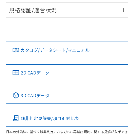
情報更新：2026/7/29
対応予定なし：EU RoHS指令（10物質）の
規格認証/適合状況
以下の条件をお読みいただき、同意のうえ
非含有に非対応の商品で、対応品を出す予
ご利用ください。
定はありません。
EU RoHS
注意事項・凡例
UL認証
CSA認証
CEマーキング
調査・確認中：EU RoHS指令（10物質）の
本サービスは、当社制御機器事業取扱
※1 中国RoHS○×表
非含有の対応状況を調査中または確認中の
商品の当社在庫状況および標準価格
No
No
N/A
商品です。
対応状況
対応予定月
※1
※2
(税抜)を提供させていただくもので
「○」：最大均質材料含有率が中国RoHSの
非該当品：ライセンス料など無形物で、有
す。
基準値以下であることを示します。
カタログ/データシート/マニュアル
害物質有無と関係のない商品です。
対応済み
当社制御機器事業取扱商品の中には、
「×」：最大均質材料含有率が中国RoHSの
仕入先様の事情により、非含有部品として
本サービスの対象外となる商品もある
LR型式承認
DNV型式承認
BV型式承認
KR型式承
基準値を超えていることを示します。
いたものが、含有品と判明した場合などや
当社は、これら貴社製品のうち、外国
（イギリス
（ノルウェー
（フランス
（韓国
ことをご了承ください。
「－」：未確認です。当社販売部門へお問
むを得ず変更することがあります。
為替および外国貿易法に定める商品
船舶規格）
船舶規格）
船舶規格）
船舶規格
中国 RoHS
注意事項・凡例
在庫状況および標準価格照会結果は、
2D CADデータ
い合わせください。
（以下｢規制貨物等」という）を輸出
記載している更新日時点での社内デー
No
*EU RoHS指令（10物質）：
No
No
No
または国外への提供する場合は、日本
記
タに基づき作成されるものであり、閲
説明
鉛(Pb) 1000ppm以下、 水銀(Hg) 1000ppm以下、 カド
*中国RoHS10物質の基準値 (GB/T26572)：
国政府の輸出許可(または役務取引許
号
覧された時点での実際の在庫および標
ミウム(Cd) 100ppm以下、
中国 RoHS表
※1 ※2
Pb(鉛) :1000ppm、 Hg(水銀) : 1000ppm、 Cd(カドミウ
可)を取得するなどの必要な手続きを
3D CADデータ
六価クロム(Cr(Ⅵ)) 1000ppm以下、ポリ臭化ビフェニル
ム) : 100ppm、
準価格とは異なる場合があることをご
類(PBB) 1000ppm以下、ポリ臭化ジフェニルエーテル類
Cr(Ⅵ)(六価クロム) : 1000ppm、 PBBs(ポリ臭化ビフェ
とります。
この製品の規格認証/適合状況ページへ
Pb
Hg
Cd
Cr(VI)
了承ください。
(PBDE) 1000ppm以下、フタル酸ビス(2-エチルヘキシ
○
一定数以上の在庫あり
ニル類) : 1000ppm、 PBDEs(ポリ臭化ジフェニルエーテ
当社は規制貨物を破棄する場合は、完
その他の認証はこちらのページからご検索ください
ル) (DEHP)(別名：DOP) 1000ppm以下、フタル酸ブチ
正式な納期状況および標準価格はお客
ル類) : 1000ppm、
ルベンジル（BBP） 1000ppm以下、フタル酸ジブチル
全に破砕するなど、違法に輸出されな
DBP(フタル酸ジブチル) : 1000ppm、 DIBP(フタル酸ジ
様のお取引先、またはお客様担当のオ
（DBP） 1000ppm以下、フタル酸ジイソブチル
該非判定見解書/項目別対比表
イソブチル) : 1000ppm、 BBP(フタル酸ブチルベンジ
△
一定数には満たないが在庫あり
O
O
O
O
いよう必要な手段を講じます。
ムロン制御機器販売店・当社販売員に
(DIBP) 1000ppm以下
ル) : 1000ppm、
当社は貴社製品を、核兵器、ミサイ
但し、RoHS指令で産業用監視および制御機器に対する
DEHP(フタル酸ビス(2-エチルヘキシル)) : 1000ppm
ご相談ください。
適用除外項目は除く。
日本の外為法に基づく該非判定、およびEAR再輸出規制に関する見解が入手でき
ル、化学兵器、生物兵器またはその他
－
在庫なし(最新の在庫状況につ