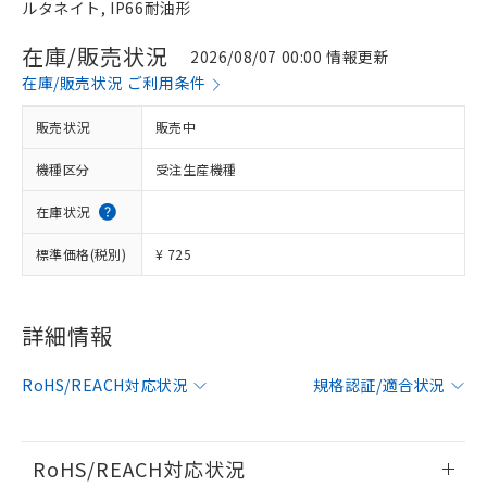
ルタネイト, IP66耐油形
在庫/販売状況
2026/08/07 00:00 情報更新
在庫/販売状況 ご利用条件
販売状況
販売中
機種区分
受注生産機種
在庫状況
標準価格(税別)
¥ 725
※1 対応状況
詳細情報
対応済み：EU RoHS指令（10物質）の
RoHS/REACH対応状況
規格認証/適合状況
非含有に対応した製品が提供可能な商品で
す。
対応予定：EU RoHS指令（10物質）の非含
ご利用条件
有に対応した製品に切り替える予定のある
RoHS/REACH対応状況
商品です。