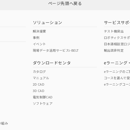
ページ先頭へ戻る
ダウンロードはこちら
型式承認
NK型式承認
ABS型式承認
韓国
（日本
（アメリカ
ソリューション
サービスサポ
舶規格）
船舶規格）
船舶規格）
解決提案
テスト機貸出
事例
ロボティクスサ
No
No
イベント
日本語相談窓口
現場データ活用サービスi-BELT
輸出該非判定
I)
PBBs
PBDEs
DBP
ダウンロードセンタ
eラーニング
この製品の規格認証/適合
その他の認証はこちらのページからご
カタログ
eラーニングのご
マニュアル
コースを選んで受
O
O
O
2D CAD
eラーニングコー
3D CAD
電気制御CAD
在庫等で未対応品が混在する可能性があります。
ソフトウェア
問い合わせください。
この製品のRoHS/REACH対応
り組み