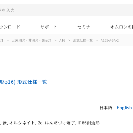
ウンロード
サポート
セミナ
オムロンの
示灯
>
φ16:照光・非照光・表示灯
>
A16
>
形式仕様一覧
>
A165-AGA-2
)
形φ16) 形式仕様一覧
日本語
English
, オルタネイト, 2c, はんだづけ端子, IP66耐油形