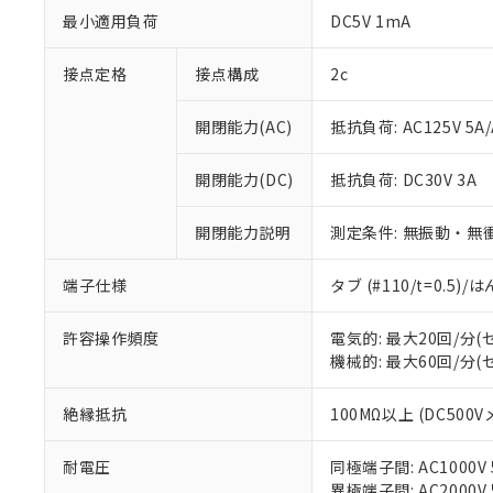
最小適用負荷
DC5V 1mA
接点定格
接点構成
2c
開閉能力(AC)
抵抗負荷: AC125V 5A/
開閉能力(DC)
抵抗負荷: DC30V 3A
※1 対応状況
開閉能力説明
測定条件: 無振動・無衝
対応済み：EU
端子仕様
タブ (#110/t=0.5
対応予定：EU R
対応予定なし：EU
許容操作頻度
電気的: 最大20回/分
調査・確認中：EU
ご利用条件
機械的: 最大60回/分
非該当品：ライセ
※1 中国RoHS
仕入先様の事情に
があります。
絶縁抵抗
100MΩ以上 (DC500V
以下の条件をお読
「○」：最大均質
「×」：最大均質
本サービスは
当社は、これ
*EU RoHS指令（10物
耐電圧
同極端子間: AC1000V 5
「－」：未確認で
鉛(Pb) 1000ppm以下、
くものです。
う）を輸出ま
異極端子間: AC2000V 5
記
説明
六価クロム(Cr(Ⅵ)) 1