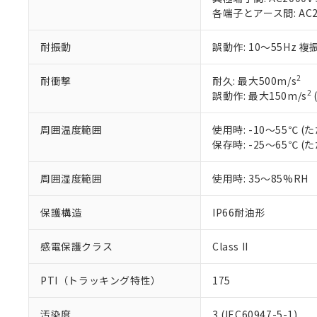
当社制御機器
などの必要な
フタル酸ビス(2-エチルヘ
各端子とアース間: AC200
号
*中国RoHS10物質の基準値 
ル（DBP） 1000ppm
在庫状況およ
当社は規制貨
Pb(鉛) :1000ppm、 Hg
但し、RoHS指令で産
のであり、閲
ます。
Cr(Ⅵ)(六価クロム) : 
フタル酸エステル類の４
耐振動
誤動作: 10～55Hz 複
○
一定数以
DBP(フタル酸ジブチル) :
い。
当社は貴社製
DEHP(フタル酸ビス(2-エ
正式な納期状
置等に一切使
2
当社販売員に
耐衝撃
耐久: 最大500m/s
※2 対応予定月
△
一定数に
当社は、貴社
2
オムロン制御
誤動作: 最大150m/s
また当社は、
※2 環境保護使
在庫状況およ
部品在庫の切り替
たしません。
－
在庫なし
す。
「ｅ」：有害物質
周囲温度範囲
使用時: -10～55℃
機器販売
マイパーツ機
「10」：通常の
保存時: -25～65℃
ている必要が
味します。
空
受注生産
お客様が当ウ
※3 非含有証明
「－」：未確認で
周囲湿度範囲
使用時: 35～85%RH
白
が、当社の製
さい。
下記の非含有証明
保護構造
IP66耐油形
※当社の共同
いる法人を指
EU RoHS指令（
51物質の非含有証
感電保護クラス
Class II
※本証明書は発行
また、RoHS指
PTI（トラッキング特性）
175
混在することから
既に当社にて対応
汚染度
3 (IEC60947-5-1)