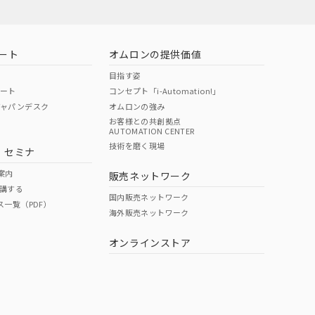
ート
オムロンの提供価値
目指す姿
ポート
コンセプト「i-Automation!」
ジャパンデスク
オムロンの強み
お客様との共創拠点
AUTOMATION CENTER
DIBP
BBP
DEHP
環境保護
技術を磨く現場
・セミナ
状況ページへ
使用期限
検索ください
案内
販売ネットワーク
講する
O
O
O
e
国内販売ネットワーク
ス一覧（PDF）
海外販売ネットワーク
オンラインストア
状況ページへ