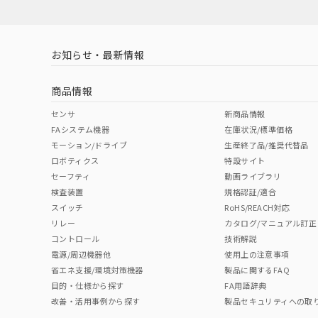
対応済み
LR型式承認
DNV型式承認
BV型式承認
KR
（イギリス
（ノルウェー
（フランス
（
お知らせ・最新情報
中国 RoHS
注意事項・凡例
船舶規格）
船舶規格）
船舶規格）
船
商品情報
No
No
No
No
中国 RoHS表
※1 ※2
センサ
新商品情報
FAシステム機器
在庫状況/標準価格
Pb
Hg
Cd
Cr(V
モーション/ドライブ
生産終了品/推奨代替品
ロボティクス
特設サイト
セーフティ
動画ライブラリ
検査装置
規格認証/適合
O
O
O
O
スイッチ
RoHS/REACH対応
リレー
カタログ/マニュアル訂正
コントロール
技術解説
"対応済み"や非含有の記載がされた商品であっても、流通
電源/周辺機器他
使用上の注意事項
非含有品が必要な際は、弊社営業部門もしくは販売店へお
省エネ支援/環境対策機器
製品に関するFAQ
目的・仕様から探す
FA用語辞典
改善・活用事例から探す
製品セキュリティへの取