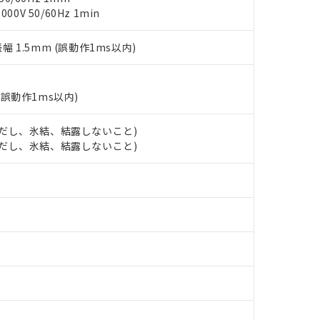
事業取扱商品の中には、本サービスの対象外となる商品もあること
手続きをとります。
キシル) (DEHP)(別名：DOP) 1000ppm以下、フタル酸ブチルベンジル（BBP） 100
0V 50/60Hz 1min
(GB/T26572)：
以下、フタル酸ジイソブチル (DIBP) 1000ppm以下
び標準価格照会結果は、記載している更新日時点での社内データに
物を破棄する場合は、完全に破砕するなど、違法に輸出されないよ
(水銀) : 1000ppm、 Cd(カドミウム) : 100ppm、
業用監視および制御機器に対する適用除外項目は除く。
覧された時点での実際の在庫および標準価格とは異なる場合がある
1000ppm、 PBBs(ポリ臭化ビフェニル類) : 1000ppm、 PBDEs(ポリ臭化ジフェニルエーテル類
物質については閾値を超える意図的な使用がないことを確認しています。
振幅 1.5mm (誤動作1ms以内)
上の在庫あり
 1000ppm、 DIBP(フタル酸ジイソブチル) : 1000ppm、 BBP(フタル酸ブチルベンジル) :
品を、核兵器、ミサイル、化学兵器、生物兵器またはその他武器並
チルヘキシル)) : 1000ppm
況および標準価格はお客様のお取引先、またはお客様担当のオムロ
用いたしません。
ご相談ください。
は満たないが在庫あり
製品を第三者に販売する場合は、上記1、2および3の内容を当該第
機器販売店や当社販売拠点は「
販売ネットワーク
」をご確認くだ
(誤動作1ms以内)
販売先および販売に係わる関係者が違法に輸出するおそれがある場
用期限
び標準価格結果を当社の事前の承諾なく第三者に漏洩または開示し
え状況などにより、予定月が前後することがあります。
(最新の在庫状況については、お客様のお取引先、またはお客様担当
（10物質）のすべてが基準値以下であることを示します。
 (ただし、氷結、結露しないこと)
店・当社販売員にご確認ください)
能（部品リスト作成サービス）をご利用いただくには、I-Webメン
使用状況下において有害物質が外部に漏えいし、環境に深刻な影響を
 (ただし、氷結、結露しないこと)
あります。
機種、また在庫状況の情報を公開していない機種
ェブサイト上で当社にご登録された部品リストについて、当社およ
書ダウンロード
す。当社販売部門へお問い合わせください。
品・サービスに関するお客様との取引・商談に必要な範囲で利用す
合意する
キャンセル
書をダウンロードすることができます。
利用者とは、
"個人情報の共同利用に関して"
の「1.共同利用者の
します。
10物質）の非含有証明書
明書（当社基準）
日時点で非含有を証明するもので、過去に遡って非含有を証明するも
令のフタル酸エステル類４物質の対応では、対応完了までの期間は出
備考欄に対応日を記載しておりました。
品への在庫切替を完了していることから、特段のことがない限り、20