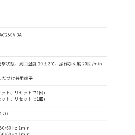
AC250V 3A
撃状態、周囲温度 20±2℃、操作ひん度 20回/min
 RoHS指令（10物質）の非含有に対応した製品が提供可能な商品です
)/はんだづけ共用端子
oHS指令（10物質）の非含有に対応した製品に切り替える予定のある
 RoHS指令（10物質）の非含有に非対応の商品で、対応品を出す予
(セット、リセットで1回)
 RoHS指令（10物質）の非含有の対応状況を調査中または確認中の
(セット、リセットで1回)
ンス料など無形物で、有害物質有無と関係のない商品です。
○×表
より、非含有部品としていたものが、含有品と判明した場合などやむ
メガ)
みいただき、同意のうえご利用ください。
材料含有率が中国RoHSの基準値以下であることを示します。
材料含有率が中国RoHSの基準値を超えていることを示します。
、当社制御機器事業取扱商品の当社在庫状況および標準価格(税抜)
ら貴社製品のうち、外国為替および外国貿易法に定める商品（以下｢
質）：
0/60Hz 1min
す。当社販売部門へお問い合わせください。
 水銀(Hg) 1000ppm以下、 カドミウム(Cd) 100ppm以下、
たは国外への提供する場合は、日本国政府の輸出許可(または役務取
0/60Hz 1min
000ppm以下、ポリ臭化ビフェニル類(PBB) 1000ppm以下、ポリ臭化ジフェニルエーテル類(P