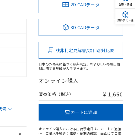
2D CADデータ
在庫・価格
無料テスト機
3D CADデータ
該非判定見解書/項目別対比表
日本の外為法に基づく該非判定、およびEAR再輸出規
制に関する見解が入手できます。
オンライン購入
¥ 1,660
販売価格（税込）
状況
カートに追加
オンライン購入における出荷予定日は、カートに追加
～「ご購入手続き：価格・納期の確認」画面にてご確