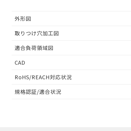
外形図
取りつけ穴加工図
適合負荷領域図
CAD
ログイン/会員登録いただくと、CADデータをダウンロ
RoHS/REACH対応状況
規格認証/適合状況
EU RoHS
注意事項・凡例
UL認証
CSA認証
CEマーキング
ダウンロードデータをご利用いただく前に、以下を必ずお読
No
No
Yes
対応状況
対応予定月
※1
※2
ソフトウェアの使用条件