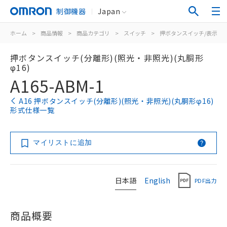
制御機器
Japan
ホーム
>
商品情報
>
商品カテゴリ
>
スイッチ
>
押ボタンスイッチ/表示灯
押ボタンスイッチ(分離形)(照光・非照光)(丸胴形
φ16)
A165-ABM-1
A16 押ボタンスイッチ(分離形)(照光・非照光)(丸胴形φ16)
形式仕様一覧
マイリストに追加
日本語
English
PDF出力
商品概要