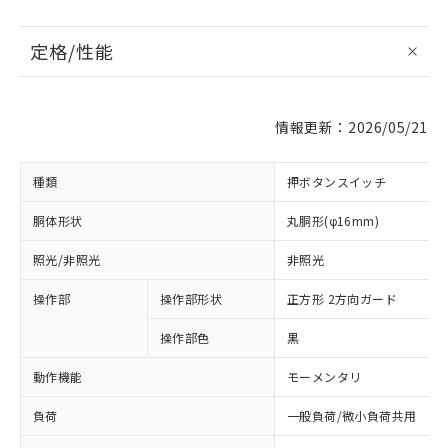
定格/性能
情報更新：2026/05/21
種類
押ボタンスイッチ
胴体形状
丸胴形(φ16mm)
照光/非照光
非照光
操作部
操作部形状
正方形 2方向ガード
操作部色
黒
動作機能
モーメンタリ
負荷
一般負荷/微小負荷共用