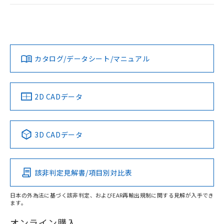
荷製品に未対応品が混在することから備考
ログイン/会員登録
EU RoHS
注意事項・凡例
欄に対応日を記載しておりました。
UL認証
CSA認証
CEマーキング
既に当社にて対応品への在庫切替を完了
していることから、特段のことがない限
No
No
Yes
対応状況
対応予定月
※1
※2
り、2022年1月12日より割愛しておりま
ダウンロードデータをご利用いただく前に、以下を必ずお読
す。
みください。
カタログ/データシート/マニュアル
対応済み
ソフトウェアの使用条件
LR型式承認
DNV型式承認
BV型式承認
KR型式承
（イギリス
（ノルウェー
（フランス
（韓国
船舶規格）
船舶規格）
船舶規格）
船舶規格
中国 RoHS
注意事項・凡例
2D CADデータ
No
No
No
No
中国 RoHS表
※1 ※2
3D CADデータ
この製品の規格認証/適合状況ページへ
Pb
Hg
Cd
Cr(VI)
その他の認証はこちらのページからご検索ください
該非判定見解書/項目別対比表
O
O
O
O
日本の外為法に基づく該非判定、およびEAR再輸出規制に関する見解が入手でき
ます。
"対応済み"や非含有の記載がされた商品であっても、流通
在庫等で未対応品が混在する可能性があります。
オンライン購入