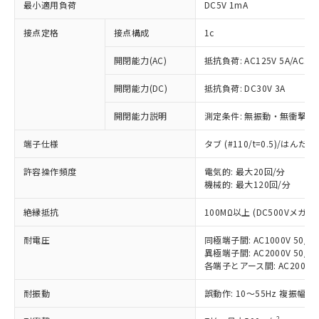
最小適用負荷
DC5V 1mA
接点定格
接点構成
1c
開閉能力(AC)
抵抗負荷: AC125V 5A/AC250
開閉能力(DC)
抵抗負荷: DC30V 3A
開閉能力説明
測定条件: 無振動・無衝撃状態
端子仕様
タブ (#110/t=0.5)/はん
許容操作頻度
電気的: 最大20回/分
機械的: 最大120回/分
※1 対応状況
絶縁抵抗
100MΩ以上 (DC500Vメガ)
対応済み：EU RoHS指令（10物質）の
耐電圧
非含有に対応した製品が提供可能な商品で
同極端子間: AC1000V 50/60
異極端子間: AC2000V 50/60
す。
各端子とアース間: AC2000V 5
対応予定：EU RoHS指令（10物質）の非含
ご利用条件
有に対応した製品に切り替える予定のある
耐振動
誤動作: 10～55Hz 複振幅 1
商品です。
対応予定なし：EU RoHS指令（10物質）の
2