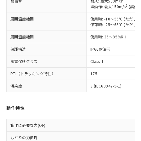
耐衝撃
耐久: 最大500m/s
以下の条件をお読みいただき、同意のうえ
非含有に非対応の商品で、対応品を出す予
2
誤動作: 最大150m/s
(誤動作
ご利用ください。
定はありません。
調査・確認中：EU RoHS指令（10物質）の
周囲温度範囲
使用時: -10～55℃ (ただ
本サービスは、当社制御機器事業取扱
※1 中国RoHS○×表
非含有の対応状況を調査中または確認中の
保存時: -25～65℃ (ただ
商品の当社在庫状況および標準価格
商品です。
(税抜)を提供させていただくもので
周囲湿度範囲
「○」：最大均質材料含有率が中国RoHSの
使用時: 35～85%RH
非該当品：ライセンス料など無形物で、有
す。
基準値以下であることを示します。
害物質有無と関係のない商品です。
当社制御機器事業取扱商品の中には、
保護構造
IP66耐油形
「×」：最大均質材料含有率が中国RoHSの
仕入先様の事情により、非含有部品として
本サービスの対象外となる商品もある
基準値を超えていることを示します。
いたものが、含有品と判明した場合などや
当社は、これら貴社製品のうち、外国
ことをご了承ください。
感電保護クラス
Class II
「－」：未確認です。当社販売部門へお問
むを得ず変更することがあります。
為替および外国貿易法に定める商品
在庫状況および標準価格照会結果は、
い合わせください。
（以下｢規制貨物等」という）を輸出
PTI（トラッキング特性）
175
記載している更新日時点での社内デー
*EU RoHS指令（10物質）：
または国外への提供する場合は、日本
記
タに基づき作成されるものであり、閲
説明
鉛(Pb) 1000ppm以下、 水銀(Hg) 1000ppm以下、 カド
*中国RoHS10物質の基準値 (GB/T26572)：
国政府の輸出許可(または役務取引許
汚染度
3 (IEC60947-5-1)
号
覧された時点での実際の在庫および標
ミウム(Cd) 100ppm以下、
Pb(鉛) :1000ppm、 Hg(水銀) : 1000ppm、 Cd(カドミウ
可)を取得するなどの必要な手続きを
六価クロム(Cr(Ⅵ)) 1000ppm以下、ポリ臭化ビフェニル
ム) : 100ppm、
準価格とは異なる場合があることをご
類(PBB) 1000ppm以下、ポリ臭化ジフェニルエーテル類
Cr(Ⅵ)(六価クロム) : 1000ppm、 PBBs(ポリ臭化ビフェ
とります。
了承ください。
(PBDE) 1000ppm以下、フタル酸ビス(2-エチルヘキシ
○
一定数以上の在庫あり
ニル類) : 1000ppm、 PBDEs(ポリ臭化ジフェニルエーテ
当社は規制貨物を破棄する場合は、完
ル) (DEHP)(別名：DOP) 1000ppm以下、フタル酸ブチ
正式な納期状況および標準価格はお客
ル類) : 1000ppm、
動作特性
ルベンジル（BBP） 1000ppm以下、フタル酸ジブチル
全に破砕するなど、違法に輸出されな
DBP(フタル酸ジブチル) : 1000ppm、 DIBP(フタル酸ジ
様のお取引先、またはお客様担当のオ
（DBP） 1000ppm以下、フタル酸ジイソブチル
イソブチル) : 1000ppm、 BBP(フタル酸ブチルベンジ
△
一定数には満たないが在庫あり
いよう必要な手段を講じます。
ムロン制御機器販売店・当社販売員に
(DIBP) 1000ppm以下
ル) : 1000ppm、
当社は貴社製品を、核兵器、ミサイ
動作に必要な力(OF)
但し、RoHS指令で産業用監視および制御機器に対する
DEHP(フタル酸ビス(2-エチルヘキシル)) : 1000ppm
ご相談ください。
適用除外項目は除く。
ル、化学兵器、生物兵器またはその他
－
在庫なし(最新の在庫状況につ
オムロン制御機器販売店や当社販売拠
フタル酸エステル類の４物質については閾値を超える意
もどりの力(RF)
武器並びにこれらの製造装置等に一切
いては、お客様のお取引先、ま
図的な使用がないことを確認しています。
点は「
販売ネットワーク
」をご確認