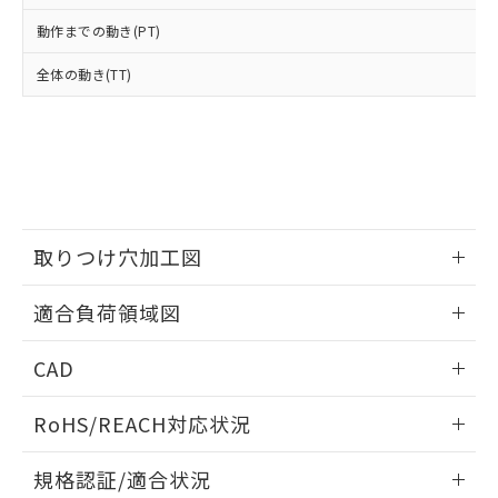
※2 環境保護使用期限
使用いたしません。
たはお客様担当のオムロン制御
ください。
動作までの動き(PT)
当社は、貴社製品を第三者に販売する
機器販売店・当社販売員にご確
在庫状況および標準価格結果を当社の
※2 対応予定月
「ｅ」：有害物質（10物質）のすべてが基
場合は、上記1、2および3の内容を当
認ください)
事前の承諾なく第三者に漏洩または開
全体の動き(TT)
準値以下であることを示します。
該第三者に通知します。また当社は、
示しないようお願いします。
部品在庫の切り替え状況などにより、予定
「10」：通常の使用状況下において有害物
販売先および販売に係わる関係者が違
マイパーツ機能（部品リスト作成サー
空
受注生産機種、また在庫状況の
月が前後することがあります。
質が外部に漏えいし、環境に深刻な影響を
法に輸出するおそれがある場合は、取
ビス）をご利用いただくには、I-Web
白
情報を公開していない機種
及ぼさない年数を意味します。
り引きをいたしません。
メンバーズにご登録されている必要が
「－」：未確認です。当社販売部門へお問
あります。
い合わせください。
お客様が当ウェブサイト上で当社にご
※3 非含有証明書ダウンロード
登録された部品リストについて、当社
取りつけ穴加工図
および当社の共同利用者が、当社の製
下記の非含有証明書をダウンロードするこ
品・サービスに関するお客様との取
とができます。
情報更新：2026/05/21
合意する
キャンセル
引・商談に必要な範囲で利用すること
適合負荷領域図
をご了承ください。
EU RoHS指令（10物質）の非含有証明書
※当社の共同利用者とは、
"個人情報
情報更新：2026/05/21
51物質の非含有証明書（当社基準）
CAD
の共同利用に関して"
の「1.共同利
※本証明書は発行日時点で非含有を証明す
用者の範囲」に記載されている法人を
ログイン/会員登録いただくと、CADデータをダウンロー
るもので、過去に遡って非含有を証明する
指します。
RoHS/REACH対応状況
ドすることができます。
ものではありません。
また、RoHS指令のフタル酸エステル類４
情報更新：2026/7/29
規格認証/適合状況
物質の対応では、対応完了までの期間は出