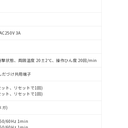
AC250V 3A
撃状態、周囲温度 20±2℃、操作ひん度 20回/min
 RoHS指令（10物質）の非含有に対応した製品が提供可能な商品です
)/はんだづけ共用端子
oHS指令（10物質）の非含有に対応した製品に切り替える予定のある
 RoHS指令（10物質）の非含有に非対応の商品で、対応品を出す予
(セット、リセットで1回)
 RoHS指令（10物質）の非含有の対応状況を調査中または確認中の
(セット、リセットで1回)
ンス料など無形物で、有害物質有無と関係のない商品です。
○×表
より、非含有部品としていたものが、含有品と判明した場合などやむ
メガ)
みいただき、同意のうえご利用ください。
材料含有率が中国RoHSの基準値以下であることを示します。
材料含有率が中国RoHSの基準値を超えていることを示します。
、当社制御機器事業取扱商品の当社在庫状況および標準価格(税抜)
ら貴社製品のうち、外国為替および外国貿易法に定める商品（以下｢
質）：
0/60Hz 1min
す。当社販売部門へお問い合わせください。
 水銀(Hg) 1000ppm以下、 カドミウム(Cd) 100ppm以下、
たは国外への提供する場合は、日本国政府の輸出許可(または役務取
0/60Hz 1min
000ppm以下、ポリ臭化ビフェニル類(PBB) 1000ppm以下、ポリ臭化ジフェニルエーテル類(P