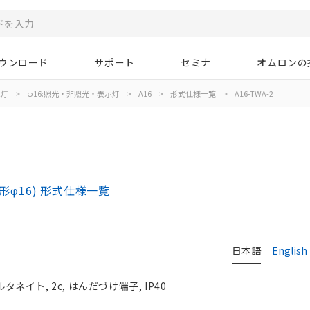
ウンロード
サポート
セミナ
オムロンの
示灯
>
φ16:照光・非照光・表示灯
>
A16
>
形式仕様一覧
>
A16-TWA-2
)
形φ16) 形式仕様一覧
日本語
English
ネイト, 2c, はんだづけ端子, IP40