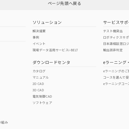
ページ先頭へ戻る
ダウンロードはこちら
型式承認
NK型式承認
ABS型式承認
韓国
（日本
（アメリカ
ソリューション
サービスサポ
舶規格）
船舶規格）
船舶規格）
解決提案
テスト機貸出
事例
ロボティクスサ
No
No
イベント
日本語相談窓口
現場データ活用サービスi-BELT
輸出該非判定
I)
PBBs
PBDEs
DBP
ダウンロードセンタ
eラーニング
この製品の規格認証/適合
その他の認証はこちらのページからご
カタログ
eラーニングのご
マニュアル
コースを選んで受
O
O
O
2D CAD
eラーニングコー
3D CAD
電気制御CAD
在庫等で未対応品が混在する可能性があります。
ソフトウェア
問い合わせください。
この製品のRoHS/REACH対応
り組み