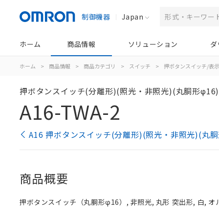
制御機器
Japan
ホーム
商品情報
ソリューション
ダ
ホーム
>
商品情報
>
商品カテゴリ
>
スイッチ
>
押ボタンスイッチ/表
押ボタンスイッチ(分離形)(照光・非照光)(丸胴形φ16
A16-TWA-2
A16 押ボタンスイッチ(分離形)(照光・非照光)(丸胴
商品概要
押ボタンスイッチ（丸胴形φ16）, 非照光, 丸形 突出形, 白, オルタ