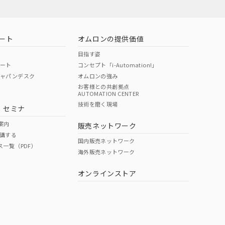
ート
オムロンの提供価値
目指す姿
ポート
コンセプト「i-Automation!」
ジャパンデスク
オムロンの強み
お客様との共創拠点
AUTOMATION CENTER
DIBP
BBP
DEHP
環境保護
技術を磨く現場
・セミナ
状況ページへ
使用期限
検索ください
案内
販売ネットワーク
講する
O
O
O
e
国内販売ネットワーク
ス一覧（PDF）
海外販売ネットワーク
オンラインストア
状況ページへ