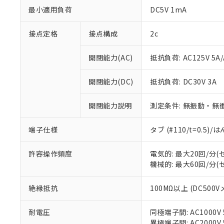
最小適用負荷
DC5V 1mA
接点定格
接点構成
2c
開閉能力(AC)
抵抗負荷: AC125V 5A/
開閉能力(DC)
抵抗負荷: DC30V 3A
※1 対応状況
開閉能力説明
測定条件: 無振動・無衝
対応済み：EU
端子仕様
タブ (#110/t=0.5
対応予定：EU R
対応予定なし：EU
許容操作頻度
電気的: 最大20回/分
調査・確認中：EU
ご利用条件
機械的: 最大60回/分
非該当品：ライセ
※1 中国RoHS
仕入先様の事情に
があります。
絶縁抵抗
100MΩ以上 (DC500V
以下の条件をお読
「○」：最大均質
「×」：最大均質
本サービスは
当社は、これ
*EU RoHS指令（10物
耐電圧
同極端子間: AC1000V 5
「－」：未確認で
鉛(Pb) 1000ppm以下、
くものです。
う）を輸出ま
異極端子間: AC2000V 5
記
説明
六価クロム(Cr(Ⅵ)) 1