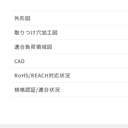
外形図
取りつけ穴加工図
適合負荷領域図
CAD
ログイン/会員登録いただくと、CADデータをダウンロ
RoHS/REACH対応状況
規格認証/適合状況
EU RoHS
注意事項・凡例
UL認証
CSA認証
CEマーキング
ダウンロードデータをご利用いただく前に、以下を必ずお読
No
No
Yes
対応状況
対応予定月
※1
※2
ソフトウェアの使用条件