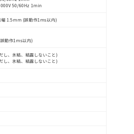
事業取扱商品の中には、本サービスの対象外となる商品もあること
手続きをとります。
キシル) (DEHP)(別名：DOP) 1000ppm以下、フタル酸ブチルベンジル（BBP） 100
0V 50/60Hz 1min
(GB/T26572)：
以下、フタル酸ジイソブチル (DIBP) 1000ppm以下
び標準価格照会結果は、記載している更新日時点での社内データに
物を破棄する場合は、完全に破砕するなど、違法に輸出されないよ
(水銀) : 1000ppm、 Cd(カドミウム) : 100ppm、
業用監視および制御機器に対する適用除外項目は除く。
覧された時点での実際の在庫および標準価格とは異なる場合がある
1000ppm、 PBBs(ポリ臭化ビフェニル類) : 1000ppm、 PBDEs(ポリ臭化ジフェニルエーテル類
物質については閾値を超える意図的な使用がないことを確認しています。
振幅 1.5mm (誤動作1ms以内)
上の在庫あり
 1000ppm、 DIBP(フタル酸ジイソブチル) : 1000ppm、 BBP(フタル酸ブチルベンジル) :
品を、核兵器、ミサイル、化学兵器、生物兵器またはその他武器並
チルヘキシル)) : 1000ppm
況および標準価格はお客様のお取引先、またはお客様担当のオムロ
用いたしません。
ご相談ください。
は満たないが在庫あり
製品を第三者に販売する場合は、上記1、2および3の内容を当該第
機器販売店や当社販売拠点は「
販売ネットワーク
」をご確認くだ
(誤動作1ms以内)
販売先および販売に係わる関係者が違法に輸出するおそれがある場
用期限
び標準価格結果を当社の事前の承諾なく第三者に漏洩または開示し
え状況などにより、予定月が前後することがあります。
(最新の在庫状況については、お客様のお取引先、またはお客様担当
（10物質）のすべてが基準値以下であることを示します。
 (ただし、氷結、結露しないこと)
店・当社販売員にご確認ください)
能（部品リスト作成サービス）をご利用いただくには、I-Webメン
使用状況下において有害物質が外部に漏えいし、環境に深刻な影響を
 (ただし、氷結、結露しないこと)
あります。
機種、また在庫状況の情報を公開していない機種
ェブサイト上で当社にご登録された部品リストについて、当社およ
書ダウンロード
す。当社販売部門へお問い合わせください。
品・サービスに関するお客様との取引・商談に必要な範囲で利用す
合意する
キャンセル
書をダウンロードすることができます。
利用者とは、
"個人情報の共同利用に関して"
の「1.共同利用者の
します。
10物質）の非含有証明書
明書（当社基準）
日時点で非含有を証明するもので、過去に遡って非含有を証明するも
令のフタル酸エステル類４物質の対応では、対応完了までの期間は出
備考欄に対応日を記載しておりました。
品への在庫切替を完了していることから、特段のことがない限り、20