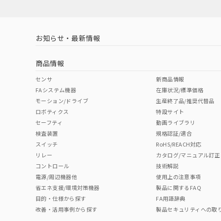
対応済み
LR型式承認
DNV型式承認
BV型式承認
KR
（イギリス
（ノルウェー
（フランス
（
お知らせ・最新情報
中国 RoHS
注意事項・凡例
船舶規格）
船舶規格）
船舶規格）
船
商品情報
No
No
No
No
中国 RoHS表
※1 ※2
センサ
新商品情報
FAシステム機器
在庫状況/標準価格
Pb
Hg
Cd
Cr(V
モーション/ドライブ
生産終了品/推奨代替品
ロボティクス
特設サイト
セーフティ
動画ライブラリ
検査装置
規格認証/適合
O
O
O
O
スイッチ
RoHS/REACH対応
リレー
カタログ/マニュアル訂正
コントロール
技術解説
"対応済み"や非含有の記載がされた商品であっても、流通
電源/周辺機器他
使用上の注意事項
非含有品が必要な際は、弊社営業部門もしくは販売店へお
省エネ支援/環境対策機器
製品に関するFAQ
目的・仕様から探す
FA用語辞典
改善・活用事例から探す
製品セキュリティへの取