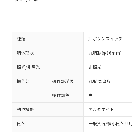
種類
押ボタンスイッチ
胴体形状
丸胴形(φ16mm)
照光/非照光
非照光
操作部
操作部形状
丸形 突出形
操作部色
白
動作機能
オルタネイト
負荷
一般負荷/微小負荷共