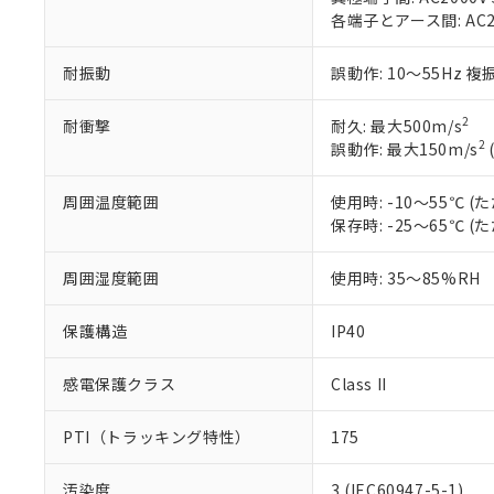
当社制御機器
などの必要な
フタル酸ビス(2-エチルヘ
各端子とアース間: AC200
号
*中国RoHS10物質の基準値 
ル（DBP） 1000ppm
在庫状況およ
当社は規制貨
Pb(鉛) :1000ppm、 Hg
但し、RoHS指令で産
のであり、閲
ます。
Cr(Ⅵ)(六価クロム) : 
フタル酸エステル類の４
耐振動
誤動作: 10～55Hz 複
○
一定数以
DBP(フタル酸ジブチル) :
い。
当社は貴社製
DEHP(フタル酸ビス(2-エ
正式な納期状
置等に一切使
2
当社販売員に
耐衝撃
耐久: 最大500m/s
※2 対応予定月
△
一定数に
当社は、貴社
2
オムロン制御
誤動作: 最大150m/s
また当社は、
※2 環境保護使
在庫状況およ
部品在庫の切り替
たしません。
－
在庫なし
す。
「ｅ」：有害物質
周囲温度範囲
使用時: -10～55℃
機器販売
マイパーツ機
「10」：通常の
保存時: -25～65℃
ている必要が
味します。
空
受注生産
お客様が当ウ
※3 非含有証明
「－」：未確認で
周囲湿度範囲
使用時: 35～85%RH
白
が、当社の製
さい。
下記の非含有証明
保護構造
IP40
※当社の共同
いる法人を指
EU RoHS指令（
51物質の非含有証
感電保護クラス
Class II
※本証明書は発行
また、RoHS指
PTI（トラッキング特性）
175
混在することから
既に当社にて対応
汚染度
3 (IEC60947-5-1)