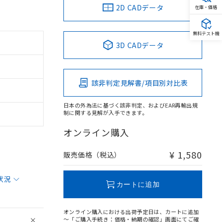
2D CADデータ
在庫・価格
無料テスト機
3D CADデータ
該非判定見解書/項目別対比表
日本の外為法に基づく該非判定、およびEAR再輸出規
制に関する見解が入手できます。
オンライン購入
¥ 1,580
販売価格（税込）
状況
カートに追加
オンライン購入における出荷予定日は、カートに追加
～「ご購入手続き：価格・納期の確認」画面にてご確