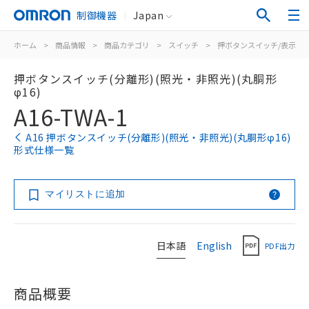
制御機器
Japan
ホーム
>
商品情報
>
商品カテゴリ
>
スイッチ
>
押ボタンスイッチ/表示灯
押ボタンスイッチ(分離形)(照光・非照光)(丸胴形
φ16)
A16-TWA-1
A16 押ボタンスイッチ(分離形)(照光・非照光)(丸胴形φ16)
形式仕様一覧
マイリストに追加
日本語
English
PDF出力
商品概要