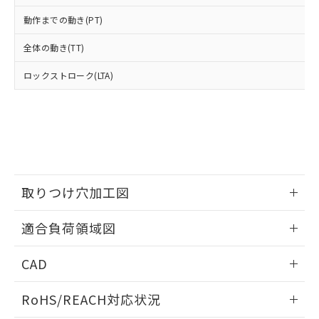
武器並びにこれらの製造装置等に一切
いては、お客様のお取引先、ま
図的な使用がないことを確認しています。
点は「
販売ネットワーク
」をご確認
※2 環境保護使用期限
動作までの動き(PT)
使用いたしません。
たはお客様担当のオムロン制御
ください。
当社は、貴社製品を第三者に販売する
機器販売店・当社販売員にご確
在庫状況および標準価格結果を当社の
全体の動き(TT)
※2 対応予定月
「ｅ」：有害物質（10物質）のすべてが基
場合は、上記1、2および3の内容を当
認ください)
事前の承諾なく第三者に漏洩または開
準値以下であることを示します。
該第三者に通知します。また当社は、
示しないようお願いします。
ロックストローク(LTA)
部品在庫の切り替え状況などにより、予定
「10」：通常の使用状況下において有害物
販売先および販売に係わる関係者が違
マイパーツ機能（部品リスト作成サー
空
受注生産機種、また在庫状況の
月が前後することがあります。
質が外部に漏えいし、環境に深刻な影響を
法に輸出するおそれがある場合は、取
ビス）をご利用いただくには、I-Web
白
情報を公開していない機種
及ぼさない年数を意味します。
り引きをいたしません。
メンバーズにご登録されている必要が
「－」：未確認です。当社販売部門へお問
あります。
い合わせください。
お客様が当ウェブサイト上で当社にご
※3 非含有証明書ダウンロード
登録された部品リストについて、当社
および当社の共同利用者が、当社の製
下記の非含有証明書をダウンロードするこ
取りつけ穴加工図
品・サービスに関するお客様との取
とができます。
合意する
キャンセル
引・商談に必要な範囲で利用すること
情報更新：2026/05/21
をご了承ください。
適合負荷領域図
EU RoHS指令（10物質）の非含有証明書
※当社の共同利用者とは、
"個人情報
51物質の非含有証明書（当社基準）
の共同利用に関して"
の「1.共同利
情報更新：2026/05/21
※本証明書は発行日時点で非含有を証明す
CAD
用者の範囲」に記載されている法人を
るもので、過去に遡って非含有を証明する
指します。
ログイン/会員登録いただくと、CADデータをダウンロー
ものではありません。
RoHS/REACH対応状況
ドすることができます。
また、RoHS指令のフタル酸エステル類４