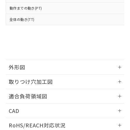
オムロン制御機器販売店や当社販売拠
フタル酸エステル類の４物質については閾値を超える意
武器並びにこれらの製造装置等に一切
いては、お客様のお取引先、ま
図的な使用がないことを確認しています。
点は「
販売ネットワーク
」をご確認
動作までの動き(PT)
※2 環境保護使用期限
使用いたしません。
たはお客様担当のオムロン制御
ください。
当社は、貴社製品を第三者に販売する
機器販売店・当社販売員にご確
在庫状況および標準価格結果を当社の
全体の動き(TT)
※2 対応予定月
「ｅ」：有害物質（10物質）のすべてが基
場合は、上記1、2および3の内容を当
認ください)
事前の承諾なく第三者に漏洩または開
準値以下であることを示します。
該第三者に通知します。また当社は、
示しないようお願いします。
部品在庫の切り替え状況などにより、予定
「10」：通常の使用状況下において有害物
販売先および販売に係わる関係者が違
マイパーツ機能（部品リスト作成サー
空
受注生産機種、また在庫状況の
月が前後することがあります。
質が外部に漏えいし、環境に深刻な影響を
法に輸出するおそれがある場合は、取
ビス）をご利用いただくには、I-Web
白
情報を公開していない機種
及ぼさない年数を意味します。
り引きをいたしません。
メンバーズにご登録されている必要が
「－」：未確認です。当社販売部門へお問
あります。
い合わせください。
お客様が当ウェブサイト上で当社にご
※3 非含有証明書ダウンロード
外形図
登録された部品リストについて、当社
および当社の共同利用者が、当社の製
下記の非含有証明書をダウンロードするこ
情報更新：2026/05/21
品・サービスに関するお客様との取
取りつけ穴加工図
とができます。
合意する
キャンセル
引・商談に必要な範囲で利用すること
をご了承ください。
情報更新：2026/05/21
適合負荷領域図
EU RoHS指令（10物質）の非含有証明書
※当社の共同利用者とは、
"個人情報
51物質の非含有証明書（当社基準）
の共同利用に関して"
の「1.共同利
情報更新：2026/05/21
※本証明書は発行日時点で非含有を証明す
CAD
用者の範囲」に記載されている法人を
るもので、過去に遡って非含有を証明する
指します。
ものではありません。
ログイン/会員登録いただくと、CADデータをダウンロー
RoHS/REACH対応状況
また、RoHS指令のフタル酸エステル類４
ドすることができます。