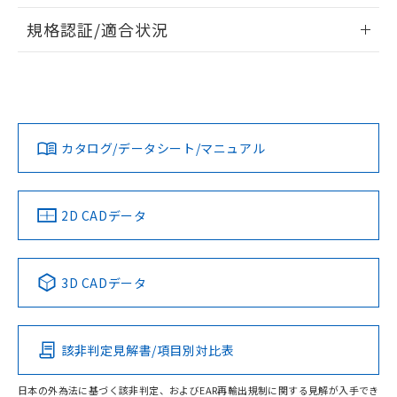
物質の対応では、対応完了までの期間は出
情報更新：2026/7/29
荷製品に未対応品が混在することから備考
規格認証/適合状況
欄に対応日を記載しておりました。
ログイン/会員登録
EU RoHS
注意事項・凡例
既に当社にて対応品への在庫切替を完了
UL認証
CSA認証
CEマーキング
していることから、特段のことがない限
り、2022年1月12日より割愛しておりま
No
No
Yes
対応状況
対応予定月
※1
※2
す。
ダウンロードデータをご利用いただく前に、以下を必ずお読
みください。
カタログ/データシート/マニュアル
対応済み
ソフトウェアの使用条件
LR型式承認
DNV型式承認
BV型式承認
KR型式承
（イギリス
（ノルウェー
（フランス
（韓国
船舶規格）
船舶規格）
船舶規格）
船舶規格
中国 RoHS
注意事項・凡例
2D CADデータ
No
No
No
No
中国 RoHS表
※1 ※2
3D CADデータ
この製品の規格認証/適合状況ページへ
Pb
Hg
Cd
Cr(VI)
その他の認証はこちらのページからご検索ください
該非判定見解書/項目別対比表
O
O
O
O
日本の外為法に基づく該非判定、およびEAR再輸出規制に関する見解が入手でき