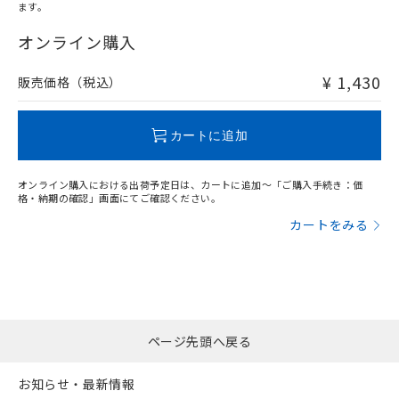
ます。
"対応済み"や非含有の記載がされた商品であっても、流通
在庫等で未対応品が混在する可能性があります。
オンライン購入
非含有品が必要な際は、弊社営業部門もしくは販売店へお
問い合わせください。
¥ 1,430
販売価格（税込）
この製品のRoHS/REACH対応状況ページへ
カートに追加
オンライン購入における出荷予定日は、カートに追加～「ご購入手続き：価
格・納期の確認」画面にてご確認ください。
カートをみる
ページ先頭へ戻る
お知らせ・最新情報