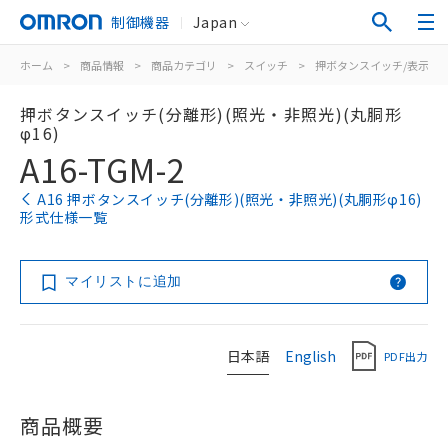
制御機器
Japan
ホーム
>
商品情報
>
商品カテゴリ
>
スイッチ
>
押ボタンスイッチ/表示灯
押ボタンスイッチ(分離形)(照光・非照光)(丸胴形
φ16)
A16-TGM-2
A16 押ボタンスイッチ(分離形)(照光・非照光)(丸胴形φ16)
形式仕様一覧
マイリストに追加
日本語
English
PDF出力
商品概要