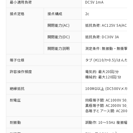
最小適用負荷
DC5V 1mA
接点定格
接点構成
2c
開閉能力(AC)
抵抗負荷: AC125V 5A/AC250
開閉能力(DC)
抵抗負荷: DC30V 3A
開閉能力説明
測定条件: 無振動・無衝撃状態
端子仕様
タブ (#110/t=0.5)/はん
許容操作頻度
電気的: 最大20回/分
機械的: 最大120回/分
※1 対応状況
絶縁抵抗
100MΩ以上 (DC500Vメガ)
耐電圧
同極端子間: AC1000V 50/60
対応済み：EU RoHS指令（10物質）の
異極端子間: AC2000V 50/60
非含有に対応した製品が提供可能な商品で
各端子とアース間: AC2000V 5
す。
対応予定：EU RoHS指令（10物質）の非含
耐振動
誤動作: 10～55Hz 複振幅 1
ご利用条件
有に対応した製品に切り替える予定のある
商品です。
2