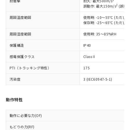
耐衝撃
耐久: 最大500m/s
対応予定なし：EU RoHS指令（10物質）の
2
誤動作: 最大150m/s
(誤動作
以下の条件をお読みいただき、同意のうえ
非含有に非対応の商品で、対応品を出す予
ご利用ください。
周囲温度範囲
使用時: -10～55℃ (ただ
定はありません。
保存時: -25～65℃ (ただ
調査・確認中：EU RoHS指令（10物質）の
本サービスは、当社制御機器事業取扱
※1 中国RoHS○×表
非含有の対応状況を調査中または確認中の
商品の当社在庫状況および標準価格
周囲湿度範囲
使用時: 35～85%RH
商品です。
(税抜)を提供させていただくもので
「○」：最大均質材料含有率が中国RoHSの
非該当品：ライセンス料など無形物で、有
す。
保護構造
IP40
基準値以下であることを示します。
害物質有無と関係のない商品です。
当社制御機器事業取扱商品の中には、
「×」：最大均質材料含有率が中国RoHSの
仕入先様の事情により、非含有部品として
感電保護クラス
Class II
本サービスの対象外となる商品もある
基準値を超えていることを示します。
いたものが、含有品と判明した場合などや
当社は、これら貴社製品のうち、外国
ことをご了承ください。
「－」：未確認です。当社販売部門へお問
むを得ず変更することがあります。
為替および外国貿易法に定める商品
PTI（トラッキング特性）
175
在庫状況および標準価格照会結果は、
い合わせください。
（以下｢規制貨物等」という）を輸出
記載している更新日時点での社内デー
汚染度
*EU RoHS指令（10物質）：
3 (IEC60947-5-1)
または国外への提供する場合は、日本
記
タに基づき作成されるものであり、閲
説明
鉛(Pb) 1000ppm以下、 水銀(Hg) 1000ppm以下、 カド
*中国RoHS10物質の基準値 (GB/T26572)：
国政府の輸出許可(または役務取引許
号
覧された時点での実際の在庫および標
ミウム(Cd) 100ppm以下、
Pb(鉛) :1000ppm、 Hg(水銀) : 1000ppm、 Cd(カドミウ
可)を取得するなどの必要な手続きを
六価クロム(Cr(Ⅵ)) 1000ppm以下、ポリ臭化ビフェニル
ム) : 100ppm、
準価格とは異なる場合があることをご
類(PBB) 1000ppm以下、ポリ臭化ジフェニルエーテル類
Cr(Ⅵ)(六価クロム) : 1000ppm、 PBBs(ポリ臭化ビフェ
とります。
動作特性
了承ください。
(PBDE) 1000ppm以下、フタル酸ビス(2-エチルヘキシ
○
一定数以上の在庫あり
ニル類) : 1000ppm、 PBDEs(ポリ臭化ジフェニルエーテ
当社は規制貨物を破棄する場合は、完
ル) (DEHP)(別名：DOP) 1000ppm以下、フタル酸ブチ
正式な納期状況および標準価格はお客
ル類) : 1000ppm、
ルベンジル（BBP） 1000ppm以下、フタル酸ジブチル
全に破砕するなど、違法に輸出されな
DBP(フタル酸ジブチル) : 1000ppm、 DIBP(フタル酸ジ
様のお取引先、またはお客様担当のオ
（DBP） 1000ppm以下、フタル酸ジイソブチル
イソブチル) : 1000ppm、 BBP(フタル酸ブチルベンジ
動作に必要な力(OF)
△
一定数には満たないが在庫あり
いよう必要な手段を講じます。
ムロン制御機器販売店・当社販売員に
(DIBP) 1000ppm以下
ル) : 1000ppm、
当社は貴社製品を、核兵器、ミサイ
但し、RoHS指令で産業用監視および制御機器に対する
DEHP(フタル酸ビス(2-エチルヘキシル)) : 1000ppm
ご相談ください。
もどりの力(RF)
適用除外項目は除く。
ル、化学兵器、生物兵器またはその他
－
在庫なし(最新の在庫状況につ