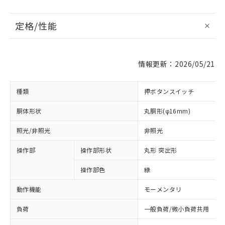
定格/性能
情報更新：2026/05/21
種類
押ボタンスイッチ
胴体形状
丸胴形(φ16mm)
照光/非照光
非照光
操作部
操作部形状
丸形 突出形
操作部色
緑
動作機能
モーメンタリ
負荷
一般負荷/微小負荷共用