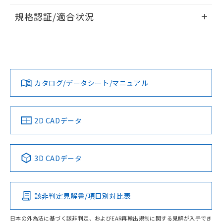
情報更新：2026/7/29
対応予定なし：EU RoHS指令（10物質）の
規格認証/適合状況
以下の条件をお読みいただき、同意のうえ
非含有に非対応の商品で、対応品を出す予
ご利用ください。
定はありません。
EU RoHS
注意事項・凡例
UL認証
CSA認証
CEマーキング
調査・確認中：EU RoHS指令（10物質）の
本サービスは、当社制御機器事業取扱
※1 中国RoHS○×表
非含有の対応状況を調査中または確認中の
商品の当社在庫状況および標準価格
No
No
N/A
商品です。
対応状況
対応予定月
※1
※2
(税抜)を提供させていただくもので
「○」：最大均質材料含有率が中国RoHSの
非該当品：ライセンス料など無形物で、有
す。
基準値以下であることを示します。
カタログ/データシート/マニュアル
害物質有無と関係のない商品です。
対応済み
当社制御機器事業取扱商品の中には、
「×」：最大均質材料含有率が中国RoHSの
仕入先様の事情により、非含有部品として
本サービスの対象外となる商品もある
LR型式承認
DNV型式承認
BV型式承認
KR型式承
基準値を超えていることを示します。
いたものが、含有品と判明した場合などや
当社は、これら貴社製品のうち、外国
（イギリス
（ノルウェー
（フランス
（韓国
ことをご了承ください。
「－」：未確認です。当社販売部門へお問
むを得ず変更することがあります。
為替および外国貿易法に定める商品
船舶規格）
船舶規格）
船舶規格）
船舶規格
中国 RoHS
注意事項・凡例
在庫状況および標準価格照会結果は、
2D CADデータ
い合わせください。
（以下｢規制貨物等」という）を輸出
記載している更新日時点での社内デー
No
*EU RoHS指令（10物質）：
No
No
No
または国外への提供する場合は、日本
記
タに基づき作成されるものであり、閲
説明
鉛(Pb) 1000ppm以下、 水銀(Hg) 1000ppm以下、 カド
*中国RoHS10物質の基準値 (GB/T26572)：
国政府の輸出許可(または役務取引許
号
覧された時点での実際の在庫および標
ミウム(Cd) 100ppm以下、
中国 RoHS表
※1 ※2
Pb(鉛) :1000ppm、 Hg(水銀) : 1000ppm、 Cd(カドミウ
可)を取得するなどの必要な手続きを
3D CADデータ
六価クロム(Cr(Ⅵ)) 1000ppm以下、ポリ臭化ビフェニル
ム) : 100ppm、
準価格とは異なる場合があることをご
類(PBB) 1000ppm以下、ポリ臭化ジフェニルエーテル類
Cr(Ⅵ)(六価クロム) : 1000ppm、 PBBs(ポリ臭化ビフェ
とります。
この製品の規格認証/適合状況ページへ
Pb
Hg
Cd
Cr(VI)
了承ください。
(PBDE) 1000ppm以下、フタル酸ビス(2-エチルヘキシ
○
一定数以上の在庫あり
ニル類) : 1000ppm、 PBDEs(ポリ臭化ジフェニルエーテ
当社は規制貨物を破棄する場合は、完
その他の認証はこちらのページからご検索ください
ル) (DEHP)(別名：DOP) 1000ppm以下、フタル酸ブチ
正式な納期状況および標準価格はお客
ル類) : 1000ppm、
ルベンジル（BBP） 1000ppm以下、フタル酸ジブチル
全に破砕するなど、違法に輸出されな
DBP(フタル酸ジブチル) : 1000ppm、 DIBP(フタル酸ジ
様のお取引先、またはお客様担当のオ
（DBP） 1000ppm以下、フタル酸ジイソブチル
該非判定見解書/項目別対比表
イソブチル) : 1000ppm、 BBP(フタル酸ブチルベンジ
△
一定数には満たないが在庫あり
O
O
O
O
いよう必要な手段を講じます。
ムロン制御機器販売店・当社販売員に
(DIBP) 1000ppm以下
ル) : 1000ppm、
当社は貴社製品を、核兵器、ミサイ
但し、RoHS指令で産業用監視および制御機器に対する
DEHP(フタル酸ビス(2-エチルヘキシル)) : 1000ppm
ご相談ください。
適用除外項目は除く。
日本の外為法に基づく該非判定、およびEAR再輸出規制に関する見解が入手でき
ル、化学兵器、生物兵器またはその他
－
在庫なし(最新の在庫状況につ