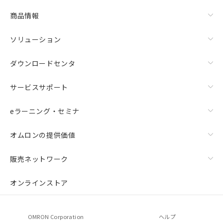
物質の対応では、対応完了までの期間は出
荷製品に未対応品が混在することから備考
商品情報
欄に対応日を記載しておりました。
既に当社にて対応品への在庫切替を完了
ソリューション
していることから、特段のことがない限
り、2022年1月12日より割愛しておりま
ダウンロードセンタ
す。
サービスサポート
eラーニング・セミナ
オムロンの提供価値
販売ネットワーク
オンラインストア
OMRON Corporation
ヘルプ