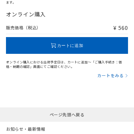
オムロン制御機器販売店や当社販売拠
フタル酸エステル類の４物質については閾値を超える意
ます。
武器並びにこれらの製造装置等に一切
いては、お客様のお取引先、ま
図的な使用がないことを確認しています。
"対応済み"や非含有の記載がされた商品であっても、流通
点は「
販売ネットワーク
」をご確認
※2 環境保護使用期限
使用いたしません。
たはお客様担当のオムロン制御
在庫等で未対応品が混在する可能性があります。
オンライン購入
ください。
当社は、貴社製品を第三者に販売する
機器販売店・当社販売員にご確
非含有品が必要な際は、弊社営業部門もしくは販売店へお
在庫状況および標準価格結果を当社の
※2 対応予定月
「ｅ」：有害物質（10物質）のすべてが基
場合は、上記1、2および3の内容を当
認ください)
問い合わせください。
事前の承諾なく第三者に漏洩または開
¥ 560
販売価格（税込）
準値以下であることを示します。
該第三者に通知します。また当社は、
示しないようお願いします。
部品在庫の切り替え状況などにより、予定
「10」：通常の使用状況下において有害物
販売先および販売に係わる関係者が違
マイパーツ機能（部品リスト作成サー
空
受注生産機種、また在庫状況の
この製品のRoHS/REACH対応状況ページへ
月が前後することがあります。
質が外部に漏えいし、環境に深刻な影響を
法に輸出するおそれがある場合は、取
ビス）をご利用いただくには、I-Web
白
情報を公開していない機種
カートに追加
及ぼさない年数を意味します。
り引きをいたしません。
メンバーズにご登録されている必要が
「－」：未確認です。当社販売部門へお問
あります。
い合わせください。
オンライン購入における出荷予定日は、カートに追加～「ご購入手続き：価
お客様が当ウェブサイト上で当社にご
格・納期の確認」画面にてご確認ください。
※3 非含有証明書ダウンロード
登録された部品リストについて、当社
カートをみる
および当社の共同利用者が、当社の製
下記の非含有証明書をダウンロードするこ
品・サービスに関するお客様との取
とができます。
合意する
キャンセル
引・商談に必要な範囲で利用すること
をご了承ください。
EU RoHS指令（10物質）の非含有証明書
※当社の共同利用者とは、
"個人情報
51物質の非含有証明書（当社基準）
の共同利用に関して"
の「1.共同利
※本証明書は発行日時点で非含有を証明す
用者の範囲」に記載されている法人を
ページ先頭へ戻る
るもので、過去に遡って非含有を証明する
指します。
ものではありません。
お知らせ・最新情報
また、RoHS指令のフタル酸エステル類４