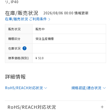
リ, IP40
在庫/販売状況
2026/08/06 00:00 情報更新
在庫/販売状況 ご利用条件
販売状況
販売中
機種区分
受注生産機種
在庫状況
標準価格(税別)
¥ 510
※1 対応状況
詳細情報
対応済み：EU RoHS指令（10物質）の
RoHS/REACH対応状況
規格認証/適合状況
非含有に対応した製品が提供可能な商品で
す。
対応予定：EU RoHS指令（10物質）の非含
ご利用条件
有に対応した製品に切り替える予定のある
RoHS/REACH対応状況
商品です。