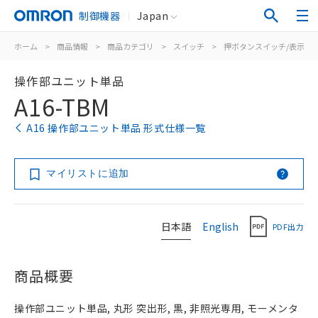
制御機器
Japan
ホーム
>
商品情報
>
商品カテゴリ
>
スイッチ
>
押ボタンスイッチ/表示灯
操作部ユニット単品
A16-TBM
A16 操作部ユニット単品 形式仕様一覧
マイリストに追加
日本語
English
PDF出力
商品概要
操作部ユニット単品, 丸形 突出形, 黒, 非照光専用, モーメンタ