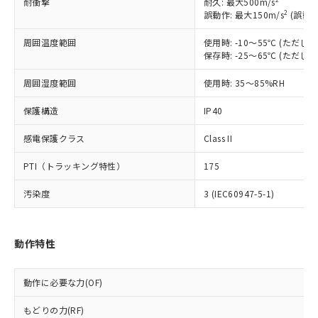
耐衝撃
耐久: 最大500m/s
対応予定なし：EU RoHS指令（10物質）の
2
誤動作: 最大150m/s
(誤動作
以下の条件をお読みいただき、同意のうえ
非含有に非対応の商品で、対応品を出す予
ご利用ください。
周囲温度範囲
使用時: -10～55℃ (ただ
定はありません。
保存時: -25～65℃ (ただ
調査・確認中：EU RoHS指令（10物質）の
本サービスは、当社制御機器事業取扱
※1 中国RoHS○×表
非含有の対応状況を調査中または確認中の
商品の当社在庫状況および標準価格
周囲湿度範囲
使用時: 35～85%RH
商品です。
(税抜)を提供させていただくもので
「○」：最大均質材料含有率が中国RoHSの
非該当品：ライセンス料など無形物で、有
す。
保護構造
IP40
基準値以下であることを示します。
害物質有無と関係のない商品です。
当社制御機器事業取扱商品の中には、
「×」：最大均質材料含有率が中国RoHSの
仕入先様の事情により、非含有部品として
感電保護クラス
Class II
本サービスの対象外となる商品もある
基準値を超えていることを示します。
いたものが、含有品と判明した場合などや
当社は、これら貴社製品のうち、外国
ことをご了承ください。
「－」：未確認です。当社販売部門へお問
むを得ず変更することがあります。
為替および外国貿易法に定める商品
PTI（トラッキング特性）
175
在庫状況および標準価格照会結果は、
い合わせください。
（以下｢規制貨物等」という）を輸出
記載している更新日時点での社内デー
汚染度
*EU RoHS指令（10物質）：
3 (IEC60947-5-1)
または国外への提供する場合は、日本
記
タに基づき作成されるものであり、閲
説明
鉛(Pb) 1000ppm以下、 水銀(Hg) 1000ppm以下、 カド
*中国RoHS10物質の基準値 (GB/T26572)：
国政府の輸出許可(または役務取引許
号
覧された時点での実際の在庫および標
ミウム(Cd) 100ppm以下、
Pb(鉛) :1000ppm、 Hg(水銀) : 1000ppm、 Cd(カドミウ
可)を取得するなどの必要な手続きを
六価クロム(Cr(Ⅵ)) 1000ppm以下、ポリ臭化ビフェニル
ム) : 100ppm、
準価格とは異なる場合があることをご
類(PBB) 1000ppm以下、ポリ臭化ジフェニルエーテル類
Cr(Ⅵ)(六価クロム) : 1000ppm、 PBBs(ポリ臭化ビフェ
とります。
動作特性
了承ください。
(PBDE) 1000ppm以下、フタル酸ビス(2-エチルヘキシ
○
一定数以上の在庫あり
ニル類) : 1000ppm、 PBDEs(ポリ臭化ジフェニルエーテ
当社は規制貨物を破棄する場合は、完
ル) (DEHP)(別名：DOP) 1000ppm以下、フタル酸ブチ
正式な納期状況および標準価格はお客
ル類) : 1000ppm、
ルベンジル（BBP） 1000ppm以下、フタル酸ジブチル
全に破砕するなど、違法に輸出されな
DBP(フタル酸ジブチル) : 1000ppm、 DIBP(フタル酸ジ
様のお取引先、またはお客様担当のオ
（DBP） 1000ppm以下、フタル酸ジイソブチル
イソブチル) : 1000ppm、 BBP(フタル酸ブチルベンジ
動作に必要な力(OF)
△
一定数には満たないが在庫あり
いよう必要な手段を講じます。
ムロン制御機器販売店・当社販売員に
(DIBP) 1000ppm以下
ル) : 1000ppm、
当社は貴社製品を、核兵器、ミサイ
但し、RoHS指令で産業用監視および制御機器に対する
DEHP(フタル酸ビス(2-エチルヘキシル)) : 1000ppm
ご相談ください。
もどりの力(RF)
適用除外項目は除く。
ル、化学兵器、生物兵器またはその他
－
在庫なし(最新の在庫状況につ