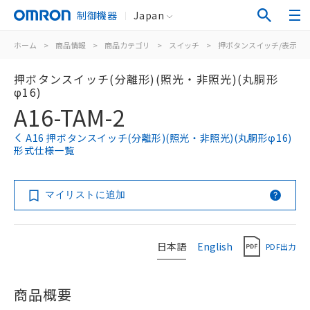
制御機器
Japan
ホーム
>
商品情報
>
商品カテゴリ
>
スイッチ
>
押ボタンスイッチ/表示灯
押ボタンスイッチ(分離形)(照光・非照光)(丸胴形
φ16)
A16-TAM-2
A16 押ボタンスイッチ(分離形)(照光・非照光)(丸胴形φ16)
形式仕様一覧
マイリストに追加
日本語
English
PDF出力
商品概要