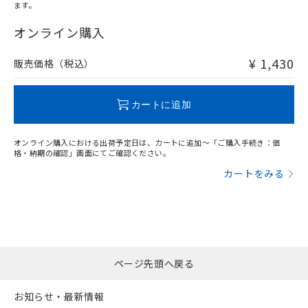
ます。
"対応済み"や非含有の記載がされた商品であっても、流通
在庫等で未対応品が混在する可能性があります。
オンライン購入
非含有品が必要な際は、弊社営業部門もしくは販売店へお
問い合わせください。
¥ 1,430
販売価格（税込）
この製品のRoHS/REACH対応状況ページへ
カートに追加
オンライン購入における出荷予定日は、カートに追加～「ご購入手続き：価
格・納期の確認」画面にてご確認ください。
カートをみる
ページ先頭へ戻る
お知らせ・最新情報