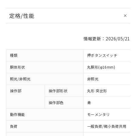
定格/性能
情報更新：2026/05/21
種類
押ボタンスイッチ
胴体形状
丸胴形(φ16mm)
照光/非照光
非照光
操作部
操作部形状
丸形 突出形
操作部色
青
動作機能
モーメンタリ
負荷
一般負荷/微小負荷共用