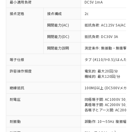
最小適用負荷
DC5V 1mA
接点定格
接点構成
2c
開閉能力(AC)
抵抗負荷: AC125V 5A/AC250
開閉能力(DC)
抵抗負荷: DC30V 3A
開閉能力説明
測定条件: 無振動・無衝撃状態
端子仕様
タブ (#110/t=0.5)/はん
許容操作頻度
電気的: 最大20回/分
機械的: 最大120回/分
※1 対応状況
絶縁抵抗
100MΩ以上 (DC500Vメガ)
耐電圧
同極端子間: AC1000V 50/60
対応済み：EU RoHS指令（10物質）の
異極端子間: AC2000V 50/60
非含有に対応した製品が提供可能な商品で
各端子とアース間: AC2000V 5
す。
対応予定：EU RoHS指令（10物質）の非含
耐振動
誤動作: 10～55Hz 複振幅 1
ご利用条件
有に対応した製品に切り替える予定のある
商品です。
2