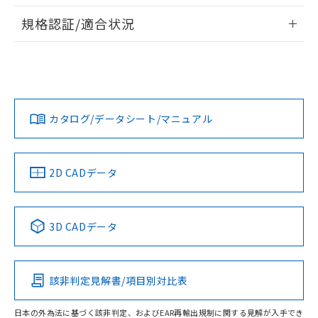
物質の対応では、対応完了までの期間は出
情報更新：2026/7/29
荷製品に未対応品が混在することから備考
規格認証/適合状況
欄に対応日を記載しておりました。
ログイン/会員登録
EU RoHS
注意事項・凡例
既に当社にて対応品への在庫切替を完了
UL認証
CSA認証
CEマーキング
していることから、特段のことがない限
り、2022年1月12日より割愛しておりま
No
No
Yes
対応状況
対応予定月
※1
※2
す。
ダウンロードデータをご利用いただく前に、以下を必ずお読
みください。
カタログ/データシート/マニュアル
対応済み
ソフトウェアの使用条件
LR型式承認
DNV型式承認
BV型式承認
KR型式承
（イギリス
（ノルウェー
（フランス
（韓国
船舶規格）
船舶規格）
船舶規格）
船舶規格
中国 RoHS
注意事項・凡例
2D CADデータ
No
No
No
No
中国 RoHS表
※1 ※2
3D CADデータ
この製品の規格認証/適合状況ページへ
Pb
Hg
Cd
Cr(VI)
その他の認証はこちらのページからご検索ください
該非判定見解書/項目別対比表
O
O
O
O
日本の外為法に基づく該非判定、およびEAR再輸出規制に関する見解が入手でき