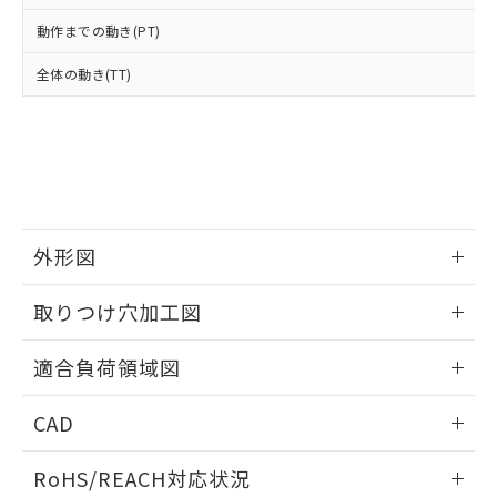
オムロン制御機器販売店や当社販売拠
フタル酸エステル類の４物質については閾値を超える意
武器並びにこれらの製造装置等に一切
いては、お客様のお取引先、ま
図的な使用がないことを確認しています。
点は「
販売ネットワーク
」をご確認
動作までの動き(PT)
※2 環境保護使用期限
使用いたしません。
たはお客様担当のオムロン制御
ください。
当社は、貴社製品を第三者に販売する
機器販売店・当社販売員にご確
在庫状況および標準価格結果を当社の
全体の動き(TT)
※2 対応予定月
「ｅ」：有害物質（10物質）のすべてが基
場合は、上記1、2および3の内容を当
認ください)
事前の承諾なく第三者に漏洩または開
準値以下であることを示します。
該第三者に通知します。また当社は、
示しないようお願いします。
部品在庫の切り替え状況などにより、予定
「10」：通常の使用状況下において有害物
販売先および販売に係わる関係者が違
マイパーツ機能（部品リスト作成サー
空
受注生産機種、また在庫状況の
月が前後することがあります。
質が外部に漏えいし、環境に深刻な影響を
法に輸出するおそれがある場合は、取
ビス）をご利用いただくには、I-Web
白
情報を公開していない機種
及ぼさない年数を意味します。
り引きをいたしません。
メンバーズにご登録されている必要が
「－」：未確認です。当社販売部門へお問
あります。
い合わせください。
お客様が当ウェブサイト上で当社にご
※3 非含有証明書ダウンロード
外形図
登録された部品リストについて、当社
および当社の共同利用者が、当社の製
下記の非含有証明書をダウンロードするこ
情報更新：2026/05/21
品・サービスに関するお客様との取
取りつけ穴加工図
とができます。
合意する
キャンセル
引・商談に必要な範囲で利用すること
をご了承ください。
情報更新：2026/05/21
適合負荷領域図
EU RoHS指令（10物質）の非含有証明書
※当社の共同利用者とは、
"個人情報
51物質の非含有証明書（当社基準）
の共同利用に関して"
の「1.共同利
情報更新：2026/05/21
※本証明書は発行日時点で非含有を証明す
CAD
用者の範囲」に記載されている法人を
るもので、過去に遡って非含有を証明する
指します。
ものではありません。
ログイン/会員登録いただくと、CADデータをダウンロー
RoHS/REACH対応状況
また、RoHS指令のフタル酸エステル類４
ドすることができます。