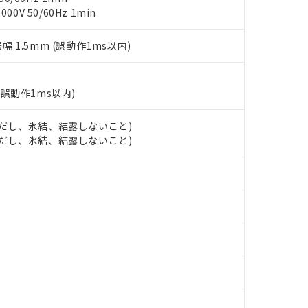
以下、フタル酸ジイソブチル (DIBP) 1000ppm以下
び標準価格照会結果は、記載している更新日時点での社内データに
物を破棄する場合は、完全に破砕するなど、違法に輸出されないよ
(水銀) : 1000ppm、 Cd(カドミウム) : 100ppm、
0V 50/60Hz 1min
業用監視および制御機器に対する適用除外項目は除く。
覧された時点での実際の在庫および標準価格とは異なる場合がある
1000ppm、 PBBs(ポリ臭化ビフェニル類) : 1000ppm、 PBDEs(ポリ臭化ジフェニルエーテル類
物質については閾値を超える意図的な使用がないことを確認しています。
上の在庫あり
 1000ppm、 DIBP(フタル酸ジイソブチル) : 1000ppm、 BBP(フタル酸ブチルベンジル) :
品を、核兵器、ミサイル、化学兵器、生物兵器またはその他武器並
チルヘキシル)) : 1000ppm
振幅 1.5mm (誤動作1ms以内)
況および標準価格はお客様のお取引先、またはお客様担当のオムロ
用いたしません。
ご相談ください。
は満たないが在庫あり
製品を第三者に販売する場合は、上記1、2および3の内容を当該第
機器販売店や当社販売拠点は「
販売ネットワーク
」をご確認くだ
販売先および販売に係わる関係者が違法に輸出するおそれがある場
用期限
び標準価格結果を当社の事前の承諾なく第三者に漏洩または開示し
え状況などにより、予定月が前後することがあります。
(誤動作1ms以内)
(最新の在庫状況については、お客様のお取引先、またはお客様担当
（10物質）のすべてが基準値以下であることを示します。
店・当社販売員にご確認ください)
能（部品リスト作成サービス）をご利用いただくには、I-Webメン
使用状況下において有害物質が外部に漏えいし、環境に深刻な影響を
 (ただし、氷結、結露しないこと)
あります。
 (ただし、氷結、結露しないこと)
機種、また在庫状況の情報を公開していない機種
ェブサイト上で当社にご登録された部品リストについて、当社およ
書ダウンロード
す。当社販売部門へお問い合わせください。
品・サービスに関するお客様との取引・商談に必要な範囲で利用す
合意する
キャンセル
書をダウンロードすることができます。
利用者とは、
"個人情報の共同利用に関して"
の「1.共同利用者の
します。
10物質）の非含有証明書
明書（当社基準）
日時点で非含有を証明するもので、過去に遡って非含有を証明するも
令のフタル酸エステル類４物質の対応では、対応完了までの期間は出
備考欄に対応日を記載しておりました。
品への在庫切替を完了していることから、特段のことがない限り、20
す。