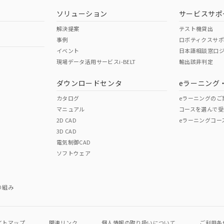
型式承認
NK型式承認
ABS型式承認
韓国
（日本
（アメリカ
ソリューション
サービスサポ
舶規格）
船舶規格）
船舶規格）
解決提案
テスト機貸出
事例
ロボティクスサ
No
No
イベント
日本語相談窓口
現場データ活用サービスi-BELT
輸出該非判定
I)
PBBs
PBDEs
DBP
ダウンロードセンタ
eラーニング
この製品の規格認証/適合
その他の認証はこちらのページからご
カタログ
eラーニングのご
マニュアル
コースを選んで受
O
O
O
2D CAD
eラーニングコー
3D CAD
電気制御CAD
在庫等で未対応品が混在する可能性があります。
ソフトウェア
問い合わせください。
この製品のRoHS/REACH対応
り組み
イトマップ
関連リンク
個人情報の
取り扱いについて
ご利用条