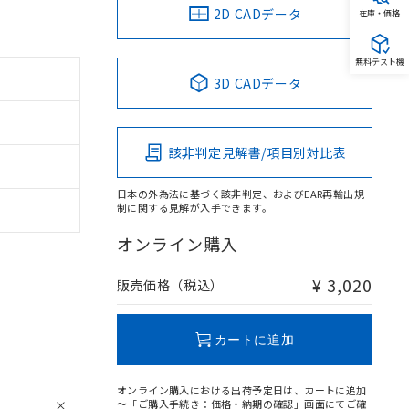
2D CADデータ
在庫・価格
無料テスト機
3D CADデータ
該非判定見解書/項目別対比表
日本の外為法に基づく該非判定、およびEAR再輸出規
制に関する見解が入手できます。
オンライン購入
¥ 3,020
販売価格（税込）
カートに追加
オンライン購入における出荷予定日は、カートに追加
～「ご購入手続き：価格・納期の確認」画面にてご確