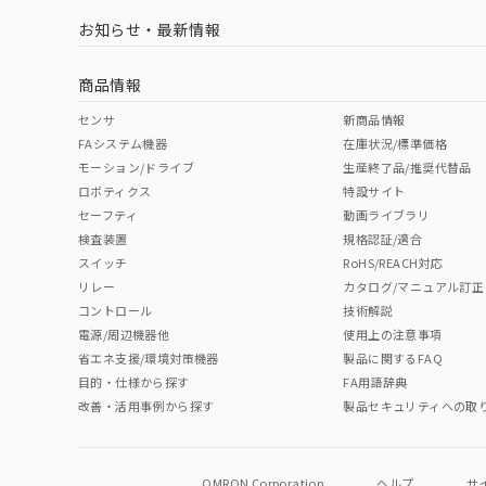
LR型式承認
DNV型式承認
BV型式承認
KR
（イギリス
（ノルウェー
（フランス
（
お知らせ・最新情報
中国 RoHS
注意事項・凡例
船舶規格）
船舶規格）
船舶規格）
船
商品情報
No
No
No
No
中国 RoHS表
※1 ※2
センサ
新商品情報
FAシステム機器
在庫状況/標準価格
Pb
Hg
Cd
Cr(V
モーション/ドライブ
生産終了品/推奨代替品
ロボティクス
特設サイト
セーフティ
動画ライブラリ
検査装置
規格認証/適合
O
O
O
O
スイッチ
RoHS/REACH対応
リレー
カタログ/マニュアル訂正
コントロール
技術解説
"対応済み"や非含有の記載がされた商品であっても、流通
電源/周辺機器他
使用上の注意事項
非含有品が必要な際は、弊社営業部門もしくは販売店へお
省エネ支援/環境対策機器
製品に関するFAQ
目的・仕様から探す
FA用語辞典
改善・活用事例から探す
製品セキュリティへの取
OMRON Corporation
ヘルプ
サ