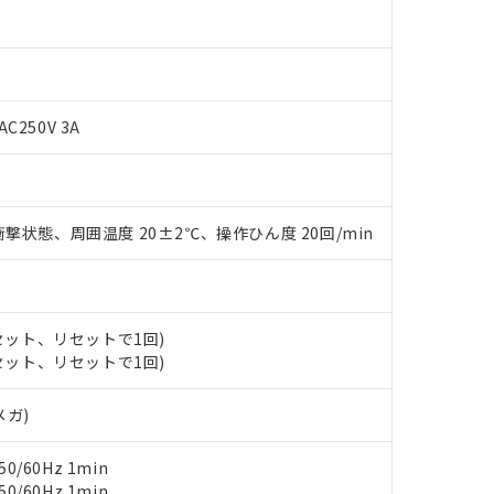
AC250V 3A
撃状態、周囲温度 20±2℃、操作ひん度 20回/min
 RoHS指令（10物質）の非含有に対応した製品が提供可能な商品です
oHS指令（10物質）の非含有に対応した製品に切り替える予定のある
 RoHS指令（10物質）の非含有に非対応の商品で、対応品を出す予
 RoHS指令（10物質）の非含有の対応状況を調査中または確認中の
ンス料など無形物で、有害物質有無と関係のない商品です。
(セット、リセットで1回)
○×表
より、非含有部品としていたものが、含有品と判明した場合などやむ
(セット、リセットで1回)
みいただき、同意のうえご利用ください。
材料含有率が中国RoHSの基準値以下であることを示します。
メガ)
材料含有率が中国RoHSの基準値を超えていることを示します。
、当社制御機器事業取扱商品の当社在庫状況および標準価格(税抜)
ら貴社製品のうち、外国為替および外国貿易法に定める商品（以下｢
質）：
す。当社販売部門へお問い合わせください。
 水銀(Hg) 1000ppm以下、 カドミウム(Cd) 100ppm以下、
たは国外への提供する場合は、日本国政府の輸出許可(または役務取
000ppm以下、ポリ臭化ビフェニル類(PBB) 1000ppm以下、ポリ臭化ジフェニルエーテル類(P
0/60Hz 1min
事業取扱商品の中には、本サービスの対象外となる商品もあること
手続きをとります。
キシル) (DEHP)(別名：DOP) 1000ppm以下、フタル酸ブチルベンジル（BBP） 100
0/60Hz 1min
(GB/T26572)：