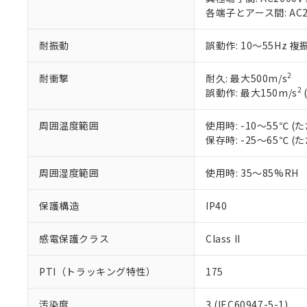
ル（DBP） 1000ppm
在庫状況およ
当社は規制貨
Pb(鉛) :1000ppm、 Hg
各端子とアース間: AC200
但し、RoHS指令で産
のであり、閲
ます。
Cr(Ⅵ)(六価クロム) : 
フタル酸エステル類の４
○
一定数以
DBP(フタル酸ジブチル) :
い。
当社は貴社製
DEHP(フタル酸ビス(2-エ
耐振動
誤動作: 10～55Hz 複
正式な納期状
置等に一切使
当社販売員に
※2 対応予定月
△
一定数に
当社は、貴社
オムロン制御
また当社は、
2
耐衝撃
耐久: 最大500m/s
※2 環境保護使
在庫状況およ
部品在庫の切り替
たしません。
2
誤動作: 最大150m/s
－
在庫なし
す。
「ｅ」：有害物質
機器販売
マイパーツ機
「10」：通常の
周囲温度範囲
使用時: -10～55℃
ている必要が
味します。
保存時: -25～65℃
空
受注生産
お客様が当ウ
※3 非含有証明
「－」：未確認で
白
が、当社の製
周囲湿度範囲
使用時: 35～85%RH
さい。
下記の非含有証明
※当社の共同
いる法人を指
保護構造
IP40
EU RoHS指令（
51物質の非含有証
※本証明書は発行
感電保護クラス
Class II
また、RoHS指
混在することから
PTI（トラッキング特性）
175
既に当社にて対応
り割愛しておりま
汚染度
3 (IEC60947-5-1)