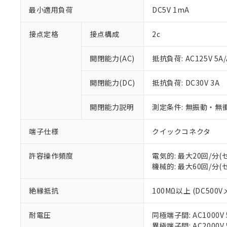
最小適用負荷
DC5V 1mA
接点定格
接点構成
2c
開閉能力(AC)
抵抗負荷: AC125V 5A/
開閉能力(DC)
抵抗負荷: DC30V 3A
※1 対応状況
開閉能力説明
測定条件: 無振動・無衝
対応済み：EU
対応予定：EU R
端子仕様
クイックコネクタ
対応予定なし：EU
調査・確認中：EU
ご利用条件
非該当品：ライセ
許容操作頻度
電気的: 最大20回/分
※1 中国RoHS
仕入先様の事情に
機械的: 最大60回/分
があります。
以下の条件をお読
「○」：最大均質
絶縁抵抗
100MΩ以上 (DC500V
「×」：最大均質
本サービスは
当社は、これ
*EU RoHS指令（10物
「－」：未確認で
鉛(Pb) 1000ppm以下、
くものです。
う）を輸出ま
記
説明
六価クロム(Cr(Ⅵ)) 1
耐電圧
同極端子間: AC1000V 5
当社制御機器
などの必要な
フタル酸ビス(2-エチルヘ
号
異極端子間: AC2000V 5
*中国RoHS10物質の基準値 