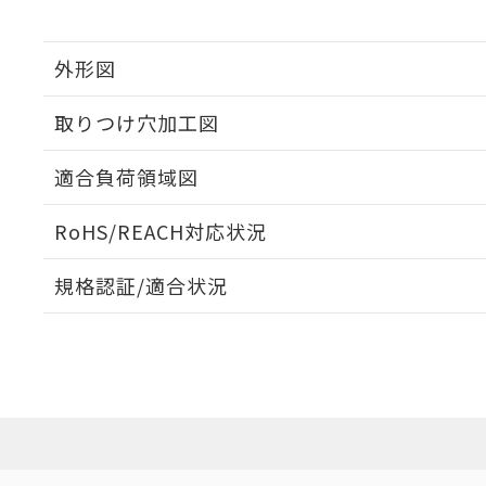
外形図
取りつけ穴加工図
適合負荷領域図
RoHS/REACH対応状況
規格認証/適合状況
EU RoHS
注意事項・凡例
UL認証
CSA認証
CEマーキング
No
No
Yes
対応状況
対応予定月
※1
※2
対応済み