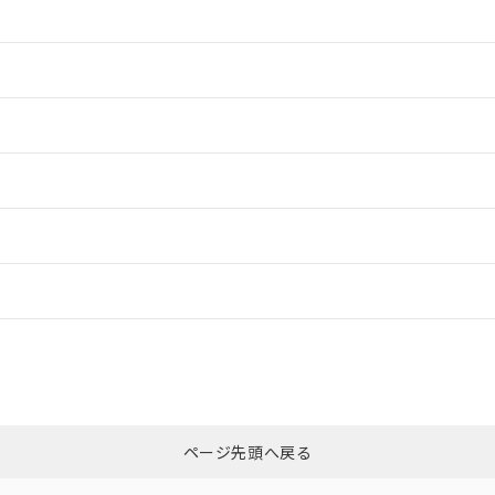
情報更新：2
情報更新：2
情報更新：2
情報更新：
CCC認証
電波法
Yes
N/A
非含有証明書
※3
ページ先頭へ戻る
ダウンロードはこちら