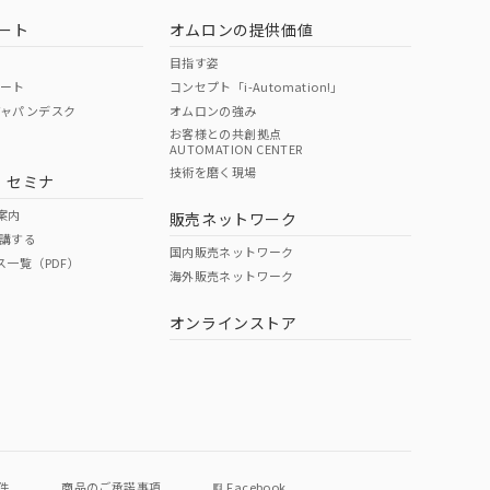
ート
オムロンの提供価値
目指す姿
ポート
コンセプト「i-Automation!」
ジャパンデスク
オムロンの強み
お客様との共創拠点
AUTOMATION CENTER
DIBP
BBP
DEHP
環境保護
技術を磨く現場
・セミナ
状況ページへ
使用期限
検索ください
案内
販売ネットワーク
講する
O
O
O
e
国内販売ネットワーク
ス一覧（PDF）
海外販売ネットワーク
オンラインストア
状況ページへ
件
商品のご承諾事項
Facebook