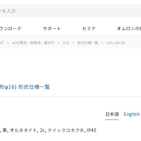
ウンロード
サポート
セミナ
オムロンの
示灯
>
φ16:照光・非照光・表示灯
>
A16
>
形式仕様一覧
>
A16-JYA-2S
)
形φ16) 形式仕様一覧
日本語
English
, オルタネイト, 2c, クイックコネクタ, IP40