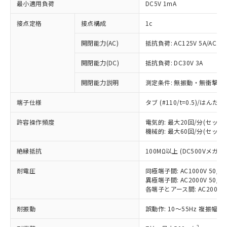
最小適用負荷
DC5V 1mA
接点定格
接点構成
1c
開閉能力(AC)
抵抗負荷: AC125V 5A/AC250
開閉能力(DC)
抵抗負荷: DC30V 3A
開閉能力説明
測定条件: 無振動・無衝撃状態
端子仕様
タブ (#110/t=0.5)/はん
許容操作頻度
電気的: 最大20回/分(セッ
機械的: 最大60回/分(セッ
※1 対応状況
絶縁抵抗
100MΩ以上 (DC500Vメガ)
対応済み：EU RoHS指令（10物質）の
耐電圧
同極端子間: AC1000V 50/60
異極端子間: AC2000V 50/60
非含有に対応した製品が提供可能な商品で
各端子とアース間: AC2000V 5
す。
対応予定：EU RoHS指令（10物質）の非含
耐振動
誤動作: 10～55Hz 複振幅 1
ご利用条件
有に対応した製品に切り替える予定のある
商品です。
2