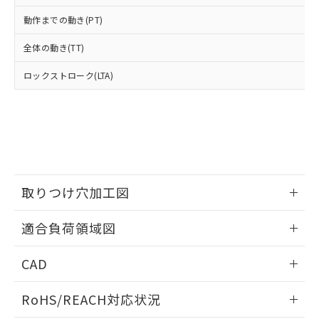
武器並びにこれらの製造装置等に一切
いては、お客様のお取引先、ま
図的な使用がないことを確認しています。
点は「
販売ネットワーク
」をご確認
※2 環境保護使用期限
動作までの動き(PT)
使用いたしません。
たはお客様担当のオムロン制御
ください。
当社は、貴社製品を第三者に販売する
機器販売店・当社販売員にご確
在庫状況および標準価格結果を当社の
全体の動き(TT)
※2 対応予定月
「ｅ」：有害物質（10物質）のすべてが基
場合は、上記1、2および3の内容を当
認ください)
事前の承諾なく第三者に漏洩または開
準値以下であることを示します。
該第三者に通知します。また当社は、
示しないようお願いします。
ロックストローク(LTA)
部品在庫の切り替え状況などにより、予定
「10」：通常の使用状況下において有害物
販売先および販売に係わる関係者が違
マイパーツ機能（部品リスト作成サー
空
受注生産機種、また在庫状況の
月が前後することがあります。
質が外部に漏えいし、環境に深刻な影響を
法に輸出するおそれがある場合は、取
ビス）をご利用いただくには、I-Web
白
情報を公開していない機種
及ぼさない年数を意味します。
り引きをいたしません。
メンバーズにご登録されている必要が
「－」：未確認です。当社販売部門へお問
あります。
い合わせください。
お客様が当ウェブサイト上で当社にご
※3 非含有証明書ダウンロード
登録された部品リストについて、当社
および当社の共同利用者が、当社の製
下記の非含有証明書をダウンロードするこ
取りつけ穴加工図
品・サービスに関するお客様との取
とができます。
合意する
キャンセル
引・商談に必要な範囲で利用すること
情報更新：2026/05/21
をご了承ください。
適合負荷領域図
EU RoHS指令（10物質）の非含有証明書
※当社の共同利用者とは、
"個人情報
51物質の非含有証明書（当社基準）
の共同利用に関して"
の「1.共同利
情報更新：2026/05/21
※本証明書は発行日時点で非含有を証明す
CAD
用者の範囲」に記載されている法人を
るもので、過去に遡って非含有を証明する
指します。
ログイン/会員登録いただくと、CADデータをダウンロー
ものではありません。
RoHS/REACH対応状況
ドすることができます。
また、RoHS指令のフタル酸エステル類４