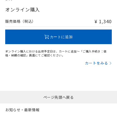
"対応済み"や非含有の記載がされた商品であっても、流通
在庫等で未対応品が混在する可能性があります。
オンライン購入
非含有品が必要な際は、弊社営業部門もしくは販売店へお
問い合わせください。
¥ 1,340
販売価格（税込）
この製品のRoHS/REACH対応状況ページへ
カートに追加
オンライン購入における出荷予定日は、カートに追加～「ご購入手続き：価
格・納期の確認」画面にてご確認ください。
カートをみる
ページ先頭へ戻る
お知らせ・最新情報