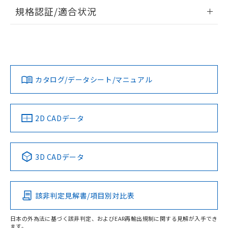
物質の対応では、対応完了までの期間は出
情報更新：2026/7/29
規格認証/適合状況
荷製品に未対応品が混在することから備考
欄に対応日を記載しておりました。
ログイン/会員登録
EU RoHS
注意事項・凡例
既に当社にて対応品への在庫切替を完了
UL認証
CSA認証
CEマーキング
していることから、特段のことがない限
り、2022年1月12日より割愛しておりま
No
No
Yes
対応状況
対応予定月
※1
※2
ダウンロードデータをご利用いただく前に、以下を必ずお読
す。
みください。
カタログ/データシート/マニュアル
対応済み
ソフトウェアの使用条件
LR型式承認
DNV型式承認
BV型式承認
KR型式承
（イギリス
（ノルウェー
（フランス
（韓国
船舶規格）
船舶規格）
船舶規格）
船舶規格
中国 RoHS
注意事項・凡例
2D CADデータ
No
No
No
No
中国 RoHS表
※1 ※2
3D CADデータ
この製品の規格認証/適合状況ページへ
Pb
Hg
Cd
Cr(VI)
その他の認証はこちらのページからご検索ください
該非判定見解書/項目別対比表
O
O
O
O
日本の外為法に基づく該非判定、およびEAR再輸出規制に関する見解が入手でき
ます。