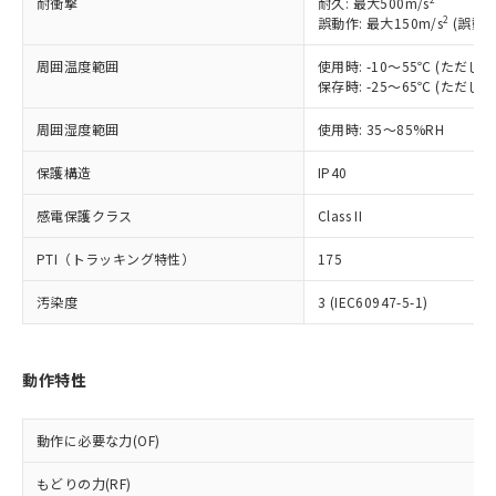
耐衝撃
耐久: 最大500m/s
対応予定なし：EU RoHS指令（10物質）の
2
誤動作: 最大150m/s
(誤動作
以下の条件をお読みいただき、同意のうえ
非含有に非対応の商品で、対応品を出す予
ご利用ください。
定はありません。
周囲温度範囲
使用時: -10～55℃ (ただ
調査・確認中：EU RoHS指令（10物質）の
保存時: -25～65℃ (ただ
本サービスは、当社制御機器事業取扱
※1 中国RoHS○×表
非含有の対応状況を調査中または確認中の
商品の当社在庫状況および標準価格
周囲湿度範囲
使用時: 35～85%RH
商品です。
(税抜)を提供させていただくもので
「○」：最大均質材料含有率が中国RoHSの
非該当品：ライセンス料など無形物で、有
す。
保護構造
IP40
基準値以下であることを示します。
害物質有無と関係のない商品です。
当社制御機器事業取扱商品の中には、
「×」：最大均質材料含有率が中国RoHSの
仕入先様の事情により、非含有部品として
本サービスの対象外となる商品もある
感電保護クラス
Class II
基準値を超えていることを示します。
いたものが、含有品と判明した場合などや
当社は、これら貴社製品のうち、外国
ことをご了承ください。
「－」：未確認です。当社販売部門へお問
むを得ず変更することがあります。
為替および外国貿易法に定める商品
在庫状況および標準価格照会結果は、
PTI（トラッキング特性）
175
い合わせください。
（以下｢規制貨物等」という）を輸出
記載している更新日時点での社内デー
*EU RoHS指令（10物質）：
または国外への提供する場合は、日本
汚染度
3 (IEC60947-5-1)
記
タに基づき作成されるものであり、閲
説明
鉛(Pb) 1000ppm以下、 水銀(Hg) 1000ppm以下、 カド
*中国RoHS10物質の基準値 (GB/T26572)：
国政府の輸出許可(または役務取引許
号
覧された時点での実際の在庫および標
ミウム(Cd) 100ppm以下、
Pb(鉛) :1000ppm、 Hg(水銀) : 1000ppm、 Cd(カドミウ
可)を取得するなどの必要な手続きを
六価クロム(Cr(Ⅵ)) 1000ppm以下、ポリ臭化ビフェニル
ム) : 100ppm、
準価格とは異なる場合があることをご
類(PBB) 1000ppm以下、ポリ臭化ジフェニルエーテル類
Cr(Ⅵ)(六価クロム) : 1000ppm、 PBBs(ポリ臭化ビフェ
とります。
了承ください。
動作特性
(PBDE) 1000ppm以下、フタル酸ビス(2-エチルヘキシ
○
一定数以上の在庫あり
ニル類) : 1000ppm、 PBDEs(ポリ臭化ジフェニルエーテ
当社は規制貨物を破棄する場合は、完
ル) (DEHP)(別名：DOP) 1000ppm以下、フタル酸ブチ
正式な納期状況および標準価格はお客
ル類) : 1000ppm、
ルベンジル（BBP） 1000ppm以下、フタル酸ジブチル
全に破砕するなど、違法に輸出されな
DBP(フタル酸ジブチル) : 1000ppm、 DIBP(フタル酸ジ
様のお取引先、またはお客様担当のオ
（DBP） 1000ppm以下、フタル酸ジイソブチル
イソブチル) : 1000ppm、 BBP(フタル酸ブチルベンジ
△
一定数には満たないが在庫あり
いよう必要な手段を講じます。
動作に必要な力(OF)
ムロン制御機器販売店・当社販売員に
(DIBP) 1000ppm以下
ル) : 1000ppm、
当社は貴社製品を、核兵器、ミサイ
但し、RoHS指令で産業用監視および制御機器に対する
DEHP(フタル酸ビス(2-エチルヘキシル)) : 1000ppm
ご相談ください。
適用除外項目は除く。
もどりの力(RF)
ル、化学兵器、生物兵器またはその他
－
在庫なし(最新の在庫状況につ
オムロン制御機器販売店や当社販売拠
フタル酸エステル類の４物質については閾値を超える意