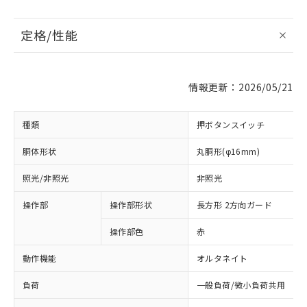
定格/性能
情報更新：2026/05/21
種類
押ボタンスイッチ
胴体形状
丸胴形(φ16mm)
照光/非照光
非照光
操作部
操作部形状
長方形 2方向ガード
操作部色
赤
動作機能
オルタネイト
負荷
一般負荷/微小負荷共用