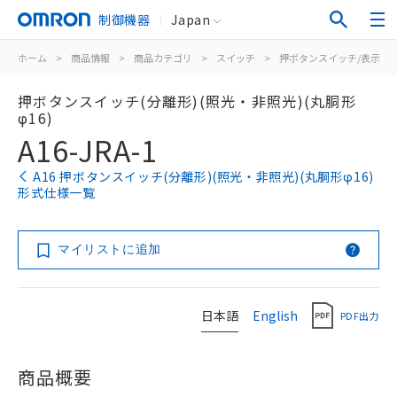
制御機器
Japan
ホーム
>
商品情報
>
商品カテゴリ
>
スイッチ
>
押ボタンスイッチ/表示灯
押ボタンスイッチ(分離形)(照光・非照光)(丸胴形
φ16)
A16-JRA-1
A16 押ボタンスイッチ(分離形)(照光・非照光)(丸胴形φ16)
形式仕様一覧
マイリストに追加
日本語
English
PDF出力
商品概要