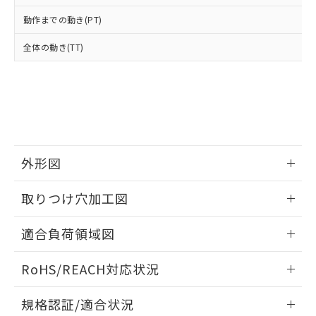
※2 環境保護使用期限
使用いたしません。
たはお客様担当のオムロン制御
ください。
動作までの動き(PT)
当社は、貴社製品を第三者に販売する
機器販売店・当社販売員にご確
在庫状況および標準価格結果を当社の
※2 対応予定月
「ｅ」：有害物質（10物質）のすべてが基
場合は、上記1、2および3の内容を当
認ください)
事前の承諾なく第三者に漏洩または開
全体の動き(TT)
準値以下であることを示します。
該第三者に通知します。また当社は、
示しないようお願いします。
部品在庫の切り替え状況などにより、予定
「10」：通常の使用状況下において有害物
販売先および販売に係わる関係者が違
マイパーツ機能（部品リスト作成サー
空
受注生産機種、また在庫状況の
月が前後することがあります。
質が外部に漏えいし、環境に深刻な影響を
法に輸出するおそれがある場合は、取
ビス）をご利用いただくには、I-Web
白
情報を公開していない機種
及ぼさない年数を意味します。
り引きをいたしません。
メンバーズにご登録されている必要が
「－」：未確認です。当社販売部門へお問
あります。
い合わせください。
お客様が当ウェブサイト上で当社にご
※3 非含有証明書ダウンロード
登録された部品リストについて、当社
外形図
および当社の共同利用者が、当社の製
下記の非含有証明書をダウンロードするこ
品・サービスに関するお客様との取
とができます。
情報更新：2026/05/21
合意する
キャンセル
引・商談に必要な範囲で利用すること
取りつけ穴加工図
をご了承ください。
EU RoHS指令（10物質）の非含有証明書
※当社の共同利用者とは、
"個人情報
情報更新：2026/05/21
51物質の非含有証明書（当社基準）
適合負荷領域図
の共同利用に関して"
の「1.共同利
※本証明書は発行日時点で非含有を証明す
用者の範囲」に記載されている法人を
情報更新：2026/05/21
るもので、過去に遡って非含有を証明する
指します。
RoHS/REACH対応状況
ものではありません。
また、RoHS指令のフタル酸エステル類４
情報更新：2026/7/29
規格認証/適合状況
物質の対応では、対応完了までの期間は出