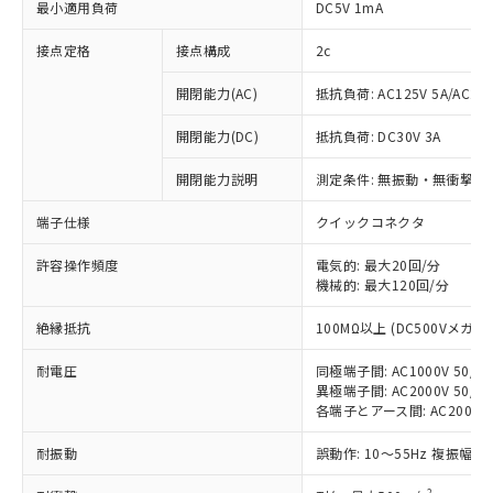
最小適用負荷
DC5V 1mA
接点定格
接点構成
2c
開閉能力(AC)
抵抗負荷: AC125V 5A/AC250
開閉能力(DC)
抵抗負荷: DC30V 3A
開閉能力説明
測定条件: 無振動・無衝撃状態
端子仕様
クイックコネクタ
許容操作頻度
電気的: 最大20回/分
機械的: 最大120回/分
※1 対応状況
絶縁抵抗
100MΩ以上 (DC500Vメガ)
対応済み：EU RoHS指令（10物質）の
耐電圧
非含有に対応した製品が提供可能な商品で
同極端子間: AC1000V 50/60
異極端子間: AC2000V 50/60
す。
各端子とアース間: AC2000V 5
対応予定：EU RoHS指令（10物質）の非含
ご利用条件
有に対応した製品に切り替える予定のある
耐振動
誤動作: 10～55Hz 複振幅 1
商品です。
対応予定なし：EU RoHS指令（10物質）の
2