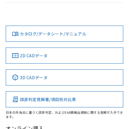
荷製品に未対応品が混在することから備考
EU RoHS
注意事項・凡例
欄に対応日を記載しておりました。
UL認証
CSA認証
CEマーキング
既に当社にて対応品への在庫切替を完了
していることから、特段のことがない限
No
No
Yes
対応状況
対応予定月
※1
※2
り、2022年1月12日より割愛しておりま
す。
カタログ/データシート/マニュアル
対応済み
LR型式承認
DNV型式承認
BV型式承認
KR型式承
（イギリス
（ノルウェー
（フランス
（韓国
船舶規格）
船舶規格）
船舶規格）
船舶規格
中国 RoHS
注意事項・凡例
2D CADデータ
No
No
No
No
中国 RoHS表
※1 ※2
3D CADデータ
この製品の規格認証/適合状況ページへ
Pb
Hg
Cd
Cr(VI)
その他の認証はこちらのページからご検索ください
該非判定見解書/項目別対比表
O
O
O
O
日本の外為法に基づく該非判定、およびEAR再輸出規制に関する見解が入手でき
ます。
"対応済み"や非含有の記載がされた商品であっても、流通
在庫等で未対応品が混在する可能性があります。
オンライン購入