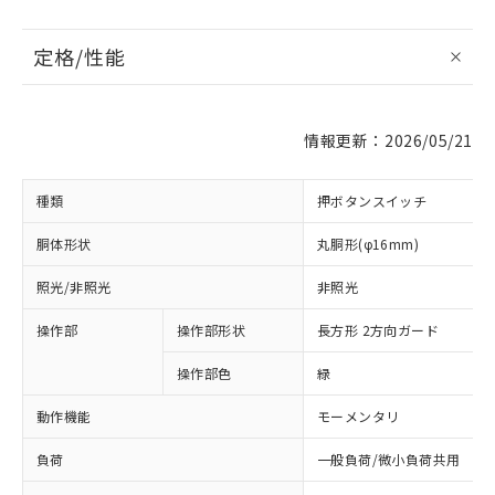
定格/性能
情報更新：2026/05/21
種類
押ボタンスイッチ
胴体形状
丸胴形(φ16mm)
照光/非照光
非照光
操作部
操作部形状
長方形 2方向ガード
操作部色
緑
動作機能
モーメンタリ
負荷
一般負荷/微小負荷共用