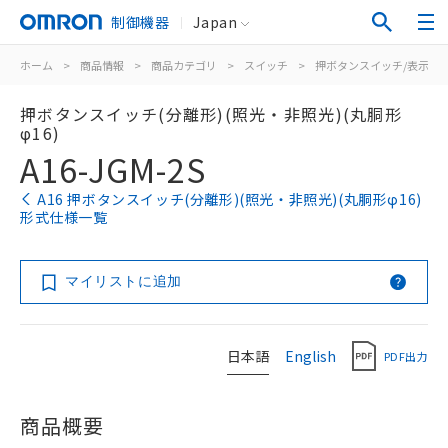
制御機器
Japan
ホーム
>
商品情報
>
商品カテゴリ
>
スイッチ
>
押ボタンスイッチ/表示灯
押ボタンスイッチ(分離形)(照光・非照光)(丸胴形
φ16)
A16-JGM-2S
A16 押ボタンスイッチ(分離形)(照光・非照光)(丸胴形φ16)
形式仕様一覧
マイリストに追加
日本語
English
PDF出力
商品概要