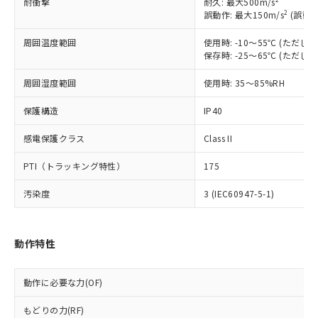
耐衝撃
耐久: 最大500m/s
以下の条件をお読みいただき、同意のうえ
非含有に非対応の商品で、対応品を出す予
2
誤動作: 最大150m/s
(誤動作
ご利用ください。
定はありません。
調査・確認中：EU RoHS指令（10物質）の
周囲温度範囲
使用時: -10～55℃ (ただ
本サービスは、当社制御機器事業取扱
※1 中国RoHS○×表
非含有の対応状況を調査中または確認中の
保存時: -25～65℃ (ただ
商品の当社在庫状況および標準価格
商品です。
(税抜)を提供させていただくもので
周囲湿度範囲
「○」：最大均質材料含有率が中国RoHSの
使用時: 35～85%RH
非該当品：ライセンス料など無形物で、有
す。
基準値以下であることを示します。
害物質有無と関係のない商品です。
当社制御機器事業取扱商品の中には、
保護構造
IP40
「×」：最大均質材料含有率が中国RoHSの
仕入先様の事情により、非含有部品として
本サービスの対象外となる商品もある
基準値を超えていることを示します。
いたものが、含有品と判明した場合などや
当社は、これら貴社製品のうち、外国
ことをご了承ください。
感電保護クラス
Class II
「－」：未確認です。当社販売部門へお問
むを得ず変更することがあります。
為替および外国貿易法に定める商品
在庫状況および標準価格照会結果は、
い合わせください。
（以下｢規制貨物等」という）を輸出
PTI（トラッキング特性）
175
記載している更新日時点での社内デー
*EU RoHS指令（10物質）：
または国外への提供する場合は、日本
記
タに基づき作成されるものであり、閲
説明
鉛(Pb) 1000ppm以下、 水銀(Hg) 1000ppm以下、 カド
*中国RoHS10物質の基準値 (GB/T26572)：
国政府の輸出許可(または役務取引許
汚染度
3 (IEC60947-5-1)
号
覧された時点での実際の在庫および標
ミウム(Cd) 100ppm以下、
Pb(鉛) :1000ppm、 Hg(水銀) : 1000ppm、 Cd(カドミウ
可)を取得するなどの必要な手続きを
六価クロム(Cr(Ⅵ)) 1000ppm以下、ポリ臭化ビフェニル
ム) : 100ppm、
準価格とは異なる場合があることをご
類(PBB) 1000ppm以下、ポリ臭化ジフェニルエーテル類
Cr(Ⅵ)(六価クロム) : 1000ppm、 PBBs(ポリ臭化ビフェ
とります。
了承ください。
(PBDE) 1000ppm以下、フタル酸ビス(2-エチルヘキシ
○
一定数以上の在庫あり
ニル類) : 1000ppm、 PBDEs(ポリ臭化ジフェニルエーテ
当社は規制貨物を破棄する場合は、完
ル) (DEHP)(別名：DOP) 1000ppm以下、フタル酸ブチ
正式な納期状況および標準価格はお客
ル類) : 1000ppm、
動作特性
ルベンジル（BBP） 1000ppm以下、フタル酸ジブチル
全に破砕するなど、違法に輸出されな
DBP(フタル酸ジブチル) : 1000ppm、 DIBP(フタル酸ジ
様のお取引先、またはお客様担当のオ
（DBP） 1000ppm以下、フタル酸ジイソブチル
イソブチル) : 1000ppm、 BBP(フタル酸ブチルベンジ
△
一定数には満たないが在庫あり
いよう必要な手段を講じます。
ムロン制御機器販売店・当社販売員に
(DIBP) 1000ppm以下
ル) : 1000ppm、
当社は貴社製品を、核兵器、ミサイ
動作に必要な力(OF)
但し、RoHS指令で産業用監視および制御機器に対する
DEHP(フタル酸ビス(2-エチルヘキシル)) : 1000ppm
ご相談ください。
適用除外項目は除く。
ル、化学兵器、生物兵器またはその他
－
在庫なし(最新の在庫状況につ
オムロン制御機器販売店や当社販売拠
フタル酸エステル類の４物質については閾値を超える意
もどりの力(RF)
武器並びにこれらの製造装置等に一切
いては、お客様のお取引先、ま
図的な使用がないことを確認しています。
点は「
販売ネットワーク
」をご確認