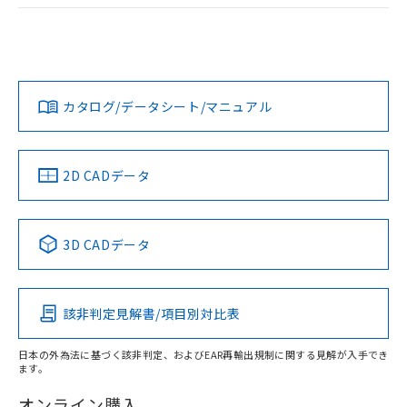
荷製品に未対応品が混在することから備考
ログイン/会員登録
EU RoHS
注意事項・凡例
欄に対応日を記載しておりました。
UL認証
CSA認証
CEマーキング
既に当社にて対応品への在庫切替を完了
していることから、特段のことがない限
No
No
Yes
対応状況
対応予定月
※1
※2
り、2022年1月12日より割愛しておりま
ダウンロードデータをご利用いただく前に、以下を必ずお読
す。
みください。
カタログ/データシート/マニュアル
対応済み
ソフトウェアの使用条件
LR型式承認
DNV型式承認
BV型式承認
KR型式承
（イギリス
（ノルウェー
（フランス
（韓国
船舶規格）
船舶規格）
船舶規格）
船舶規格
中国 RoHS
注意事項・凡例
2D CADデータ
No
No
No
No
中国 RoHS表
※1 ※2
3D CADデータ
この製品の規格認証/適合状況ページへ
Pb
Hg
Cd
Cr(VI)
その他の認証はこちらのページからご検索ください
該非判定見解書/項目別対比表
O
O
O
O
日本の外為法に基づく該非判定、およびEAR再輸出規制に関する見解が入手でき
ます。
"対応済み"や非含有の記載がされた商品であっても、流通
在庫等で未対応品が混在する可能性があります。
オンライン購入