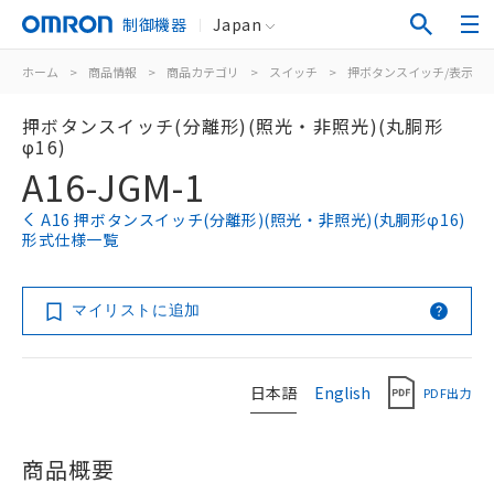
制御機器
Japan
ホーム
>
商品情報
>
商品カテゴリ
>
スイッチ
>
押ボタンスイッチ/表示灯
押ボタンスイッチ(分離形)(照光・非照光)(丸胴形
φ16)
A16-JGM-1
A16 押ボタンスイッチ(分離形)(照光・非照光)(丸胴形φ16)
形式仕様一覧
マイリストに追加
日本語
English
PDF出力
商品概要