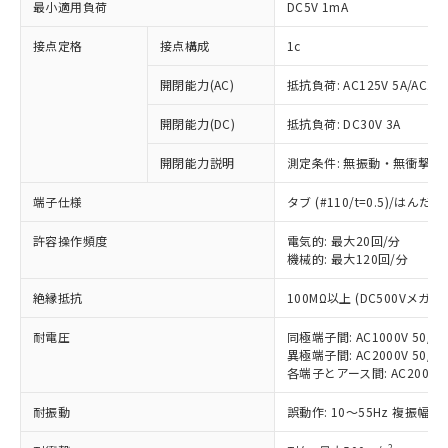
最小適用負荷
DC5V 1mA
接点定格
接点構成
1c
開閉能力(AC)
抵抗負荷: AC125V 5A/AC250
開閉能力(DC)
抵抗負荷: DC30V 3A
開閉能力説明
測定条件: 無振動・無衝撃状態
端子仕様
タブ (#110/t=0.5)/はん
許容操作頻度
電気的: 最大20回/分
機械的: 最大120回/分
※1 対応状況
絶縁抵抗
100MΩ以上 (DC500Vメガ)
対応済み：EU RoHS指令（10物質）の
耐電圧
非含有に対応した製品が提供可能な商品で
同極端子間: AC1000V 50/60
異極端子間: AC2000V 50/60
す。
各端子とアース間: AC2000V 5
対応予定：EU RoHS指令（10物質）の非含
ご利用条件
有に対応した製品に切り替える予定のある
耐振動
誤動作: 10～55Hz 複振幅 1
商品です。
対応予定なし：EU RoHS指令（10物質）の
2