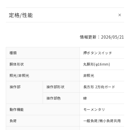
定格/性能
情報更新：2026/05/21
種類
押ボタンスイッチ
胴体形状
丸胴形(φ16mm)
照光/非照光
非照光
操作部
操作部形状
長方形 2方向ガード
操作部色
緑
動作機能
モーメンタリ
負荷
一般負荷/微小負荷共用