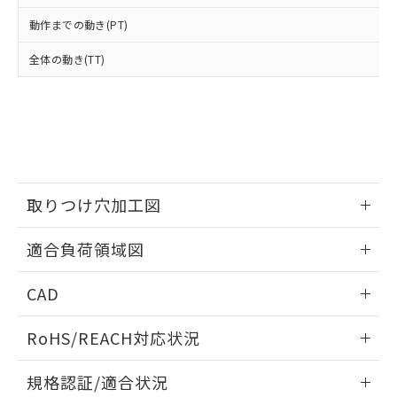
※2 環境保護使用期限
使用いたしません。
たはお客様担当のオムロン制御
ください。
動作までの動き(PT)
当社は、貴社製品を第三者に販売する
機器販売店・当社販売員にご確
在庫状況および標準価格結果を当社の
※2 対応予定月
「ｅ」：有害物質（10物質）のすべてが基
場合は、上記1、2および3の内容を当
認ください)
事前の承諾なく第三者に漏洩または開
全体の動き(TT)
準値以下であることを示します。
該第三者に通知します。また当社は、
示しないようお願いします。
部品在庫の切り替え状況などにより、予定
「10」：通常の使用状況下において有害物
販売先および販売に係わる関係者が違
マイパーツ機能（部品リスト作成サー
空
受注生産機種、また在庫状況の
月が前後することがあります。
質が外部に漏えいし、環境に深刻な影響を
法に輸出するおそれがある場合は、取
ビス）をご利用いただくには、I-Web
白
情報を公開していない機種
及ぼさない年数を意味します。
り引きをいたしません。
メンバーズにご登録されている必要が
「－」：未確認です。当社販売部門へお問
あります。
い合わせください。
お客様が当ウェブサイト上で当社にご
※3 非含有証明書ダウンロード
登録された部品リストについて、当社
取りつけ穴加工図
および当社の共同利用者が、当社の製
下記の非含有証明書をダウンロードするこ
品・サービスに関するお客様との取
とができます。
情報更新：2026/05/21
合意する
キャンセル
引・商談に必要な範囲で利用すること
適合負荷領域図
をご了承ください。
EU RoHS指令（10物質）の非含有証明書
※当社の共同利用者とは、
"個人情報
情報更新：2026/05/21
51物質の非含有証明書（当社基準）
CAD
の共同利用に関して"
の「1.共同利
※本証明書は発行日時点で非含有を証明す
用者の範囲」に記載されている法人を
ログイン/会員登録いただくと、CADデータをダウンロー
るもので、過去に遡って非含有を証明する
指します。
RoHS/REACH対応状況
ドすることができます。
ものではありません。
また、RoHS指令のフタル酸エステル類４
情報更新：2026/7/29
規格認証/適合状況
物質の対応では、対応完了までの期間は出