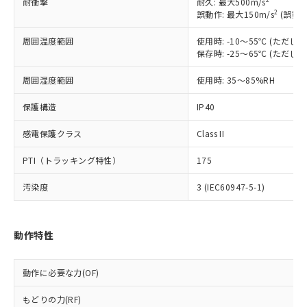
耐衝撃
耐久: 最大500m/s
以下の条件をお読みいただき、同意のうえ
非含有に非対応の商品で、対応品を出す予
2
誤動作: 最大150m/s
(誤動作
ご利用ください。
定はありません。
調査・確認中：EU RoHS指令（10物質）の
周囲温度範囲
使用時: -10～55℃ (ただ
本サービスは、当社制御機器事業取扱
※1 中国RoHS○×表
非含有の対応状況を調査中または確認中の
保存時: -25～65℃ (ただ
商品の当社在庫状況および標準価格
商品です。
(税抜)を提供させていただくもので
周囲湿度範囲
「○」：最大均質材料含有率が中国RoHSの
使用時: 35～85%RH
非該当品：ライセンス料など無形物で、有
す。
基準値以下であることを示します。
害物質有無と関係のない商品です。
当社制御機器事業取扱商品の中には、
保護構造
IP40
「×」：最大均質材料含有率が中国RoHSの
仕入先様の事情により、非含有部品として
本サービスの対象外となる商品もある
基準値を超えていることを示します。
いたものが、含有品と判明した場合などや
当社は、これら貴社製品のうち、外国
ことをご了承ください。
感電保護クラス
Class II
「－」：未確認です。当社販売部門へお問
むを得ず変更することがあります。
為替および外国貿易法に定める商品
在庫状況および標準価格照会結果は、
い合わせください。
（以下｢規制貨物等」という）を輸出
PTI（トラッキング特性）
175
記載している更新日時点での社内デー
*EU RoHS指令（10物質）：
または国外への提供する場合は、日本
記
タに基づき作成されるものであり、閲
説明
鉛(Pb) 1000ppm以下、 水銀(Hg) 1000ppm以下、 カド
*中国RoHS10物質の基準値 (GB/T26572)：
国政府の輸出許可(または役務取引許
汚染度
3 (IEC60947-5-1)
号
覧された時点での実際の在庫および標
ミウム(Cd) 100ppm以下、
Pb(鉛) :1000ppm、 Hg(水銀) : 1000ppm、 Cd(カドミウ
可)を取得するなどの必要な手続きを
六価クロム(Cr(Ⅵ)) 1000ppm以下、ポリ臭化ビフェニル
ム) : 100ppm、
準価格とは異なる場合があることをご
類(PBB) 1000ppm以下、ポリ臭化ジフェニルエーテル類
Cr(Ⅵ)(六価クロム) : 1000ppm、 PBBs(ポリ臭化ビフェ
とります。
了承ください。
(PBDE) 1000ppm以下、フタル酸ビス(2-エチルヘキシ
○
一定数以上の在庫あり
ニル類) : 1000ppm、 PBDEs(ポリ臭化ジフェニルエーテ
当社は規制貨物を破棄する場合は、完
ル) (DEHP)(別名：DOP) 1000ppm以下、フタル酸ブチ
正式な納期状況および標準価格はお客
ル類) : 1000ppm、
動作特性
ルベンジル（BBP） 1000ppm以下、フタル酸ジブチル
全に破砕するなど、違法に輸出されな
DBP(フタル酸ジブチル) : 1000ppm、 DIBP(フタル酸ジ
様のお取引先、またはお客様担当のオ
（DBP） 1000ppm以下、フタル酸ジイソブチル
イソブチル) : 1000ppm、 BBP(フタル酸ブチルベンジ
△
一定数には満たないが在庫あり
いよう必要な手段を講じます。
ムロン制御機器販売店・当社販売員に
(DIBP) 1000ppm以下
ル) : 1000ppm、
当社は貴社製品を、核兵器、ミサイ
動作に必要な力(OF)
但し、RoHS指令で産業用監視および制御機器に対する
DEHP(フタル酸ビス(2-エチルヘキシル)) : 1000ppm
ご相談ください。
適用除外項目は除く。
ル、化学兵器、生物兵器またはその他
－
在庫なし(最新の在庫状況につ
オムロン制御機器販売店や当社販売拠
フタル酸エステル類の４物質については閾値を超える意
もどりの力(RF)
武器並びにこれらの製造装置等に一切
いては、お客様のお取引先、ま
図的な使用がないことを確認しています。
点は「
販売ネットワーク
」をご確認