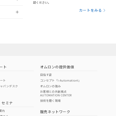
さい。
合は、取り引きをい
認ください。
ないようお願いしま
のオムロン制御
2026/7/29
カートをみる
バーズにご登録され
及ぼさない年数を意
び当社の共同利用者
ることをご了承くだ
範囲」に記載されて
のではありません。
荷製品に未対応品が
ート
オムロンの提供価値
目指す姿
22年1月12日よ
ポート
コンセプト「i-Automation!」
ジャパンデスク
オムロンの強み
お客様との共創拠点
AUTOMATION CENTER
DIBP
BBP
DEHP
環境保護
技術を磨く現場
・セミナ
状況ページへ
使用期限
検索ください
案内
販売ネットワーク