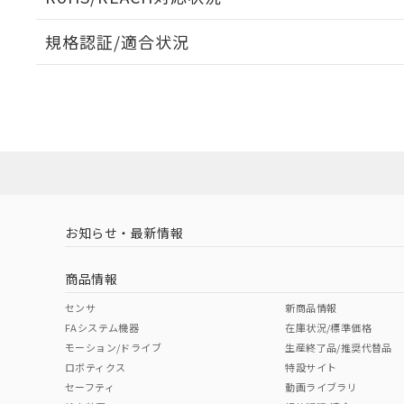
オムロン制御
また当社は、
※2 環境保護使
在庫状況およ
部品在庫の切り替
たしません。
－
在庫なし
規格認証/適合状況
す。
「ｅ」：有害物質
機器販売
マイパーツ機
「10」：通常の
EU RoHS
注意事項・凡例
ている必要が
味します。
UL認証
CSA認証
CEマーキング
空
受注生産
お客様が当ウ
※3 非含有証明
「－」：未確認で
白
が、当社の製
No
No
N/A
対応状況
対応予定月
※1
※2
さい。
下記の非含有証明
※当社の共同
いる法人を指
EU RoHS指令（
対応済み
51物質の非含有証
LR型式承認
DNV型式承認
BV型式承認
KR
※本証明書は発行
（イギリス
（ノルウェー
（フランス
（
また、RoHS指
お知らせ・最新情報
中国 RoHS
注意事項・凡例
船舶規格）
船舶規格）
船舶規格）
船
混在することから
既に当社にて対応
商品情報
り割愛しておりま
No
No
No
No
中国 RoHS表
※1 ※2
センサ
新商品情報
FAシステム機器
在庫状況/標準価格
Pb
Hg
Cd
Cr(V
モーション/ドライブ
生産終了品/推奨代替品
ロボティクス
特設サイト
セーフティ
動画ライブラリ