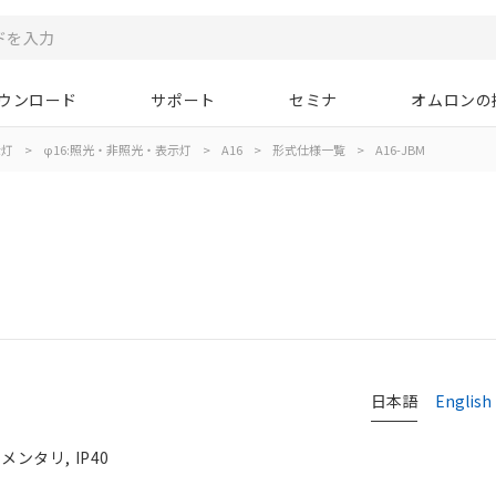
ウンロード
サポート
セミナ
オムロンの
示灯
>
φ16:照光・非照光・表示灯
>
A16
>
形式仕様一覧
>
A16-JBM
日本語
English
ンタリ, IP40