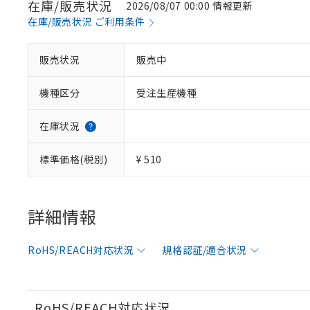
在庫/販売状況
2026/08/07 00:00 情報更新
在庫/販売状況 ご利用条件
※1 対応状況
販売状況
販売中
対応済み：EU
機種区分
受注生産機種
対応予定：EU R
対応予定なし：EU
調査・確認中：EU
ご利用条件
在庫状況
非該当品：ライセ
※1 中国RoHS
仕入先様の事情に
標準価格(税別)
¥ 510
があります。
以下の条件をお読
「○」：最大均質
「×」：最大均質
本サービスは
当社は、これ
*EU RoHS指令（10物
「－」：未確認で
鉛(Pb) 1000ppm以下、
くものです。
う）を輸出ま
詳細情報
記
説明
六価クロム(Cr(Ⅵ)) 1
当社制御機器
などの必要な
フタル酸ビス(2-エチルヘ
号
*中国RoHS10物質の基準値 
ル（DBP） 1000ppm
在庫状況およ
当社は規制貨
Pb(鉛) :1000ppm、 Hg
但し、RoHS指令で産
RoHS/REACH対応状況
規格認証/適合状況
のであり、閲
ます。
Cr(Ⅵ)(六価クロム) : 
フタル酸エステル類の４
○
一定数以
DBP(フタル酸ジブチル) :
い。
当社は貴社製
DEHP(フタル酸ビス(2-エ
正式な納期状
置等に一切使
当社販売員に
※2 対応予定月
△
一定数に
当社は、貴社
RoHS/REACH対応状況