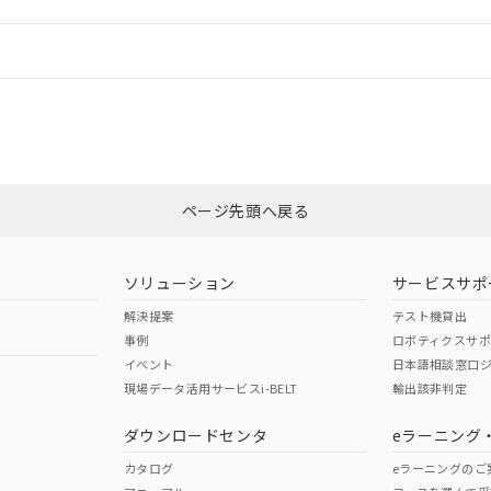
機器販売店や当社販売拠点は「
販売ネットワーク
」をご確認くだ
販売先および販売に係わる関係者が違法に輸出するおそれがある場
用期限
び標準価格結果を当社の事前の承諾なく第三者に漏洩または開示し
え状況などにより、予定月が前後することがあります。
(最新の在庫状況については、お客様のお取引先、またはお客様担当
情報更新：
（10物質）のすべてが基準値以下であることを示します。
店・当社販売員にご確認ください)
能（部品リスト作成サービス）をご利用いただくには、I-Webメン
使用状況下において有害物質が外部に漏えいし、環境に深刻な影響を
あります。
CCC認証
電波法
機種、また在庫状況の情報を公開していない機種
ェブサイト上で当社にご登録された部品リストについて、当社およ
書ダウンロード
す。当社販売部門へお問い合わせください。
品・サービスに関するお客様との取引・商談に必要な範囲で利用す
合意する
キャンセル
N/A
N/A
非含有証明書
※3
書をダウンロードすることができます。
利用者とは、
"個人情報の共同利用に関して"
の「1.共同利用者の
します。
ページ先頭へ戻る
10物質）の非含有証明書
ダウンロードはこちら
明書（当社基準）
型式承認
NK型式承認
ABS型式承認
日時点で非含有を証明するもので、過去に遡って非含有を証明するも
韓国
（日本
（アメリカ
令のフタル酸エステル類４物質の対応では、対応完了までの期間は出
ソリューション
サービスサポ
舶規格）
船舶規格）
船舶規格）
備考欄に対応日を記載しておりました。
解決提案
テスト機貸出
品への在庫切替を完了していることから、特段のことがない限り、20
事例
ロボティクスサ
す。
No
No
イベント
日本語相談窓口
現場データ活用サービスi-BELT
輸出該非判定
I)
PBBs
PBDEs
DBP
ダウンロードセンタ
eラーニング
この製品の規格認証/適合
その他の認証はこちらのページからご
カタログ
eラーニングのご