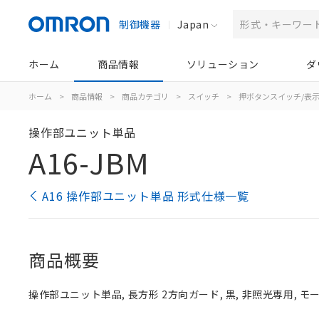
制御機器
Japan
ホーム
商品情報
ソリューション
ダ
ホーム
>
商品情報
>
商品カテゴリ
>
スイッチ
>
押ボタンスイッチ/表
操作部ユニット単品
A16-JBM
A16 操作部ユニット単品 形式仕様一覧
商品概要
操作部ユニット単品, 長方形 2方向ガード, 黒, 非照光専用, モーメ