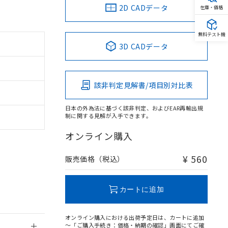
2D CADデータ
在庫・価格
無料テスト機
3D CADデータ
。
商品です。
定はありません。
該非判定見解書/項目別対比表
商品です。
日本の外為法に基づく該非判定、およびEAR再輸出規
を得ず変更すること
制に関する見解が入手できます。
オンライン購入
を提供させていただ
規制貨物等」とい
引許可)を取得する
¥ 560
販売価格（税込）
BDE) 1000ppm以下、
をご了承ください。
0ppm以下、フタル酸ジブチ
基づき作成されるも
う必要な手段を講じ
ことをご了承くださ
) : 1000ppm、
カートに追加
 1000ppm、
びにこれらの製造装
ン制御機器販売店・
オンライン購入における出荷予定日は、カートに追加
三者に通知します。
～「ご購入手続き：価格・納期の確認」画面にてご確