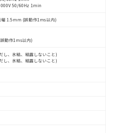
以下、フタル酸ジイソブチル (DIBP) 1000ppm以下
び標準価格照会結果は、記載している更新日時点での社内データに
物を破棄する場合は、完全に破砕するなど、違法に輸出されないよ
(水銀) : 1000ppm、 Cd(カドミウム) : 100ppm、
0V 50/60Hz 1min
業用監視および制御機器に対する適用除外項目は除く。
覧された時点での実際の在庫および標準価格とは異なる場合がある
1000ppm、 PBBs(ポリ臭化ビフェニル類) : 1000ppm、 PBDEs(ポリ臭化ジフェニルエーテル類
物質については閾値を超える意図的な使用がないことを確認しています。
上の在庫あり
 1000ppm、 DIBP(フタル酸ジイソブチル) : 1000ppm、 BBP(フタル酸ブチルベンジル) :
品を、核兵器、ミサイル、化学兵器、生物兵器またはその他武器並
チルヘキシル)) : 1000ppm
振幅 1.5mm (誤動作1ms以内)
況および標準価格はお客様のお取引先、またはお客様担当のオムロ
用いたしません。
ご相談ください。
は満たないが在庫あり
製品を第三者に販売する場合は、上記1、2および3の内容を当該第
機器販売店や当社販売拠点は「
販売ネットワーク
」をご確認くだ
販売先および販売に係わる関係者が違法に輸出するおそれがある場
用期限
び標準価格結果を当社の事前の承諾なく第三者に漏洩または開示し
え状況などにより、予定月が前後することがあります。
(誤動作1ms以内)
(最新の在庫状況については、お客様のお取引先、またはお客様担当
（10物質）のすべてが基準値以下であることを示します。
店・当社販売員にご確認ください)
能（部品リスト作成サービス）をご利用いただくには、I-Webメン
使用状況下において有害物質が外部に漏えいし、環境に深刻な影響を
 (ただし、氷結、結露しないこと)
あります。
 (ただし、氷結、結露しないこと)
機種、また在庫状況の情報を公開していない機種
ェブサイト上で当社にご登録された部品リストについて、当社およ
書ダウンロード
す。当社販売部門へお問い合わせください。
品・サービスに関するお客様との取引・商談に必要な範囲で利用す
合意する
キャンセル
書をダウンロードすることができます。
利用者とは、
"個人情報の共同利用に関して"
の「1.共同利用者の
します。
10物質）の非含有証明書
明書（当社基準）
日時点で非含有を証明するもので、過去に遡って非含有を証明するも
令のフタル酸エステル類４物質の対応では、対応完了までの期間は出
備考欄に対応日を記載しておりました。
品への在庫切替を完了していることから、特段のことがない限り、20
す。