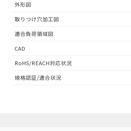
外形図
取りつけ穴加工図
適合負荷領域図
CAD
ログイン/会員登録いただくと、CADデータをダウンロ
RoHS/REACH対応状況
規格認証/適合状況
EU RoHS
注意事項・凡例
UL認証
CSA認証
CEマーキング
ダウンロードデータをご利用いただく前に、以下を必ずお読
No
No
Yes
対応状況
対応予定月
※1
※2
ソフトウェアの使用条件
対応済み