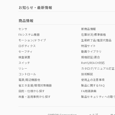
LR型式承認
DNV型式承認
BV型式承認
KR
（イギリス
（ノルウェー
（フランス
（
お知らせ・最新情報
中国 RoHS
注意事項・凡例
船舶規格）
船舶規格）
船舶規格）
船
商品情報
No
No
No
No
中国 RoHS表
※1 ※2
センサ
新商品情報
FAシステム機器
在庫状況/標準価格
Pb
Hg
Cd
Cr(V
モーション/ドライブ
生産終了品/推奨代替品
ロボティクス
特設サイト
セーフティ
動画ライブラリ
検査装置
規格認証/適合
O
O
O
O
スイッチ
RoHS/REACH対応
リレー
カタログ/マニュアル訂正
コントロール
技術解説
"対応済み"や非含有の記載がされた商品であっても、流通
電源/周辺機器他
使用上の注意事項
非含有品が必要な際は、弊社営業部門もしくは販売店へお
省エネ支援/環境対策機器
製品に関するFAQ
目的・仕様から探す
FA用語辞典
改善・活用事例から探す
製品セキュリティへの取
OMRON Corporation
ヘルプ
サ