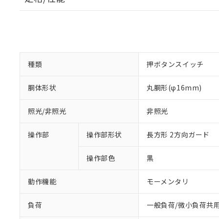
種類
押ボタンスイッチ
胴体形状
丸胴形(φ16mm)
照光/非照光
非照光
操作部
操作部形状
長方形 2方向ガード
操作部色
黒
動作機能
モーメンタリ
負荷
一般負荷/微小負荷共