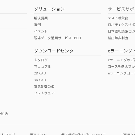
型式承認
NK型式承認
ABS型式承認
韓国
（日本
（アメリカ
ソリューション
サービスサポ
舶規格）
船舶規格）
船舶規格）
解決提案
テスト機貸出
事例
ロボティクスサ
No
No
イベント
日本語相談窓口
現場データ活用サービスi-BELT
輸出該非判定
I)
PBBs
PBDEs
DBP
ダウンロードセンタ
eラーニング
この製品の規格認証/適合
その他の認証はこちらのページからご
カタログ
eラーニングのご
マニュアル
コースを選んで受
O
O
O
2D CAD
eラーニングコー
3D CAD
電気制御CAD
在庫等で未対応品が混在する可能性があります。
ソフトウェア
問い合わせください。
この製品のRoHS/REACH対応
り組み
イトマップ
関連リンク
個人情報の
取り扱いについて
ご利用条