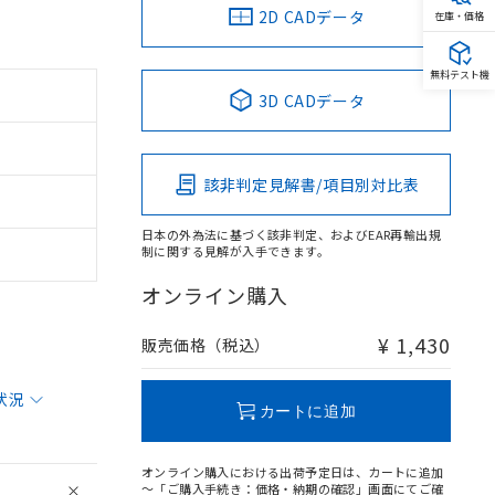
2D CADデータ
在庫・価格
無料テスト機
3D CADデータ
該非判定見解書/項目別対比表
日本の外為法に基づく該非判定、およびEAR再輸出規
制に関する見解が入手できます。
オンライン購入
¥ 1,430
販売価格（税込）
状況
カートに追加
オンライン購入における出荷予定日は、カートに追加
～「ご購入手続き：価格・納期の確認」画面にてご確