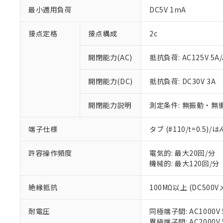
最小適用負荷
DC5V 1mA
接点定格
接点構成
2c
開閉能力(AC)
抵抗負荷: AC125V 5A/
開閉能力(DC)
抵抗負荷: DC30V 3A
※1 対応状況
開閉能力説明
測定条件: 無振動・無衝
対応済み：EU
対応予定：EU R
端子仕様
タブ (#110/t=0.5
対応予定なし：EU
調査・確認中：EU
ご利用条件
許容操作頻度
電気的: 最大20回/分
非該当品：ライセ
※1 中国RoHS
機械的: 最大120回/分
仕入先様の事情に
があります。
以下の条件をお読
「○」：最大均質
絶縁抵抗
100MΩ以上 (DC500V
「×」：最大均質
本サービスは
当社は、これ
*EU RoHS指令（10物
「－」：未確認で
鉛(Pb) 1000ppm以下、
くものです。
う）を輸出ま
記
説明
六価クロム(Cr(Ⅵ)) 1
耐電圧
同極端子間: AC1000V 5
当社制御機器
などの必要な
フタル酸ビス(2-エチルヘ
号
異極端子間: AC2000V 5
*中国RoHS10物質の基準値 