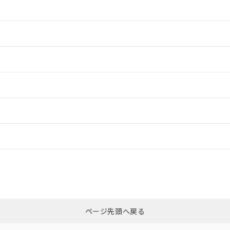
情報更新：2
情報更新：2
情報更新：2
ードすることができます。
情報更新：
ログイン/会員登録
CCC認証
電波法
みください。
Yes
N/A
非含有証明書
※3
ページ先頭へ戻る
ダウンロードはこちら