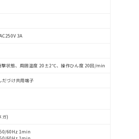
AC250V 3A
撃状態、周囲温度 20±2℃、操作ひん度 20回/min
 RoHS指令（10物質）の非含有に対応した製品が提供可能な商品です
oHS指令（10物質）の非含有に対応した製品に切り替える予定のある
)/はんだづけ共用端子
 RoHS指令（10物質）の非含有に非対応の商品で、対応品を出す予
 RoHS指令（10物質）の非含有の対応状況を調査中または確認中の
ンス料など無形物で、有害物質有無と関係のない商品です。
○×表
より、非含有部品としていたものが、含有品と判明した場合などやむ
みいただき、同意のうえご利用ください。
材料含有率が中国RoHSの基準値以下であることを示します。
メガ)
材料含有率が中国RoHSの基準値を超えていることを示します。
、当社制御機器事業取扱商品の当社在庫状況および標準価格(税抜)
ら貴社製品のうち、外国為替および外国貿易法に定める商品（以下｢
質）：
す。当社販売部門へお問い合わせください。
 水銀(Hg) 1000ppm以下、 カドミウム(Cd) 100ppm以下、
たは国外への提供する場合は、日本国政府の輸出許可(または役務取
000ppm以下、ポリ臭化ビフェニル類(PBB) 1000ppm以下、ポリ臭化ジフェニルエーテル類(P
0/60Hz 1min
事業取扱商品の中には、本サービスの対象外となる商品もあること
手続きをとります。
キシル) (DEHP)(別名：DOP) 1000ppm以下、フタル酸ブチルベンジル（BBP） 100
0/60Hz 1min
(GB/T26572)：