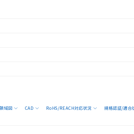
領域図
CAD
RoHS/REACH対応状況
規格認証/適合