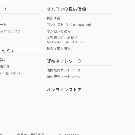
ート
オムロンの提供価値
目指す姿
ポート
コンセプト「i-Automation!」
ジャパンデスク
オムロンの強み
お客様との共創拠点
AUTOMATION CENTER
DIBP
BBP
DEHP
環境保護
技術を磨く現場
・セミナ
状況ページへ
使用期限
検索ください
案内
販売ネットワーク
講する
O
O
O
e
国内販売ネットワーク
ス一覧（PDF）
海外販売ネットワーク
オンラインストア
状況ページへ
件
商品のご承諾事項
Facebook