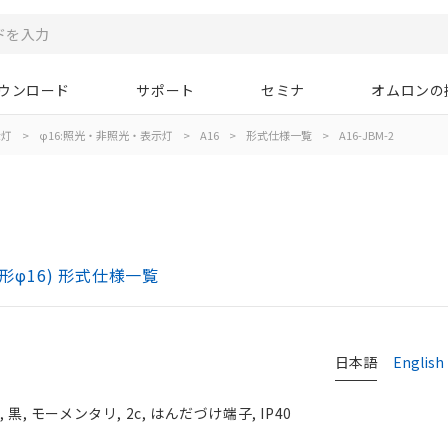
ウンロード
サポート
セミナ
オムロンの
示灯
>
φ16:照光・非照光・表示灯
>
A16
>
形式仕様一覧
>
A16-JBM-2
)
形φ16) 形式仕様一覧
日本語
English
, モーメンタリ, 2c, はんだづけ端子, IP40