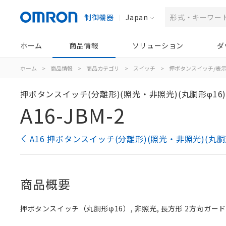
制御機器
Japan
ホーム
商品情報
ソリューション
ダ
ホーム
>
商品情報
>
商品カテゴリ
>
スイッチ
>
押ボタンスイッチ/表
押ボタンスイッチ(分離形)(照光・非照光)(丸胴形φ16
A16-JBM-2
A16 押ボタンスイッチ(分離形)(照光・非照光)(丸胴
商品概要
押ボタンスイッチ（丸胴形φ16）, 非照光, 長方形 2方向ガード, 黒