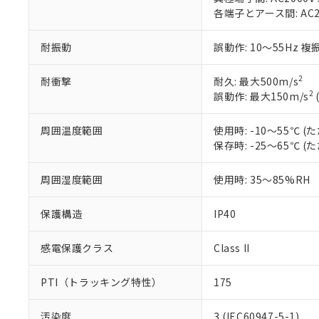
ル（DBP） 1000ppm
在庫状況およ
当社は規制貨
Pb(鉛) :1000ppm、 Hg
各端子とアース間: AC200
但し、RoHS指令で産
のであり、閲
ます。
Cr(Ⅵ)(六価クロム) : 
フタル酸エステル類の４
○
一定数以
DBP(フタル酸ジブチル) :
い。
当社は貴社製
DEHP(フタル酸ビス(2-エ
耐振動
誤動作: 10～55Hz 複
正式な納期状
置等に一切使
当社販売員に
※2 対応予定月
△
一定数に
当社は、貴社
オムロン制御
また当社は、
2
耐衝撃
耐久: 最大500m/s
※2 環境保護使
在庫状況およ
部品在庫の切り替
たしません。
2
誤動作: 最大150m/s
－
在庫なし
す。
「ｅ」：有害物質
機器販売
マイパーツ機
「10」：通常の
周囲温度範囲
使用時: -10～55℃
ている必要が
味します。
保存時: -25～65℃
空
受注生産
お客様が当ウ
※3 非含有証明
「－」：未確認で
白
が、当社の製
周囲湿度範囲
使用時: 35～85%RH
さい。
下記の非含有証明
※当社の共同
いる法人を指
保護構造
IP40
EU RoHS指令（
51物質の非含有証
※本証明書は発行
感電保護クラス
Class II
また、RoHS指
混在することから
PTI（トラッキング特性）
175
既に当社にて対応
り割愛しておりま
汚染度
3 (IEC60947-5-1)