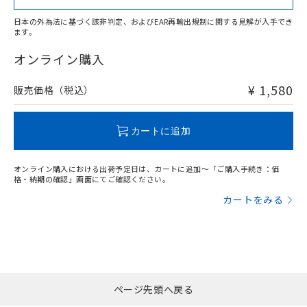
日本の外為法に基づく該非判定、およびEAR再輸出規制に関する見解が入手でき
ます。
"対応済み"や非含有の記載がされた商品であっても、流通
在庫等で未対応品が混在する可能性があります。
オンライン購入
非含有品が必要な際は、弊社営業部門もしくは販売店へお
問い合わせください。
¥ 1,580
販売価格（税込）
この製品のRoHS/REACH対応状況ページへ
カートに追加
オンライン購入における出荷予定日は、カートに追加～「ご購入手続き：価
格・納期の確認」画面にてご確認ください。
カートをみる
ページ先頭へ戻る