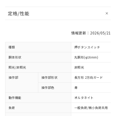
定格/性能
情報更新：2026/05/21
種類
押ボタンスイッチ
胴体形状
丸胴形(φ16mm)
照光/非照光
非照光
操作部
操作部形状
長方形 2方向ガード
操作部色
青
動作機能
オルタネイト
負荷
一般負荷/微小負荷共用