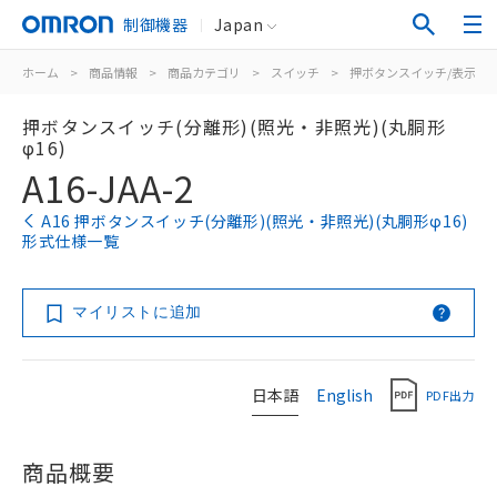
制御機器
Japan
ホーム
>
商品情報
>
商品カテゴリ
>
スイッチ
>
押ボタンスイッチ/表示灯
押ボタンスイッチ(分離形)(照光・非照光)(丸胴形
φ16)
A16-JAA-2
A16 押ボタンスイッチ(分離形)(照光・非照光)(丸胴形φ16)
形式仕様一覧
マイリストに追加
日本語
English
PDF出力
商品概要