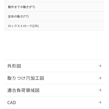
ご相談ください。
適用除外項目は除く。
ル、化学兵器、生物兵器またはその他
－
在庫なし(最新の在庫状況につ
オムロン制御機器販売店や当社販売拠
フタル酸エステル類の４物質については閾値を超える意
動作までの動き(PT)
武器並びにこれらの製造装置等に一切
いては、お客様のお取引先、ま
図的な使用がないことを確認しています。
点は「
販売ネットワーク
」をご確認
※2 環境保護使用期限
使用いたしません。
たはお客様担当のオムロン制御
ください。
全体の動き(TT)
当社は、貴社製品を第三者に販売する
機器販売店・当社販売員にご確
在庫状況および標準価格結果を当社の
※2 対応予定月
「ｅ」：有害物質（10物質）のすべてが基
場合は、上記1、2および3の内容を当
認ください)
事前の承諾なく第三者に漏洩または開
ロックストローク(LTA)
準値以下であることを示します。
該第三者に通知します。また当社は、
示しないようお願いします。
部品在庫の切り替え状況などにより、予定
「10」：通常の使用状況下において有害物
販売先および販売に係わる関係者が違
マイパーツ機能（部品リスト作成サー
空
受注生産機種、また在庫状況の
月が前後することがあります。
質が外部に漏えいし、環境に深刻な影響を
法に輸出するおそれがある場合は、取
ビス）をご利用いただくには、I-Web
白
情報を公開していない機種
及ぼさない年数を意味します。
り引きをいたしません。
メンバーズにご登録されている必要が
「－」：未確認です。当社販売部門へお問
あります。
い合わせください。
お客様が当ウェブサイト上で当社にご
※3 非含有証明書ダウンロード
登録された部品リストについて、当社
外形図
および当社の共同利用者が、当社の製
下記の非含有証明書をダウンロードするこ
品・サービスに関するお客様との取
情報更新：2026/05/21
とができます。
合意する
キャンセル
引・商談に必要な範囲で利用すること
取りつけ穴加工図
をご了承ください。
EU RoHS指令（10物質）の非含有証明書
情報更新：2026/05/21
※当社の共同利用者とは、
"個人情報
適合負荷領域図
51物質の非含有証明書（当社基準）
の共同利用に関して"
の「1.共同利
※本証明書は発行日時点で非含有を証明す
用者の範囲」に記載されている法人を
情報更新：2026/05/21
るもので、過去に遡って非含有を証明する
CAD
指します。
ものではありません。