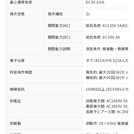
最小適用負荷
DC5V 1mA
接点定格
接点構成
2c
開閉能力(AC)
抵抗負荷: AC125V 5A/AC250
開閉能力(DC)
抵抗負荷: DC30V 3A
開閉能力説明
測定条件: 無振動・無衝撃状態
端子仕様
タブ (#110/t=0.5)/はん
許容操作頻度
電気的: 最大20回/分(セッ
機械的: 最大60回/分(セッ
絶縁抵抗
100MΩ以上 (DC500Vメガ)
※1 対応状況
耐電圧
同極端子間: AC1000V 50/60
異極端子間: AC2000V 50/60
対応済み：EU RoHS指令（10物質）の
各端子とアース間: AC2000V 5
非含有に対応した製品が提供可能な商品で
す。
耐振動
誤動作: 10～55Hz 複振幅 1
対応予定：EU RoHS指令（10物質）の非含
ご利用条件
有に対応した製品に切り替える予定のある
2