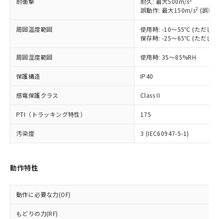
耐衝撃
耐久: 最大500m/s
商品です。
2
誤動作: 最大150m/s
(誤動作
対応予定なし：EU RoHS指令（10物質）の
以下の条件をお読みいただき、同意のうえ
非含有に非対応の商品で、対応品を出す予
周囲温度範囲
使用時: -10～55℃ (ただ
ご利用ください。
保存時: -25～65℃ (ただ
定はありません。
調査・確認中：EU RoHS指令（10物質）の
本サービスは、当社制御機器事業取扱
周囲湿度範囲
使用時: 35～85%RH
※1 中国RoHS○×表
非含有の対応状況を調査中または確認中の
商品の当社在庫状況および標準価格
商品です。
(税抜)を提供させていただくもので
保護構造
IP40
「○」：最大均質材料含有率が中国RoHSの
非該当品：ライセンス料など無形物で、有
す。
基準値以下であることを示します。
害物質有無と関係のない商品です。
感電保護クラス
Class II
当社制御機器事業取扱商品の中には、
「×」：最大均質材料含有率が中国RoHSの
仕入先様の事情により、非含有部品として
本サービスの対象外となる商品もある
基準値を超えていることを示します。
いたものが、含有品と判明した場合などや
当社は、これら貴社製品のうち、外国
PTI（トラッキング特性）
175
ことをご了承ください。
「－」：未確認です。当社販売部門へお問
むを得ず変更することがあります。
為替および外国貿易法に定める商品
在庫状況および標準価格照会結果は、
い合わせください。
汚染度
3 (IEC60947-5-1)
（以下｢規制貨物等」という）を輸出
記載している更新日時点での社内デー
*EU RoHS指令（10物質）：
または国外への提供する場合は、日本
記
タに基づき作成されるものであり、閲
説明
鉛(Pb) 1000ppm以下、 水銀(Hg) 1000ppm以下、 カド
*中国RoHS10物質の基準値 (GB/T26572)：
国政府の輸出許可(または役務取引許
号
覧された時点での実際の在庫および標
ミウム(Cd) 100ppm以下、
Pb(鉛) :1000ppm、 Hg(水銀) : 1000ppm、 Cd(カドミウ
可)を取得するなどの必要な手続きを
六価クロム(Cr(Ⅵ)) 1000ppm以下、ポリ臭化ビフェニル
ム) : 100ppm、
動作特性
準価格とは異なる場合があることをご
類(PBB) 1000ppm以下、ポリ臭化ジフェニルエーテル類
Cr(Ⅵ)(六価クロム) : 1000ppm、 PBBs(ポリ臭化ビフェ
とります。
了承ください。
(PBDE) 1000ppm以下、フタル酸ビス(2-エチルヘキシ
○
一定数以上の在庫あり
ニル類) : 1000ppm、 PBDEs(ポリ臭化ジフェニルエーテ
当社は規制貨物を破棄する場合は、完
ル) (DEHP)(別名：DOP) 1000ppm以下、フタル酸ブチ
正式な納期状況および標準価格はお客
ル類) : 1000ppm、
ルベンジル（BBP） 1000ppm以下、フタル酸ジブチル
動作に必要な力(OF)
全に破砕するなど、違法に輸出されな
DBP(フタル酸ジブチル) : 1000ppm、 DIBP(フタル酸ジ
様のお取引先、またはお客様担当のオ
（DBP） 1000ppm以下、フタル酸ジイソブチル
イソブチル) : 1000ppm、 BBP(フタル酸ブチルベンジ
△
一定数には満たないが在庫あり
いよう必要な手段を講じます。
ムロン制御機器販売店・当社販売員に
(DIBP) 1000ppm以下
ル) : 1000ppm、
もどりの力(RF)
当社は貴社製品を、核兵器、ミサイ
但し、RoHS指令で産業用監視および制御機器に対する
DEHP(フタル酸ビス(2-エチルヘキシル)) : 1000ppm