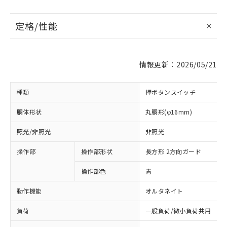
定格/性能
情報更新：2026/05/21
種類
押ボタンスイッチ
胴体形状
丸胴形(φ16mm)
照光/非照光
非照光
操作部
操作部形状
長方形 2方向ガード
操作部色
青
動作機能
オルタネイト
負荷
一般負荷/微小負荷共用