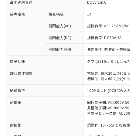
最小適用負荷
DC5V 1mA
接点定格
接点構成
1c
開閉能力(AC)
抵抗負荷: AC125V 5A/AC250
開閉能力(DC)
抵抗負荷: DC30V 3A
開閉能力説明
測定条件: 無振動・無衝撃状態
端子仕様
タブ (#110/t=0.5)/はん
許容操作頻度
電気的: 最大20回/分(セッ
機械的: 最大60回/分(セッ
※1 対応状況
絶縁抵抗
100MΩ以上 (DC500Vメガ)
対応済み：EU RoHS指令（10物質）の
耐電圧
同極端子間: AC1000V 50/60
異極端子間: AC2000V 50/60
非含有に対応した製品が提供可能な商品で
各端子とアース間: AC2000V 5
す。
対応予定：EU RoHS指令（10物質）の非含
耐振動
誤動作: 10～55Hz 複振幅 1
ご利用条件
有に対応した製品に切り替える予定のある
商品です。
2