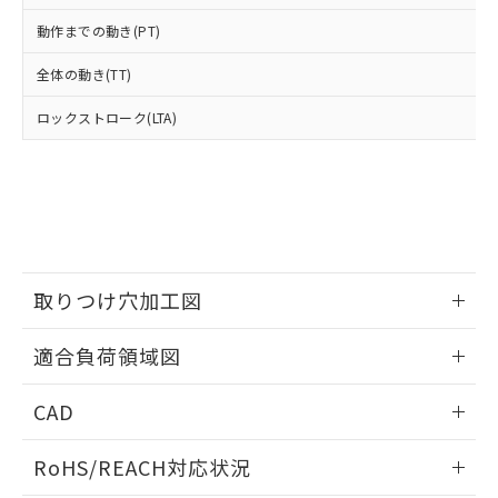
武器並びにこれらの製造装置等に一切
いては、お客様のお取引先、ま
図的な使用がないことを確認しています。
点は「
販売ネットワーク
」をご確認
※2 環境保護使用期限
動作までの動き(PT)
使用いたしません。
たはお客様担当のオムロン制御
ください。
当社は、貴社製品を第三者に販売する
機器販売店・当社販売員にご確
在庫状況および標準価格結果を当社の
全体の動き(TT)
※2 対応予定月
「ｅ」：有害物質（10物質）のすべてが基
場合は、上記1、2および3の内容を当
認ください)
事前の承諾なく第三者に漏洩または開
準値以下であることを示します。
該第三者に通知します。また当社は、
示しないようお願いします。
ロックストローク(LTA)
部品在庫の切り替え状況などにより、予定
「10」：通常の使用状況下において有害物
販売先および販売に係わる関係者が違
マイパーツ機能（部品リスト作成サー
空
受注生産機種、また在庫状況の
月が前後することがあります。
質が外部に漏えいし、環境に深刻な影響を
法に輸出するおそれがある場合は、取
ビス）をご利用いただくには、I-Web
白
情報を公開していない機種
及ぼさない年数を意味します。
り引きをいたしません。
メンバーズにご登録されている必要が
「－」：未確認です。当社販売部門へお問
あります。
い合わせください。
お客様が当ウェブサイト上で当社にご
※3 非含有証明書ダウンロード
登録された部品リストについて、当社
および当社の共同利用者が、当社の製
下記の非含有証明書をダウンロードするこ
取りつけ穴加工図
品・サービスに関するお客様との取
とができます。
合意する
キャンセル
引・商談に必要な範囲で利用すること
情報更新：2026/05/21
をご了承ください。
適合負荷領域図
EU RoHS指令（10物質）の非含有証明書
※当社の共同利用者とは、
"個人情報
51物質の非含有証明書（当社基準）
の共同利用に関して"
の「1.共同利
情報更新：2026/05/21
※本証明書は発行日時点で非含有を証明す
CAD
用者の範囲」に記載されている法人を
るもので、過去に遡って非含有を証明する
指します。
ログイン/会員登録いただくと、CADデータをダウンロー
ものではありません。
RoHS/REACH対応状況
ドすることができます。
また、RoHS指令のフタル酸エステル類４