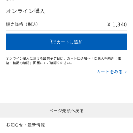
"対応済み"や非含有の記載がされた商品であっても、流通
在庫等で未対応品が混在する可能性があります。
オンライン購入
非含有品が必要な際は、弊社営業部門もしくは販売店へお
問い合わせください。
¥ 1,340
販売価格（税込）
この製品のRoHS/REACH対応状況ページへ
カートに追加
オンライン購入における出荷予定日は、カートに追加～「ご購入手続き：価
格・納期の確認」画面にてご確認ください。
カートをみる
ページ先頭へ戻る
お知らせ・最新情報