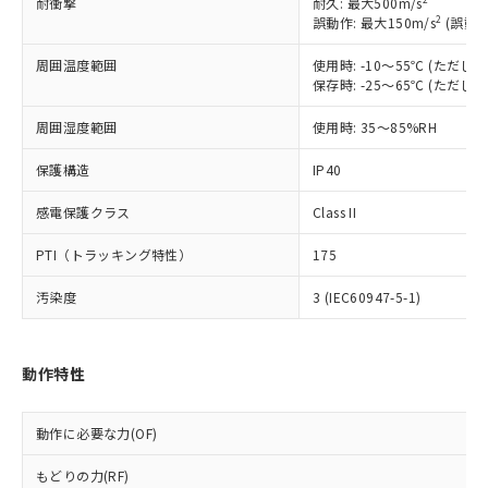
耐衝撃
耐久: 最大500m/s
対応予定なし：EU RoHS指令（10物質）の
2
誤動作: 最大150m/s
(誤動作
以下の条件をお読みいただき、同意のうえ
非含有に非対応の商品で、対応品を出す予
ご利用ください。
定はありません。
周囲温度範囲
使用時: -10～55℃ (ただ
調査・確認中：EU RoHS指令（10物質）の
保存時: -25～65℃ (ただ
本サービスは、当社制御機器事業取扱
※1 中国RoHS○×表
非含有の対応状況を調査中または確認中の
商品の当社在庫状況および標準価格
周囲湿度範囲
使用時: 35～85%RH
商品です。
(税抜)を提供させていただくもので
「○」：最大均質材料含有率が中国RoHSの
非該当品：ライセンス料など無形物で、有
す。
保護構造
IP40
基準値以下であることを示します。
害物質有無と関係のない商品です。
当社制御機器事業取扱商品の中には、
「×」：最大均質材料含有率が中国RoHSの
仕入先様の事情により、非含有部品として
本サービスの対象外となる商品もある
感電保護クラス
Class II
基準値を超えていることを示します。
いたものが、含有品と判明した場合などや
当社は、これら貴社製品のうち、外国
ことをご了承ください。
「－」：未確認です。当社販売部門へお問
むを得ず変更することがあります。
為替および外国貿易法に定める商品
在庫状況および標準価格照会結果は、
PTI（トラッキング特性）
175
い合わせください。
（以下｢規制貨物等」という）を輸出
記載している更新日時点での社内デー
*EU RoHS指令（10物質）：
または国外への提供する場合は、日本
汚染度
3 (IEC60947-5-1)
記
タに基づき作成されるものであり、閲
説明
鉛(Pb) 1000ppm以下、 水銀(Hg) 1000ppm以下、 カド
*中国RoHS10物質の基準値 (GB/T26572)：
国政府の輸出許可(または役務取引許
号
覧された時点での実際の在庫および標
ミウム(Cd) 100ppm以下、
Pb(鉛) :1000ppm、 Hg(水銀) : 1000ppm、 Cd(カドミウ
可)を取得するなどの必要な手続きを
六価クロム(Cr(Ⅵ)) 1000ppm以下、ポリ臭化ビフェニル
ム) : 100ppm、
準価格とは異なる場合があることをご
類(PBB) 1000ppm以下、ポリ臭化ジフェニルエーテル類
Cr(Ⅵ)(六価クロム) : 1000ppm、 PBBs(ポリ臭化ビフェ
とります。
了承ください。
動作特性
(PBDE) 1000ppm以下、フタル酸ビス(2-エチルヘキシ
○
一定数以上の在庫あり
ニル類) : 1000ppm、 PBDEs(ポリ臭化ジフェニルエーテ
当社は規制貨物を破棄する場合は、完
ル) (DEHP)(別名：DOP) 1000ppm以下、フタル酸ブチ
正式な納期状況および標準価格はお客
ル類) : 1000ppm、
ルベンジル（BBP） 1000ppm以下、フタル酸ジブチル
全に破砕するなど、違法に輸出されな
DBP(フタル酸ジブチル) : 1000ppm、 DIBP(フタル酸ジ
様のお取引先、またはお客様担当のオ
（DBP） 1000ppm以下、フタル酸ジイソブチル
イソブチル) : 1000ppm、 BBP(フタル酸ブチルベンジ
△
一定数には満たないが在庫あり
いよう必要な手段を講じます。
動作に必要な力(OF)
ムロン制御機器販売店・当社販売員に
(DIBP) 1000ppm以下
ル) : 1000ppm、
当社は貴社製品を、核兵器、ミサイ
但し、RoHS指令で産業用監視および制御機器に対する
DEHP(フタル酸ビス(2-エチルヘキシル)) : 1000ppm
ご相談ください。
適用除外項目は除く。
もどりの力(RF)
ル、化学兵器、生物兵器またはその他
－
在庫なし(最新の在庫状況につ
オムロン制御機器販売店や当社販売拠
フタル酸エステル類の４物質については閾値を超える意