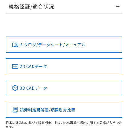
物質の対応では、対応完了までの期間は出
情報更新：2026/7/29
規格認証/適合状況
荷製品に未対応品が混在することから備考
欄に対応日を記載しておりました。
ログイン/会員登録
EU RoHS
注意事項・凡例
既に当社にて対応品への在庫切替を完了
UL認証
CSA認証
CEマーキング
していることから、特段のことがない限
り、2022年1月12日より割愛しておりま
No
No
Yes
対応状況
対応予定月
※1
※2
ダウンロードデータをご利用いただく前に、以下を必ずお読
す。
みください。
カタログ/データシート/マニュアル
対応済み
ソフトウェアの使用条件
LR型式承認
DNV型式承認
BV型式承認
KR型式承
（イギリス
（ノルウェー
（フランス
（韓国
船舶規格）
船舶規格）
船舶規格）
船舶規格
中国 RoHS
注意事項・凡例
2D CADデータ
No
No
No
No
中国 RoHS表
※1 ※2
3D CADデータ
この製品の規格認証/適合状況ページへ
Pb
Hg
Cd
Cr(VI)
その他の認証はこちらのページからご検索ください
該非判定見解書/項目別対比表
O
O
O
O
日本の外為法に基づく該非判定、およびEAR再輸出規制に関する見解が入手でき
ます。