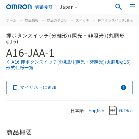
制御機器
Japan
ホーム
>
商品情報
>
商品カテゴリ
>
スイッチ
>
押ボタンスイッチ/表示灯
押ボタンスイッチ(分離形)(照光・非照光)(丸胴形
φ16)
A16-JAA-1
A16 押ボタンスイッチ(分離形)(照光・非照光)(丸胴形φ16)
形式仕様一覧
マイリストに追加
日本語
English
PDF出力
商品概要