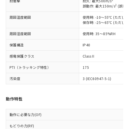
耐衝撃
耐久: 最大500m/s
ご利用ください。
定はありません。
2
誤動作: 最大150m/s
(誤動作
調査・確認中：EU RoHS指令（10物質）の
本サービスは、当社制御機器事業取扱
※1 中国RoHS○×表
非含有の対応状況を調査中または確認中の
周囲温度範囲
使用時: -10～55℃ (ただ
商品の当社在庫状況および標準価格
商品です。
保存時: -25～65℃ (ただ
(税抜)を提供させていただくもので
「○」：最大均質材料含有率が中国RoHSの
非該当品：ライセンス料など無形物で、有
す。
基準値以下であることを示します。
害物質有無と関係のない商品です。
周囲湿度範囲
使用時: 35～85%RH
当社制御機器事業取扱商品の中には、
「×」：最大均質材料含有率が中国RoHSの
仕入先様の事情により、非含有部品として
本サービスの対象外となる商品もある
基準値を超えていることを示します。
保護構造
IP40
いたものが、含有品と判明した場合などや
当社は、これら貴社製品のうち、外国
ことをご了承ください。
「－」：未確認です。当社販売部門へお問
むを得ず変更することがあります。
為替および外国貿易法に定める商品
在庫状況および標準価格照会結果は、
感電保護クラス
Class II
い合わせください。
（以下｢規制貨物等」という）を輸出
記載している更新日時点での社内デー
*EU RoHS指令（10物質）：
または国外への提供する場合は、日本
記
タに基づき作成されるものであり、閲
説明
PTI（トラッキング特性）
175
鉛(Pb) 1000ppm以下、 水銀(Hg) 1000ppm以下、 カド
*中国RoHS10物質の基準値 (GB/T26572)：
国政府の輸出許可(または役務取引許
号
覧された時点での実際の在庫および標
ミウム(Cd) 100ppm以下、
Pb(鉛) :1000ppm、 Hg(水銀) : 1000ppm、 Cd(カドミウ
可)を取得するなどの必要な手続きを
六価クロム(Cr(Ⅵ)) 1000ppm以下、ポリ臭化ビフェニル
ム) : 100ppm、
汚染度
準価格とは異なる場合があることをご
3 (IEC60947-5-1)
類(PBB) 1000ppm以下、ポリ臭化ジフェニルエーテル類
Cr(Ⅵ)(六価クロム) : 1000ppm、 PBBs(ポリ臭化ビフェ
とります。
了承ください。
(PBDE) 1000ppm以下、フタル酸ビス(2-エチルヘキシ
○
一定数以上の在庫あり
ニル類) : 1000ppm、 PBDEs(ポリ臭化ジフェニルエーテ
当社は規制貨物を破棄する場合は、完
ル) (DEHP)(別名：DOP) 1000ppm以下、フタル酸ブチ
正式な納期状況および標準価格はお客
ル類) : 1000ppm、
ルベンジル（BBP） 1000ppm以下、フタル酸ジブチル
全に破砕するなど、違法に輸出されな
DBP(フタル酸ジブチル) : 1000ppm、 DIBP(フタル酸ジ
様のお取引先、またはお客様担当のオ
動作特性
（DBP） 1000ppm以下、フタル酸ジイソブチル
イソブチル) : 1000ppm、 BBP(フタル酸ブチルベンジ
△
一定数には満たないが在庫あり
いよう必要な手段を講じます。
ムロン制御機器販売店・当社販売員に
(DIBP) 1000ppm以下
ル) : 1000ppm、
当社は貴社製品を、核兵器、ミサイ
但し、RoHS指令で産業用監視および制御機器に対する
DEHP(フタル酸ビス(2-エチルヘキシル)) : 1000ppm
ご相談ください。
適用除外項目は除く。
ル、化学兵器、生物兵器またはその他
－
在庫なし(最新の在庫状況につ
動作に必要な力(OF)
オムロン制御機器販売店や当社販売拠
フタル酸エステル類の４物質については閾値を超える意
武器並びにこれらの製造装置等に一切
いては、お客様のお取引先、ま
図的な使用がないことを確認しています。
点は「
販売ネットワーク
」をご確認
※2 環境保護使用期限
使用いたしません。
もどりの力(RF)
たはお客様担当のオムロン制御
ください。