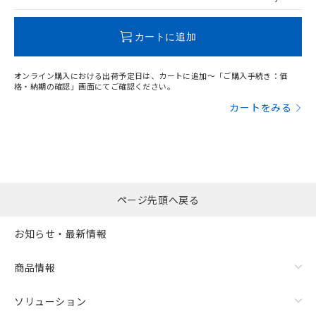
この製品のRoHS/REACH対応状況ページへ
カートに追加
オンライン購入における出荷予定日は、カートに追加～「ご購入手続き：価
格・納期の確認」画面にてご確認ください。
カートをみる
ページ先頭へ戻る
お知らせ・最新情報
商品情報
ソリューション