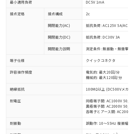
最小適用負荷
DC5V 1mA
接点定格
接点構成
2c
開閉能力(AC)
抵抗負荷: AC125V 5A/AC250
開閉能力(DC)
抵抗負荷: DC30V 3A
開閉能力説明
測定条件: 無振動・無衝撃状態
端子仕様
クイックコネクタ
許容操作頻度
電気的: 最大20回/分
※1 対応状況
機械的: 最大120回/分
対応済み：EU RoHS指令（10物質）の
絶縁抵抗
100MΩ以上 (DC500Vメガ)
非含有に対応した製品が提供可能な商品で
す。
耐電圧
同極端子間: AC1000V 50/60
対応予定：EU RoHS指令（10物質）の非含
異極端子間: AC2000V 50/60
ご利用条件
各端子とアース間: AC2000V 5
有に対応した製品に切り替える予定のある
商品です。
耐振動
誤動作: 10～55Hz 複振幅 1
対応予定なし：EU RoHS指令（10物質）の
以下の条件をお読みいただき、同意のうえ
非含有に非対応の商品で、対応品を出す予
2