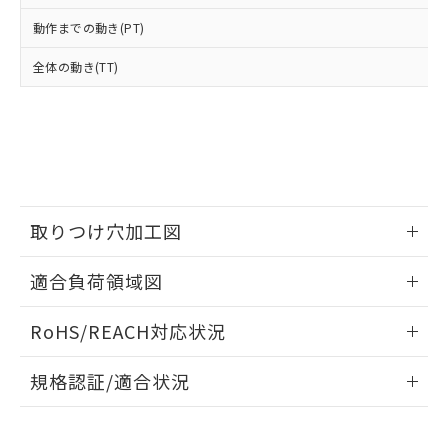
当社は、貴社製品を第三者に販売する
機器販売店・当社販売員にご確
在庫状況および標準価格結果を当社の
※2 対応予定月
「ｅ」：有害物質（10物質）のすべてが基
動作までの動き(PT)
場合は、上記1、2および3の内容を当
認ください)
事前の承諾なく第三者に漏洩または開
準値以下であることを示します。
該第三者に通知します。また当社は、
示しないようお願いします。
全体の動き(TT)
部品在庫の切り替え状況などにより、予定
「10」：通常の使用状況下において有害物
販売先および販売に係わる関係者が違
マイパーツ機能（部品リスト作成サー
空
受注生産機種、また在庫状況の
月が前後することがあります。
質が外部に漏えいし、環境に深刻な影響を
法に輸出するおそれがある場合は、取
ビス）をご利用いただくには、I-Web
白
情報を公開していない機種
及ぼさない年数を意味します。
り引きをいたしません。
メンバーズにご登録されている必要が
「－」：未確認です。当社販売部門へお問
あります。
い合わせください。
お客様が当ウェブサイト上で当社にご
※3 非含有証明書ダウンロード
登録された部品リストについて、当社
および当社の共同利用者が、当社の製
下記の非含有証明書をダウンロードするこ
品・サービスに関するお客様との取
取りつけ穴加工図
とができます。
合意する
キャンセル
引・商談に必要な範囲で利用すること
をご了承ください。
情報更新：2026/05/21
適合負荷領域図
EU RoHS指令（10物質）の非含有証明書
※当社の共同利用者とは、
"個人情報
51物質の非含有証明書（当社基準）
の共同利用に関して"
の「1.共同利
情報更新：2026/05/21
※本証明書は発行日時点で非含有を証明す
RoHS/REACH対応状況
用者の範囲」に記載されている法人を
るもので、過去に遡って非含有を証明する
指します。
ものではありません。
情報更新：2026/7/29
規格認証/適合状況
また、RoHS指令のフタル酸エステル類４
物質の対応では、対応完了までの期間は出
EU RoHS
注意事項・凡例
荷製品に未対応品が混在することから備考
UL認証
CSA認証
CEマーキング