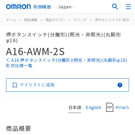
制御機器
Japan
ホーム
>
商品情報
>
商品カテゴリ
>
スイッチ
>
押ボタンスイッチ/表示灯
押ボタンスイッチ(分離形)(照光・非照光)(丸胴形
φ16)
A16-AWM-2S
A16 押ボタンスイッチ(分離形)(照光・非照光)(丸胴形φ16)
形式仕様一覧
マイリストに追加
日本語
English
PDF出力
商品概要