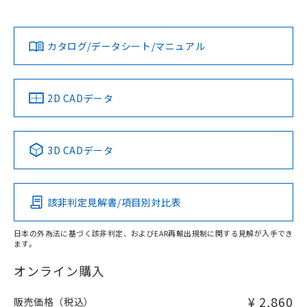
欄に対応日を記載しておりました。
No
No
Yes
既に当社にて対応品への在庫切替を完了
対応状況
対応予定月
※1
※2
していることから、特段のことがない限
り、2022年1月12日より割愛しておりま
カタログ/データシート/マニュアル
対応済み
す。
LR型式承認
DNV型式承認
BV型式承認
KR型式承
（イギリス
（ノルウェー
（フランス
（韓国
船舶規格）
船舶規格）
船舶規格）
船舶規格
中国 RoHS
注意事項・凡例
2D CADデータ
No
No
No
No
中国 RoHS表
※1 ※2
3D CADデータ
この製品の規格認証/適合状況ページへ
Pb
Hg
Cd
Cr(VI)
その他の認証はこちらのページからご検索ください
該非判定見解書/項目別対比表
O
O
O
O
日本の外為法に基づく該非判定、およびEAR再輸出規制に関する見解が入手でき
ます。
"対応済み"や非含有の記載がされた商品であっても、流通
在庫等で未対応品が混在する可能性があります。
オンライン購入
非含有品が必要な際は、弊社営業部門もしくは販売店へお
問い合わせください。
¥ 2,860
販売価格（税込）