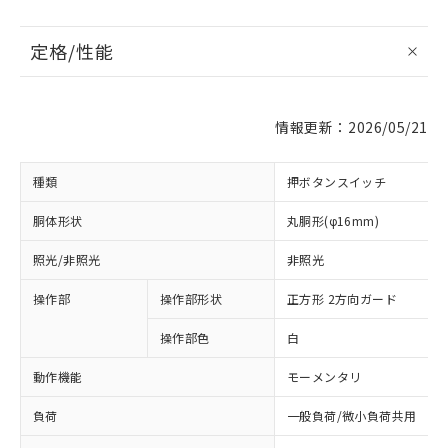
定格/性能
情報更新：2026/05/21
種類
押ボタンスイッチ
胴体形状
丸胴形(φ16mm)
照光/非照光
非照光
操作部
操作部形状
正方形 2方向ガード
操作部色
白
動作機能
モーメンタリ
負荷
一般負荷/微小負荷共用