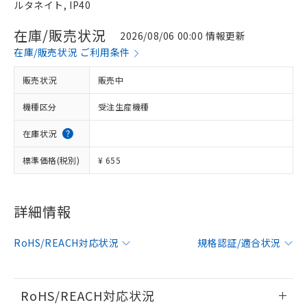
ルタネイト, IP40
在庫/販売状況
2026/08/06 00:00 情報更新
在庫/販売状況 ご利用条件
販売状況
販売中
機種区分
受注生産機種
在庫状況
標準価格(税別)
¥ 655
※1 対応状況
詳細情報
対応済み：EU RoHS指令（10物質）の
RoHS/REACH対応状況
規格認証/適合状況
非含有に対応した製品が提供可能な商品で
す。
対応予定：EU RoHS指令（10物質）の非含
ご利用条件
有に対応した製品に切り替える予定のある
RoHS/REACH対応状況
商品です。