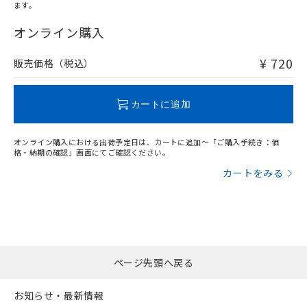
オムロン制御機器販売店や当社販売拠
フタル酸エステル類の４物質については閾値を超える意
ます。
武器並びにこれらの製造装置等に一切
いては、お客様のお取引先、ま
図的な使用がないことを確認しています。
"対応済み"や非含有の記載がされた商品であっても、流通
点は「
販売ネットワーク
」をご確認
※2 環境保護使用期限
使用いたしません。
たはお客様担当のオムロン制御
在庫等で未対応品が混在する可能性があります。
オンライン購入
ください。
当社は、貴社製品を第三者に販売する
機器販売店・当社販売員にご確
非含有品が必要な際は、弊社営業部門もしくは販売店へお
在庫状況および標準価格結果を当社の
※2 対応予定月
「ｅ」：有害物質（10物質）のすべてが基
場合は、上記1、2および3の内容を当
認ください)
問い合わせください。
事前の承諾なく第三者に漏洩または開
¥ 720
販売価格（税込）
準値以下であることを示します。
該第三者に通知します。また当社は、
示しないようお願いします。
部品在庫の切り替え状況などにより、予定
「10」：通常の使用状況下において有害物
販売先および販売に係わる関係者が違
マイパーツ機能（部品リスト作成サー
空
受注生産機種、また在庫状況の
この製品のRoHS/REACH対応状況ページへ
月が前後することがあります。
質が外部に漏えいし、環境に深刻な影響を
法に輸出するおそれがある場合は、取
ビス）をご利用いただくには、I-Web
白
情報を公開していない機種
カートに追加
及ぼさない年数を意味します。
り引きをいたしません。
メンバーズにご登録されている必要が
「－」：未確認です。当社販売部門へお問
あります。
い合わせください。
オンライン購入における出荷予定日は、カートに追加～「ご購入手続き：価
お客様が当ウェブサイト上で当社にご
格・納期の確認」画面にてご確認ください。
※3 非含有証明書ダウンロード
登録された部品リストについて、当社
カートをみる
および当社の共同利用者が、当社の製
下記の非含有証明書をダウンロードするこ
品・サービスに関するお客様との取
とができます。
合意する
キャンセル
引・商談に必要な範囲で利用すること
をご了承ください。
EU RoHS指令（10物質）の非含有証明書
※当社の共同利用者とは、
"個人情報
51物質の非含有証明書（当社基準）
の共同利用に関して"
の「1.共同利
※本証明書は発行日時点で非含有を証明す
用者の範囲」に記載されている法人を
ページ先頭へ戻る
るもので、過去に遡って非含有を証明する
指します。
ものではありません。
お知らせ・最新情報
また、RoHS指令のフタル酸エステル類４