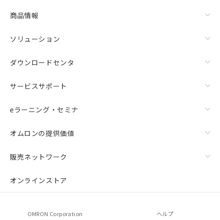
物質の対応では、対応完了までの期間は出
荷製品に未対応品が混在することから備考
商品情報
欄に対応日を記載しておりました。
既に当社にて対応品への在庫切替を完了
ソリューション
していることから、特段のことがない限
り、2022年1月12日より割愛しておりま
ダウンロードセンタ
す。
サービスサポート
eラーニング・セミナ
オムロンの提供価値
販売ネットワーク
オンラインストア
OMRON Corporation
ヘルプ