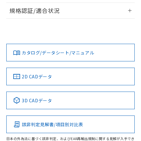
情報更新：2026/7/29
対応予定なし：EU RoHS指令（10物質）の
規格認証/適合状況
以下の条件をお読みいただき、同意のうえ
非含有に非対応の商品で、対応品を出す予
ご利用ください。
定はありません。
EU RoHS
注意事項・凡例
UL認証
CSA認証
CEマーキング
調査・確認中：EU RoHS指令（10物質）の
本サービスは、当社制御機器事業取扱
※1 中国RoHS○×表
非含有の対応状況を調査中または確認中の
商品の当社在庫状況および標準価格
No
No
N/A
商品です。
対応状況
対応予定月
※1
※2
(税抜)を提供させていただくもので
「○」：最大均質材料含有率が中国RoHSの
非該当品：ライセンス料など無形物で、有
す。
基準値以下であることを示します。
カタログ/データシート/マニュアル
害物質有無と関係のない商品です。
対応済み
当社制御機器事業取扱商品の中には、
「×」：最大均質材料含有率が中国RoHSの
仕入先様の事情により、非含有部品として
本サービスの対象外となる商品もある
LR型式承認
DNV型式承認
BV型式承認
KR型式承
基準値を超えていることを示します。
いたものが、含有品と判明した場合などや
当社は、これら貴社製品のうち、外国
（イギリス
（ノルウェー
（フランス
（韓国
ことをご了承ください。
「－」：未確認です。当社販売部門へお問
むを得ず変更することがあります。
為替および外国貿易法に定める商品
船舶規格）
船舶規格）
船舶規格）
船舶規格
中国 RoHS
注意事項・凡例
在庫状況および標準価格照会結果は、
2D CADデータ
い合わせください。
（以下｢規制貨物等」という）を輸出
記載している更新日時点での社内デー
No
*EU RoHS指令（10物質）：
No
No
No
または国外への提供する場合は、日本
記
タに基づき作成されるものであり、閲
説明
鉛(Pb) 1000ppm以下、 水銀(Hg) 1000ppm以下、 カド
*中国RoHS10物質の基準値 (GB/T26572)：
国政府の輸出許可(または役務取引許
号
覧された時点での実際の在庫および標
ミウム(Cd) 100ppm以下、
中国 RoHS表
※1 ※2
Pb(鉛) :1000ppm、 Hg(水銀) : 1000ppm、 Cd(カドミウ
可)を取得するなどの必要な手続きを
3D CADデータ
六価クロム(Cr(Ⅵ)) 1000ppm以下、ポリ臭化ビフェニル
ム) : 100ppm、
準価格とは異なる場合があることをご
類(PBB) 1000ppm以下、ポリ臭化ジフェニルエーテル類
Cr(Ⅵ)(六価クロム) : 1000ppm、 PBBs(ポリ臭化ビフェ
とります。
この製品の規格認証/適合状況ページへ
Pb
Hg
Cd
Cr(VI)
了承ください。
(PBDE) 1000ppm以下、フタル酸ビス(2-エチルヘキシ
○
一定数以上の在庫あり
ニル類) : 1000ppm、 PBDEs(ポリ臭化ジフェニルエーテ
当社は規制貨物を破棄する場合は、完
その他の認証はこちらのページからご検索ください
ル) (DEHP)(別名：DOP) 1000ppm以下、フタル酸ブチ
正式な納期状況および標準価格はお客
ル類) : 1000ppm、
ルベンジル（BBP） 1000ppm以下、フタル酸ジブチル
全に破砕するなど、違法に輸出されな
DBP(フタル酸ジブチル) : 1000ppm、 DIBP(フタル酸ジ
様のお取引先、またはお客様担当のオ
（DBP） 1000ppm以下、フタル酸ジイソブチル
該非判定見解書/項目別対比表
イソブチル) : 1000ppm、 BBP(フタル酸ブチルベンジ
△
一定数には満たないが在庫あり
O
O
O
O
いよう必要な手段を講じます。
ムロン制御機器販売店・当社販売員に
(DIBP) 1000ppm以下
ル) : 1000ppm、
当社は貴社製品を、核兵器、ミサイ
但し、RoHS指令で産業用監視および制御機器に対する
DEHP(フタル酸ビス(2-エチルヘキシル)) : 1000ppm
ご相談ください。
適用除外項目は除く。
日本の外為法に基づく該非判定、およびEAR再輸出規制に関する見解が入手でき
ル、化学兵器、生物兵器またはその他
－
在庫なし(最新の在庫状況につ