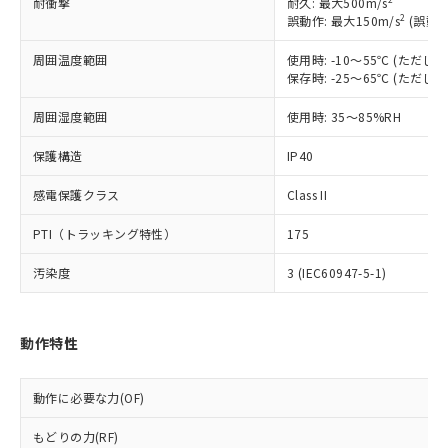
耐衝撃
耐久: 最大500m/s
商品です。
2
誤動作: 最大150m/s
(誤動作
対応予定なし：EU RoHS指令（10物質）の
以下の条件をお読みいただき、同意のうえ
非含有に非対応の商品で、対応品を出す予
周囲温度範囲
使用時: -10～55℃ (ただ
ご利用ください。
保存時: -25～65℃ (ただ
定はありません。
調査・確認中：EU RoHS指令（10物質）の
本サービスは、当社制御機器事業取扱
周囲湿度範囲
使用時: 35～85%RH
※1 中国RoHS○×表
非含有の対応状況を調査中または確認中の
商品の当社在庫状況および標準価格
商品です。
(税抜)を提供させていただくもので
保護構造
IP40
「○」：最大均質材料含有率が中国RoHSの
非該当品：ライセンス料など無形物で、有
す。
基準値以下であることを示します。
害物質有無と関係のない商品です。
感電保護クラス
Class II
当社制御機器事業取扱商品の中には、
「×」：最大均質材料含有率が中国RoHSの
仕入先様の事情により、非含有部品として
本サービスの対象外となる商品もある
基準値を超えていることを示します。
いたものが、含有品と判明した場合などや
当社は、これら貴社製品のうち、外国
PTI（トラッキング特性）
175
ことをご了承ください。
「－」：未確認です。当社販売部門へお問
むを得ず変更することがあります。
為替および外国貿易法に定める商品
在庫状況および標準価格照会結果は、
い合わせください。
汚染度
3 (IEC60947-5-1)
（以下｢規制貨物等」という）を輸出
記載している更新日時点での社内デー
*EU RoHS指令（10物質）：
または国外への提供する場合は、日本
記
タに基づき作成されるものであり、閲
説明
鉛(Pb) 1000ppm以下、 水銀(Hg) 1000ppm以下、 カド
*中国RoHS10物質の基準値 (GB/T26572)：
国政府の輸出許可(または役務取引許
号
覧された時点での実際の在庫および標
ミウム(Cd) 100ppm以下、
Pb(鉛) :1000ppm、 Hg(水銀) : 1000ppm、 Cd(カドミウ
可)を取得するなどの必要な手続きを
六価クロム(Cr(Ⅵ)) 1000ppm以下、ポリ臭化ビフェニル
ム) : 100ppm、
動作特性
準価格とは異なる場合があることをご
類(PBB) 1000ppm以下、ポリ臭化ジフェニルエーテル類
Cr(Ⅵ)(六価クロム) : 1000ppm、 PBBs(ポリ臭化ビフェ
とります。
了承ください。
(PBDE) 1000ppm以下、フタル酸ビス(2-エチルヘキシ
○
一定数以上の在庫あり
ニル類) : 1000ppm、 PBDEs(ポリ臭化ジフェニルエーテ
当社は規制貨物を破棄する場合は、完
ル) (DEHP)(別名：DOP) 1000ppm以下、フタル酸ブチ
正式な納期状況および標準価格はお客
ル類) : 1000ppm、
ルベンジル（BBP） 1000ppm以下、フタル酸ジブチル
動作に必要な力(OF)
全に破砕するなど、違法に輸出されな
DBP(フタル酸ジブチル) : 1000ppm、 DIBP(フタル酸ジ
様のお取引先、またはお客様担当のオ
（DBP） 1000ppm以下、フタル酸ジイソブチル
イソブチル) : 1000ppm、 BBP(フタル酸ブチルベンジ
△
一定数には満たないが在庫あり
いよう必要な手段を講じます。
ムロン制御機器販売店・当社販売員に
(DIBP) 1000ppm以下
ル) : 1000ppm、
もどりの力(RF)
当社は貴社製品を、核兵器、ミサイ
但し、RoHS指令で産業用監視および制御機器に対する
DEHP(フタル酸ビス(2-エチルヘキシル)) : 1000ppm