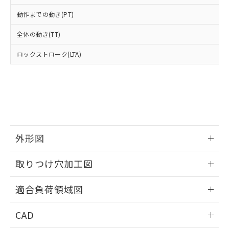
ご相談ください。
適用除外項目は除く。
ル、化学兵器、生物兵器またはその他
－
在庫なし(最新の在庫状況につ
オムロン制御機器販売店や当社販売拠
フタル酸エステル類の４物質については閾値を超える意
動作までの動き(PT)
武器並びにこれらの製造装置等に一切
いては、お客様のお取引先、ま
図的な使用がないことを確認しています。
点は「
販売ネットワーク
」をご確認
※2 環境保護使用期限
使用いたしません。
たはお客様担当のオムロン制御
ください。
全体の動き(TT)
当社は、貴社製品を第三者に販売する
機器販売店・当社販売員にご確
在庫状況および標準価格結果を当社の
※2 対応予定月
「ｅ」：有害物質（10物質）のすべてが基
場合は、上記1、2および3の内容を当
認ください)
事前の承諾なく第三者に漏洩または開
ロックストローク(LTA)
準値以下であることを示します。
該第三者に通知します。また当社は、
示しないようお願いします。
部品在庫の切り替え状況などにより、予定
「10」：通常の使用状況下において有害物
販売先および販売に係わる関係者が違
マイパーツ機能（部品リスト作成サー
空
受注生産機種、また在庫状況の
月が前後することがあります。
質が外部に漏えいし、環境に深刻な影響を
法に輸出するおそれがある場合は、取
ビス）をご利用いただくには、I-Web
白
情報を公開していない機種
及ぼさない年数を意味します。
り引きをいたしません。
メンバーズにご登録されている必要が
「－」：未確認です。当社販売部門へお問
あります。
い合わせください。
お客様が当ウェブサイト上で当社にご
※3 非含有証明書ダウンロード
登録された部品リストについて、当社
外形図
および当社の共同利用者が、当社の製
下記の非含有証明書をダウンロードするこ
品・サービスに関するお客様との取
情報更新：2026/05/21
とができます。
合意する
キャンセル
引・商談に必要な範囲で利用すること
取りつけ穴加工図
をご了承ください。
EU RoHS指令（10物質）の非含有証明書
情報更新：2026/05/21
※当社の共同利用者とは、
"個人情報
適合負荷領域図
51物質の非含有証明書（当社基準）
の共同利用に関して"
の「1.共同利
※本証明書は発行日時点で非含有を証明す
用者の範囲」に記載されている法人を
情報更新：2026/05/21
るもので、過去に遡って非含有を証明する
CAD
指します。
ものではありません。