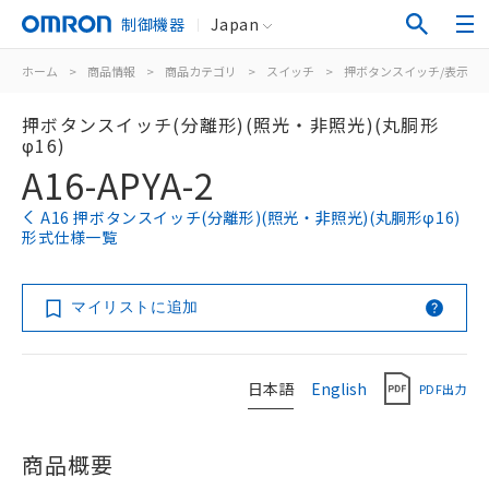
制御機器
Japan
ホーム
>
商品情報
>
商品カテゴリ
>
スイッチ
>
押ボタンスイッチ/表示灯
押ボタンスイッチ(分離形)(照光・非照光)(丸胴形
φ16)
A16-APYA-2
A16 押ボタンスイッチ(分離形)(照光・非照光)(丸胴形φ16)
形式仕様一覧
マイリストに追加
日本語
English
PDF出力
商品概要