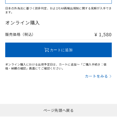
日本の外為法に基づく該非判定、およびEAR再輸出規制に関する見解が入手でき
ます。
"対応済み"や非含有の記載がされた商品であっても、流通
在庫等で未対応品が混在する可能性があります。
オンライン購入
非含有品が必要な際は、弊社営業部門もしくは販売店へお
問い合わせください。
¥ 1,580
販売価格（税込）
この製品のRoHS/REACH対応状況ページへ
カートに追加
オンライン購入における出荷予定日は、カートに追加～「ご購入手続き：価
格・納期の確認」画面にてご確認ください。
カートをみる
ページ先頭へ戻る