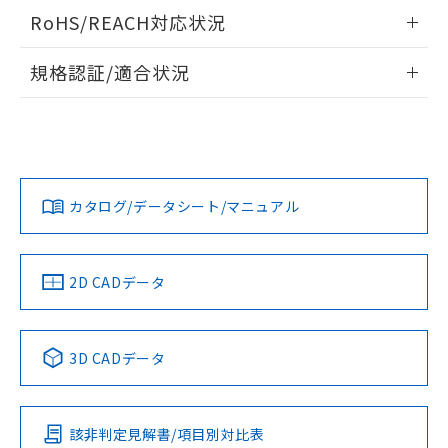
また、RoHS指令のフタル酸エステル類４
ログイン/会員登録いただくと、CADデータをダウンロー
RoHS/REACH対応状況
物質の対応では、対応完了までの期間は出
ドすることができます。
荷製品に未対応品が混在することから備考
情報更新：2026/7/29
規格認証/適合状況
欄に対応日を記載しておりました。
既に当社にて対応品への在庫切替を完了
ログイン/会員登録
EU RoHS
注意事項・凡例
していることから、特段のことがない限
UL認証
CSA認証
CEマーキング
り、2022年1月12日より割愛しておりま
す。
No
No
Yes
対応状況
対応予定月
※1
※2
ダウンロードデータをご利用いただく前に、以下を必ずお読
みください。
カタログ/データシート/マニュアル
対応済み
ソフトウェアの使用条件
LR型式承認
DNV型式承認
BV型式承認
KR型式承
（イギリス
（ノルウェー
（フランス
（韓国
船舶規格）
船舶規格）
船舶規格）
船舶規格
中国 RoHS
注意事項・凡例
2D CADデータ
No
No
No
No
中国 RoHS表
※1 ※2
3D CADデータ
この製品の規格認証/適合状況ページへ
Pb
Hg
Cd
Cr(VI)
その他の認証はこちらのページからご検索ください
該非判定見解書/項目別対比表
O
O
O
O