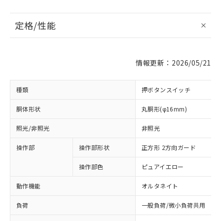
定格/性能
情報更新：2026/05/21
種類
押ボタンスイッチ
胴体形状
丸胴形(φ16mm)
照光/非照光
非照光
操作部
操作部形状
正方形 2方向ガード
操作部色
ピュアイエロー
動作機能
オルタネイト
負荷
一般負荷/微小負荷共用