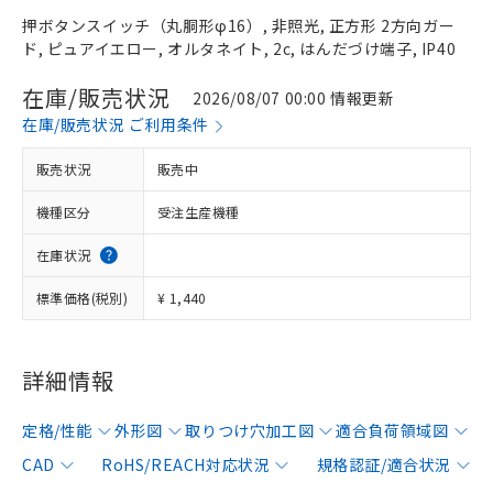
押ボタンスイッチ（丸胴形φ16）, 非照光, 正方形 2方向ガー
ド, ピュアイエロー, オルタネイト, 2c, はんだづけ端子, IP40
在庫/販売状況
2026/08/07 00:00 情報更新
在庫/販売状況 ご利用条件
販売状況
販売中
機種区分
受注生産機種
在庫状況
標準価格(税別)
¥ 1,440
詳細情報
定格/性能
外形図
取りつけ穴加工図
適合負荷領域図
CAD
RoHS/REACH対応状況
規格認証/適合状況