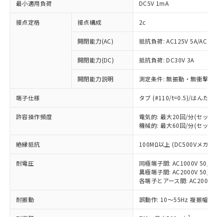
最小適用負荷
DC5V 1mA
接点定格
接点構成
2c
開閉能力(AC)
抵抗負荷: AC125V 5A/AC250
開閉能力(DC)
抵抗負荷: DC30V 3A
開閉能力説明
測定条件: 無振動・無衝撃状態
端子仕様
タブ (#110/t=0.5)/はん
許容操作頻度
電気的: 最大20回/分(セッ
機械的: 最大60回/分(セッ
絶縁抵抗
100MΩ以上 (DC500Vメガ)
※1 対応状況
耐電圧
同極端子間: AC1000V 50/60
異極端子間: AC2000V 50/60
対応済み：EU RoHS指令（10物質）の
各端子とアース間: AC2000V 5
非含有に対応した製品が提供可能な商品で
す。
耐振動
誤動作: 10～55Hz 複振幅 1
対応予定：EU RoHS指令（10物質）の非含
ご利用条件
有に対応した製品に切り替える予定のある
2